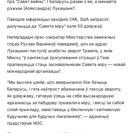
пра “Савет вайны”. І Беларусь разам з імі, а менавіта
рэжым [Аляксандра] Лукашэнкі”.
Паводле інфармацыі заходніх СМІ, ЗША запрасілі
далучыцца да “Савета міру” каля 50 дзяржаў.
Напярэдадні прэс-сакратар Міністэрства замежных
спраў Руслан Варанкоў паведаміў, што на адрас
Лукашэнкі паступіў асабісты зварот Трампа, у якім
Мінску “ў кантэксце ўрэгулявання сітуацыі ў Газе
прапануецца стаць заснавальнікам Савета міру — новай
міжнароднай арганізацыі”.
“Мы высока цэнім, што амерыканскі бок бачыць
Беларусь, і гэта наўпрост абазначана ў тэксце звароту,
як дзяржаву, гатовую ўзяць на сябе высакародную
адказнасць за пабудову трывалага міру, і весці за сабой
сілай прыкладу, інвеставаць у бяспечную і квітнеючую
будучыню для будучых пакаленняў”, — адзначыў
прадстаўнік МЗС.