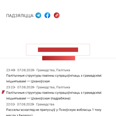
ПАДЗЯЛІЦЦА:
ПАКАЗАЦЬ БОЛЬШ
СТУЖКА НАВІН
23:48
07.08.2026
Грамадства, Палітыка
Палітычныя структуры павінны супрацоўнічаць з грамадскімі
ініцыятывамі — Ціханоўская
23:23
07.08.2026
Грамадства, Палітыка
Палітычныя структуры павінны супрацоўнічаць з грамадскімі
ініцыятывамі — Ціханоўская (падрабязна)
22:02
07.08.2026
Грамадства
Рассельгаснагляд не прапусціў у Пскоўскую вобласць 1 тону
масла з Беларусі