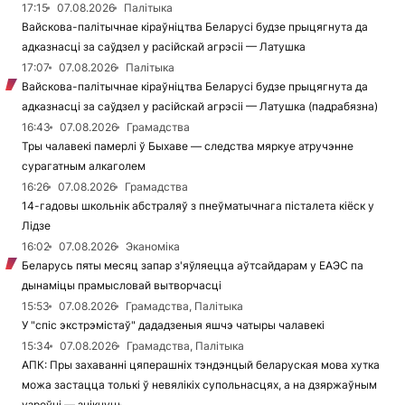
17:15
07.08.2026
Палітыка
Вайскова-палітычнае кіраўніцтва Беларусі будзе прыцягнута да
адказнасці за саўдзел у расійскай агрэсіі — Латушка
17:07
07.08.2026
Палітыка
Вайскова-палітычнае кіраўніцтва Беларусі будзе прыцягнута да
адказнасці за саўдзел у расійскай агрэсіі — Латушка (падрабязна)
16:43
07.08.2026
Грамадства
Тры чалавекі памерлі ў Быхаве — следства мяркуе атручэнне
сурагатным алкаголем
16:26
07.08.2026
Грамадства
14-гадовы школьнік абстраляў з пнеўматычнага пісталета кіёск у
Лідзе
16:02
07.08.2026
Эканоміка
Беларусь пяты месяц запар з'яўляецца аўтсайдарам у ЕАЭС па
дынаміцы прамысловай вытворчасці
15:53
07.08.2026
Грамадства, Палітыка
У "спіс экстрэмістаў" дададзеныя яшчэ чатыры чалавекі
15:34
07.08.2026
Грамадства, Палітыка
АПК: Пры захаванні цяперашніх тэндэнцый беларуская мова хутка
можа застацца толькі ў невялікіх супольнасцях, а на дзяржаўным
узроўні — знікнуць