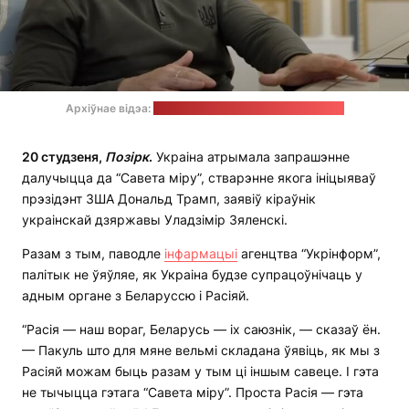
Архіўнае відэа:
The Guardian / стоп-кадр: "Позірк"
20 студзеня,
Позірк
.
Украіна атрымала запрашэнне
далучыцца да “Савета міру”, стварэнне якога ініцыяваў
прэзідэнт ЗША Дональд Трамп, заявіў кіраўнік
украінскай дзяржавы Уладзімір Зяленскі.
Разам з тым, паводле
інфармацыі
агенцтва “Укрінформ”,
палітык не ўяўляе, як Украіна будзе супрацоўнічаць у
адным органе з Беларуссю і Расіяй.
“Расія — наш вораг, Беларусь — іх саюзнік, — сказаў ён.
— Пакуль што для мяне вельмі складана ўявіць, як мы з
Расіяй можам быць разам у тым ці іншым савеце. І гэта
не тычыцца гэтага “Савета міру”. Проста Расія — гэта