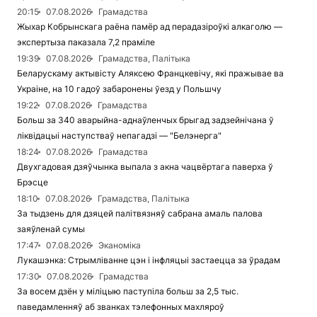
20:15
07.08.2026
Грамадства
Жыхар Кобрынскага раёна памёр ад перадазіроўкі алкаголю —
экспертыза паказала 7,2 праміле
19:39
07.08.2026
Грамадства, Палітыка
Беларускаму актывісту Аляксею Францкевічу, які пражывае ва
Украіне, на 10 гадоў забаронены ўезд у Польшчу
19:22
07.08.2026
Грамадства
Больш за 340 аварыйна-аднаўленчых брыгад задзейнічана ў
ліквідацыі наступстваў непагадзі — "Белэнерга"
18:24
07.08.2026
Грамадства
Двухгадовая дзяўчынка выпала з акна чацвёртага паверха ў
Брэсце
18:10
07.08.2026
Грамадства, Палітыка
За тыдзень для дзяцей палітвязняў сабрана амаль палова
заяўленай сумы
17:47
07.08.2026
Эканоміка
Лукашэнка: Стрымліванне цэн і інфляцыі застаецца за ўрадам
17:30
07.08.2026
Грамадства
За восем дзён у міліцыю паступіла больш за 2,5 тыс.
паведамленняў аб званках тэлефонных махляроў