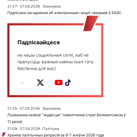
21:47
07.08.2026
Эканоміка
Падпісана пагадненне аб электронным гандлі таварамі ў ЕАЭС
Падпісвайцеся
на нашы сацыяльныя сеткі, каб не
прапусціць важныя навіны (калі гэта
бяспечна для вас)
21:25
07.08.2026
Эканоміка
Лукашэнка назваў “жудасцю” павелічэнне страт Белкаапсаюза ў
11 разоў
21:08
07.08.2026
Палітыка
Хроніка палітычных рэпрэсій за 6–7 жніўня 2026 года