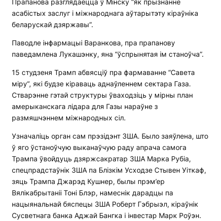
Прапанова разглядаецца ў Мінску “як прызнанне
асабістых заслуг і міжнароднага аўтарытэту кіраўніка
беларускай дзяржавы”.
Паводле інфармацыі Варанкова, пра прапанову
паведамлена Лукашэнку, яна “ўспрынятая ім станоўча”.
15 студзеня Трамп абвясціў пра фармаванне “Савета
міру”, які будзе кіраваць аднаўленнем сектара Газа.
Стварэнне гэтай структуры ўваходзіць у мірны план
амерыканскага лідара для Газы нараўне з
размяшчэннем міжнародных сіл.
Узначаліць орган сам прэзідэнт ЗША. Было заяўлена, што
ў яго ўстаноўчую выканаўчую раду апрача самога
Трампа ўвойдуць дзяржсакратар ЗША Марка Рубіа,
спецпрадстаўнік ЗША па Блізкім Усходзе Стывен Уіткаф,
зяць Трампа Джарэд Кушнер, былы прэм’ер
Вялікабрытаніі Тоні Блэр, намеснік дарадцы па
нацыянальнай бяспецы ЗША Роберт Гэбрыэл, кіраўнік
Сусветнага банка Аджай Бангка і інвестар Марк Роўэн.