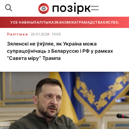
УСЕ НАВІНЫ
ПАЛІТЫКА
ЭКАНОМІКА
ГРАМАДСТВА
БЯСПЕКА
УСЕ
Палітыка
20.01.2026
15:05
Зяленскі не ўяўляе, як Украіна можа
супрацоўнічаць з Беларуссю і РФ у рамках
“Савета міру” Трампа