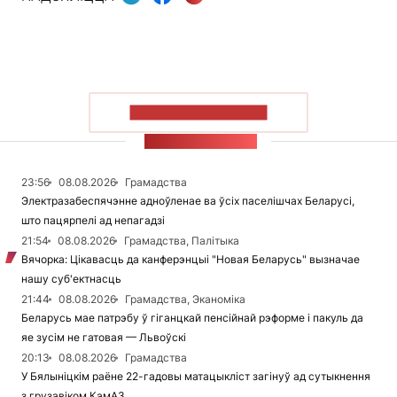
ПАКАЗАЦЬ БОЛЬШ
СТУЖКА НАВІН
23:56
08.08.2026
Грамадства
Электразабеспячэнне адноўленае ва ўсіх паселішчах Беларусі,
што пацярпелі ад непагадзі
21:54
08.08.2026
Грамадства, Палітыка
Вячорка: Цікавасць да канферэнцыі "Новая Беларусь" вызначае
нашу суб'ектнасць
21:44
08.08.2026
Грамадства, Эканоміка
Беларусь мае патрэбу ў гіганцкай пенсійнай рэформе і пакуль да
яе зусім не гатовая — Львоўскі
20:13
08.08.2026
Грамадства
У Бялыніцкім раёне 22-гадовы матацыкліст загінуў ад сутыкнення
з грузавіком КамАЗ