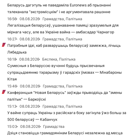
Беларусь дагэтуль не паведаміла Euronews аб прызнанні
тэлеканала "экстрэмісцкім" і не аргументавала рашэнне
16:56
08.08.2026
Грамадства, Палітыка
Легалізацыя беларусаў, ушанаванне памяці зразумелыя для
мірнага часу, але ва Украіне вайна — амбасадар Чарнагор
16:27
08.08.2026
Грамадства, Палітыка
Патрэбныя ідэі, каб разварушыць беларусаў замежжа, лічыць
Лябедзька
16:18
08.08.2026
Бяспека, Палітыка
Сумесныя з Беларуссю вучэнні будуць прысвечаныя
супрацьдзеянню тэрарызму ў гарадскіх ўмовах — Мінабароны
Кітая
15:46
08.08.2026
Грамадства, Палітыка
Канферэнцыя "Новая Беларусь" заўжды прыводзіць да "змены
палітык" — Баркоўскі
15:13
08.08.2026
Грамадства, Палітыка
У вайне супраць Украіны з расійскага боку загінула ўжо больш за
500 беларусаў — Кабанчук
15:03
08.08.2026
Грамадства
Дзіця становіцца грамадзянінам Беларусі незалежна ад месца