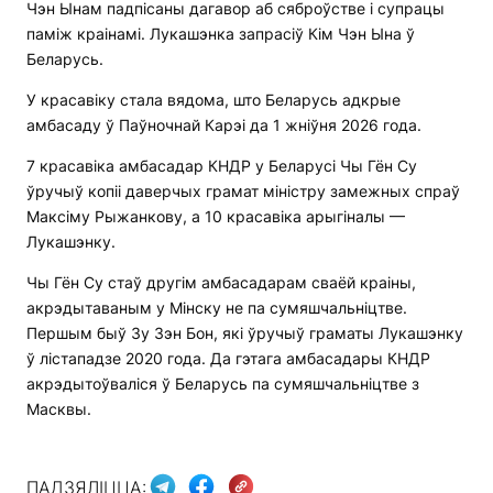
Чэн Ынам падпісаны дагавор аб сяброўстве і супрацы
паміж краінамі. Лукашэнка запрасіў Кім Чэн Ына ў
Беларусь.
У красавіку стала вядома, што Беларусь адкрые
амбасаду ў Паўночнай Карэі да 1 жніўня 2026 года.
7 красавіка амбасадар КНДР у Беларусі Чы Гён Су
ўручыў копіі даверчых грамат міністру замежных спраў
Максіму Рыжанкову, а 10 красавіка арыгіналы —
Лукашэнку.
Чы Гён Су стаў другім амбасадарам сваёй краіны,
акрэдытаваным у Мінску не па сумяшчальніцтве.
Першым быў Зу Зэн Бон, які ўручыў граматы Лукашэнку
ў лістападзе 2020 года. Да гэтага амбасадары КНДР
акрэдытоўваліся ў Беларусь па сумяшчальніцтве з
Масквы.
ПАДЗЯЛІЦЦА: