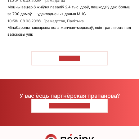
11:30
08.08.2026
Грамадства
Моцны вецер 6 жніўня паваліў 2,4 тыс. дрэў, пашкодзіў дахі больш
за 700 дамоў — удакладненыя даныя МНС
10:58
08.08.2026
Грамадства, Палітыка
Мінабароны пашырыла кола жанчын-медыкаў, якія трапляюць пад
вайсковы ўлік
ЧЫТАЦЬ
У вас ёсць партнёрская прапанова?
НАПІШЫЦЕ НАМ