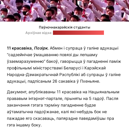
Паўночнакарэйскія студэнты
Архіўнае відэа:
Reuters / стоп-кадр: "Позірк"
11 красавіка,
Позірк
.
Абмен і супраца ў галіне адукацыі
“садзейнічае ўмацаванню повязі ды лепшаму
ўзаемаразуменню” бакоў, гаворыцца ў пагадненні паміж
профільнымі міністэрствамі Беларусі і Карэйскай
Народна-Дэмакратычнай Рэспублікі аб супрацы ў галіне
адукацыі, падпісаным 26 сакавіка ў Пхеньяне.
Дакумент, апублікаваны 11 красавіка на Нацыянальным
прававым інтэрнэт-партале, прыняты на 5 гадоў. Пасля
заканчэння гэтага тэрміну пагадненне будзе
аўтаматычна падоўжанае, калі які-небудзь бок не
пажадае яго скасаваць, папярэдне паведаміўшы пра
гэта іншаму боку.