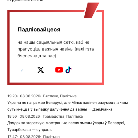
Падпісвайцеся
на нашы сацыяльныя сеткі, каб не
прапусціць важныя навіны (калі гэта
бяспечна для вас)
19:20
08.08.2026
Бяспека, Палітыка
Украіна не пагражае Беларусі, але Мінск павінен разумець, з чым
сутыкнецца ў выпадку далучэння да вайны — Дземчанка
18:56
08.08.2026
Грамадства, Палітыка
Дзядок за жорсткую люстрацыю пасля змены ўлады ў Беларусі,
Турарбекава — супраць
17:47
08.08.2026
Палітыка