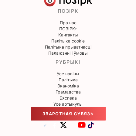
ПОЗІРК
Пра нас
ПОЗІРК+
Кантакты
Палітыка cookie
Палітыка прыватнасці
Палажэнні і ўмовы
РУБРЫКІ
Усе навіны
Палітыка
Эканоміка
Грамадства
Бяспека
Усе артыкулы
ЗВАРОТНАЯ СУВЯЗЬ