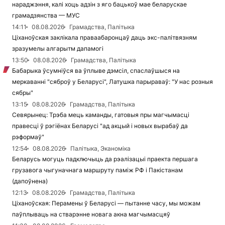
нараджэння, калі хоць адзін з яго бацькоў мае беларускае
грамадзянства — МУС
14:11
08.08.2026
Грамадства, Палітыка
Ціханоўская заклікала праваабаронцаў даць экс-палітвязням
зразумелы алгарытм дапамогі
13:50
08.08.2026
Грамадства, Палітыка
Бабарыка ўсумніўся ва ўплыве дэмсіл, спаслаўшыся на
меркаванні "сяброў у Беларусі", Латушка парыраваў: "У нас розныя
сябры"
13:15
08.08.2026
Грамадства, Палітыка
Севярынец: Трэба мець каманды, гатовыя пры магчымасці
правесці ў рэгіёнах Беларусі "ад акцый і новых вырабаў да
рэформаў"
12:54
08.08.2026
Палітыка, Эканоміка
Беларусь могуць падключыць да рэалізацыі праекта першага
грузавога чыгуначнага маршруту паміж РФ і Пакістанам
(дапоўнена)
12:13
08.08.2026
Грамадства, Палітыка
Ціханоўская: Перамены ў Беларусі — пытанне часу, мы можам
паўплываць на стварэнне новага акна магчымасцяў