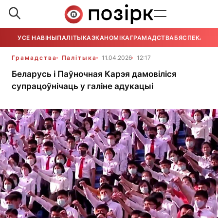
УСЕ НАВІНЫ
ПАЛІТЫКА
ЭКАНОМІКА
ГРАМАДСТВА
БЯСПЕКА
УСЕ
Грамадства
Палітыка
11.04.2026
12:17
Беларусь і Паўночная Карэя дамовіліся
супрацоўнічаць у галіне адукацыі