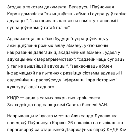
Згодна з тэкстам дакумента, Беларусь і Паўночная
Карэя дамовіліся “ажыццяўляць абмен і супрацу ў галіне
адукацыі”, “заахвочваць кантакты паміж установамі і
супрацоўнікамі ў гэтай галіне”.
Адзначаецца, што бакі будуць “супрацоўнічаць у
ажыццяўленні розных відаў абмену, уключаючы
накіраванне дэлегацый, акадэмічныя абмены, удзел у
адукацыйных мерапрыемствах”; “садзейнічаць супрацы
ў галіне вышэйшай адукацыі”, “заахвочваць абмен
інфармацыяй па пытаннях развіцця сістэмы адукацыі і
садзейнічаць распаўсюду інфармацыі пра гісторыю і
культуру” адзін аднаго.
КНДР — адна з самых закрытых краін свету.
Знаходзіцца пад санкцыямі Савета бяспекі ААН.
Напрыканцы мінулага месяца Аляксандр Лукашэнка
наведваў Паўночную Карэю. 26 сакавіка па выніках яго
перагавораў са старшынёй Дзяржаўных спраў КНДР Кім