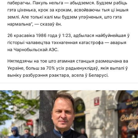
паберагчы. Пакуль нельга — абыдземся. Будзем рабіць
гэта ціхенька, крок за крокам, асвойваючы тыя ці іншыя
землі. Але толькі калі мы будзем упэўненыя, што гэта
нармальна”, — сказаў ён.
26 красавіка 1986 года ў 1:23, адбылася найбуйнейшая ў
гісторыі чалавецтва тэхнагенная катастрофа — аварыя
на Чарнобыльскай АЭС.
Нягледзячы на тое што атамная станцыя размешчана ва
Украіне, больш за 70% усіх радыенуклідаў, якія выпалі ў
выніку разбурэння рэактара, асела ў Беларусі.