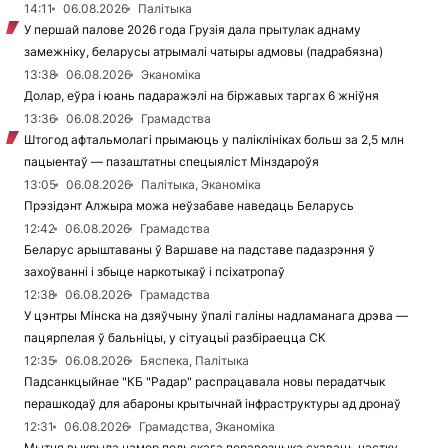
14:11
06.08.2026
Палітыка
У першай палове 2026 года Грузія дала прытулак аднаму
замежніку, беларусы атрымалі чатыры адмовы (падрабязна)
13:38
06.08.2026
Эканоміка
Долар, еўра і юань падаражэлі на біржавых таргах 6 жніўня
13:36
06.08.2026
Грамадства
Штогод афтальмолагі прымаюць у паліклініках больш за 2,5 млн
пацыентаў — пазаштатны спецыяліст Мінздароўя
13:05
06.08.2026
Палітыка, Эканоміка
Прэзідэнт Алжыра можа неўзабаве наведаць Беларусь
12:42
06.08.2026
Грамадства
Беларус арыштаваны ў Варшаве на падставе падазрэння ў
захоўванні і збыце наркотыкаў і псіхатропаў
12:38
06.08.2026
Грамадства
У цэнтры Мінска на дзяўчыну ўпалі галіны надламанага дрэва —
пацярпелая ў бальніцы, у сітуацыі разбіраецца СК
12:35
06.08.2026
Бяспека, Палітыка
Падсанкцыйнае "КБ "Радар" распрацавала новы перадатчык
перашкодаў для абароны крытычнай інфраструктуры ад дронаў
12:31
06.08.2026
Грамадства, Эканоміка
Мытня выкрыла намер польскага перавозчыка схаваць частку