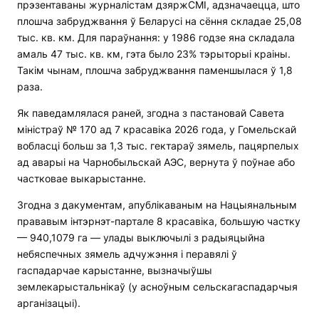
прэзентаваны журналістам дзяржСМІ, адзначаецца, што
плошча забруджвання ў Беларусі на сёння складае 25,08
тыс. кв. км. Для параўнання: у 1986 годзе яна складала
амаль 47 тыс. кв. км, гэта было 23% тэрыторыі краіны.
Такім чынам, плошча забруджвання паменшылася ў 1,8
раза.
Як паведамлялася раней, згодна з пастановай Савета
міністраў № 170 ад 7 красавіка 2026 года, у Гомельскай
вобласці больш за 1,3 тыс. гектараў зямель, пацярпелых
ад аварыі на Чарнобыльскай АЭС, вернута ў поўнае або
частковае выкарыстанне.
Згодна з дакументам, апублікаваным на Нацыянальным
прававым інтэрнэт-партале 8 красавіка, большую частку
— 940,1079 га — улады выключылі з радыяцыйна
небяспечных зямель адчужэння і перавялі ў
гаспадарчае карыстанне, вызначыўшы
землекарыстальнікаў (у асноўным сельскагаспадарчыя
арганізацыі).