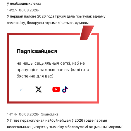
ў неабходных леках
14:27
06.08.2026
У першай палове 2026 года Грузія дала прытулак аднаму
замежніку, беларусы атрымалі чатыры адмовы
Падпісвайцеся
на нашы сацыяльныя сеткі, каб не
прапусціць важныя навіны (калі гэта
бяспечна для вас)
14:14
06.08.2026
Эканоміка
У Літве перахопленая найбуйнейшая ў 2026 годзе партыя
нелегальных цыгарэт, у тым ліку з беларускімі акцызнымі маркамі