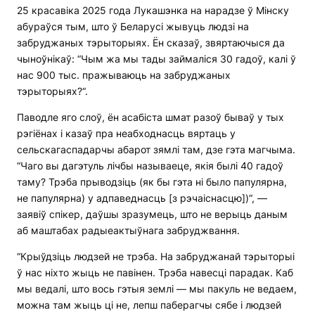
25 красавіка 2025 года Лукашэнка на нарадзе ў Мінску
абураўся тым, што ў Беларусі жывуць людзі на
забруджаных тэрыторыях. Ён сказаў, звяртаючыся да
чыноўнікаў: “Чым жа мы тады займаліся 30 гадоў, калі ў
нас 900 тыс. пражываюць на забруджаных
тэрыторыях?“.
Паводле яго слоў, ён асабіста шмат разоў бываў у тых
рэгіёнах і казаў пра неабходнасць вяртаць у
сельскагаспадарчы абарот зямлі там, дзе гэта магчыма.
“Чаго вы дагэтуль лічбы называеце, якія былі 40 гадоў
таму? Трэба прыводзіць (як бы гэта ні было папулярна,
не папулярна) у адпаведнасць [з рэчаіснасцю])“, —
заявіў спікер, даўшы зразумець, што не верыць даным
аб маштабах радыеактыўнага забруджвання.
“Крыўдзіць людзей не трэба. На забруджанай тэрыторыі
ў нас ніхто жыць не павінен. Трэба навесці парадак. Каб
мы ведалі, што вось гэтыя землі — мы пакуль не ведаем,
можна там жыць ці не, лепш паберагчы сябе і людзей