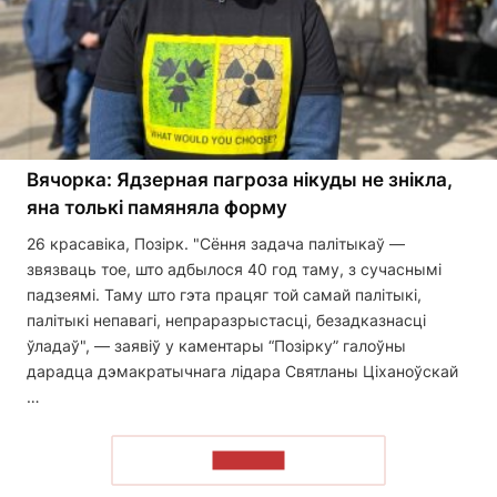
Вячорка: Ядзерная пагроза нікуды не знікла,
яна толькі памяняла форму
26 красавіка, Позірк. "Сёння задача палітыкаў —
звязваць тое, што адбылося 40 год таму, з сучаснымі
падзеямі. Таму што гэта працяг той самай палітыкі,
палітыкі непавагі, непраразрыстасці, безадказнасці
ўладаў", — заявіў у каментары “Позірку” галоўны
дарадца дэмакратычнага лідара Святланы Ціханоўскай
…
ЧЫТАТЬ