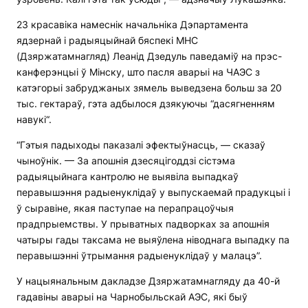
23 красавіка намеснік начальніка Дэпартамента
ядзернай і радыяцыйнай бяспекі МНС
(Дзяржатамнагляд) Леанід Дзедуль паведаміў на прэс-
канферэнцыі ў Мінску, што пасля аварыі на ЧАЭС з
катэгорыі забруджаных зямель выведзена больш за 20
тыс. гектараў, гэта адбылося дзякуючы “дасягненням
навукі“.
“Гэтыя падыходы паказалі эфектыўнасць, — сказаў
чыноўнік. — За апошнія дзесяцігоддзі сістэма
радыяцыйнага кантролю не выявіла выпадкаў
перавышэння радыенуклідаў у выпускаемай прадукцыі і
ў сыравіне, якая паступае на перапрацоўчыя
прадпрыемствы. У прыватных падворках за апошнія
чатыры гады таксама не выяўлена ніводнага выпадку па
перавышэнні ўтрымання радыенуклідаў у малацэ”.
У нацыянальным дакладзе Дзяржатамнагляду да 40-й
гадавіны аварыі на Чарнобыльскай АЭС, які быў