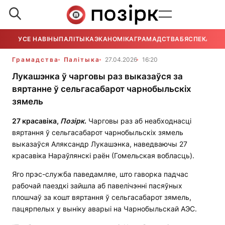
УСЕ НАВІНЫ
ПАЛІТЫКА
ЭКАНОМІКА
ГРАМАДСТВА
БЯСПЕКА
УСЕ
Грамадства
Палітыка
27.04.2026
16:20
Лукашэнка ў чарговы раз выказаўся за
вяртанне ў сельгасабарот чарнобыльскіх
зямель
27 красавіка
,
Позірк
.
Чарговы раз аб неабходнасці
вяртання ў сельгасабарот чарнобыльскіх зямель
выказаўся Аляксандр Лукашэнка, наведваючы 27
красавіка Нараўлянскі раён (Гомельская вобласць).
Яго прэс-служба паведамляе, што гаворка падчас
рабочай паездкі зайшла аб павелічэнні пасяўных
плошчаў за кошт вяртання ў сельгасабарот зямель,
пацярпелых у выніку аварыі на Чарнобыльскай АЭС.