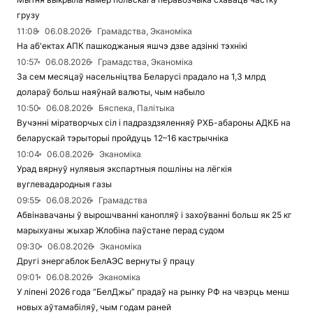
грузу
11:08
06.08.2026
Грамадства, Эканоміка
На аб'ектах АПК пашкоджаныя яшчэ дзве адзінкі тэхнікі
10:57
06.08.2026
Грамадства, Эканоміка
За сем месяцаў насельніцтва Беларусі прадало на 1,3 млрд
долараў больш наяўнай валюты, чым набыло
10:50
06.08.2026
Бяспека, Палітыка
Вучэнні міратворчых сіл і падраздзяленняў РХБ-абароны АДКБ на
беларускай тэрыторыі пройдуць 12–16 кастрычніка
10:04
06.08.2026
Эканоміка
Урад вярнуў нулявыя экспартныя пошліны на лёгкія
вуглевадародныя газы
09:55
06.08.2026
Грамадства
Абвінавачаны ў вырошчванні канопляў і захоўванні больш як 25 кг
марыхуаны жыхар Жлобіна паўстане перад судом
09:30
06.08.2026
Эканоміка
Другі энергаблок БелАЭС вернуты ў працу
09:01
06.08.2026
Эканоміка
У ліпені 2026 года “БелДжы” прадаў на рынку РФ на чвэрць менш
новых аўтамабіляў, чым годам раней