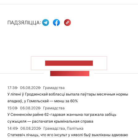
ПАДЗЯЛІЦЦА:
ПАКАЗАЦЬ БОЛЬШ
СТУЖКА НАВІН
17:36
06.08.2026
Грамадства
У ліпені ў Гродзенскай вобласці выпала паўтары месячныя нормы
ападкаў, у Гомельскай — менш за 60%
15:08
06.08.2026
Грамадства
У Сенненскім раёне 62-гадовая жанчына пагражала забіць
сужыцеля — распачатая крымінальная справа
14:49
06.08.2026
Грамадства, Палітыка
Статкевіч лічыць, что яго інсульт у няволі быў выкліканы адмоваю