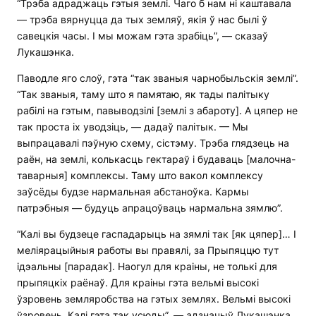
“Трэба адраджаць гэтыя землі. Чаго б нам ні каштавала
— трэба вярнуцца да тых земляў, якія ў нас былі ў
савецкія часы. І мы можам гэта зрабіць”, — сказаў
Лукашэнка.
Паводле яго слоў, гэта “так званыя чарнобыльскія землі”.
“Так званыя, таму што я памятаю, як тады палітыку
рабілі на гэтым, павыводзілі [землі з абароту]. А цяпер не
так проста іх уводзіць, — дадаў палітык. — Мы
выпрацавалі пэўную схему, сістэму. Трэба глядзець на
раён, на землі, колькасць гектараў і будаваць [малочна-
таварныя] комплексы. Таму што вакол комплексу
заўсёды будзе нармальная абстаноўка. Кармы
патрэбныя — будуць апрацоўваць нармальна зямлю”.
“Калі вы будзеце гаспадарыць на зямлі так [як цяпер]… І
меліярацыйныя работы вы правялі, за Прыпяццю тут
ідэальны [парадак]. Наогул для краіны, не толькі для
прыпяцкіх раёнаў. Для краіны гэта вельмі высокі
ўзровень земляробства на гэтых землях. Вельмі высокі
ўзровень. Калі гэта так усюды”, — адзначыў Лукашэнка.