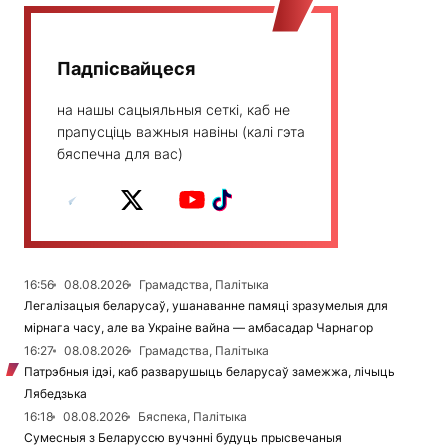
Падпісвайцеся
на нашы сацыяльныя сеткі, каб не
прапусціць важныя навіны (калі гэта
бяспечна для вас)
16:56
08.08.2026
Грамадства, Палітыка
Легалізацыя беларусаў, ушанаванне памяці зразумелыя для
мірнага часу, але ва Украіне вайна — амбасадар Чарнагор
16:27
08.08.2026
Грамадства, Палітыка
Патрэбныя ідэі, каб разварушыць беларусаў замежжа, лічыць
Лябедзька
16:18
08.08.2026
Бяспека, Палітыка
Сумесныя з Беларуссю вучэнні будуць прысвечаныя