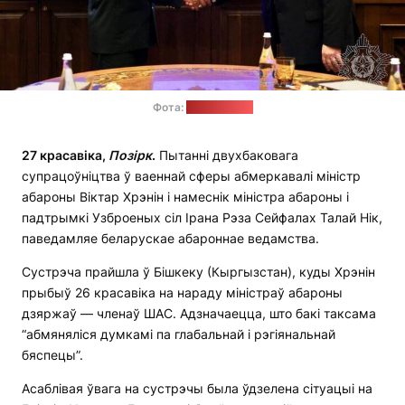
Фота:
Мінабароны
27 красавіка,
Позірк
.
Пытанні двухбаковага
супрацоўніцтва ў ваеннай сферы абмеркавалі міністр
абароны Віктар Хрэнін і намеснік міністра абароны і
падтрымкі Узброеных сіл Ірана Рэза Сейфалах Талай Нік,
паведамляе беларускае абароннае ведамства.
Сустрэча прайшла ў Бішкеку (Кыргызстан), куды Хрэнін
прыбыў 26 красавіка на нараду міністраў абароны
дзяржаў — членаў ШАС. Адзначаецца, што бакі таксама
“абмяняліся думкамі па глабальнай і рэгіянальнай
бяспецы”.
Асаблівая ўвага на сустрэчы была ўдзелена сітуацыі на