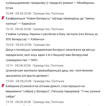
супрацьдзеянню тэрарызму ў гарадскіх ўмовах — Мінабароны
Кітая
15:46
08.08.2026
Грамадства, Палітыка
Канферэнцыя "Новая Беларусь" заўжды прыводзіць да "змены
палітык" — Баркоўскі
15:13
08.08.2026
Грамадства, Палітыка
У вайне супраць Украіны з расійскага боку загінула ўжо больш за
500 беларусаў — Кабанчук
15:03
08.08.2026
Грамадства
Дзіця становіцца грамадзянінам Беларусі незалежна ад месца
нараджэння, калі хоць адзін з яго бацькоў мае беларускае
грамадзянства — МУС
14:11
08.08.2026
Грамадства, Палітыка
Ціханоўская заклікала праваабаронцаў даць экс-палітвязням
зразумелы алгарытм дапамогі
13:50
08.08.2026
Грамадства, Палітыка
Бабарыка ўсумніўся ва ўплыве дэмсіл, спаслаўшыся на
меркаванні "сяброў у Беларусі", Латушка парыраваў: "У нас розныя
сябры"
13:15
08.08.2026
Грамадства, Палітыка