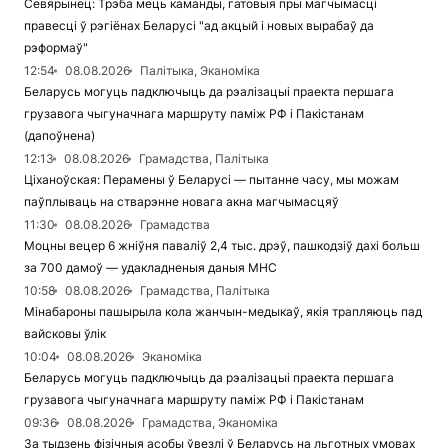
Севярынец: Трэба мець каманды, гатовыя пры магчымасці
правесці ў рэгіёнах Беларусі "ад акцый і новых вырабаў да
рэформаў"
12:54
08.08.2026
Палітыка, Эканоміка
Беларусь могуць падключыць да рэалізацыі праекта першага
грузавога чыгуначнага маршруту паміж РФ і Пакістанам
(дапоўнена)
12:13
08.08.2026
Грамадства, Палітыка
Ціханоўская: Перамены ў Беларусі — пытанне часу, мы можам
паўплываць на стварэнне новага акна магчымасцяў
11:30
08.08.2026
Грамадства
Моцны вецер 6 жніўня паваліў 2,4 тыс. дрэў, пашкодзіў дахі больш
за 700 дамоў — удакладненыя даныя МНС
10:58
08.08.2026
Грамадства, Палітыка
Мінабароны пашырыла кола жанчын-медыкаў, якія трапляюць пад
вайсковы ўлік
10:04
08.08.2026
Эканоміка
Беларусь могуць падключыць да рэалізацыі праекта першага
грузавога чыгуначнага маршруту паміж РФ і Пакістанам
09:36
08.08.2026
Грамадства, Эканоміка
За тыдзень фізічныя асобы ўвезлі ў Беларусь на льготных умовах