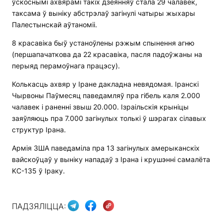
ўскоснымі ахвярамі такіх дзеянняў стала 29 чалавек,
таксама ў выніку абстрэлаў загінулі чатыры жыхары
Палестынскай аўтаноміі.
8 красавіка быў устаноўлены рэжым спынення агню
(першапачаткова да 22 красавіка, пасля падоўжаны на
перыяд перамоўнага працэсу).
Колькасць ахвяр у Іране дакладна невядомая. Іранскі
Чырвоны Паўмесяц паведамляў пра гібель каля 2.000
чалавек і раненні звыш 20.000. Ізраільскія крыніцы
заяўляюць пра 7.000 загінулых толькі ў шэрагах сілавых
структур Ірана.
Армія ЗША паведаміла пра 13 загінулых амерыканскіх
вайскоўцаў у выніку нападаў з Ірана і крушэнні самалёта
KC-135 ў Іраку.
ПАДЗЯЛІЦЦА: