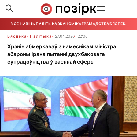
УСЕ НАВІНЫ
ПАЛІТЫКА
ЭКАНОМІКА
ГРАМАДСТВА
БЯСПЕКА
УСЕ
Бяспека
Палітыка
27.04.2026
22:00
Хрэнін абмеркаваў з намеснікам міністра
абароны Ірана пытанні двухбаковага
супрацоўніцтва ў ваеннай сферы