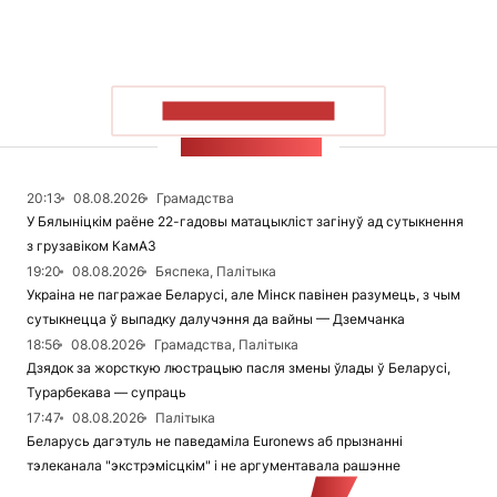
ПАКАЗАЦЬ БОЛЬШ
СТУЖКА НАВІН
20:13
08.08.2026
Грамадства
У Бялыніцкім раёне 22-гадовы матацыкліст загінуў ад сутыкнення
з грузавіком КамАЗ
19:20
08.08.2026
Бяспека, Палітыка
Украіна не пагражае Беларусі, але Мінск павінен разумець, з чым
сутыкнецца ў выпадку далучэння да вайны — Дземчанка
18:56
08.08.2026
Грамадства, Палітыка
Дзядок за жорсткую люстрацыю пасля змены ўлады ў Беларусі,
Турарбекава — супраць
17:47
08.08.2026
Палітыка
Беларусь дагэтуль не паведаміла Euronews аб прызнанні
тэлеканала "экстрэмісцкім" і не аргументавала рашэнне