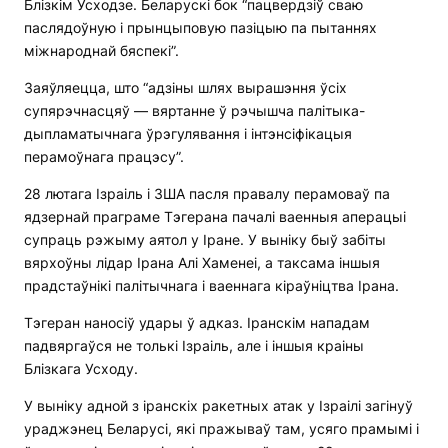
Блізкім Усходзе. Беларускі бок “пацвердзіў сваю
паслядоўную і прынцыповую пазіцыю па пытаннях
міжнароднай бяспекі”.
Заяўляецца, што “адзіны шлях вырашэння ўсіх
супярэчнасцяў — вяртанне ў рэчышча палітыка-
дыпламатычнага ўрэгулявання і інтэнсіфікацыя
перамоўнага працэсу”.
28 лютага Ізраіль і ЗША пасля правалу перамоваў па
ядзернай праграме Тэгерана пачалі ваенныя аперацыі
супраць рэжыму аятол у Іране. У выніку быў забіты
вярхоўны лідар Ірана Алі Хаменеі, а таксама іншыя
прадстаўнікі палітычнага і ваеннага кіраўніцтва Ірана.
Тэгеран наносіў удары ў адказ. Іранскім нападам
падвяргаўся не толькі Ізраіль, але і іншыя краіны
Блізкага Усходу.
У выніку адной з іранскіх ракетных атак у Ізраілі загінуў
ураджэнец Беларусі, які пражываў там, усяго прамымі і