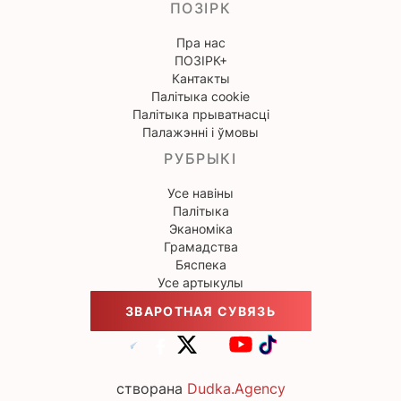
ПОЗІРК
Пра нас
ПОЗІРК+
Кантакты
Палітыка cookie
Палітыка прыватнасці
Палажэнні і ўмовы
РУБРЫКІ
Усе навіны
Палітыка
Эканоміка
Грамадства
Бяспека
Усе артыкулы
ЗВАРОТНАЯ СУВЯЗЬ
створана
Dudka.Agency