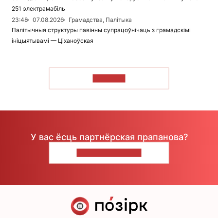
251 электрамабіль
23:48
07.08.2026
Грамадства, Палітыка
Палітычныя структуры павінны супрацоўнічаць з грамадскімі
ініцыятывамі — Ціханоўская
ЧЫТАЦЬ
У вас ёсць партнёрская прапанова?
НАПІШЫЦЕ НАМ