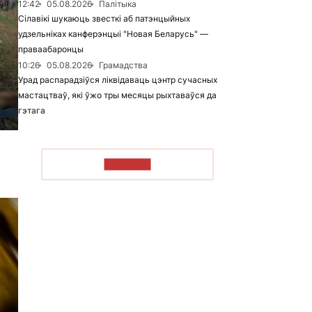
12:42
05.08.2026
Палітыка
Сілавікі шукаюць звесткі аб патэнцыйных
удзельніках канферэнцыі "Новая Беларусь" —
праваабаронцы
10:26
05.08.2026
Грамадства
Урад распарадзіўся ліквідаваць цэнтр сучасных
мастацтваў, які ўжо тры месяцы рыхтаваўся да
гэтага
ЧЫТАЦЬ