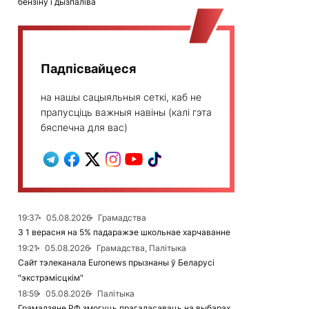
бензіну і дызпаліва
Падпісвайцеся
на нашы сацыяльныя сеткі, каб не
прапусціць важныя навіны (калі гэта
бяспечна для вас)
19:37
05.08.2026
Грамадства
З 1 верасня на 5% падаражэе школьнае харчаванне
19:21
05.08.2026
Грамадства, Палітыка
Сайт тэлеканала Euronews прызнаны ў Беларусі
"экстрэмісцкім"
18:59
05.08.2026
Палітыка
Грамадзяне РФ змогуць прагаласаваць на выбарах