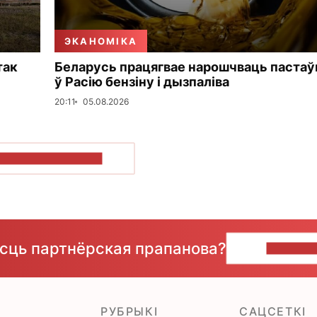
ЭКАНОМІКА
так
Беларусь працягвае нарошчваць пастаў
ў Расію бензіну і дызпаліва
20:11
05.08.2026
ПАКАЗАЦЬ БОЛЬШ
ёсць партнёрская прапанова?
НАПІШЫ
РУБРЫКІ
САЦСЕТКІ