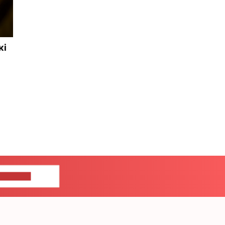
кі
ЦЕ НАМ