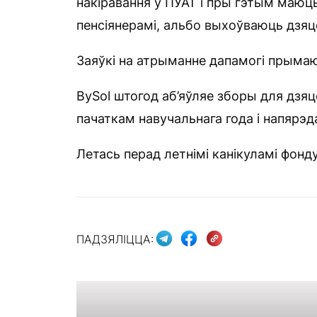
накіравання ў ПУАТ і пры гэтым маюць
пенсіянерамі, альбо выхоўваюць дзяце
Заяўкі на атрыманне дапамогі прымаю
BySol штогод аб’яўляе зборы для дзяце
пачаткам навучальнага года і напярэда
Летась перад летнімі канікуламі фонд
ПАДЗЯЛІЦЦА: