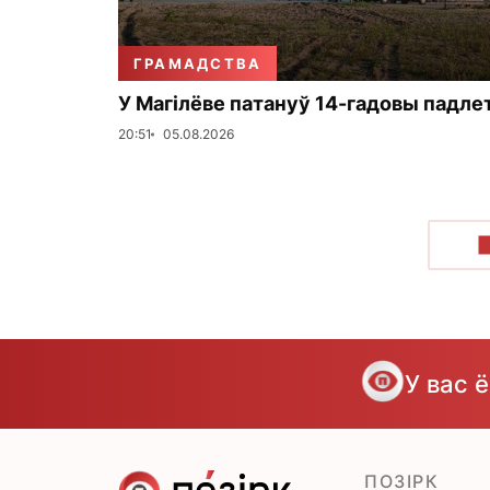
ГРАМАДСТВА
У Магілёве патануў 14-гадовы падле
20:51
05.08.2026
У вас 
ПОЗІРК