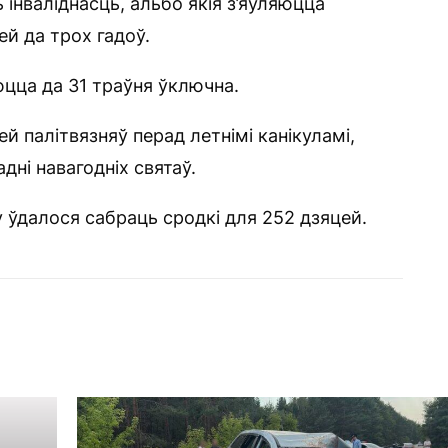
 інваліднасць, альбо якія з’яўляюцца
й да трох гадоў.
цца да 31 траўня ўключна.
й палітвязняў перад летнімі канікуламі,
дні навагодніх святаў.
у ўдалося сабраць сродкі для 252 дзяцей.