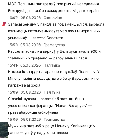
МЗС Польшчы папярэдзіў пра рызыкі наведвання
Беларусі для асоб з грамадзянствамі дзвюх краін
16:07
05.08.2026
Эканоміка
Запасы бензіну ў гандлі за год зменшыліся, вырасла
колькасць патрыманых аўтамабіляў і мінеральных
угнаенняў — звесткі Белстата
15:52
05.08.2026
Грамадства
Рассельгаснагляд вярнуў у Беларусь амаль 900 кг
“паляўнічых трафеяў” — рагоў аленя і лася
15:41
05.08.2026
Палітыка
Намеснік каардынатара спецслужбаў Польшчы: У
Мінску павінны ведаць, што з боку Варшавы ім не
пагражае агрэсія
15:09
05.08.2026
Палітыка
Сілавікі шукаюць звесткі аб патэнцыйных
удзельніках канферэнцыі "Новая Беларусь" —
праваабаронцы (абноўлена)
15:06
05.08.2026
Грамадства
Мужчына патануў у рацэ Ненач у Калінкавіцкім
раёне — упаў у ваду каля шлюза