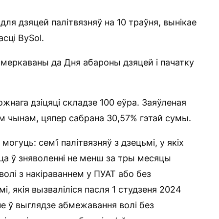
для дзяцей палітвязняў на 10 траўня, вынікае
сці BySol.
меркаваны да Дня абароны дзяцей і пачатку
жнага дзіцяці складзе 100 еўра. Заяўленая
ім чынам, цяпер сабрана 30,57% гэтай сумы.
огуць: сем’і палітвязняў з дзецьмі, у якіх
цца ў зняволенні не менш за тры месяцы
лі з накіраваннем у ПУАТ або без
мі, якія вызваліліся пасля 1 студзеня 2024
не ў выглядзе абмежавання волі без