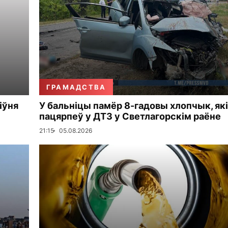
ГРАМАДСТВА
іўня
У бальніцы памёр 8-гадовы хлопчык, які
пацярпеў у ДТЗ у Светлагорскім раёне
21:15
05.08.2026