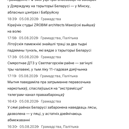
у Дзярждуму на тэрыторыі Беларусі — у Мінску,
абласных цэнтрах і Бабруйску
18:39
05.08.2026
Грамадства
Кіраўнік студыі ZROBIM architects Макоўскі выйшаў
на волю
17:56
05.08.2026
Грамадства, Палітыка
Літоўскія памежнікі знайшлі трэці за два тыдні
падземны тунэль, які вядзе з тэрыторыі Беларусі
17:36
05.08.2026
Грамадства
Смяротнае ДТЗ у Светлагорскім раёне — загінулі
тры чалавекі, у тым ліку 11-гадовая дзяўчынка
17:19
05.08.2026
Грамадства, Палітыка
Мытня паведаміла пра затрыманне перавозчыка
наркотыкаў, спаслаўшыся на “экстрэмісцкі”
тэлеграм-канал праваабаронцаў
16:42
05.08.2026
Грамадства
У сямі раёнах Беларусі забаронена наведваць лясы,
дазволена — у пяці, у астатніх дзейнічаюць
абмежаванні
16:30
05.08.2026
Грамадства, Палітыка