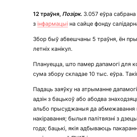
12 траўня,
Позірк
.
3.057 еўра сабрана 
з
інфармацыі
на сайце фонду салідарна
Збор быў абвешчаны 5 траўня, ён пры
летніх канікул.
Плануецца, што памер дапамогі для ко
сума збору складае 10 тыс. еўра. Так
Падаць заяўку на атрыманне дапамогі м
адзін з бацькоў або абодва знаходзя
альбо прысуджаныя да абмежавання во
накіравання; былыя палітвязні з дзець
года; бацькі, якія адбываюць пакаран