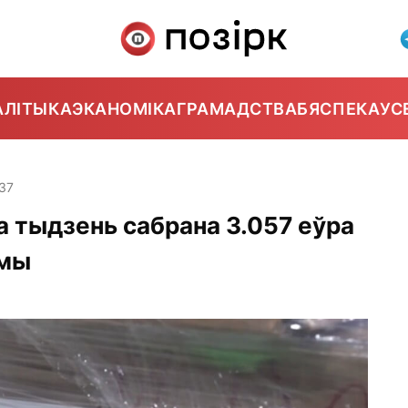
АЛІТЫКА
ЭКАНОМІКА
ГРАМАДСТВА
БЯСПЕКА
УС
:37
а тыдзень сабрана 3.057 еўра
умы