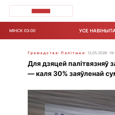
ПОЗІРК+
УСЕ НАВІНЫ
П
МІНСК 03:00
Грамадства
Палітыка
12.05.2026
19
Для дзяцей палітвязняў з
— каля 30% заяўленай с