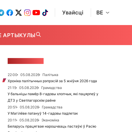
Увайсці
BE
Е АРТЫКУЛЫ
СТУЖКА НАВІН
22:00
05.08.2026
Палітыка
Хроніка палітычных рэпрэсій за 5 жніўня 2026 года
21:15
05.08.2026
Грамадства
У бальніцы памёр 8-гадовы хлопчык, які пацярпеў у
ДТЗ у Светлагорскім раёне
20:51
05.08.2026
Грамадства
У Магілёве патануў 14-гадовы падлетак
20:11
05.08.2026
Эканоміка
Беларусь працягвае нарошчваць пастаўкі ў Расію