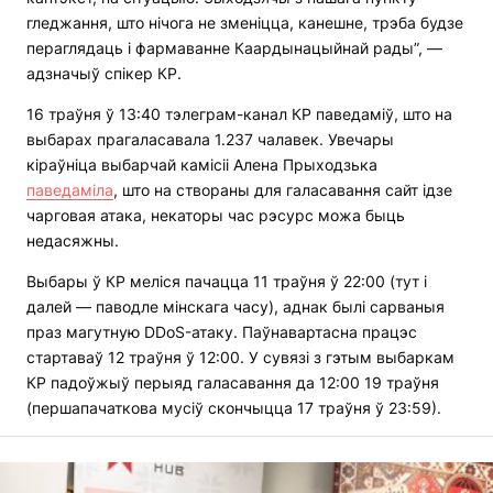
гледжання, што нічога не зменіцца, канешне, трэба будзе
пераглядаць і фармаванне Каардынацыйнай рады”, —
адзначыў спікер КР.
16 траўня ў 13:40 тэлеграм-канал КР паведаміў, што на
выбарах прагаласавала 1.237 чалавек. Увечары
кіраўніца выбарчай камісіі Алена Прыходзька
паведаміла
, што на створаны для галасавання сайт ідзе
чарговая атака, некаторы час рэсурс можа быць
недасяжны.
Выбары ў КР меліся пачацца 11 траўня ў 22:00 (тут і
далей — паводле мінскага часу), аднак былі сарваныя
праз магутную DDoS-атаку. Паўнавартасна працэс
стартаваў 12 траўня ў 12:00. У сувязі з гэтым выбаркам
КР падоўжыў перыяд галасавання да 12:00 19 траўня
(першапачаткова мусіў скончыцца 17 траўня ў 23:59).