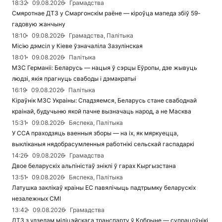
18:32
09.08.2026
Грамадства
Смяротнае ДТЗ у Смаргонскім раёне — кіроўца мапеда збіў 59-
гадовую жанчыну
18:10
09.08.2026
Грамадства, Палітыка
Місію дэмсіл у Кіеве ўзначаліла Зазулінская
18:01
09.08.2026
Палітыка
МЗС Германіі: Беларусь — нацыя ў сэрцы Еўропы, дзе жывуць
людзі, якія прагнуць свабоды і дэмакратыі
16:19
09.08.2026
Палітыка
Кіраўнік МЗС Украіны: Спадзяемся, Беларусь стане свабоднай
краінай, будучыню якой пачне вызначаць народ, а не Масква
15:31
09.08.2026
Бяспека, Палітыка
У ССА праходзяць ваенныя зборы — на іх, як мяркуецца,
выкліканыя нядобрасумленныя работнікі сельскай гаспадаркі
14:26
09.08.2026
Грамадства
Двое беларускіх альпіністаў зніклі ў гарах Кыргызстана
13:51
09.08.2026
Бяспека, Палітыка
Латушка заклікаў краіны ЕС павялічыць падтрымку беларускіх
незалежных СМІ
13:42
09.08.2026
Грамадства
ДТЗ з удзелам міліцэйскага транспарту ў Кобрыне — супрацоўнікі