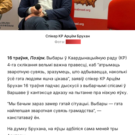
Спікер КР Арцём Брухан
Фота:
"Позірк"
16 траўня,
Позірк
.
Выбары ў Каардынацыйную раду (КР)
4-га склікання вельмі важна правесці, каб “атрымаць
зваротную сувязь, зразумець, што адбываецца, наколькі
ўсё гэта людзям яшчэ цікава”, заявіў спікер КР Арцём
Брухан 16 траўня падчас дыскусіі з выбарчымі спісамі ў
Варшаве ў кантэксце адказу на пытанне пра нізкую яўку.
“Мы бачым зараз замер гэтай сітуацыі. Выбары — гэта
найлепшая зваротная сувязь грамадства”, —
канстатаваў ён.
На думку Брухана, на яўцы адбіліся сама меней тры