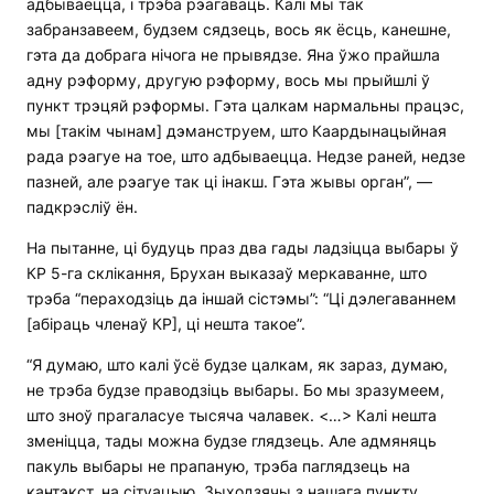
адбываецца, і трэба рэагаваць. Калі мы так
забранзавеем, будзем сядзець, вось як ёсць, канешне,
гэта да добрага нічога не прывядзе. Яна ўжо прайшла
адну рэформу, другую рэформу, вось мы прыйшлі ў
пункт трэцяй рэформы. Гэта цалкам нармальны працэс,
мы [такім чынам] дэманструем, што Каардынацыйная
рада рэагуе на тое, што адбываецца. Недзе раней, недзе
пазней, але рэагуе так ці інакш. Гэта жывы орган”, —
падкрэсліў ён.
На пытанне, ці будуць праз два гады ладзіцца выбары ў
КР 5-га склікання, Брухан выказаў меркаванне, што
трэба “пераходзіць да іншай сістэмы”: “Ці дэлегаваннем
[абіраць членаў КР], ці нешта такое”.
“Я думаю, што калі ўсё будзе цалкам, як зараз, думаю,
не трэба будзе праводзіць выбары. Бо мы зразумеем,
што зноў прагаласуе тысяча чалавек. <…> Калі нешта
зменіцца, тады можна будзе глядзець. Але адмяняць
пакуль выбары не прапаную, трэба паглядзець на
кантэкст, на сітуацыю. Зыходзячы з нашага пункту