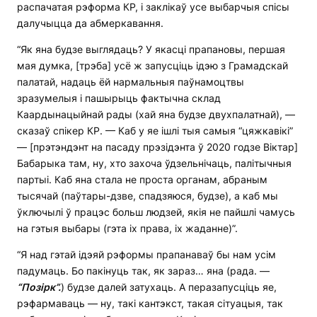
распачатая рэформа КР, і заклікаў усе выбарчыя спісы
далучыцца да абмеркавання.
“Як яна будзе выглядаць? У якасці прапановы, першая
мая думка, [трэба] усё ж запусціць ідэю з Грамадскай
палатай, надаць ёй нармальныя паўнамоцтвы
зразумелыя і пашырыць фактычна склад
Каардынацыйнай рады (хай яна будзе двухпалатнай), —
сказаў спікер КР. — Каб у яе ішлі тыя самыя “цяжкавікі”
— [прэтэндэнт на пасаду прэзідэнта ў 2020 годзе Віктар]
Бабарыка там, ну, хто захоча ўдзельнічаць, палітычныя
партыі. Каб яна стала не проста органам, абраным
тысячай (паўтары-дзве, спадзяюся, будзе), а каб мы
ўключылі ў працэс больш людзей, якія не пайшлі чамусь
на гэтыя выбары (гэта іх права, іх жаданне)”.
“Я над гэтай ідэяй рэформы прапанаваў бы нам усім
падумаць. Бо пакінуць так, як зараз… яна (рада. —
“Позірк”.
) будзе далей затухаць. А перазапусціць яе,
рэфармаваць — ну, такі кантэкст, такая сітуацыя, так