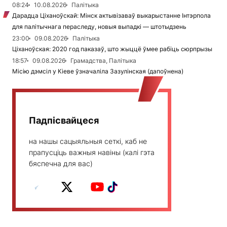
08:24
10.08.2026
Палітыка
Дарадца Ціханоўскай: Мінск актывізаваў выкарыстанне Інтэрпола
для палітычнага пераследу, новыя выпадкі — штотыдзень
23:00
09.08.2026
Палітыка
Ціханоўская: 2020 год паказаў, што жыццё ўмее рабіць сюрпрызы
18:57
09.08.2026
Грамадства, Палітыка
Місію дэмсіл у Кіеве ўзначаліла Зазулінская (дапоўнена)
Падпісвайцеся
на нашы сацыяльныя сеткі, каб не
прапусціць важныя навіны (калі гэта
бяспечна для вас)