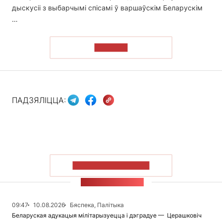
дыскусіі з выбарчымі спісамі ў варшаўскім Беларускім
…
ЧЫТАЦЬ
ПАДЗЯЛІЦЦА:
ПАКАЗАЦЬ БОЛЬШ
СТУЖКА НАВІН
09:47
10.08.2026
Бяспека, Палітыка
Беларуская адукацыя мілітарызуецца і дэградуе — Церашковіч