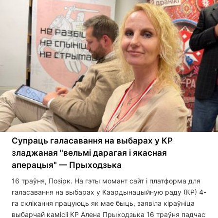
Супраць галасавання на выбарах у КР
зладжаная "вельмі дарагая і якасная
аперацыя" — Прыходзька
16 траўня, Позірк. На гэты момант сайт і платформа для
галасавання на выбарах у Каардынацыйную раду (КР) 4-
га склікання працуюць як мае быць, заявіла кіраўніца
выбарчай камісіі КР Алена Прыходзька 16 траўня падчас