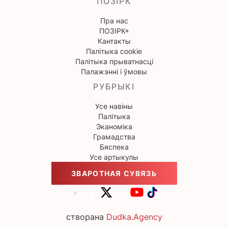
ПОЗІРК
Пра нас
ПОЗІРК+
Кантакты
Палітыка cookie
Палітыка прыватнасці
Палажэнні і ўмовы
РУБРЫКІ
Усе навіны
Палітыка
Эканоміка
Грамадства
Бяспека
Усе артыкулы
ЗВАРОТНАЯ СУВЯЗЬ
створана
Dudka.Agency