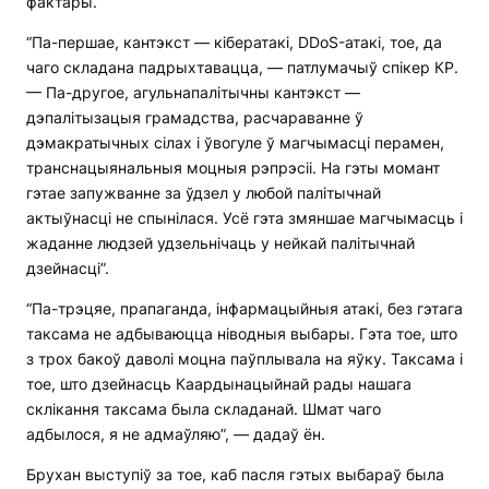
фактары.
“Па-першае, кантэкст — кібератакі, DDoS-атакі, тое, да
чаго складана падрыхтавацца, — патлумачыў спікер КР.
— Па-другое, агульнапалітычны кантэкст —
дэпалітызацыя грамадства, расчараванне ў
дэмакратычных сілах і ўвогуле ў магчымасці перамен,
транснацыянальныя моцныя рэпрэсіі. На гэты момант
гэтае запужванне за ўдзел у любой палітычнай
актыўнасці не спынілася. Усё гэта змяншае магчымасць і
жаданне людзей удзельнічаць у нейкай палітычнай
дзейнасці”.
“Па-трэцяе, прапаганда, інфармацыйныя атакі, без гэтага
таксама не адбываюцца ніводныя выбары. Гэта тое, што
з трох бакоў даволі моцна паўплывала на яўку. Таксама і
тое, што дзейнасць Каардынацыйнай рады нашага
склікання таксама была складанай. Шмат чаго
адбылося, я не адмаўляю”, — дадаў ён.
Брухан выступіў за тое, каб пасля гэтых выбараў была