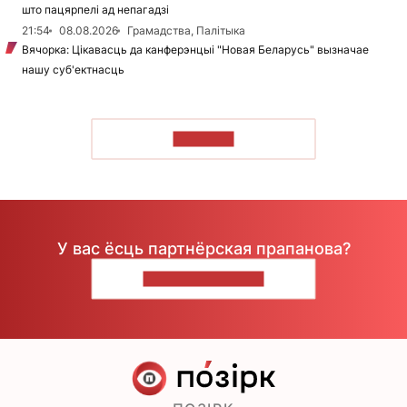
што пацярпелі ад непагадзі
21:54
08.08.2026
Грамадства, Палітыка
Вячорка: Цікавасць да канферэнцыі "Новая Беларусь" вызначае
нашу суб'ектнасць
ЧЫТАЦЬ
У вас ёсць партнёрская прапанова?
НАПІШЫЦЕ НАМ