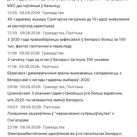
МУС дастаўленыя ў бальніцу
12:55
09.08.2026
Грамадства
45-гадоваму жыхару Салігорска пагражае да 15 гадоў зняволення
за распаўсюд наркотыкаў
12:35
09.08.2026
Грамадства, Палітыка
З 2020 года праваабаронцы зафіксавалі ў Беларусі больш за 100
тыс. фактаў палітычнага пераследу
11:55
09.08.2026
Грамадства
З пачатку года ад агню ў Беларусі загінула 350 чалавек
11:16
09.08.2026
Палітыка
Еўрасаюз і дэмакратычныя краіны выказваюць салідарнасць з
беларусамі з нагоды гадавіны выбараў-2020
09:56
09.08.2026
Грамадства, Палітыка
Ціханоўская: З кожным годам становіцца ўсё больш відавочна,
што 2020-ты незваротна змяніў Беларусь
09:07
09.08.2026
Палітыка
Лукашэнка зацікаўлены ў "нарошчванні супрацоўніцтва" з
Сінгапурам
23:56
08.08.2026
Грамадства
Электразабеспячэнне адноўленае ва ўсіх паселішчах Беларусі,