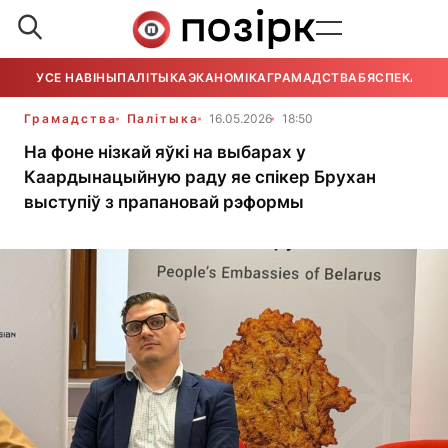
УСЕ НАВІНЫ
ПАЛІТЫКА
ЭКАНОМІКА
ГРАМАДСТВА
БЯСПЕКА
УСЕ
Грамадства
Палітыка
16.05.2026
18:50
На фоне нізкай яўкі на выбарах у
Каардынацыйную раду яе спікер Брухан
выступіў з прапановай рэформы