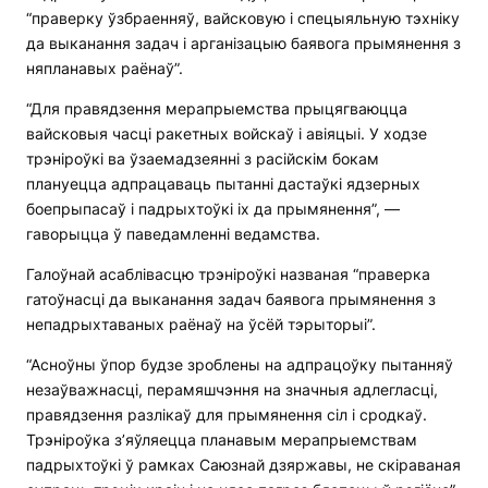
“праверку ўзбраенняў, вайсковую і спецыяльную тэхніку
да выканання задач і арганізацыю баявога прымянення з
няпланавых раёнаў”.
“Для правядзення мерапрыемства прыцягваюцца
вайсковыя часці ракетных войскаў і авіяцыі. У ходзе
трэніроўкі ва ўзаемадзеянні з расійскім бокам
плануецца адпрацаваць пытанні дастаўкі ядзерных
боепрыпасаў і падрыхтоўкі іх да прымянення”, —
гаворыцца ў паведамленні ведамства.
Галоўнай асаблівасцю трэніроўкі названая “праверка
гатоўнасці да выканання задач баявога прымянення з
непадрыхтаваных раёнаў на ўсёй тэрыторыі”.
“Асноўны ўпор будзе зроблены на адпрацоўку пытанняў
незаўважнасці, перамяшчэння на значныя адлегласці,
правядзення разлікаў для прымянення сіл і сродкаў.
Трэніроўка з’яўляецца планавым мерапрыемствам
падрыхтоўкі ў рамках Саюзнай дзяржавы, не скіраваная