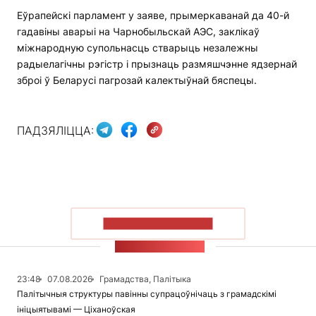
Еўрапейскі парламент у заяве, прымеркаванай да 40-й
гадавіны аварыі на Чарнобыльскай АЭС, заклікаў
міжнародную супольнасць стварыць незалежны
радыелагічны рэгістр і прызнаць размяшчэнне ядзернай
зброі ў Беларусі пагрозай калектыўнай бяспецы.
ПАДЗЯЛІЦЦА:
ПАКАЗАЦЬ БОЛЬШ
СТУЖКА НАВІН
23:48
07.08.2026
Грамадства, Палітыка
Палітычныя структуры павінны супрацоўнічаць з грамадскімі
ініцыятывамі — Ціханоўская