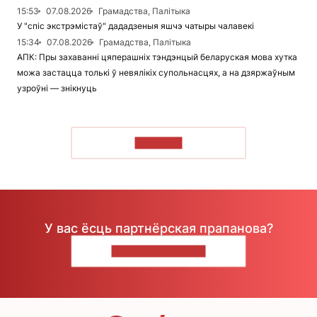
15:53
07.08.2026
Грамадства, Палітыка
У "спіс экстрэмістаў" дададзеныя яшчэ чатыры чалавекі
15:34
07.08.2026
Грамадства, Палітыка
АПК: Пры захаванні цяперашніх тэндэнцый беларуская мова хутка
можа застацца толькі ў невялікіх супольнасцях, а на дзяржаўным
узроўні — знікнуць
ЧЫТАЦЬ
У вас ёсць партнёрская прапанова?
НАПІШЫЦЕ НАМ