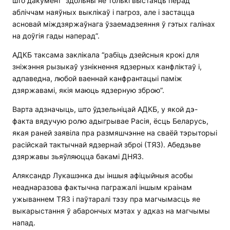
што дакумент “здольны не толькі выстаяць перад
абліччам наяўных выклікаў і пагроз, але і застацца
асновай міждзяржаўнага ўзаемадзеяння ў гэтых галінах
на доўгія гады наперад”.
АДКБ таксама заклікала “рабіць дзейсныя крокі для
зніжэння рызыкаў узнікнення ядзерных канфліктаў і,
адпаведна, любой ваеннай канфрантацыі паміж
дзяржавамі, якія маюць ядзерную зброю”.
Варта адзначыць, што ўдзельніцай АДКБ, у якой дэ-
факта вядучую ролю адыгрывае Расія, ёсць Беларусь,
якая раней заявіла пра размяшчэнне на сваёй тэрыторыі
расійскай тактычнай ядзернай зброі (ТЯЗ). Абедзьве
дзяржавы зьяўляюцца бакамі ДНЯЗ.
Аляксандр Лукашэнка ды іншыя афіцыйныя асобы
неаднаразова фактычна пагражалі іншым краінам
ужываннем ТЯЗ і паўтаралі тэзу пра магчымасць яе
выкарыстання ў абарончых мэтах у адказ на магчымы
напад.