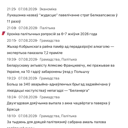
21:25
07.08.2026
Эканоміка
Лукашэнка назваў “жудасцю” павелічэнне страт Белкаапсаюза ў
11 разоў
21:08
07.08.2026
Палітыка
Хроніка палітычных рэпрэсій за 6–7 жніўня 2026 года
20:15
07.08.2026
Грамадства
Жыхар Кобрынскага раёна памёр ад перадазіроўкі алкаголю —
экспертыза паказала 7,2 праміле
19:39
07.08.2026
Грамадства, Палітыка
Беларускаму актывісту Аляксею Францкевічу, які пражывае ва
Украіне, на 10 гадоў забаронены ўезд у Польшчу
19:22
07.08.2026
Грамадства
Больш за 340 аварыйна-аднаўленчых брыгад задзейнічана ў
ліквідацыі наступстваў непагадзі — "Белэнерга"
18:24
07.08.2026
Грамадства
Двухгадовая дзяўчынка выпала з акна чацвёртага паверха ў
Брэсце
18:10
07.08.2026
Грамадства, Палітыка
За тыдзень для дзяцей палітвязняў сабрана амаль палова