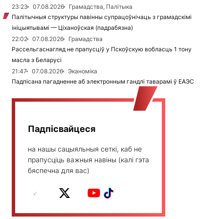
23:23
07.08.2026
Грамадства, Палітыка
Палітычныя структуры павінны супрацоўнічаць з грамадскімі
ініцыятывамі — Ціханоўская (падрабязна)
22:02
07.08.2026
Грамадства
Рассельгаснагляд не прапусціў у Пскоўскую вобласць 1 тону
масла з Беларусі
21:47
07.08.2026
Эканоміка
Падпісана пагадненне аб электронным гандлі таварамі ў ЕАЭС
Падпісвайцеся
на нашы сацыяльныя сеткі, каб не
прапусціць важныя навіны (калі гэта
бяспечна для вас)