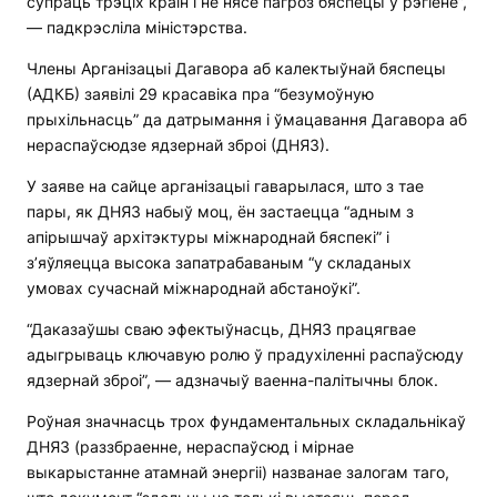
супраць трэціх краін і не нясе пагроз бяспецы ў рэгіёне”,
— падкрэсліла міністэрства.
Члены Арганізацыі Дагавора аб калектыўнай бяспецы
(АДКБ) заявілі 29 красавіка пра “безумоўную
прыхільнасць” да датрымання і ўмацавання Дагавора аб
нераспаўсюдзе ядзернай зброі (ДНЯЗ).
У заяве на сайце арганізацыі гаварылася, што з тае
пары, як ДНЯЗ набыў моц, ён застаецца “адным з
апірышчаў архітэктуры міжнароднай бяспекі” і
з’яўляецца высока запатрабаваным “у складаных
умовах сучаснай міжнароднай абстаноўкі”.
“Даказаўшы сваю эфектыўнасць, ДНЯЗ працягвае
адыгрываць ключавую ролю ў прадухіленні распаўсюду
ядзернай зброі”, — адзначыў ваенна-палітычны блок.
Роўная значнасць трох фундаментальных складальнікаў
ДНЯЗ (раззбраенне, нераспаўсюд і мірнае
выкарыстанне атамнай энергіі) названае залогам таго,