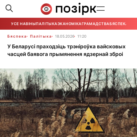
УСЕ НАВІНЫ
ПАЛІТЫКА
ЭКАНОМІКА
ГРАМАДСТВА
БЯСПЕКА
УСЕ
Бяспека
Палітыка
18.05.2026
11:20
У Беларусі праходзіць трэніроўка вайсковых
часцей баявога прымянення ядзернай зброі