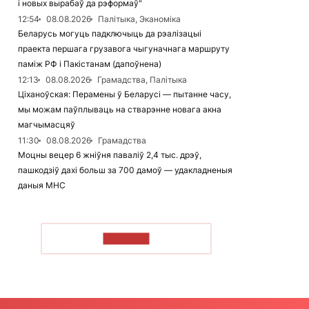
і новых вырабаў да рэформаў"
12:54
08.08.2026
Палітыка, Эканоміка
Беларусь могуць падключыць да рэалізацыі
праекта першага грузавога чыгуначнага маршруту
паміж РФ і Пакістанам (дапоўнена)
12:13
08.08.2026
Грамадства, Палітыка
Ціханоўская: Перамены ў Беларусі — пытанне часу,
мы можам паўплываць на стварэнне новага акна
магчымасцяў
11:30
08.08.2026
Грамадства
Моцны вецер 6 жніўня паваліў 2,4 тыс. дрэў,
пашкодзіў дахі больш за 700 дамоў — удакладненыя
даныя МНС
ЧЫТАЦЬ