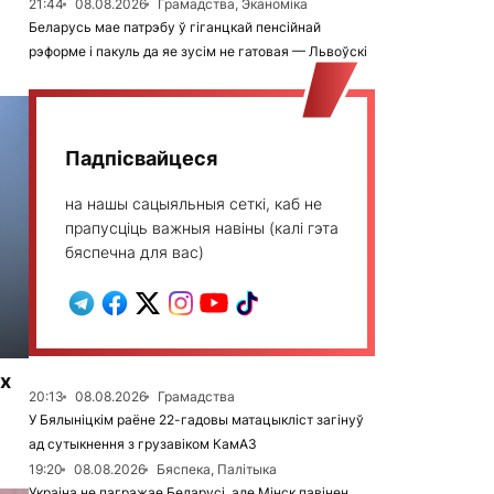
21:44
08.08.2026
Грамадства, Эканоміка
Беларусь мае патрэбу ў гіганцкай пенсійнай
рэформе і пакуль да яе зусім не гатовая — Львоўскі
Падпісвайцеся
на нашы сацыяльныя сеткі, каб не
прапусціць важныя навіны (калі гэта
бяспечна для вас)
х
20:13
08.08.2026
Грамадства
У Бялыніцкім раёне 22-гадовы матацыкліст загінуў
ад сутыкнення з грузавіком КамАЗ
19:20
08.08.2026
Бяспека, Палітыка
Украіна не пагражае Беларусі, але Мінск павінен