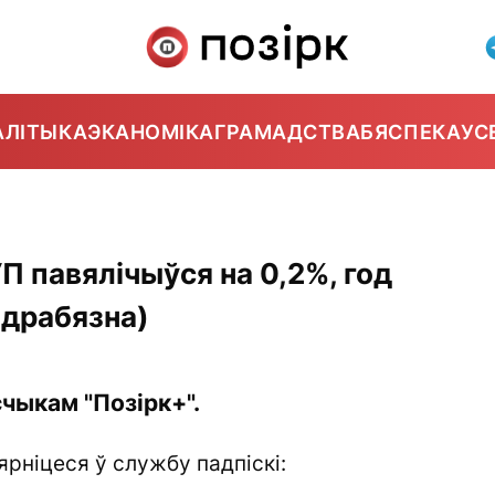
АЛІТЫКА
ЭКАНОМІКА
ГРАМАДСТВА
БЯСПЕКА
УС
УП павялічыўся на 0,2%, год
адрабязна)
чыкам "Позірк+".
ярніцеся ў службу падпіскі: