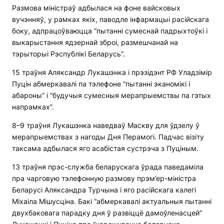
Размова міністраў адбылася на фоне вайсковых
вучэнняў, у рамках якіх, паводле інфармацыі расійскага
боку, адпрацоўваюцца “пытанні сумеснай падрыхтоўкі і
выкарыстання ядзернай зброі, размешчанай на
тэрыторыі Рэспублікі Беларусь”.
15 траўня Аляксандр Лукашэнка і прэзідэнт РФ Уладзімір
Пуцін абмеркавалі па тэлефоне “пытанні эканомікі і
абароны” і “будучыя сумесныя мерапрыемствы па гэтых
напрамках”.
8–9 траўня Лукашэнка наведваў Маскву для ўдзелу ў
мерапрыемствах з нагоды Дня Перамогі. Падчас візіту
таксама адбылася яго асабістая сустрэча з Пуціным.
13 траўня прэс-служба беларускага ўрада паведаміла
пра чарговую тэлефонную размову прэм’ер-міністра
Беларусі Аляксандра Турчына і яго расійскага калегі
Міхаіла Мішусціна. Бакі “абмеркавалі актуальныя пытанні
двухбаковага парадку дня ў развіццё дамоўленасцей”