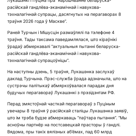
Лукашэнкі і Пуціна пра “нарошчванне беларуска-
расійскай гандлёва-эканамічнай і навукова-
тэхналагічнай супрацы, дасягнутых на перагаворах 8
траўня 2026 года ў Маскве”.
Раней Турчын і Мішусцін размаўлялі па тэлефоне 4
траўня. Тады таксама паведамлялася, што кіраўнікі
ўрадаў абмеркавалі “актуальныя пытанні беларуска-
расійскай гандлёва-эканамічнай і навукова-
тэхналагічнай супрацоўніцы”.
На наступны дзень, 5 траўня, Лукашэнка заслухаў
даклад Турчына. Прэс-служба ўрада адзначыла, што на
сустрэчы палітыкаў абмяркоўвалася парадак дня
будучых перагавораў Лукашэнкі з прэзідэнтам РФ.
Перад змястоўнай часткай перагавораў з Пуціным
увечары 8 траўня ў расійскай сталіцы Лукашэнка заявіў,
што ім трэба будзе абмеркаваць “паўтара пытання”. “Мы
асноўны партнёр на постсавецкай прасторы ў гандлі.
Вядома, пры такіх вялізных аб’ёмах, пад 60 млрд