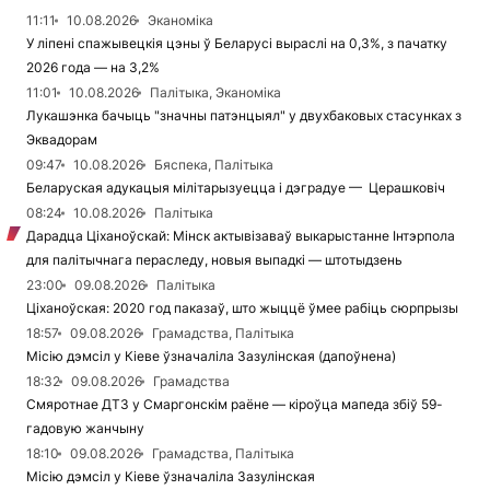
11:11
10.08.2026
Эканоміка
У ліпені спажывецкія цэны ў Беларусі выраслі на 0,3%, з пачатку
2026 года — на 3,2%
11:01
10.08.2026
Палітыка, Эканоміка
Лукашэнка бачыць "значны патэнцыял" у двухбаковых стасунках з
Эквадорам
09:47
10.08.2026
Бяспека, Палітыка
Беларуская адукацыя мілітарызуецца і дэградуе — Церашковіч
08:24
10.08.2026
Палітыка
Дарадца Ціханоўскай: Мінск актывізаваў выкарыстанне Інтэрпола
для палітычнага пераследу, новыя выпадкі — штотыдзень
23:00
09.08.2026
Палітыка
Ціханоўская: 2020 год паказаў, што жыццё ўмее рабіць сюрпрызы
18:57
09.08.2026
Грамадства, Палітыка
Місію дэмсіл у Кіеве ўзначаліла Зазулінская (дапоўнена)
18:32
09.08.2026
Грамадства
Смяротнае ДТЗ у Смаргонскім раёне — кіроўца мапеда збіў 59-
гадовую жанчыну
18:10
09.08.2026
Грамадства, Палітыка
Місію дэмсіл у Кіеве ўзначаліла Зазулінская