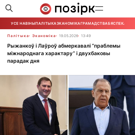
УСЕ НАВІНЫ
ПАЛІТЫКА
ЭКАНОМІКА
ГРАМАДСТВА
БЯСПЕКА
УСЕ
Палітыка
Эканоміка
19.05.2026
13:49
Рыжанкоў і Лаўроў абмеркавалі “праблемы
міжнароднага характару” і двухбаковы
парадак дня