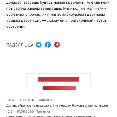
долараў, заўсёды будуць нейкія праблемы. Але мы неяк
прыстойна жывем гэтыя гады. Мы ніколі не мелі нейкіх
сур’ёзных спрэчак, якія мы абмяркоўваем і даручаем
урадам разруліць”, — сказаў ён у пратакольнай частцы
сустрэчы.
ПАДЗЯЛІЦЦА:
ПАКАЗАЦЬ БОЛЬШ
СТУЖКА НАВІН
13:37
10.08.2026
Эканоміка
Долар, еўра і юань падаражэлі на першых біржавых таргах тыдня
12:51
10.08.2026
Палітыка
Вайскоўцы ССА на вучэннях у Кітаі будуць процідзейнічаць