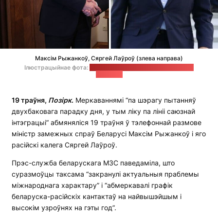
Максім Рыжанкоў, Сяргей Лаўроў (злева направа)
Ілюстрацыйнае фота:
МЗС Беларусі, "Анадалу" (калаж —
"Позірк")
19 траўня,
Позірк
.
Меркаваннямі “па шэрагу пытанняў
двухбаковага парадку дня, у тым ліку па лініі саюзнай
інтэграцыі” абмяняліся 19 траўня ў тэлефоннай размове
міністр замежных спраў Беларусі Максім Рыжанкоў і яго
расійскі калега Сяргей Лаўроў.
Прэс-служба беларускага МЗС паведаміла, што
суразмоўцы таксама “закранулі актуальныя праблемы
міжнароднага характару” і “абмеркавалі графік
беларуска-расійскіх кантактаў на найвышэйшым і
высокім узроўнях на гэты год”.