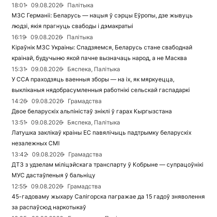
18:01
09.08.2026
Палітыка
МЗС Германіі: Беларусь — нацыя ў сэрцы Еўропы, дзе жывуць
людзі, якія прагнуць свабоды і дэмакратыі
16:19
09.08.2026
Палітыка
Кіраўнік МЗС Украіны: Спадзяемся, Беларусь стане свабоднай
краінай, будучыню якой пачне вызначаць народ, а не Масква
15:31
09.08.2026
Бяспека, Палітыка
У ССА праходзяць ваенныя зборы — на іх, як мяркуецца,
выкліканыя нядобрасумленныя работнікі сельскай гаспадаркі
14:26
09.08.2026
Грамадства
Двое беларускіх альпіністаў зніклі ў гарах Кыргызстана
13:51
09.08.2026
Бяспека, Палітыка
Латушка заклікаў краіны ЕС павялічыць падтрымку беларускіх
незалежных СМІ
13:42
09.08.2026
Грамадства
ДТЗ з удзелам міліцэйскага транспарту ў Кобрыне — супрацоўнікі
МУС дастаўленыя ў бальніцу
12:55
09.08.2026
Грамадства
45-гадоваму жыхару Салігорска пагражае да 15 гадоў зняволення
за распаўсюд наркотыкаў