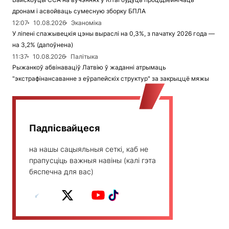
дронам і асвойваць сумесную зборку БПЛА
12:07
10.08.2026
Эканоміка
У ліпені спажывецкія цэны выраслі на 0,3%, з пачатку 2026 года —
на 3,2% (дапоўнена)
11:37
10.08.2026
Палітыка
Рыжанкоў абвінаваціў Латвію ў жаданні атрымаць
"экстрафінансаванне з еўрапейскіх структур" за закрыццё мяжы
Падпісвайцеся
на нашы сацыяльныя сеткі, каб не
прапусціць важныя навіны (калі гэта
бяспечна для вас)