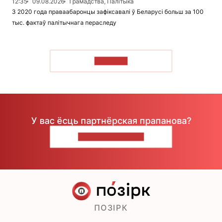
12:35
09.08.2026
Грамадства, Палітыка
З 2020 года праваабаронцы зафіксавалі ў Беларусі больш за 100
тыс. фактаў палітычнага пераследу
ЧЫТАЦЬ
У вас ёсць партнёрская прапанова?
НАПІШЫЦЕ НАМ
ПОЗІРК