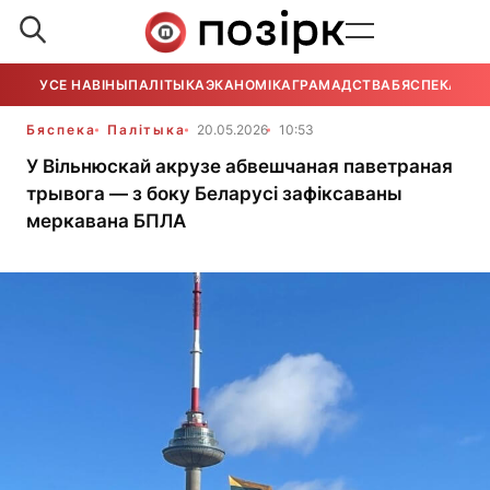
УСЕ НАВІНЫ
ПАЛІТЫКА
ЭКАНОМІКА
ГРАМАДСТВА
БЯСПЕКА
УСЕ
Бяспека
Палітыка
20.05.2026
10:53
У Вільнюскай акрузе абвешчаная паветраная
трывога — з боку Беларусі зафіксаваны
меркавана БПЛА