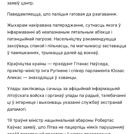
заявіў цэнтр.
Паведамляецца, што паліцыя гатовая да рэагавання.
Жыхарам накіравана папярэджанне, сутнасць якога ў
інфармаванні аб неапазнаным лятальным аб’екце і
патэнцыйнай пагрозе. Насельніцтву рэкамендуецца
захоўваць спакой і пільнасць, па магчымасці заставацца
ў памяшканнях, трымацца далей ад вокнаў.
Кіраўніцтва краіны — прэзідэнт Гітанас Наўседа,
прэм’ер-міністр Інга Ругінене і спікер парламента Юозас
Алекас — знаходзіцца ў хованцы.
Улады заклікаюць сачыць за афіцыйнай інфармацыяй
літоўскага войска і органаў улады па радыё, тэлебачанні
ці ў інтэрнеце і выконваць указанні службаў экстранай
дапамогі.
19 траўня міністр нацыянальнай абароны Робертас
Каўнас заявіў, што Літва не пацерпіць ніякіх парушэнняў
сваёй паветранай прасторы ў мэтах правядзення