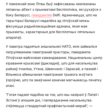
У памежнай зоне Літвы быў зафіксаваны неапазнаны
лятаючы аб’ект з прыкметамі беспілотніка, які рухаўся з
боку Беларусі,
паведамляе
Delfi. Адзначаецца, што на
тэрыторыі Беларусі недалёка ад літоўскай мяжы
фіксуецца радыёлакацыйная адзнака, якая мае
прыкметы, характэрныя для беспілотных лятальных
апаратаў.
У паветра паднятыя знішчальнікі НАТО, якія займаліся
патруляваннем паветранай прасторы, паведаміла
Літоўскае вайсковае камандаванне. Нацыянальны цэнтр
кіравання крызісамі ўдакладніў, што для насельніцтва
раёнаў Ігналіна, Утэна, Швенчэніс і Зарасай, а пазней і
Вільнюса абвешчаная паветраная трывога жоўтага
ўзроўню, што па змаўчанні азначае магчымасць пачатку
атакі.
“Гэтая падзея падобна на тое, што мы назіралі ў Латвіі і
Эстоніі ў апошнія дні, і папярэджанне насельніцтва
з’яўляецца стандартнай прафілактычнай мерай”, —