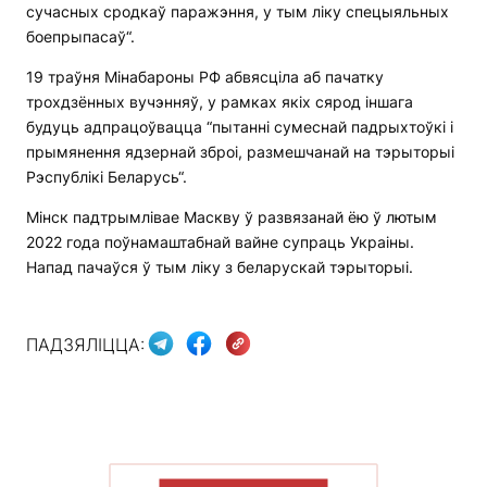
сучасных сродкаў паражэння, у тым ліку спецыяльных
боепрыпасаў“.
19 траўня Мінабароны РФ абвясціла аб пачатку
трохдзённых вучэнняў, у рамках якіх сярод іншага
будуць адпрацоўвацца “пытанні сумеснай падрыхтоўкі і
прымянення ядзернай зброі, размешчанай на тэрыторыі
Рэспублікі Беларусь“.
Мінск падтрымлівае Маскву ў развязанай ёю ў лютым
2022 года поўнамаштабнай вайне супраць Украіны.
Напад пачаўся ў тым ліку з беларускай тэрыторыі.
ПАДЗЯЛІЦЦА: