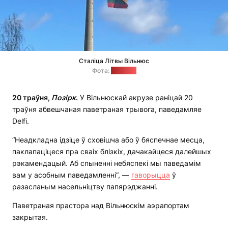
Сталіца Літвы Вільнюс
Фота:
"Позірк"
20
траўня
,
П
о
з
і
рк
.
У Вільнюскай акрузе раніцай 20
траўня абвешчаная паветраная трывога, паведамляе
Delfi.
“Неадкладна ідзіце ў сховішча або ў бяспечнае месца,
паклапаціцеся пра сваіх блізкіх, дачакайцеся далейшых
рэкамендацый. Аб спыненні небяспекі мы паведамім
вам у асобным паведамленні“, —
гаворыцца
ў
разасланым насельніцтву папярэджанні.
Паветраная прастора над Вільнюскім аэрапортам
закрытая.