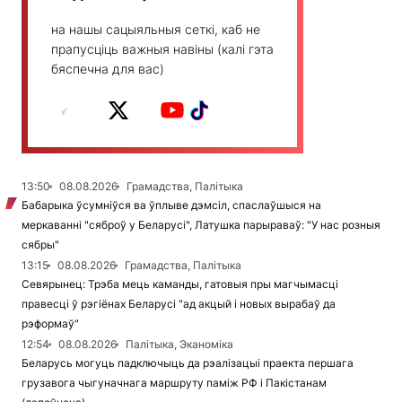
на нашы сацыяльныя сеткі, каб не
прапусціць важныя навіны (калі гэта
бяспечна для вас)
13:50
08.08.2026
Грамадства, Палітыка
Бабарыка ўсумніўся ва ўплыве дэмсіл, спаслаўшыся на
меркаванні "сяброў у Беларусі", Латушка парыраваў: "У нас розныя
сябры"
13:15
08.08.2026
Грамадства, Палітыка
Севярынец: Трэба мець каманды, гатовыя пры магчымасці
правесці ў рэгіёнах Беларусі "ад акцый і новых вырабаў да
рэформаў"
12:54
08.08.2026
Палітыка, Эканоміка
Беларусь могуць падключыць да рэалізацыі праекта першага
грузавога чыгуначнага маршруту паміж РФ і Пакістанам