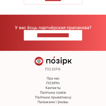
У вас ёсць партнёрская прапанова?
НАПІШЫЦЕ НАМ
ПОЗІРК
Пра нас
ПОЗІРК+
Кантакты
Палітыка cookie
Палітыка прыватнасці
Палажэнні і ўмовы