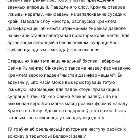
ваенных аперацый. Паводле яго слоў, Крэмль стварае
ілжывы наратыў, накіраваны на запалохванне суседніх
краін. Паводле слоў міністра, распаўсюд Крамлём
дэзінфармацыі аб нібыта атрыманым Украінай дазволе
на выкарыстанне паветранай прасторы краін Балтыі для
арганізацыі аперацый з беспілотнікамі супраць Расіі
з’яўляецца адным з метадаў запалохвання.
Старшыня Камітэта нацыянальнай бяспекі і абароны
Сейма Рымантас Сінкявічус таксама назваў фармаваную
Крамлём версію падзей “чыстай дэзінфармацыяй“. Ён
адзначыў, што Расія можа выкарыстоўваць гэтую
ілжывую інфармацыю для падрыхтоўкі правакацый
супраць Літвы. Спікер Сейма Алекас заявіў, што не
выключае версій аб магчымасці розных формаў нападу
Крамля на Літву. Аднак ён падкрэсліў, што важна быць
гатовым і не панікаваць у выпадку інцыдэнту.
19 траўня аб рэальнасьці паўторнага наступу расійскіх
войскаў з тэрыторыі Беларусі заявіў