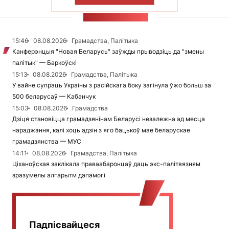
ПАКАЗАЦЬ БОЛЬШ
СТУЖКА НАВІН
15:46
08.08.2026
Грамадства, Палітыка
Канферэнцыя "Новая Беларусь" заўжды прыводзіць да "змены
палітык" — Баркоўскі
15:13
08.08.2026
Грамадства, Палітыка
У вайне супраць Украіны з расійскага боку загінула ўжо больш за
500 беларусаў — Кабанчук
15:03
08.08.2026
Грамадства
Дзіця становіцца грамадзянінам Беларусі незалежна ад месца
нараджэння, калі хоць адзін з яго бацькоў мае беларускае
грамадзянства — МУС
14:11
08.08.2026
Грамадства, Палітыка
Ціханоўская заклікала праваабаронцаў даць экс-палітвязням
зразумелы алгарытм дапамогі
Падпісвайцеся