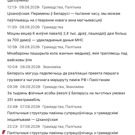
(дапоўнена)
12:13
08.08.2026
Грамадства, Палітыка
Ціханоўская: Перамены ў Беларусі — пытанне часу, мы можам
паўплываць на стварэнне новага акна магчымасцяў
11:30
08.08.2026
Грамадства
Моцны вецер 6 жніўня паваліў 2,4 тыс. дрэў, пашкодзіў дахі больш
за 700 дамоў — удакладненыя даныя МНС
10:58
08.08.2026
Грамадства, Палітыка
Мінабароны пашырыла кола жанчын-медыкаў, якія трапляюць пад
вайсковы ўлік
10:04
08.08.2026
Эканоміка
Беларусь могуць падключыць да рэалізацыі праекта першага
грузавога чыгуначнага маршруту паміж РФ і Пакістанам
09:36
08.08.2026
Грамадства, Эканоміка
За тыдзень фізічныя асобы ўвезлі ў Беларусь на льготных умовах
251 электрамабіль
23:48
07.08.2026
Грамадства, Палітыка
Палітычныя структуры павінны супрацоўнічаць з грамадскімі
ініцыятывамі — Ціханоўская
23:23
07.08.2026
Грамадства, Палітыка
Палітычныя структуры павінны супрацоўнічаць з грамадскімі