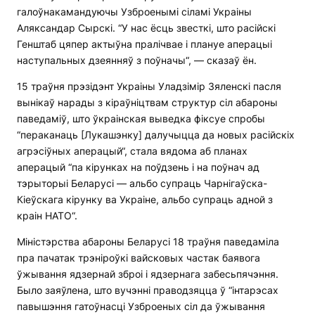
галоўнакамандуючы Узброенымі сіламі Украіны
Аляксандар Сырскі. “У нас ёсць звесткі, што расійскі
Генштаб цяпер актыўна пралічвае і плануе аперацыі
наступальных дзеянняў з поўначы“, — сказаў ён.
15 траўня прэзідэнт Украіны Уладзімір Зяленскі пасля
вынікаў нарады з кіраўніцтвам структур сіл абароны
паведаміў, што ўкраінская выведка фіксуе спробы
“пераканаць [Лукашэнку] далучыцца да новых расійскіх
агрэсіўных аперацый“, стала вядома аб планах
аперацый “па кірунках на поўдзень і на поўнач ад
тэрыторыі Беларусі — альбо супраць Чарнігаўска-
Кіеўскага кірунку ва Украіне, альбо супраць адной з
краін НАТО“.
Міністэрства абароны Беларусі 18 траўня паведаміла
пра пачатак трэніроўкі вайсковых частак баявога
ўжывання ядзернай зброі і ядзернага забесьпячэння.
Было заяўлена, што вучэнні праводзяцца ў “інтарэсах
павышэння гатоўнасці Узброеных сіл да ўжывання