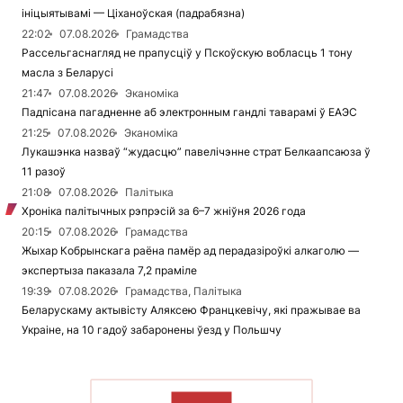
ініцыятывамі — Ціханоўская (падрабязна)
22:02
07.08.2026
Грамадства
Рассельгаснагляд не прапусціў у Пскоўскую вобласць 1 тону
масла з Беларусі
21:47
07.08.2026
Эканоміка
Падпісана пагадненне аб электронным гандлі таварамі ў ЕАЭС
21:25
07.08.2026
Эканоміка
Лукашэнка назваў “жудасцю” павелічэнне страт Белкаапсаюза ў
11 разоў
21:08
07.08.2026
Палітыка
Хроніка палітычных рэпрэсій за 6–7 жніўня 2026 года
20:15
07.08.2026
Грамадства
Жыхар Кобрынскага раёна памёр ад перадазіроўкі алкаголю —
экспертыза паказала 7,2 праміле
19:39
07.08.2026
Грамадства, Палітыка
Беларускаму актывісту Аляксею Францкевічу, які пражывае ва
Украіне, на 10 гадоў забаронены ўезд у Польшчу
ЧЫТАЦЬ