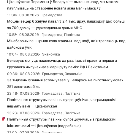
Ціханоўская: Перамены ў Беларусі — пытанне часу, мы можам
паўплываць на стварэнне новага акна магчымасцяў
11:30
08.08.2026
Грамадства
Моцны вецер 6 жніўня паваліў 2,4 тыс. дрэў, пашкодзіў дахі больш
за 700 дамоў — удакладненыя даныя МНС
10:58
08.08.2026
Грамадства, Палітыка
Мінабароны пашырыла кола жанчын-медыкаў, якія трапляюць пад
вайсковы ўлік
10:04
08.08.2026
Эканоміка
Беларусь могуць падключыць да рэалізацыі праекта першага
грузавога чыгуначнага маршруту паміж РФ і Пакістанам
09:36
08.08.2026
Грамадства, Эканоміка
За тыдзень фізічныя асобы ўвезлі ў Беларусь на льготных умовах
251 электрамабіль
23:48
07.08.2026
Грамадства, Палітыка
Палітычныя структуры павінны супрацоўнічаць з грамадскімі
ініцыятывамі — Ціханоўская
23:23
07.08.2026
Грамадства, Палітыка
Палітычныя структуры павінны супрацоўнічаць з грамадскімі
ініцыятывамі — Ціханоўская (падрабязна)
22:02
07.08.2026
Грамадства