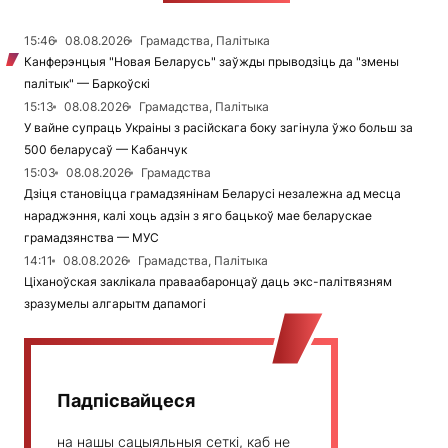
15:46
08.08.2026
Грамадства, Палітыка
Канферэнцыя "Новая Беларусь" заўжды прыводзіць да "змены
палітык" — Баркоўскі
15:13
08.08.2026
Грамадства, Палітыка
У вайне супраць Украіны з расійскага боку загінула ўжо больш за
500 беларусаў — Кабанчук
15:03
08.08.2026
Грамадства
Дзіця становіцца грамадзянінам Беларусі незалежна ад месца
нараджэння, калі хоць адзін з яго бацькоў мае беларускае
грамадзянства — МУС
14:11
08.08.2026
Грамадства, Палітыка
Ціханоўская заклікала праваабаронцаў даць экс-палітвязням
зразумелы алгарытм дапамогі
Падпісвайцеся
на нашы сацыяльныя сеткі, каб не