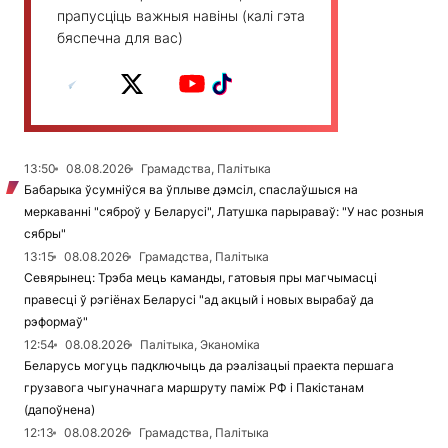
прапусціць важныя навіны (калі гэта
бяспечна для вас)
13:50
08.08.2026
Грамадства, Палітыка
Бабарыка ўсумніўся ва ўплыве дэмсіл, спаслаўшыся на
меркаванні "сяброў у Беларусі", Латушка парыраваў: "У нас розныя
сябры"
13:15
08.08.2026
Грамадства, Палітыка
Севярынец: Трэба мець каманды, гатовыя пры магчымасці
правесці ў рэгіёнах Беларусі "ад акцый і новых вырабаў да
рэформаў"
12:54
08.08.2026
Палітыка, Эканоміка
Беларусь могуць падключыць да рэалізацыі праекта першага
грузавога чыгуначнага маршруту паміж РФ і Пакістанам
(дапоўнена)
12:13
08.08.2026
Грамадства, Палітыка