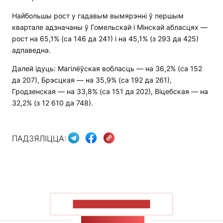
Найбольшы рост у гадавым вымярэнні ў першым
квартале адзначаны ў Гомельскай і Мінскай абласцях —
рост на 65,1% (са 146 да 241) і на 45,1% (з 293 да 425)
адпаведна.
Далей ідуць: Магілёўская вобласць — на 36,2% (са 152
да 207), Брэсцкая — на 35,9% (са 192 да 261),
Гродзенская — на 33,8% (са 151 да 202), Віцебская — на
32,2% (з 12 610 да 748).
ПАДЗЯЛІЦЦА:
ПАКАЗАЦЬ БОЛЬШ
СТУЖКА НАВІН