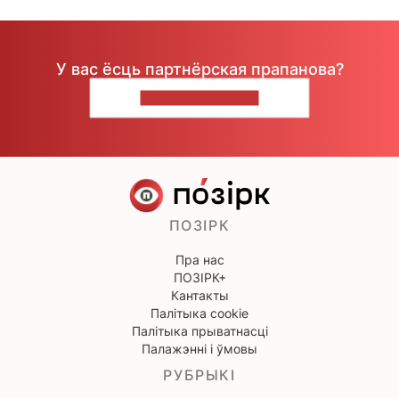
У вас ёсць партнёрская прапанова?
НАПІШЫЦЕ НАМ
ПОЗІРК
Пра нас
ПОЗІРК+
Кантакты
Палітыка cookie
Палітыка прыватнасці
Палажэнні і ўмовы
РУБРЫКІ