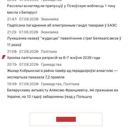
Рассельгаснагляд не прапусціў у Пскоўскую вобласць 1 тону
масла з Беларусі
21:47
07.08.2026
Эканоміка
Падпісана пагадненне аб электронным гандлі таварамі ў ЕАЭС
21:25
07.08.2026
Эканоміка
Лукашэнка назваў “жудасцю” павелічэнне страт Белкаапсаюза ў
11 разоў
21:08
07.08.2026
Палітыка
Хроніка палітычных рэпрэсій за 6–7 жніўня 2026 года
20:15
07.08.2026
Грамадства
Жыхар Кобрынскага раёна памёр ад перадазіроўкі алкаголю —
экспертыза паказала 7,2 праміле
19:39
07.08.2026
Грамадства, Палітыка
Беларускаму актывісту Аляксею Францкевічу, які пражывае ва
Украіне, на 10 гадоў забаронены ўезд у Польшчу
ЧЫТАЦЬ