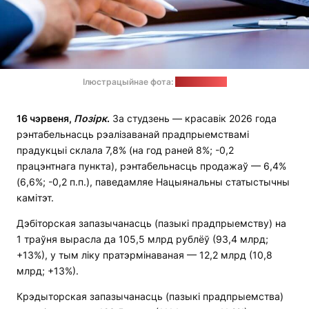
Ілюстрацыйнае фота:
pixabay.com
16 чэрвеня,
Позірк
.
За студзень — красавік 2026 года
рэнтабельнасць рэалізаванай прадпрыемствамі
прадукцыі склала 7,8% (на год раней 8%; -0,2
працэнтнага пункта), рэнтабельнасць продажаў — 6,4%
(6,6%; -0,2 п.п.), паведамляе Нацыянальны статыстычны
камітэт.
Дэбіторская запазычанасць (пазыкі прадпрыемству) на
1 траўня вырасла да 105,5 млрд рублёў (93,4 млрд;
+13%), у тым ліку пратэрмінаваная — 12,2 млрд (10,8
млрд; +13%).
Крэдыторская запазычанасць (пазыкі прадпрыемства)