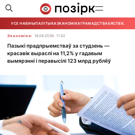
УСЕ НАВІНЫ
ПАЛІТЫКА
ЭКАНОМІКА
ГРАМАДСТВА
БЯСПЕКА
УСЕ
Эканоміка
16.06.2026
11:52
Пазыкі прадпрыемстваў за студзень —
красавік выраслі на 11,2% у гадавым
вымярэнні і перавысілі 123 млрд рублёў