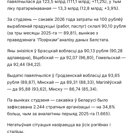
павялічылася да 123,5 млрд (111,1 млрд; +11,2%), у тым
ліку пратэрмінаваная — 13,3 млрд (12,8 млрд; +3,9%).
За студзень — сакавік 2026 года затраты на 100 рублёў
вырабленай прадукцыі (работ, паслуг) склалі 90,10 рубля
(за тры месяцы 2025-га — 89,81), вынікае з
праведзенага
“Позіркам”
аналізу даных Белстата.
Яны знізіліся ў Брэсцкай вобласці да 90,13 рубля (90,28
адпаведна), Віцебскай — да 92,07 (96,80), Гомельскай —
да 92,44 (94,22).
Выдаткі павялічыліся ў Гродзенскай вобласці да 93,65
рубля (89,87), Мінскай — да 89,31 (88,33), Магілёўскай
— да 95,88 (93,62), Мінску — 86,74 (85,34).
Па выніках студзеня — сакавіка ў Беларусі было
зафіксавана 2.244 стратныя арганізацыі — на 34,8%
больш, чым за аналагічны перыяд 2025-га (1.665).
Негатыўная сітуацыя назіраецца ва ўсіх рэгіёнах і
сталіцы.