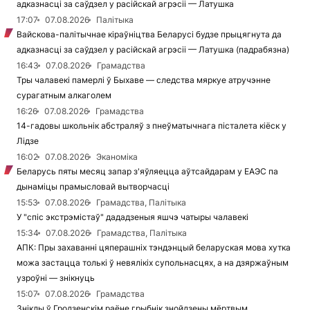
адказнасці за саўдзел у расійскай агрэсіі — Латушка
17:07
07.08.2026
Палітыка
Вайскова-палітычнае кіраўніцтва Беларусі будзе прыцягнута да
адказнасці за саўдзел у расійскай агрэсіі — Латушка (падрабязна)
16:43
07.08.2026
Грамадства
Тры чалавекі памерлі ў Быхаве — следства мяркуе атручэнне
сурагатным алкаголем
16:26
07.08.2026
Грамадства
14-гадовы школьнік абстраляў з пнеўматычнага пісталета кіёск у
Лідзе
16:02
07.08.2026
Эканоміка
Беларусь пяты месяц запар з'яўляецца аўтсайдарам у ЕАЭС па
дынаміцы прамысловай вытворчасці
15:53
07.08.2026
Грамадства, Палітыка
У "спіс экстрэмістаў" дададзеныя яшчэ чатыры чалавекі
15:34
07.08.2026
Грамадства, Палітыка
АПК: Пры захаванні цяперашніх тэндэнцый беларуская мова хутка
можа застацца толькі ў невялікіх супольнасцях, а на дзяржаўным
узроўні — знікнуць
15:07
07.08.2026
Грамадства
Зніклы ў Гродзенскім раёне грыбнік знойдзены мёртвым