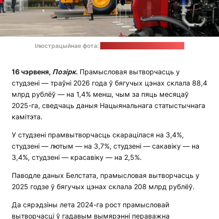
Ілюстрацыйнае фота:
сайт прадпрыемства БелАЗ
16 чэрвеня,
Позірк
.
Прамысловая вытворчасць у
студзені — траўні 2026 года ў бягучых цэнах склала 88,4
млрд рублёў — на 1,4% менш, чым за пяць месяцаў
2025-га, сведчаць даныя Нацыянальнага статыстычнага
камітэта.
У студзені прамвытворчасць скарацілася на 3,4%,
студзені — лютым — на 3,7%, студзені — сакавіку — на
3,4%, студзені — красавіку — на 2,5%.
Паводле даных Белстата, прамысловая вытворчасць у
2025 годзе ў бягучых цэнах склала 208 млрд рублёў.
Да сярэдзіны лета 2024-га рост прамысловай
вытворчасці ў гадавым вымярэнні пераважна