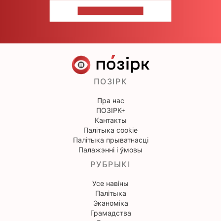
НАПІШЫЦЕ НАМ
ПОЗІРК
Пра нас
ПОЗІРК+
Кантакты
Палітыка cookie
Палітыка прыватнасці
Палажэнні і ўмовы
РУБРЫКІ
Усе навіны
Палітыка
Эканоміка
Грамадства