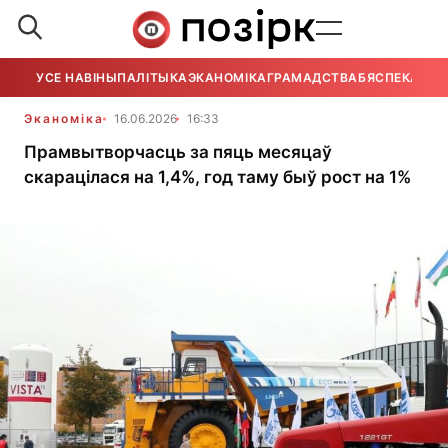
УСЕ НАВІНЫ
ПАЛІТЫКА
ЭКАНОМІКА
ГРАМАДСТВА
БЯСПЕКА
УСЕ
Эканоміка
16.06.2026
16:33
Прамвытворчасць за пяць месяцаў
скарацілася на 1,4%, год таму быў рост на 1%