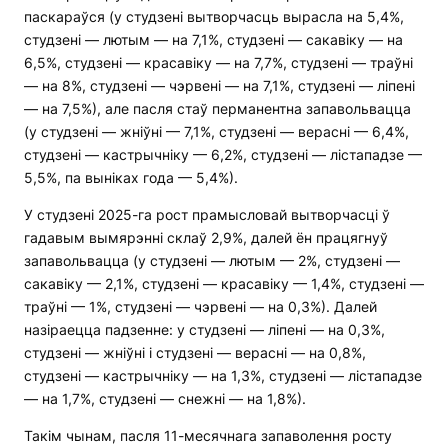
паскараўся (у студзені вытворчасць вырасла на 5,4%,
студзені — лютым — на 7,1%, студзені — сакавіку — на
6,5%, студзені — красавіку — на 7,7%, студзені — траўні
— на 8%, студзені — чэрвені — на 7,1%, студзені — ліпені
— на 7,5%), але пасля стаў перманентна запавольвацца
(у студзені — жніўні — 7,1%, студзені — верасні — 6,4%,
студзені — кастрычніку — 6,2%, студзені — лістападзе —
5,5%, па выніках года — 5,4%).
У студзені 2025-га рост прамысловай вытворчасці ў
гадавым вымярэнні склаў 2,9%, далей ён працягнуў
запавольвацца (у студзені — лютым — 2%, студзені —
сакавіку — 2,1%, студзені — красавіку — 1,4%, студзені —
траўні — 1%, студзені — чэрвені — на 0,3%). Далей
назіраецца падзенне: у студзені — ліпені — на 0,3%,
студзені — жніўні і студзені — верасні — на 0,8%,
студзені — кастрычніку — на 1,3%, студзені — лістападзе
— на 1,7%, студзені — снежні — на 1,8%).
Такім чынам, пасля 11-месячнага запаволення росту