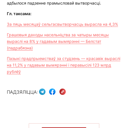
адбылося падзенне прамысловай вытворчасці.
Гл. таксама:
За пяць месяцаў сельгасвытворчасць вырасла на 4,3%
Грашовыя даходы насельніцтва за чатыры месяцы
выраслі на 8% у гадавым вымярэнні — Белстат
(падрабязна)
Пазыкі прадпрыемстваў за студзень — красавік выраслі
на 11,2% у гадавым вымярэнні і перавысілі 123 млрд
рублёў
ПАДЗЯЛІЦЦА: