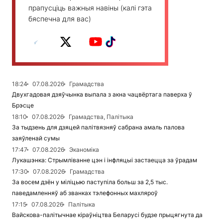
прапусціць важныя навіны (калі гэта
бяспечна для вас)
18:24
07.08.2026
Грамадства
Двухгадовая дзяўчынка выпала з акна чацвёртага паверха ў
Брэсце
18:10
07.08.2026
Грамадства, Палітыка
За тыдзень для дзяцей палітвязняў сабрана амаль палова
заяўленай сумы
17:47
07.08.2026
Эканоміка
Лукашэнка: Стрымліванне цэн і інфляцыі застаецца за ўрадам
17:30
07.08.2026
Грамадства
За восем дзён у міліцыю паступіла больш за 2,5 тыс.
паведамленняў аб званках тэлефонных махляроў
17:15
07.08.2026
Палітыка
Вайскова-палітычнае кіраўніцтва Беларусі будзе прыцягнута да