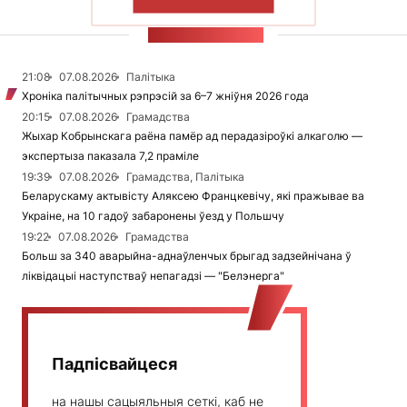
ПАКАЗАЦЬ БОЛЬШ
СТУЖКА НАВІН
21:08
07.08.2026
Палітыка
Хроніка палітычных рэпрэсій за 6–7 жніўня 2026 года
20:15
07.08.2026
Грамадства
Жыхар Кобрынскага раёна памёр ад перадазіроўкі алкаголю —
экспертыза паказала 7,2 праміле
19:39
07.08.2026
Грамадства, Палітыка
Беларускаму актывісту Аляксею Францкевічу, які пражывае ва
Украіне, на 10 гадоў забаронены ўезд у Польшчу
19:22
07.08.2026
Грамадства
Больш за 340 аварыйна-аднаўленчых брыгад задзейнічана ў
ліквідацыі наступстваў непагадзі — "Белэнерга"
Падпісвайцеся
на нашы сацыяльныя сеткі, каб не