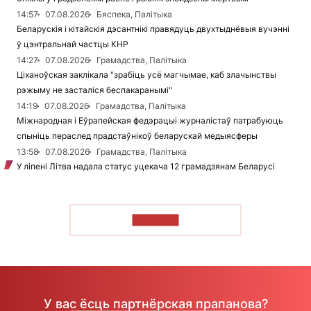
14:57
07.08.2026
Бяспека, Палітыка
Беларускія і кітайскія дэсантнікі правядуць двухтыднёвыя вучэнні
ў цэнтральнай частцы КНР
14:27
07.08.2026
Грамадства, Палітыка
Ціханоўская заклікала "зрабіць усё магчымае, каб злачынствы
рэжыму не засталіся беспакаранымі"
14:19
07.08.2026
Грамадства, Палітыка
Міжнародная і Еўрапейская федэрацыі журналістаў патрабуюць
спыніць пераслед прадстаўнікоў беларускай медыясферы
13:58
07.08.2026
Грамадства, Палітыка
У ліпені Літва надала статус уцекача 12 грамадзянам Беларусі
ЧЫТАЦЬ
У вас ёсць партнёрская прапанова?