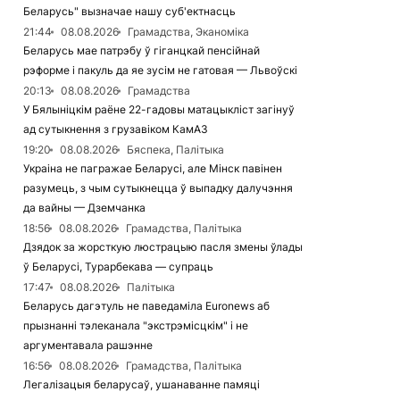
Беларусь" вызначае нашу суб'ектнасць
21:44
08.08.2026
Грамадства, Эканоміка
Беларусь мае патрэбу ў гіганцкай пенсійнай
рэформе і пакуль да яе зусім не гатовая — Львоўскі
20:13
08.08.2026
Грамадства
У Бялыніцкім раёне 22-гадовы матацыкліст загінуў
ад сутыкнення з грузавіком КамАЗ
19:20
08.08.2026
Бяспека, Палітыка
Украіна не пагражае Беларусі, але Мінск павінен
разумець, з чым сутыкнецца ў выпадку далучэння
да вайны — Дземчанка
18:56
08.08.2026
Грамадства, Палітыка
Дзядок за жорсткую люстрацыю пасля змены ўлады
ў Беларусі, Турарбекава — супраць
17:47
08.08.2026
Палітыка
Беларусь дагэтуль не паведаміла Euronews аб
прызнанні тэлеканала "экстрэмісцкім" і не
аргументавала рашэнне
16:56
08.08.2026
Грамадства, Палітыка
Легалізацыя беларусаў, ушанаванне памяці