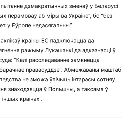
б пытанне дэмакратычных зменаў у Беларусі
х перамоваў аб міры ва Украіне”, бо “без
вет у Еўропе недасягальны”.
заклікаў краіны ЕС падключацца да
ягнення рэжыму Лукашэнкі да адказнасці ў
уда: “Калі расследаванне замкнецца
барачнае правасуддзе“. Абмежаваны маштаб
следства не зможа ўлічыць інтарэсы сотняў
ння знаходзяцца ў Польшчы, а таксама ў
і іншых краінах“.