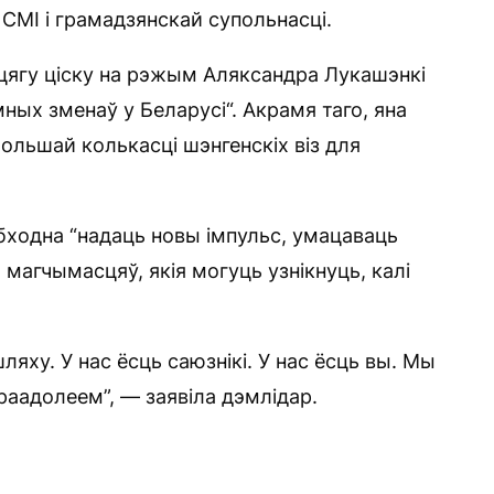
МІ і грамадзянскай супольнасці.
цягу ціску на рэжым Аляксандра Лукашэнкі
мных зменаў у Беларусі“. Акрамя таго, яна
ольшай колькасці шэнгенскіх віз для
бходна “надаць новы імпульс, умацаваць
магчымасцяў, якія могуць узнікнуць, калі
ляху. У нас ёсць саюзнікі. У нас ёсць вы. Мы
ераадолеем”, — заявіла дэмлідар.