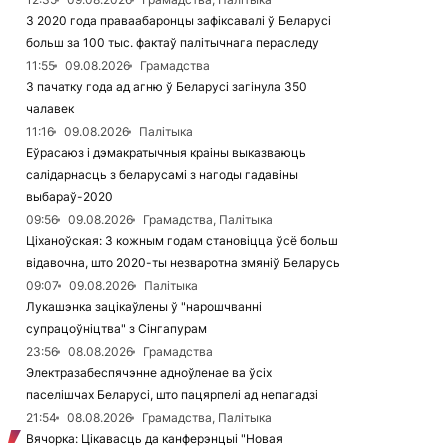
З 2020 года праваабаронцы зафіксавалі ў Беларусі
больш за 100 тыс. фактаў палітычнага пераследу
11:55
09.08.2026
Грамадства
З пачатку года ад агню ў Беларусі загінула 350
чалавек
11:16
09.08.2026
Палітыка
Еўрасаюз і дэмакратычныя краіны выказваюць
салідарнасць з беларусамі з нагоды гадавіны
выбараў-2020
09:56
09.08.2026
Грамадства, Палітыка
Ціханоўская: З кожным годам становіцца ўсё больш
відавочна, што 2020-ты незваротна змяніў Беларусь
09:07
09.08.2026
Палітыка
Лукашэнка зацікаўлены ў "нарошчванні
супрацоўніцтва" з Сінгапурам
23:56
08.08.2026
Грамадства
Электразабеспячэнне адноўленае ва ўсіх
паселішчах Беларусі, што пацярпелі ад непагадзі
21:54
08.08.2026
Грамадства, Палітыка
Вячорка: Цікавасць да канферэнцыі "Новая