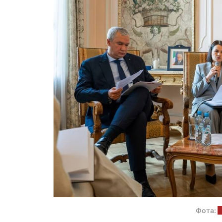
Фота:
п