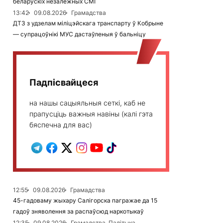
беларускіх незалежных СМІ
13:42
09.08.2026
Грамадства
ДТЗ з удзелам міліцэйскага транспарту ў Кобрыне
— супрацоўнікі МУС дастаўленыя ў бальніцу
Падпісвайцеся
на нашы сацыяльныя сеткі, каб не
прапусціць важныя навіны (калі гэта
бяспечна для вас)
12:55
09.08.2026
Грамадства
45-гадоваму жыхару Салігорска пагражае да 15
гадоў зняволення за распаўсюд наркотыкаў
12:35
09.08.2026
Грамадства, Палітыка