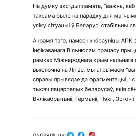
На думку экс-дыпламата, “важна, ка
таксама было на парадку дня магчымы
уліку сітуацыі ў Беларусі стабільны с
Акрамя таго, намеснік кіраўніцы АПК 
інфікаванага Вільнюсам працэсу прыц
рамках Міжнароднага крымінальнага с
выключна на Літве, мы атрымаем “вы
справы прывядзе да фрагментацыі, і 
тысяч пацярпелых беларусаў, якія сё
Вялікабрытаніі, Германіі, Чэхіі, Эстоніі 
ПАДЗЯЛІЦЦА: