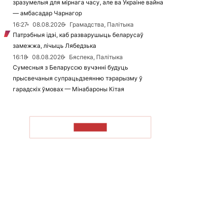
зразумелыя для мірнага часу, але ва Украіне вайна
— амбасадар Чарнагор
16:27
08.08.2026
Грамадства, Палітыка
Патрэбныя ідэі, каб разварушыць беларусаў
замежжа, лічыць Лябедзька
16:18
08.08.2026
Бяспека, Палітыка
Сумесныя з Беларуссю вучэнні будуць
прысвечаныя супрацьдзеянню тэрарызму ў
гарадскіх ўмовах — Мінабароны Кітая
ЧЫТАЦЬ