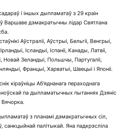
адараў і іншых дыпламатаў з 29 краін
іі ў Варшаве дэмакратычны лідар Святлана
жба.
ўнікі Аўстраліі, Аўстрыі, Бельгіі, Венгрыі,
Ірландыі, Ісландыі, Іспаніі, Канады, Латвіі,
, Новай Зеландыі, Польшчы, Партугаліі,
інляндыі, Францыі, Харватыі, Швецыі і Японіі.
снік кіраўніцы Аб’яднанага пераходнага
ханоўскай па дыпламатычных пытаннях Дзяніс
 Вячорка.
дыпламатаў з планамі дэмакратычных сіл,
ў, санкцыйнай палітыкай. Яна падкрэсліла