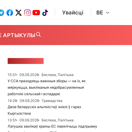
Увайсці
BE
Е АРТЫКУЛЫ
СТУЖКА НАВІН
15:31
09.08.2026
Бяспека, Палітыка
У ССА праходзяць ваенныя зборы — на іх, як
мяркуецца, выкліканыя нядобрасумленныя
работнікі сельскай гаспадаркі
14:26
09.08.2026
Грамадства
Двое беларускіх альпіністаў зніклі ў гарах
Кыргызстана
13:51
09.08.2026
Бяспека, Палітыка
Латушка заклікаў краіны ЕС павялічыць падтрымку