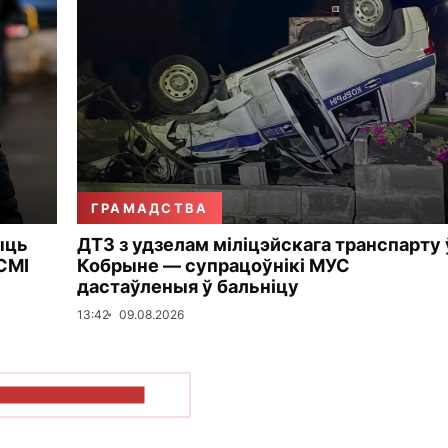
ГРАМАДСТВА
ыць
ДТЗ з удзелам міліцэйскага транспарту 
СМІ
Кобрыне — супрацоўнікі МУС
дастаўленыя ў бальніцу
13:42
09.08.2026
ПАКАЗАЦЬ БОЛЬШ