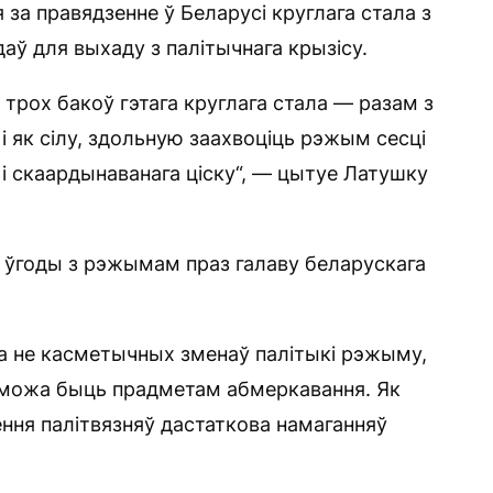
за правядзенне ў Беларусі круглага стала з
даў для выхаду з палітычнага крызісу.
 трох бакоў гэтага круглага стала — разам з
і як сілу, здольную заахвоціць рэжым сесці
 і скаардынаванага ціску“, — цытуе Латушку
 ўгоды з рэжымам праз галаву беларускага
а не касметычных зменаў палітыкі рэжыму,
 можа быць прадметам абмеркавання. Як
ення палітвязняў дастаткова намаганняў