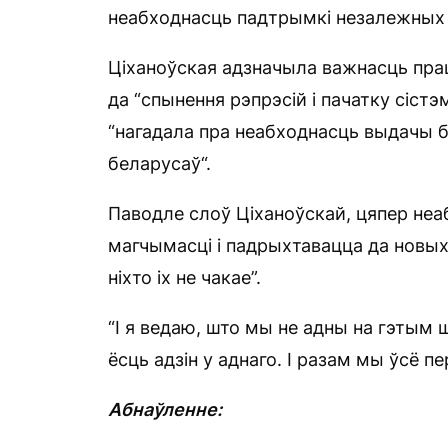
неабходнасць падтрымкі незалежных С
Ціханоўская адзначыла важнасць пра
да “спынення рэпрэсій і пачатку сістэ
“нагадала пра неабходнасць выдачы б
беларусаў“.
Паводле слоў Ціханоўскай, цяпер неа
магчымасці і падрыхтавацца да новых 
ніхто іх не чакае”.
“І я ведаю, што мы не адны на гэтым ш
ёсць адзін у аднаго. І разам мы ўсё п
Абнаўленне: