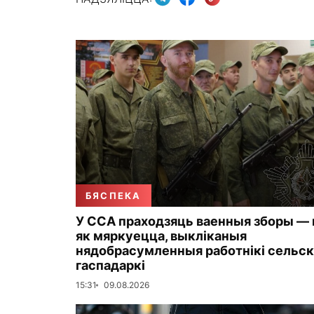
БЯСПЕКА
У ССА праходзяць ваенныя зборы — н
як мяркуецца, выкліканыя
нядобрасумленныя работнікі сельс
гаспадаркі
15:31
09.08.2026