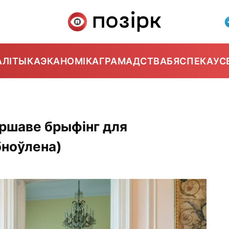
АЛІТЫКА
ЭКАНОМІКА
ГРАМАДСТВА
БЯСПЕКА
УС
аршаве брыфінг для
бноўлена)