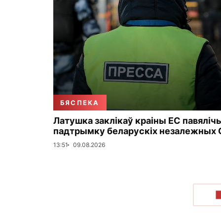
БЯСПЕКА
Латушка заклікаў краіны ЕС павяліч
падтрымку беларускіх незалежных 
13:51
09.08.2026