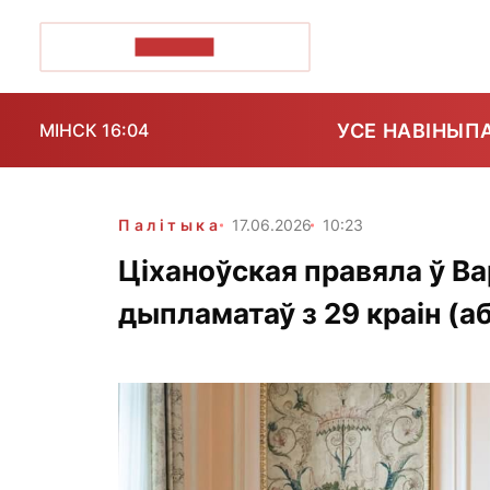
ПОЗІРК+
УСЕ НАВІНЫ
П
МІНСК 16:04
Палітыка
17.06.2026
10:23
Ціханоўская правяла ў В
дыпламатаў з 29 краін (а