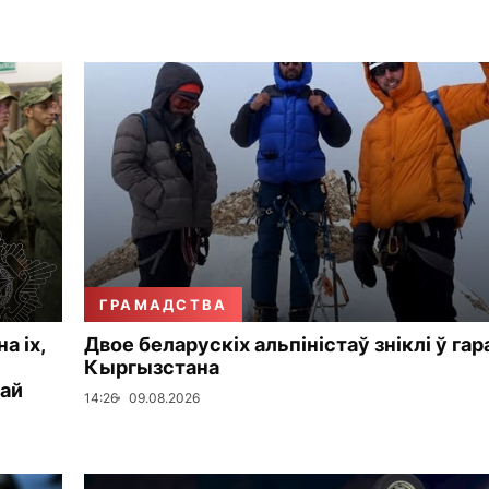
ГРАМАДСТВА
а іх,
Двое беларускіх альпіністаў зніклі ў гар
Кыргызстана
кай
14:26
09.08.2026