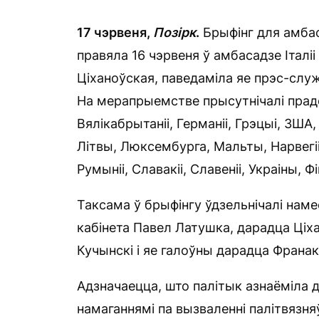
17 чэрвеня,
П
о
зірк
.
Брыфінг для амбас
правяла 16 чэрвеня ў амбасадзе Італ
Ціханоўская, паведаміла яе прэс-слу
На мерапрыемстве прысутнічалі прадста
Вялікабрытаніі, Германіі, Грэцыі, ЗША, 
Літвы, Люксембурга, Мальты, Нарвегіі
Румыніі, Славакіі, Славеніі, Украіны, Ф
Таксама ў брыфінгу ўдзельнічалі наме
кабінета Павел Латушка, дарадца Ці
Кучынскі і яе галоўны дарадца Франак
Адзначаецца, што палітык азнаёміла 
намаганнямі па вызваленні палітвязня