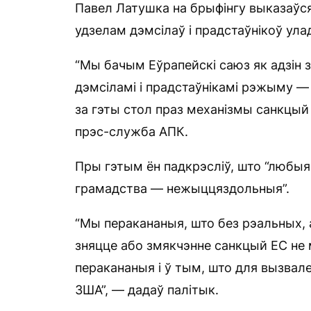
Павел Латушка на брыфінгу выказаўся 
удзелам дэмсілаў і прадстаўнікоў ула
“Мы бачым Еўрапейскі саюз як адзін з
дэмсіламі і прадстаўнікамі рэжыму — 
за гэты стол праз механізмы санкцый
прэс-служба АПК.
Пры гэтым ён падкрэсліў, што “любыя
грамадства — нежыццяздольныя”.
“Мы перакананыя, што без рэальных, 
зняцце або змякчэнне санкцый ЕС не
перакананыя і ў тым, што для вызвал
ЗША”, — дадаў палітык.