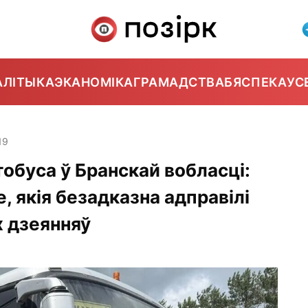
АЛІТЫКА
ЭКАНОМІКА
ГРАМАДСТВА
БЯСПЕКА
УС
19
тобуса ў Бранскай вобласці:
, якія безадказна адправілі
х дзеянняў