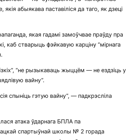
якія абыякава паставіліся да таго, як дзеці
рапаганда, якая гадамі замоўчвае праўду пра
і, каб стварыць фэйкавую карціну “мірнага
.
лізкіх“, “не рызыкаваць жыццём — не ездзіць у
вядлівую вайну”.
сія спыніць гэтую вайну”, — падкрэсліла
ылася атака ўдарнага БПЛА па
нацкай спартыўнай школы № 2 горада