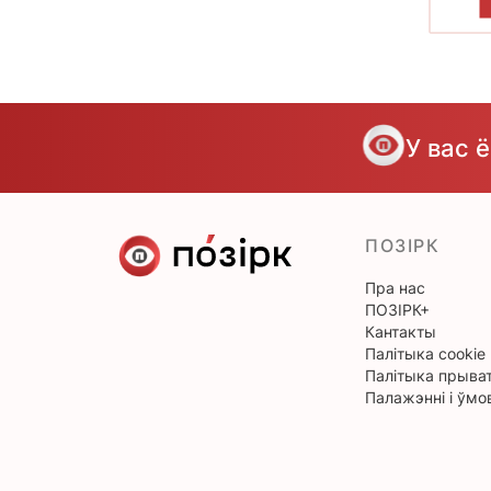
У вас 
ПОЗІРК
Пра нас
ПОЗІРК+
Кантакты
Палітыка cookie
Палітыка прыват
Палажэнні і ўмо