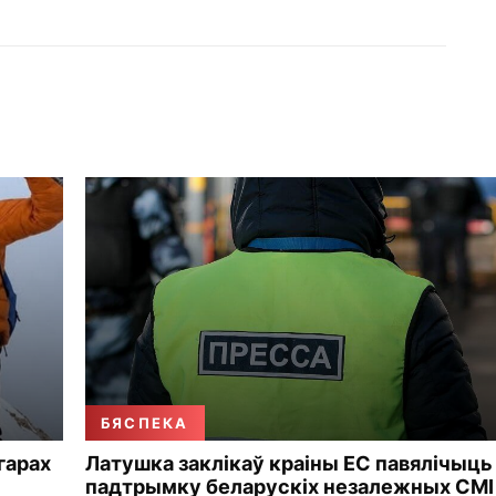
БЯСПЕКА
 гарах
Латушка заклікаў краіны ЕС павялічыць
падтрымку беларускіх незалежных СМІ