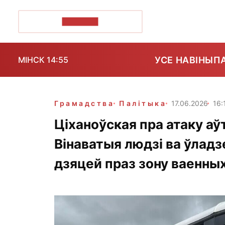
ПОЗІРК+
УСЕ НАВІНЫ
П
МІНСК 14:55
Грамадства
Палітыка
17.06.2026
16:
Ціханоўская пра атаку аў
Вінаватыя людзі ва ўладзе
дзяцей праз зону ваенны