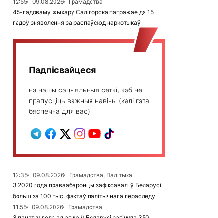
12:55
09.08.2026
Грамадства
45-гадоваму жыхару Салігорска пагражае да 15
гадоў зняволення за распаўсюд наркотыкаў
Падпісвайцеся
на нашы сацыяльныя сеткі, каб не
прапусціць важныя навіны (калі гэта
бяспечна для вас)
12:35
09.08.2026
Грамадства, Палітыка
З 2020 года праваабаронцы зафіксавалі ў Беларусі
больш за 100 тыс. фактаў палітычнага пераследу
11:55
09.08.2026
Грамадства
З пачатку года ад агню ў Беларусі загінула 350