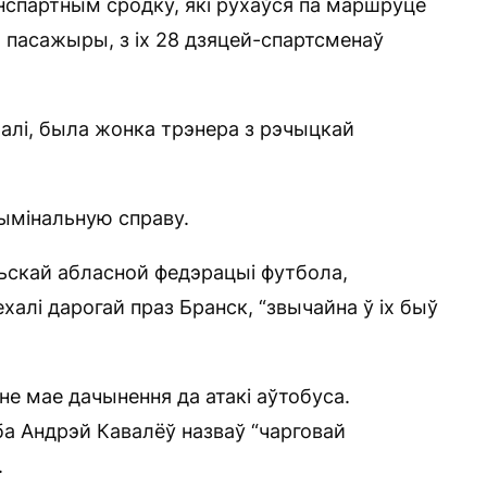
нспартным сродку, які рухаўся па маршруце
 пасажыры, з іх 28 дзяцей-спартсменаў
алі, была жонка трэнера з рэчыцкай
ымінальную справу.
льскай абласной федэрацыі футбола,
халі дарогай праз Бранск, “звычайна ў іх быў
 не мае дачынення да атакі аўтобуса.
ба Андрэй Кавалёў назваў “чарговай
.