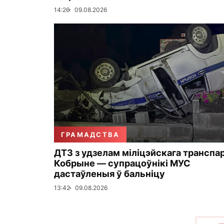
14:26
09.08.2026
ГРАМАДСТВА
ДТЗ з удзелам міліцэйскага транспа
Кобрыне — супрацоўнікі МУС
дастаўленыя ў бальніцу
13:42
09.08.2026