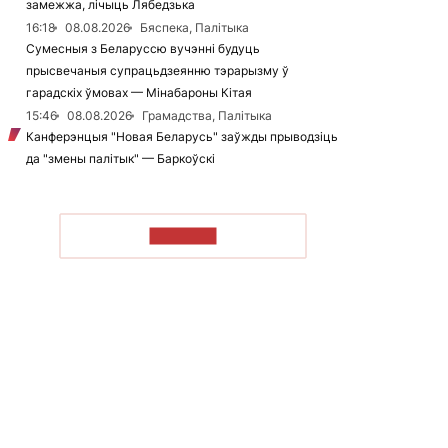
замежжа, лічыць Лябедзька
16:18
08.08.2026
Бяспека, Палітыка
Сумесныя з Беларуссю вучэнні будуць
прысвечаныя супрацьдзеянню тэрарызму ў
гарадскіх ўмовах — Мінабароны Кітая
15:46
08.08.2026
Грамадства, Палітыка
Канферэнцыя "Новая Беларусь" заўжды прыводзіць
да "змены палітык" — Баркоўскі
ЧЫТАЦЬ