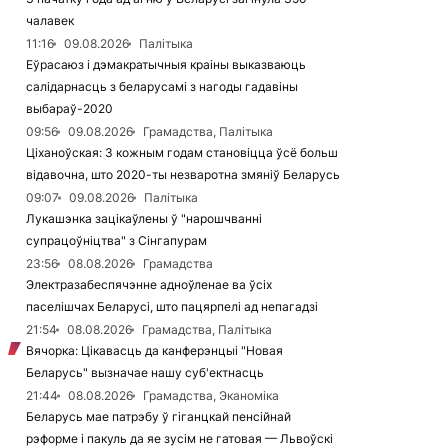
чалавек
11:16
09.08.2026
Палітыка
Еўрасаюз і дэмакратычныя краіны выказваюць
салідарнасць з беларусамі з нагоды гадавіны
выбараў-2020
09:56
09.08.2026
Грамадства, Палітыка
Ціханоўская: З кожным годам становіцца ўсё больш
відавочна, што 2020-ты незваротна змяніў Беларусь
09:07
09.08.2026
Палітыка
Лукашэнка зацікаўлены ў "нарошчванні
супрацоўніцтва" з Сінгапурам
23:56
08.08.2026
Грамадства
Электразабеспячэнне адноўленае ва ўсіх
паселішчах Беларусі, што пацярпелі ад непагадзі
21:54
08.08.2026
Грамадства, Палітыка
Вячорка: Цікавасць да канферэнцыі "Новая
Беларусь" вызначае нашу суб'ектнасць
21:44
08.08.2026
Грамадства, Эканоміка
Беларусь мае патрэбу ў гіганцкай пенсійнай
рэформе і пакуль да яе зусім не гатовая — Львоўскі