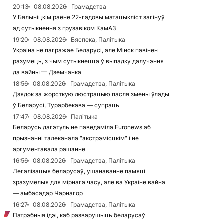
20:13
08.08.2026
Грамадства
У Бялыніцкім раёне 22-гадовы матацыкліст загінуў
ад сутыкнення з грузавіком КамАЗ
19:20
08.08.2026
Бяспека, Палітыка
Украіна не пагражае Беларусі, але Мінск павінен
разумець, з чым сутыкнецца ў выпадку далучэння
да вайны — Дземчанка
18:56
08.08.2026
Грамадства, Палітыка
Дзядок за жорсткую люстрацыю пасля змены ўлады
ў Беларусі, Турарбекава — супраць
17:47
08.08.2026
Палітыка
Беларусь дагэтуль не паведаміла Euronews аб
прызнанні тэлеканала "экстрэмісцкім" і не
аргументавала рашэнне
16:56
08.08.2026
Грамадства, Палітыка
Легалізацыя беларусаў, ушанаванне памяці
зразумелыя для мірнага часу, але ва Украіне вайна
— амбасадар Чарнагор
16:27
08.08.2026
Грамадства, Палітыка
Патрэбныя ідэі, каб разварушыць беларусаў