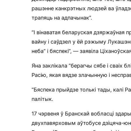
рашэнне канкрэтных людзей ва ўладзе, 
трапяць на адпачынак”.
“І вінаватая беларуская дзяржаўная п
вайну і саўдзел у ёй рэжыму Лукашэнк
неба” і бяспекі”, — заявіла Ціханоўская
Яна заклікала “берагчы сябе і сваіх б
Расію, якая вядзе злачынную і неспра
“Бяспека прыйдзе толькі тады, калі Ра
палітык.
17 чэрвеня ў Бранскай вобласці здар
двухпавярховым аўтобусе дзіцяча-ю