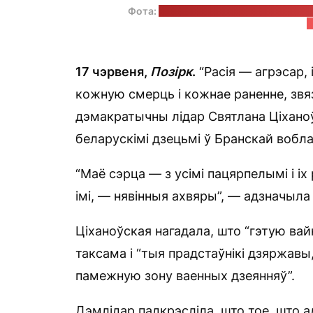
Фота:
тэлеграм-канал выконваючага 
К
17 чэрвеня,
Позірк
.
“Расія — агрэсар, 
кожную смерць і кожнае раненне, звя
дэмакратычны лідар Святлана Ціхано
беларускімі дзецьмі ў Бранскай вобла
“Маё сэрца — з усімі пацярпелымі і іх 
імі, — нявінныя ахвяры”, — адзначыла
Ціханоўская нагадала, што “гэтую вайн
таксама і “тыя прадстаўнікі дзяржавы,
памежную зону ваенных дзеянняў”.
Дэмлідар падкрэсліла, што тое, што а