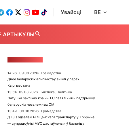
Увайсці
BE
Е АРТЫКУЛЫ
СТУЖКА НАВІН
14:26
09.08.2026
Грамадства
Двое беларускіх альпіністаў зніклі ў гарах
Кыргызстана
13:51
09.08.2026
Бяспека, Палітыка
Латушка заклікаў краіны ЕС павялічыць падтрымку
беларускіх незалежных СМІ
13:42
09.08.2026
Грамадства
ДТЗ з удзелам міліцэйскага транспарту ў Кобрыне
— супрацоўнікі МУС дастаўленыя ў бальніцу