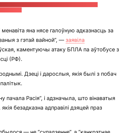
абавязкі губернатара Бранскай вобласці Ягора
авальчука
і менавіта яна нясе галоўную адказнасць за
заныя з гэтай вайной“, —
заявіла
ўская, каментуючы атаку БПЛА па аўтобусе з
сці (РФ).
роднымі. Дзеці і дарослыя, якія былі з побач
 палітык.
у пачала Расія”, і адзначыла, што вінаватыя
 якія безадказна адправілі дзяцей праз
дбылося — не “супадзенне”, а “канкрэтнае