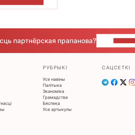
ПАКАЗАЦЬ БОЛЬШ
ёсць партнёрская прапанова?
НАПІШЫ
РУБРЫКІ
САЦСЕТКІ
Усе навіны
Палітыка
Эканоміка
Грамадства
насці
Бяспека
вы
Усе артыкулы