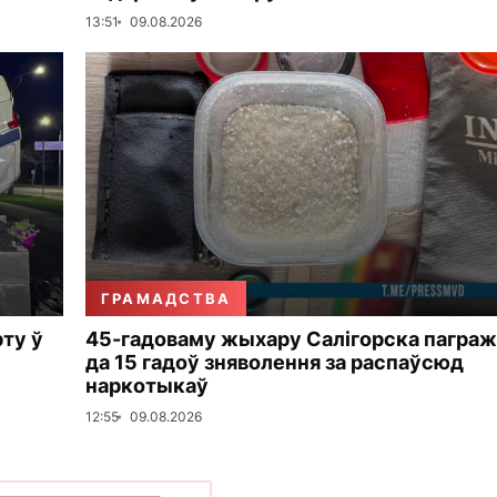
13:51
09.08.2026
ГРАМАДСТВА
рту ў
45-гадоваму жыхару Салігорска пагра
да 15 гадоў зняволення за распаўсюд
наркотыкаў
12:55
09.08.2026