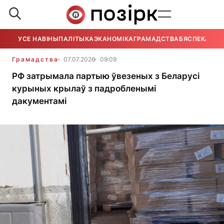
УСЕ НАВІНЫ
ПАЛІТЫКА
ЭКАНОМІКА
ГРАМАДСТВА
БЯСПЕКА
УСЕ
Грамадства
07.07.2026
09:09
РФ затрымала партыю ўвезеных з Беларусі
курыных крылаў з падробленымі
дакументамі