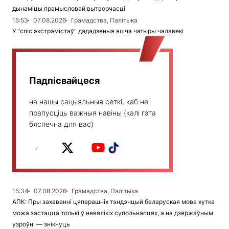
дынаміцы прамысловай вытворчасці
15:53
07.08.2026
Грамадства, Палітыка
У "спіс экстрэмістаў" дададзеныя яшчэ чатыры чалавекі
Падпісвайцеся
на нашы сацыяльныя сеткі, каб не
прапусціць важныя навіны (калі гэта
бяспечна для вас)
15:34
07.08.2026
Грамадства, Палітыка
АПК: Пры захаванні цяперашніх тэндэнцый беларуская мова хутка
можа застацца толькі ў невялікіх супольнасцях, а на дзяржаўным
узроўні — знікнуць