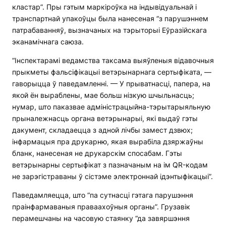
кластар”. Пры гэтым маркіроўка на індывідуальнай і
транспартнай упакоўцы была нанесеная “з парушэннем
патрабаванняў, вызначаных на тэрыторыі Еўразійскага
эканамічнага саюза.
“Інспектарамі ведамства таксама выяўленыя відавочныя
прыкметы фальсіфікацыі ветэрынарнага сертыфіката, —
гаворыцца ў паведамленні. — У прыватнасці, папера, на
якой ён выраблены, мае больш нізкую шчыльнасць;
нумар, што паказвае адміністрацыйна-тэрытарыяльную
прыналежнасць органа ветэрынарыі, які выдаў гэты
дакумент, складаецца з адной лічбы замест дзвюх;
інфармацыя пра друкарню, якая вырабіла дзяржаўны
бланк, нанесеная не друкарскім спосабам. Гэты
ветэрынарны сертыфікат з пазначаным на ім QR-кодам
не зарэгістраваны ў сістэме электроннай ідэнтыфікацыі”.
Паведамляецца, што “па сутнасці гэтага парушэння
праінфармаваныя праваахоўныя органы”. Грузавік
перамешчаны на часовую стаянку “да завяршэння