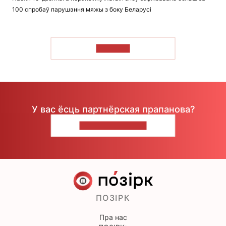
100 спробаў парушэння мяжы з боку Беларусі
ЧЫТАЦЬ
У вас ёсць партнёрская прапанова?
НАПІШЫЦЕ НАМ
ПОЗІРК
Пра нас