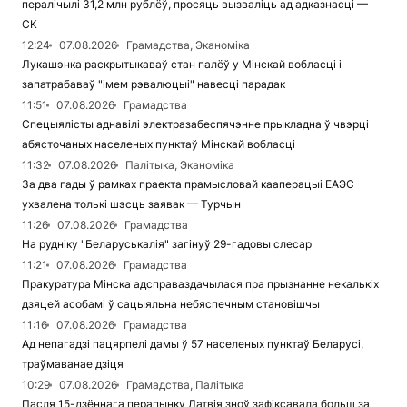
пералічылі 31,2 млн рублёў, просяць вызваліць ад адказнасці —
СК
12:24
07.08.2026
Грамадства, Эканоміка
Лукашэнка раскрытыкаваў стан палёў у Мінскай вобласці і
запатрабаваў "імем рэвалюцыі" навесці парадак
11:51
07.08.2026
Грамадства
Спецыялісты аднавілі электразабеспячэнне прыкладна ў чвэрці
абясточаных населеных пунктаў Мінскай вобласці
11:32
07.08.2026
Палітыка, Эканоміка
За два гады ў рамках праекта прамысловай кааперацыі ЕАЭС
ухвалена толькі шэсць заявак — Турчын
11:26
07.08.2026
Грамадства
На рудніку "Беларуськалія" загінуў 29-гадовы слесар
11:21
07.08.2026
Грамадства
Пракуратура Мінска адсправаздачылася пра прызнанне некалькіх
дзяцей асобамі ў сацыяльна небяспечным становішчы
11:16
07.08.2026
Грамадства
Ад непагадзі пацярпелі дамы ў 57 населеных пунктаў Беларусі,
траўмаванае дзіця
10:29
07.08.2026
Грамадства, Палітыка
Пасля 15-дзённага перапынку Латвія зноў зафіксавала больш за