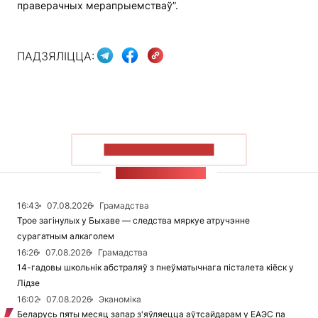
праверачных мерапрыемстваў”.
ПАДЗЯЛІЦЦА:
ПАКАЗАЦЬ БОЛЬШ
СТУЖКА НАВІН
16:43
07.08.2026
Грамадства
Трое загінулых у Быхаве — следства мяркуе атручэнне
сурагатным алкаголем
16:26
07.08.2026
Грамадства
14-гадовы школьнік абстраляў з пнеўматычнага пісталета кіёск у
Лідзе
16:02
07.08.2026
Эканоміка
Беларусь пяты месяц запар з'яўляецца аўтсайдарам у ЕАЭС па