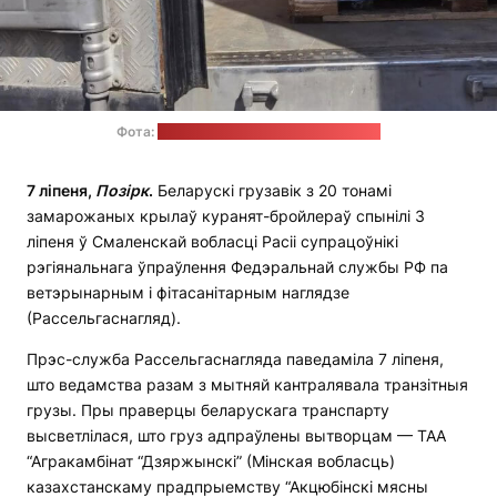
Фота:
прэс-служба Рассельгаснагляду
7 ліпеня,
Позірк
.
Беларускі грузавік з 20 тонамі
замарожаных крылаў куранят-бройлераў спынілі 3
ліпеня ў Смаленскай вобласці Расіі супрацоўнікі
рэгіянальнага ўпраўлення Федэральнай службы РФ па
ветэрынарным і фітасанітарным наглядзе
(Рассельгаснагляд).
Прэс-служба Рассельгаснагляда паведаміла 7 ліпеня,
што ведамства разам з мытняй кантралявала транзітныя
грузы. Пры праверцы беларускага транспарту
высветлілася, што груз адпраўлены вытворцам — ТАА
“Агракамбінат “Дзяржынскі” (Мінская вобласць)
казахстанскаму прадпрыемству “Акцюбінскі мясны