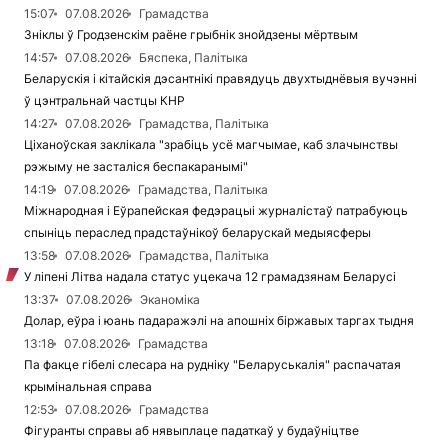
15:07
07.08.2026
Грамадства
Зніклы ў Гродзенскім раёне грыбнік знойдзены мёртвым
14:57
07.08.2026
Бяспека, Палітыка
Беларускія і кітайскія дэсантнікі правядуць двухтыднёвыя вучэнні
ў цэнтральнай частцы КНР
14:27
07.08.2026
Грамадства, Палітыка
Ціханоўская заклікала "зрабіць усё магчымае, каб злачынствы
рэжыму не засталіся беспакаранымі"
14:19
07.08.2026
Грамадства, Палітыка
Міжнародная і Еўрапейская федэрацыі журналістаў патрабуюць
спыніць пераслед прадстаўнікоў беларускай медыясферы
13:58
07.08.2026
Грамадства, Палітыка
У ліпені Літва надала статус уцекача 12 грамадзянам Беларусі
13:37
07.08.2026
Эканоміка
Долар, еўра і юань падаражэлі на апошніх біржавых таргах тыдня
13:18
07.08.2026
Грамадства
Па факце гібелі слесара на рудніку "Беларуськалія" распачатая
крымінальная справа
12:53
07.08.2026
Грамадства
Фігуранты справы аб нявыплаце падаткаў у будаўніцтве