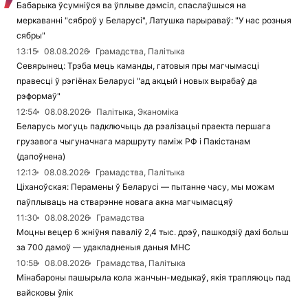
Бабарыка ўсумніўся ва ўплыве дэмсіл, спаслаўшыся на
меркаванні "сяброў у Беларусі", Латушка парыраваў: "У нас розныя
сябры"
13:15
08.08.2026
Грамадства, Палітыка
Севярынец: Трэба мець каманды, гатовыя пры магчымасці
правесці ў рэгіёнах Беларусі "ад акцый і новых вырабаў да
рэформаў"
12:54
08.08.2026
Палітыка, Эканоміка
Беларусь могуць падключыць да рэалізацыі праекта першага
грузавога чыгуначнага маршруту паміж РФ і Пакістанам
(дапоўнена)
12:13
08.08.2026
Грамадства, Палітыка
Ціханоўская: Перамены ў Беларусі — пытанне часу, мы можам
паўплываць на стварэнне новага акна магчымасцяў
11:30
08.08.2026
Грамадства
Моцны вецер 6 жніўня паваліў 2,4 тыс. дрэў, пашкодзіў дахі больш
за 700 дамоў — удакладненыя даныя МНС
10:58
08.08.2026
Грамадства, Палітыка
Мінабароны пашырыла кола жанчын-медыкаў, якія трапляюць пад
вайсковы ўлік