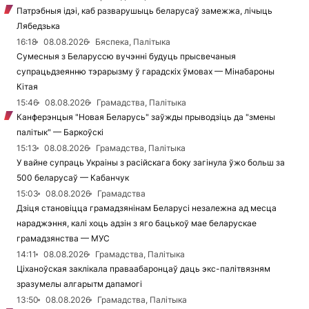
Патрэбныя ідэі, каб разварушыць беларусаў замежжа, лічыць
Лябедзька
16:18
08.08.2026
Бяспека, Палітыка
Сумесныя з Беларуссю вучэнні будуць прысвечаныя
супрацьдзеянню тэрарызму ў гарадскіх ўмовах — Мінабароны
Кітая
15:46
08.08.2026
Грамадства, Палітыка
Канферэнцыя "Новая Беларусь" заўжды прыводзіць да "змены
палітык" — Баркоўскі
15:13
08.08.2026
Грамадства, Палітыка
У вайне супраць Украіны з расійскага боку загінула ўжо больш за
500 беларусаў — Кабанчук
15:03
08.08.2026
Грамадства
Дзіця становіцца грамадзянінам Беларусі незалежна ад месца
нараджэння, калі хоць адзін з яго бацькоў мае беларускае
грамадзянства — МУС
14:11
08.08.2026
Грамадства, Палітыка
Ціханоўская заклікала праваабаронцаў даць экс-палітвязням
зразумелы алгарытм дапамогі
13:50
08.08.2026
Грамадства, Палітыка