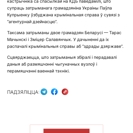
кастрычніка са спасылкай на КДБ паведамілі, што
супраць затрыманага грамадзяніна Украіны Паўла
Купрыенку ўзбуджана крымінальная справа ў сувязі з
“агентурнай дзейнасцю”.
Таксама затрыманы двое грамадзян Беларусі — Тарас
Мачынскі і Зміцер Салавянчык. У дачыненні да іх
распачалі крымінальныя справы аб “здрады дзяржаве”.
Сцвярджаецца, што затрыманыя збіралі і перадавалі
даныя аб размяшчэнні чыгуначных вузлоў і
перамяшчэнні ваеннай тэхнікі.
ПАДЗЯЛІЦЦА:
ПАКАЗАЦЬ БОЛЬШ