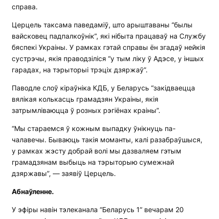
справа.
Церцель таксама паведаміў, што арыштаваны “былы
вайсковец падпалкоўнік”, які нібыта працаваў на Службу
бяспекі Украіны. У рамках гэтай справы ён згадаў нейкія
сустрэчы, якія праводзіліся “у тым ліку ў Адэсе, у іншых
гарадах, на тэрыторыі трэціх дзяржаў”.
Паводле слоў кіраўніка КДБ, у Беларусь “закідваецца
вялікая колькасць грамадзян Украіны, якія
затрымліваюцца ў розных рэгіёнах краіны”.
“Мы стараемся ў кожным выпадку ўнікнуць па-
чалавечы. Бываюць такія моманты, калі разабраўшыся,
у рамках жэсту добрай волі мы дазваляем гэтым
грамадзянам выбыць на тэрыторыю сумежнай
дзяржавы”, — заявіў Церцель.
Абнаўленне.
У эфіры навін тэлеканала “Беларусь 1” вечарам 20