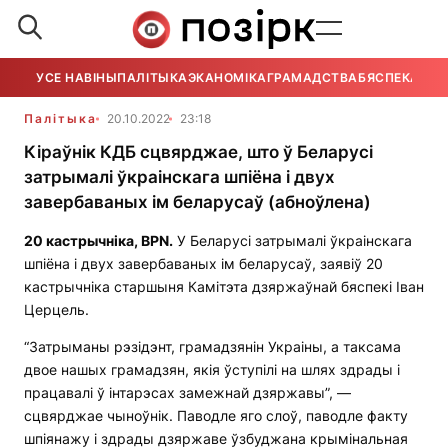
УСЕ НАВІНЫ
ПАЛІТЫКА
ЭКАНОМІКА
ГРАМАДСТВА
БЯСПЕКА
УСЕ
Палітыка
20.10.2022
23:18
Кіраўнік КДБ сцвярджае, што ў Беларусі
затрымалі ўкраінскага шпіёна і двух
завербаваных ім беларусаў (абноўлена)
20 кастрычніка,
BPN
.
У Беларусі затрымалі ўкраінскага
шпіёна і двух завербаваных ім беларусаў, заявіў 20
кастрычніка старшыня Камітэта дзяржаўнай бяспекі Іван
Церцель.
“Затрыманы рэзідэнт, грамадзянін Украіны, а таксама
двое нашых грамадзян, якія ўступілі на шлях здрады і
працавалі ў інтарэсах замежнай дзяржавы”, —
сцвярджае чыноўнік. Паводле яго слоў, паводле факту
шпіянажу і здрады дзяржаве ўзбуджана крымінальная