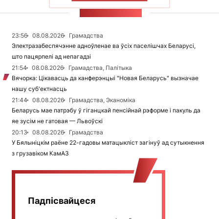
СТУЖКА НАВІН
23:56
08.08.2026
Грамадства
Электразабеспячэнне адноўленае ва ўсіх паселішчах Беларусі,
што пацярпелі ад непагадзі
21:54
08.08.2026
Грамадства, Палітыка
Вячорка: Цікавасць да канферэнцыі "Новая Беларусь" вызначае
нашу суб'ектнасць
21:44
08.08.2026
Грамадства, Эканоміка
Беларусь мае патрэбу ў гіганцкай пенсійнай рэформе і пакуль да
яе зусім не гатовая — Львоўскі
20:13
08.08.2026
Грамадства
У Бялыніцкім раёне 22-гадовы матацыкліст загінуў ад сутыкнення
з грузавіком КамАЗ
Падпісвайцеся