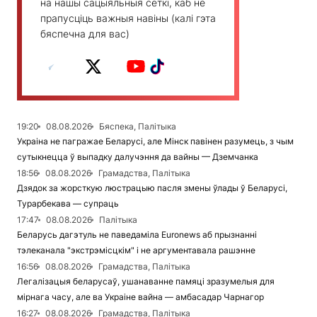
на нашы сацыяльныя сеткі, каб не
прапусціць важныя навіны (калі гэта
бяспечна для вас)
19:20
08.08.2026
Бяспека, Палітыка
Украіна не пагражае Беларусі, але Мінск павінен разумець, з чым
сутыкнецца ў выпадку далучэння да вайны — Дземчанка
18:56
08.08.2026
Грамадства, Палітыка
Дзядок за жорсткую люстрацыю пасля змены ўлады ў Беларусі,
Турарбекава — супраць
17:47
08.08.2026
Палітыка
Беларусь дагэтуль не паведаміла Euronews аб прызнанні
тэлеканала "экстрэмісцкім" і не аргументавала рашэнне
16:56
08.08.2026
Грамадства, Палітыка
Легалізацыя беларусаў, ушанаванне памяці зразумелыя для
мірнага часу, але ва Украіне вайна — амбасадар Чарнагор
16:27
08.08.2026
Грамадства, Палітыка