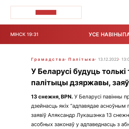
ПОЗІРК+
УСЕ НАВІНЫ
П
МІНСК 19:31
Грамадства
Палітыка
13.12.2022
13:
У Беларусі будуць толькі
палітыцы дзяржавы, зая
13 снежня,
BPN
.
У Беларусі павінны п
дзейнасць якіх “адпавядае асноўным 
заявіў Аляксандр Лукашэнка 13 снежн
асобных законаў у адпаведнасць з а