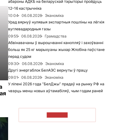
абароны АДКБ на беларускай тэрыторыі пройдуць
12–16 кастрычніка
10:04
06.08.2026
Эканоміка
Урад вярнуў нулявыя экспартныя пошліны на лёгкія
вуглевадародныя газы
09:55
06.08.2026
Грамадства
Абвінавачаны ў вырошчванні канопляў і захоўванні
больш як 25 кг марыхуаны жыхар Жлобіна паўстане
перад судом
09:30
06.08.2026
Эканоміка
Другі энергаблок БелАЭС вернуты ў працу
09:01
06.08.2026
Эканоміка
У ліпені 2026 года “БелДжы” прадаў на рынку РФ на
а
чвэрць менш новых аўтамабіляў, чым годам раней
ая
ЧЫТАЦЬ