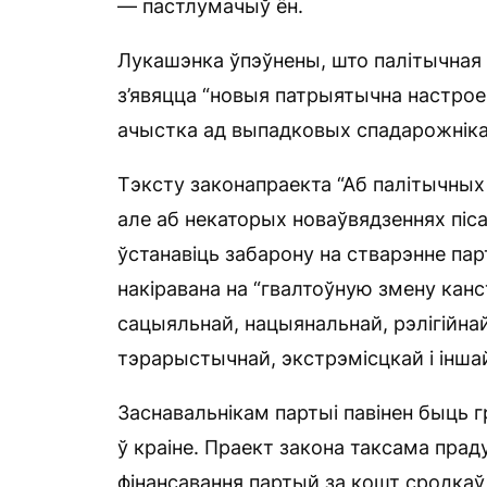
— пастлумачыў ён.
Лукашэнка ўпэўнены, што палітычная с
з’явяцца “новыя патрыятычна настрое
ачыстка ад выпадковых спадарожніка
Тэксту законапраекта “Аб палітычных
але аб некаторых новаўвядзеннях піс
ўстанавіць забарону на стварэнне пар
накіравана на “гвалтоўную змену кан
сацыяльнай, нацыянальнай, рэлігійна
тэрарыстычнай, экстрэмісцкай і інша
Заснавальнікам партыі павінен быць г
ў краіне. Праект закона таксама пр
фінансавання партый за кошт сродкаў