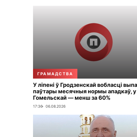
ГРАМАДСТВА
У ліпені ў Гродзенскай вобласці вып
паўтары месячныя нормы ападкаў, у
Гомельскай — менш за 60%
17:36
06.08.2026