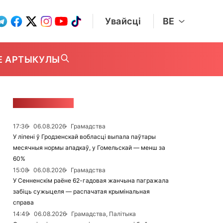
Увайсці
BE
Е АРТЫКУЛЫ
СТУЖКА НАВІН
17:36
06.08.2026
Грамадства
У ліпені ў Гродзенскай вобласці выпала паўтары
месячныя нормы ападкаў, у Гомельскай — менш за
60%
15:08
06.08.2026
Грамадства
У Сенненскім раёне 62-гадовая жанчына пагражала
забіць сужыцеля — распачатая крымінальная
справа
14:49
06.08.2026
Грамадства, Палітыка