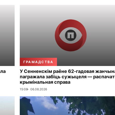
ГРАМАДСТВА
ала
У Сенненскім раёне 62-гадовая жанчын
пагражала забіць сужыцеля — распачат
крымінальная справа
15:08
06.08.2026