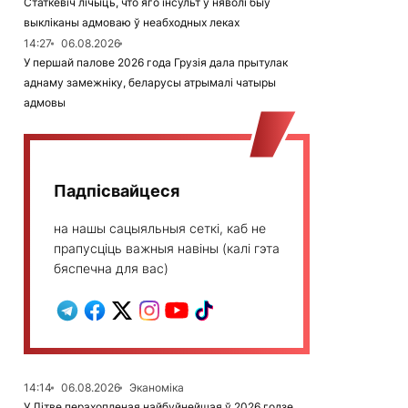
Статкевіч лічыць, что яго інсульт у няволі быў
выкліканы адмоваю ў неабходных леках
14:27
06.08.2026
У першай палове 2026 года Грузія дала прытулак
аднаму замежніку, беларусы атрымалі чатыры
адмовы
Падпісвайцеся
на нашы сацыяльныя сеткі, каб не
прапусціць важныя навіны (калі гэта
бяспечна для вас)
14:14
06.08.2026
Эканоміка
У Літве перахопленая найбуйнейшая ў 2026 годзе