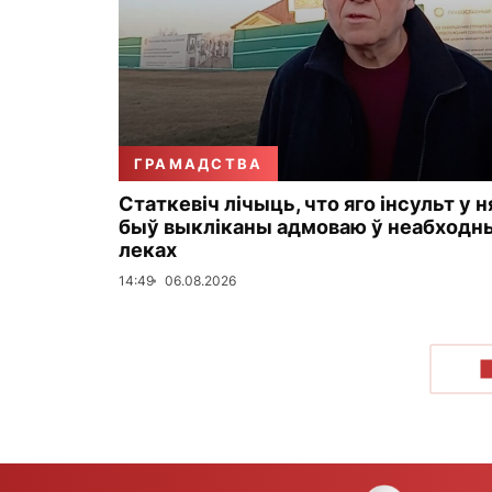
ГРАМАДСТВА
Статкевіч лічыць, что яго інсульт у н
быў выкліканы адмоваю ў неабходн
леках
14:49
06.08.2026