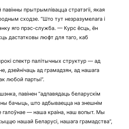
й павінны прытрымлівацца стратэгіі, якая
родным сходзе. “Што тут незразумелага і
нку яго прэс-служба. — Курс ёсць, ён
ць дастатковы люфт для таго, каб
ырокі спектр палітычных структур — ад
не, дзейнічаць ад грамадзян, ад нашага
ак любой партыі”.
шэнка, павінен “адпавядаць беларускім
вінны бачыць, што адбываецца на знешнім
е галоўнае — наша краіна, наш вопыт. Мы
жыццю нашай Беларусі, нашага грамадства”,