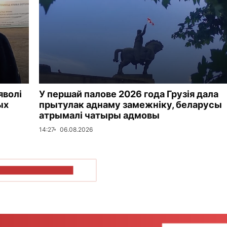
яволі
У першай палове 2026 года Грузія дала
ых
прытулак аднаму замежніку, беларусы
атрымалі чатыры адмовы
14:27
06.08.2026
ПАКАЗАЦЬ БОЛЬШ