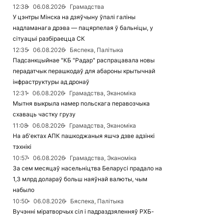
12:38
06.08.2026
Грамадства
У цэнтры Мінска на дзяўчыну ўпалі галіны
надламанага дрэва — пацярпелая ў бальніцы, у
сітуацыі разбіраецца СК
12:35
06.08.2026
Бяспека, Палітыка
Падсанкцыйнае "КБ "Радар" распрацавала новы
перадатчык перашкодаў для абароны крытычнай
інфраструктуры ад дронаў
12:31
06.08.2026
Грамадства, Эканоміка
Мытня выкрыла намер польскага перавозчыка
схаваць частку грузу
11:08
06.08.2026
Грамадства, Эканоміка
На аб'ектах АПК пашкоджаныя яшчэ дзве адзінкі
тэхнікі
10:57
06.08.2026
Грамадства, Эканоміка
За сем месяцаў насельніцтва Беларусі прадало на
1,3 млрд долараў больш наяўнай валюты, чым
набыло
10:50
06.08.2026
Бяспека, Палітыка
Вучэнні міратворчых сіл і падраздзяленняў РХБ-