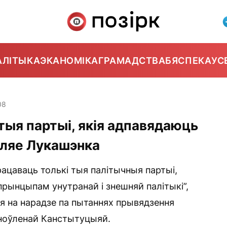
АЛІТЫКА
ЭКАНОМІКА
ГРАМАДСТВА
БЯСПЕКА
УС
08
 тыя партыі, якія адпавядаюць
ўляе Лукашэнка
рацаваць толькі тыя палітычныя партыі,
прынцыпам унутранай і знешняй палітыкі”,
я на нарадзе па пытаннях прывядзення
бноўленай Канстытуцыяй.