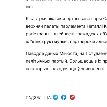
інш.
6 кастрычніка экспертны савет пры Са
верхняй палаты парламента Наталлі К
рэгістрацыі і дзейнасці грамадскіх аб
іх “канструктыўныя, партнёрскія аднос
Паводле даных Мінюста, на 1 студзеня
палітычных партый. Большасць з іх п
некаторых знаходзяцца ў зняволенні.
ПАДЗЯЛІЦЦА: