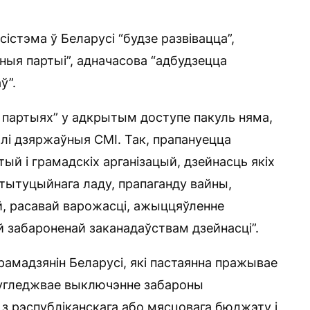
істэма ў Беларусі “будзе развівацца”,
ныя партыі”, адначасова “адбудзецца
ў”.
 партыях” у адкрытым доступе пакуль няма,
алі дзяржаўныя СМІ. Так, прапануецца
тый і грамадскіх арганізацый, дзейнасць якіх
стытуцыйнага ладу, прапаганду вайны,
й, расавай варожасці, ажыццяўленне
й забароненай заканадаўствам дзейнасці”.
рамадзянін Беларусі, які пастаянна пражывае
адугледжвае выключэнне забароны
 з рэспубліканскага або мясцовага бюджэту і