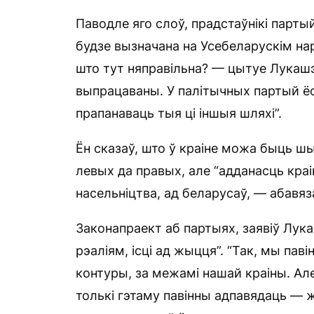
Паводле яго слоў, прадстаўнікі парты
будзе вызначана на Усебеларускім на
што тут няправільна? — цытуе Лукашэ
выпрацаваны. У палітычных партый ёс
прапанаваць тыя ці іншыя шляхі”.
Ён сказаў, што ў краіне можа быць ш
левых да правых, але “адданасць краі
насельніцтва, ад беларусаў, — абавяз
Законапраект аб партыях, заявіў Лука
рэаліям, ісці ад жыцця”. “Так, мы па
контуры, за межамі нашай краіны. Ал
толькі гэтаму павінны адпавядаць — 