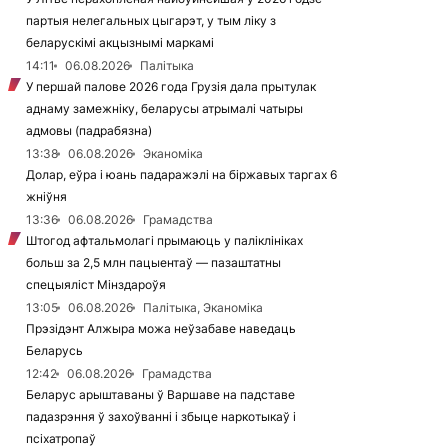
партыя нелегальных цыгарэт, у тым ліку з
беларускімі акцызнымі маркамі
14:11
06.08.2026
Палітыка
У першай палове 2026 года Грузія дала прытулак
аднаму замежніку, беларусы атрымалі чатыры
адмовы (падрабязна)
13:38
06.08.2026
Эканоміка
Долар, еўра і юань падаражэлі на біржавых таргах 6
жніўня
13:36
06.08.2026
Грамадства
Штогод афтальмолагі прымаюць у паліклініках
больш за 2,5 млн пацыентаў — пазаштатны
спецыяліст Мінздароўя
13:05
06.08.2026
Палітыка, Эканоміка
Прэзідэнт Алжыра можа неўзабаве наведаць
Беларусь
12:42
06.08.2026
Грамадства
Беларус арыштаваны ў Варшаве на падставе
падазрэння ў захоўванні і збыце наркотыкаў і
псіхатропаў