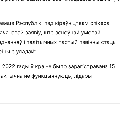
веце Рэспублікі пад кіраўніцтвам спікера
ачанавай заявіў, што асноўнай умовай
’яднанняў і палітычных партый павінны стаць
іны з уладай”.
 2022 гады ў краіне было зарэгістравана 15
рактычна не функцыянуюць, лідары