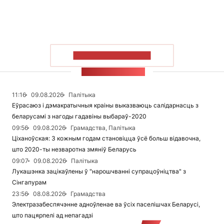
ПАКАЗАЦЬ БОЛЬШ
СТУЖКА НАВІН
11:16
09.08.2026
Палітыка
Еўрасаюз і дэмакратычныя краіны выказваюць салідарнасць з
беларусамі з нагоды гадавіны выбараў-2020
09:56
09.08.2026
Грамадства, Палітыка
Ціханоўская: З кожным годам становіцца ўсё больш відавочна,
што 2020-ты незваротна змяніў Беларусь
09:07
09.08.2026
Палітыка
Лукашэнка зацікаўлены ў "нарошчванні супрацоўніцтва" з
Сінгапурам
23:56
08.08.2026
Грамадства
Электразабеспячэнне адноўленае ва ўсіх паселішчах Беларусі,
што пацярпелі ад непагадзі