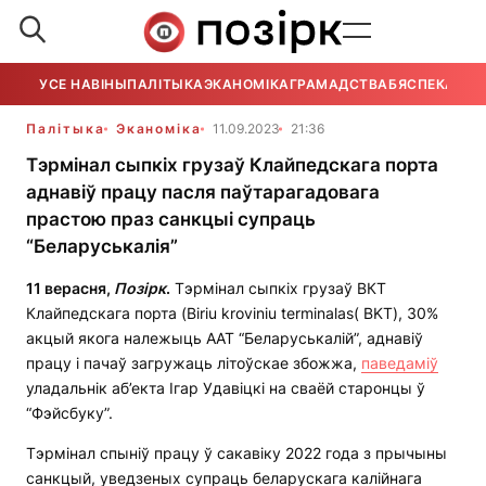
УСЕ НАВІНЫ
ПАЛІТЫКА
ЭКАНОМІКА
ГРАМАДСТВА
БЯСПЕКА
УСЕ
Палітыка
Эканоміка
11.09.2023
21:36
Тэрмінал сыпкіх грузаў Клайпедскага порта
аднавіў працу пасля паўтарагадовага
прастою праз санкцыі супраць
“Беларуськалія”
11 верасня,
Позірк
.
Тэрмінал сыпкіх грузаў ВКТ
Клайпедскага порта (Biriu kroviniu terminalas( BKT), 30%
акцый якога належыць ААТ “Беларуськалій”, аднавіў
працу і пачаў загружаць літоўскае збожжа,
паведаміў
уладальнік аб’екта Ігар Удавіцкі на сваёй старонцы ў
“Фэйсбуку”.
Тэрмінал спыніў працу ў сакавіку 2022 года з прычыны
санкцый, уведзеных супраць беларускага калійнага