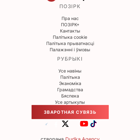
ПОЗІРК
Пра нас
ПОЗІРК+
Кантакты
Палітыка cookie
Палітыка прыватнасці
Палажэнні і ўмовы
РУБРЫКІ
Усе навіны
Палітыка
Эканоміка
Грамадства
Бяспека
Усе артыкулы
ЗВАРОТНАЯ СУВЯЗЬ
створана
Dudka.Agency