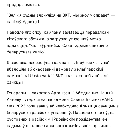
прадпрыемства.
“Вялікія судны вярнуліся на ВКТ. Мы зноў у справе”, —
напісаў Удавіцкі.
Паводле яго слоў, кампанія займаецца перавалкай
літоўскага збожжа, а загрузка угнаенняў можа
аднавіцца, “калі Еўрапейскі Савет здыме санкцыі з
беларускага калію”.
9 сакавіка дзяржаўная кампанія “Літоўскія чыгункі”
абвясціла аб скасаванні дамоваў з клайпедскімі
кампаніямі Uosto Vartai і BKT праз іх спробы абысці
санкцыі.
Генеральны сакратар Арганізацыі Аб’яднаных Нацый
Антоніу Гутэрыш на пасяджэнні Савета Бяспекі ААН 5
мая 2023 года заявіў аб неабходнасці зняцця санкцый з
беларускіх і расійскіх угнаенняў. Паводле яго слоў, на
сустрэчах з расійскім і ўкраінскім прэзідэнтамі ён
падымаў пытанне харчовага крызісу, які з прычыны