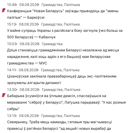
15:46
08.08.2026
Грамадства, Палітыка
Канферэнцыя "Новая Беларусь" заўжды прыводзіць да "змены
палітык" — Баркоўскі
15:13
08.08.2026
Грамадства, Палітыка
У вайне супраць Украіны з расійскага боку загінула ўжо больш за
500 беларусаў — Кабанчук
15:03
08.08.2026
Грамадства
Дзіця становіцца грамадзянінам Беларусі незалежна ад месца
нараджэння, калі хоць адзін з яго бацькоў мае беларускае
грамадзянства — МУС
14:11
08.08.2026
Грамадства, Палітыка
Ціханоўская заклікала праваабаронцаў даць экс-палітвязням
зразумелы алгарытм дапамогі
13:50
08.08.2026
Грамадства, Палітыка
Бабарыка ўсумніўся ва ўплыве дэмсіл, спаслаўшыся на
меркаванні "сяброў у Беларусі", Латушка парыраваў: "У нас розныя
сябры"
13:15
08.08.2026
Грамадства, Палітыка
Севярынец: Трэба мець каманды, гатовыя пры магчымасці
правесці ў рэгіёнах Беларусі "ад акцый і новых вырабаў да