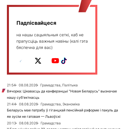
Падпісвайцеся
на нашы сацыяльныя сеткі, каб не
прапусціць важныя навіны (калі гэта
бяспечна для вас)
21:54
08.08.2026
Грамадства, Палітыка
Вячорка: Цікавасць да канферэнцыі "Новая Беларусь" вызначае
нашу суб'ектнасць
21:44
08.08.2026
Грамадства, Эканоміка
Беларусь мае патрэбу ў гіганцкай пенсійнай рэформе і пакуль да
яе зусім не гатовая — Львоўскі
20:13
08.08.2026
Грамадства