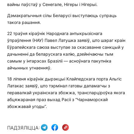
вайны паўстаў у Сенегале, Нігеры і Нігерыі.
Дэмакратычныя сілы Беларусі выступаюць супраць
такога рашэння.
22 траўня кіраўнік Народнага антыкрызіснага
ўпраўлення (НАУ) Павел Латушка заявіў, што шэраг краін
Еўрапейскага саюза выступае за скасаванне санкцый у
дачыненні да беларускага калію, дзейнічаючы тым
самым у інтарэсах Бразіліі — асноўнага пакупніка
айчынных угнаенняў.
18 ліпеня кіраўнік дырэкцыі Клайпедскага порта Альгіс
Латакас заявіў, што тэрмінал гатовы дапамагчы з
перавалкай украінскага збожжа, транспарціроўка якога
абцяжараная праз выхад Расіі з “Чарнаморскай
збожжавай угоды”.
ПАДЗЯЛІЦЦА: