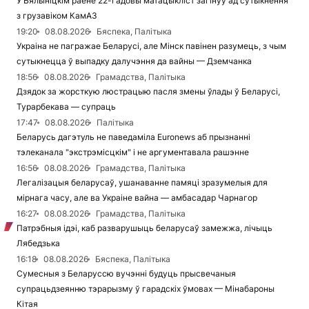
У Бялыніцкім раёне 22-гадовы матацыкліст загінуў ад сутыкнення
з грузавіком КамАЗ
19:20
08.08.2026
Бяспека, Палітыка
Украіна не пагражае Беларусі, але Мінск павінен разумець, з чым
сутыкнецца ў выпадку далучэння да вайны — Дземчанка
18:56
08.08.2026
Грамадства, Палітыка
Дзядок за жорсткую люстрацыю пасля змены ўлады ў Беларусі,
Турарбекава — супраць
17:47
08.08.2026
Палітыка
Беларусь дагэтуль не паведаміла Euronews аб прызнанні
тэлеканала "экстрэмісцкім" і не аргументавала рашэнне
16:56
08.08.2026
Грамадства, Палітыка
Легалізацыя беларусаў, ушанаванне памяці зразумелыя для
мірнага часу, але ва Украіне вайна — амбасадар Чарнагор
16:27
08.08.2026
Грамадства, Палітыка
Патрэбныя ідэі, каб разварушыць беларусаў замежжа, лічыць
Лябедзька
16:18
08.08.2026
Бяспека, Палітыка
Сумесныя з Беларуссю вучэнні будуць прысвечаныя
супрацьдзеянню тэрарызму ў гарадскіх ўмовах — Мінабароны
Кітая