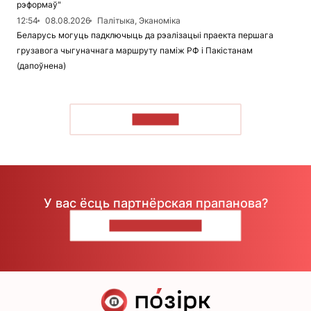
рэформаў"
12:54
08.08.2026
Палітыка, Эканоміка
Беларусь могуць падключыць да рэалізацыі праекта першага
грузавога чыгуначнага маршруту паміж РФ і Пакістанам
(дапоўнена)
ЧЫТАЦЬ
У вас ёсць партнёрская прапанова?
НАПІШЫЦЕ НАМ