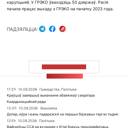
карупцыяй. У ГРЭКО ўваходзіць 50 дзяржаў. Расія
пачала працэс выхаду з ГРЭКО на пачатку 2023 года.
ПАДЗЯЛІЦЦА:
ПАКАЗАЦЬ БОЛЬШ
СТУЖКА НАВІН
17:27
10.08.2026
Грамадства, Палітыка
Краўцоў завяршыў выкананне абавязкаў сакратара
Каардынацыйнай рады
13:37
10.08.2026
Эканоміка
Долар, еўра і юань падаражэлі на першых біржавых таргах тыдня
12:51
10.08.2026
Палітыка
Вайскоўцы ССА на вучэннях у Кітаі будуць процідзейнічаць