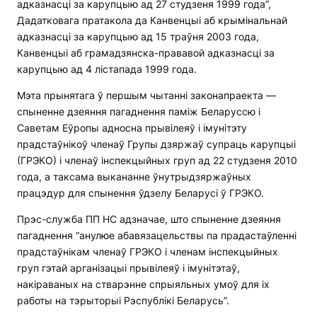
адказнасці за карупцыю ад 27 студзеня 1999 года”,
Дадатковага пратакола да Канвенцыі аб крымінальнай
адказнасці за карупцыю ад 15 траўня 2003 года,
Канвенцыі аб грамадзянска-прававой адказнасці за
карупцыю ад 4 лістапада 1999 года.
Мэта прынятага ў першым чытанні законапраекта —
спыненне дзеяння пагаднення паміж Беларуссю і
Саветам Еўропы адносна прывілеяў і імунітэту
прадстаўнікоў членаў Групы дзяржаў супраць карупцыі
(ГРЭКО) і членаў інспекцыйных груп ад 22 студзеня 2010
года, а таксама выкананне ўнутрыдзяржаўных
працэдур для спынення ўдзелу Беларусі ў ГРЭКО.
Прэс-служба ПП НС адзначае, што спыненне дзеяння
пагаднення “анулюе абавязацельствы па прадастаўленні
прадстаўнікам членаў ГРЭКО і членам інспекцыйных
груп гэтай арганізацыі прывілеяў і імунітэтаў,
накіраваных на стварэнне спрыяльных умоў для іх
работы на тэрыторыі Рэспублікі Беларусь”.