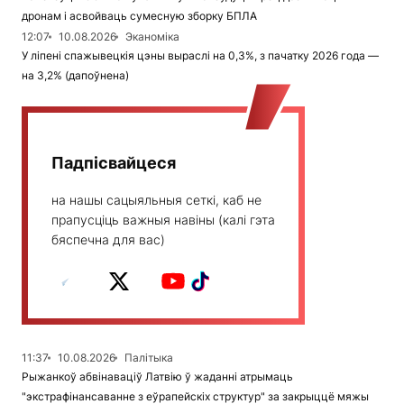
дронам і асвойваць сумесную зборку БПЛА
12:07
10.08.2026
Эканоміка
У ліпені спажывецкія цэны выраслі на 0,3%, з пачатку 2026 года —
на 3,2% (дапоўнена)
Падпісвайцеся
на нашы сацыяльныя сеткі, каб не
прапусціць важныя навіны (калі гэта
бяспечна для вас)
11:37
10.08.2026
Палітыка
Рыжанкоў абвінаваціў Латвію ў жаданні атрымаць
"экстрафінансаванне з еўрапейскіх структур" за закрыццё мяжы