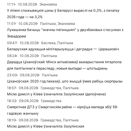
11:11
10.08.2026
Эканоміка
У ліпені спажывецкія цэны ў Беларусі выраслі на 0,3%, з пачатку
2026 года — на 3,2%
11:01
10.08.2026
Палітыка, Эканоміка
Лукашэнка бачыць "значны патэнцыял" у двухбаковых стасунках з
Эквадорам
09:47
10.08.2026
Бяспека, Палітыка
Беларуская адукацыя мілітарызуецца і дэградуе — Церашковіч
08:24
10.08.2026
Палітыка
Дарадца Ціханоўскай: Мінск актывізаваў выкарыстанне Інтэрпола
для палітычнага пераследу, новыя выпадкі — штотыдзень
23:00
09.08.2026
Палітыка
Ціханоўская: 2020 год паказаў, што жыццё ўмее рабіць сюрпрызы
18:57
09.08.2026
Грамадства, Палітыка
Місію дэмсіл у Кіеве ўзначаліла Зазулінская (дапоўнена)
18:32
09.08.2026
Грамадства
Смяротнае ДТЗ у Смаргонскім раёне — кіроўца мапеда збіў 59-
гадовую жанчыну
18:10
09.08.2026
Грамадства, Палітыка
Місію дэмсіл у Кіеве ўзначаліла Зазулінская