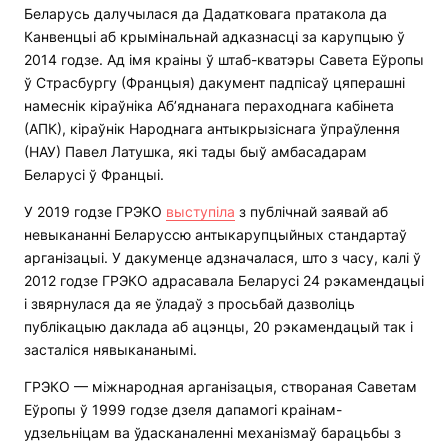
Беларусь далучылася да Дадатковага пратакола да
Канвенцыі аб крымінальнай адказнасці за карупцыю ў
2014 годзе. Ад імя краіны ў штаб-кватэры Савета Еўропы
ў Страсбургу (Францыя) дакумент падпісаў цяперашні
намеснік кіраўніка Аб’яднанага пераходнага кабінета
(АПК), кіраўнік Народнага антыкрызіснага ўпраўлення
(НАУ) Павел Латушка, які тады быў амбасадарам
Беларусі ў Францыі.
У 2019 годзе ГРЭКО
выступіла
з публічнай заявай аб
невыкананні Беларуссю антыкарупцыйных стандартаў
арганізацыі. У дакуменце адзначалася, што з часу, калі ў
2012 годзе ГРЭКО адрасавала Беларусі 24 рэкамендацыі
і звярнулася да яе ўладаў з просьбай дазволіць
публікацыю даклада аб ацэнцы, 20 рэкамендацый так і
засталіся нявыкананымі.
ГРЭКО — міжнародная арганізацыя, створаная Саветам
Еўропы ў 1999 годзе дзеля дапамогі краінам-
удзельніцам ва ўдасканаленні механізмаў барацьбы з