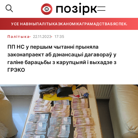
УСЕ НАВІНЫ
ПАЛІТЫКА
ЭКАНОМІКА
ГРАМАДСТВА
БЯСПЕКА
УСЕ
Палітыка
22.11.2023
17:35
ПП НС у першым чытанні прыняла
законапраект аб дэнансацыі дагавораў у
галіне барацьбы з карупцыяй і выхадзе з
ГРЭКО