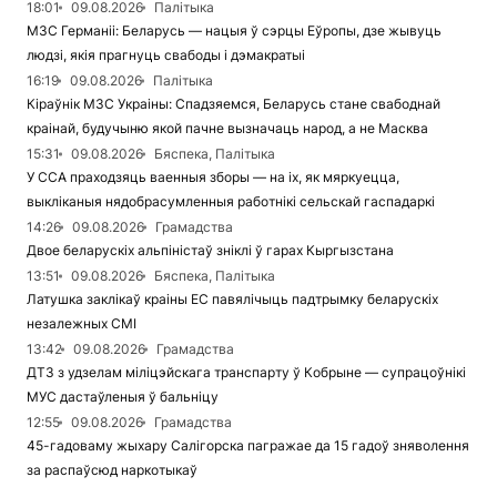
18:01
09.08.2026
Палітыка
МЗС Германіі: Беларусь — нацыя ў сэрцы Еўропы, дзе жывуць
людзі, якія прагнуць свабоды і дэмакратыі
16:19
09.08.2026
Палітыка
Кіраўнік МЗС Украіны: Спадзяемся, Беларусь стане свабоднай
краінай, будучыню якой пачне вызначаць народ, а не Масква
15:31
09.08.2026
Бяспека, Палітыка
У ССА праходзяць ваенныя зборы — на іх, як мяркуецца,
выкліканыя нядобрасумленныя работнікі сельскай гаспадаркі
14:26
09.08.2026
Грамадства
Двое беларускіх альпіністаў зніклі ў гарах Кыргызстана
13:51
09.08.2026
Бяспека, Палітыка
Латушка заклікаў краіны ЕС павялічыць падтрымку беларускіх
незалежных СМІ
13:42
09.08.2026
Грамадства
ДТЗ з удзелам міліцэйскага транспарту ў Кобрыне — супрацоўнікі
МУС дастаўленыя ў бальніцу
12:55
09.08.2026
Грамадства
45-гадоваму жыхару Салігорска пагражае да 15 гадоў зняволення
за распаўсюд наркотыкаў