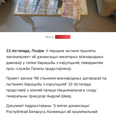
Фота:
сайт МУС
22 лістапада,
Позірк
.
У першым чытанні прыняты
законапраект аб дэнансацыі некаторых міжнародных
дамоваў у галіне барацьбы з карупцыяй, паведамляе
прэс-служба Палаты прадстаўнікоў.
Праект закона “Аб спыненні міжнародных дагавораў па
пытаннях барацьбы з карупцыяй” 22 лістапада
прадставіў у ніжняй палаце Нацыянальнага сходу
генеральны пракурор Андрэй Швед.
Дакумент падрыхтаваны “ў мэтах дэнансацыі
Рэспублікай Беларусь Канвенцыі аб крымінальнай