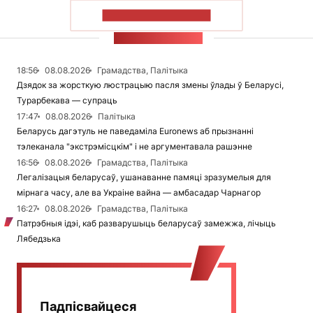
ПАКАЗАЦЬ БОЛЬШ
СТУЖКА НАВІН
18:56
08.08.2026
Грамадства, Палітыка
Дзядок за жорсткую люстрацыю пасля змены ўлады ў Беларусі,
Турарбекава — супраць
17:47
08.08.2026
Палітыка
Беларусь дагэтуль не паведаміла Euronews аб прызнанні
тэлеканала "экстрэмісцкім" і не аргументавала рашэнне
16:56
08.08.2026
Грамадства, Палітыка
Легалізацыя беларусаў, ушанаванне памяці зразумелыя для
мірнага часу, але ва Украіне вайна — амбасадар Чарнагор
16:27
08.08.2026
Грамадства, Палітыка
Патрэбныя ідэі, каб разварушыць беларусаў замежжа, лічыць
Лябедзька
Падпісвайцеся