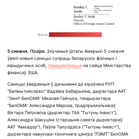
Фота:
Міністэрства фінансаў ЗША
5 снежня,
Позірк
.
Злучаныя Штаты Амерыкі 5 снежня
ўвялі новыя санкцыі супраць беларускіх фізічных і
юрыдычных асоб,
паведамляецца
на сайце Міністэрства
фінансаў ЗША.
Санкцыі ўведзеныя ў дачыненні да кіраўніка РУП
“Белмытнясэрвіс” Вадзіма Бабарыкіна, дырэктара ААТ
“Зеніт-БелОМА” Мікалая Гайчука, гендырэктара
“БелОМА” Аляксандра Мароза, прадпрымальнікаў
Віктара Пятровіча (дырэктар ТАА “Тытунь-Інвест”),
Аляксандра Шакуціна (старшыня савета дырэктараў
ААТ “Амкадор”), Паўла Тапузідзіса (“Тытунь-Інвест”),
дырэктара навукова-тэхнічнага цэнтра “ЛЭМТ” БелОМА