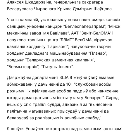
Аляксея Шкадарэвіча, генеральнага сакратара
Беларускага Чырвонага Крыжа Дзмітрыя Шаўцова.
У спіс кампаній, уключаных у новы пакет амерыканскіх
санкцый, унесены канцэрн “Беллеспаперапрам”, “Мінскі
механічны завод імя Вавілава”, ААТ “Зеніт-БелОМА” і
навукова-тэхнічны цэнтр “ЛЭМТ” БелОМА, кіруючая
кампанія холдынгу “Гарызонт”, навукова-вытворчы
холдынг дакладнага машынабудавання “Планар”,
холдынг “Беларуская цэментная кампанія”,
“Белмытсэрвіс”, “Тытунь-Інвест”.
Дзяржаўны дэпартамент ЗША 9 жніўня ўвёў візавыя
абмежаванні ў дачыненні да 101 “службовай асобы
рэжыму і іх афіляваных асоб за падрыў або нанясенне
шкоды дэмакратычным інстытутам у Беларусі”. Сярод
іншых у спіс трапілі суддзі, адказныя за “вынясенне
палітычна матываваных прысудаў у дачыненні да
беларусаў за рэалізацыю іх асноўных свабод”.
9 жніўня Упраўленне кантролю над замежнымі актывамі