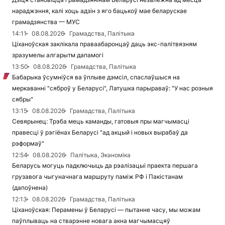
нараджэння, калі хоць адзін з яго бацькоў мае беларускае
грамадзянства — МУС
14:11
08.08.2026
Грамадства, Палітыка
Ціханоўская заклікала праваабаронцаў даць экс-палітвязням
зразумелы алгарытм дапамогі
13:50
08.08.2026
Грамадства, Палітыка
Бабарыка ўсумніўся ва ўплыве дэмсіл, спаслаўшыся на
меркаванні "сяброў у Беларусі", Латушка парыраваў: "У нас розныя
сябры"
13:15
08.08.2026
Грамадства, Палітыка
Севярынец: Трэба мець каманды, гатовыя пры магчымасці
правесці ў рэгіёнах Беларусі "ад акцый і новых вырабаў да
рэформаў"
12:54
08.08.2026
Палітыка, Эканоміка
Беларусь могуць падключыць да рэалізацыі праекта першага
грузавога чыгуначнага маршруту паміж РФ і Пакістанам
(дапоўнена)
12:13
08.08.2026
Грамадства, Палітыка
Ціханоўская: Перамены ў Беларусі — пытанне часу, мы можам
паўплываць на стварэнне новага акна магчымасцяў