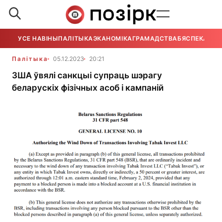
УСЕ НАВІНЫ
ПАЛІТЫКА
ЭКАНОМІКА
ГРАМАДСТВА
БЯСПЕКА
УСЕ
Палітыка
05.12.2023
20:21
ЗША ўвялі санкцыі супраць шэрагу
беларускіх фізічных асоб і кампаній