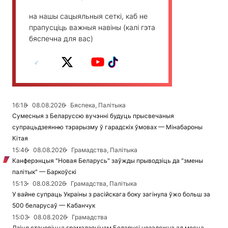
на нашы сацыяльныя сеткі, каб не
прапусціць важныя навіны (калі гэта
бяспечна для вас)
16:18
08.08.2026
Бяспека, Палітыка
Сумесныя з Беларуссю вучэнні будуць прысвечаныя
супрацьдзеянню тэрарызму ў гарадскіх ўмовах — Мінабароны
Кітая
15:46
08.08.2026
Грамадства, Палітыка
Канферэнцыя "Новая Беларусь" заўжды прыводзіць да "змены
палітык" — Баркоўскі
15:13
08.08.2026
Грамадства, Палітыка
У вайне супраць Украіны з расійскага боку загінула ўжо больш за
500 беларусаў — Кабанчук
15:03
08.08.2026
Грамадства
Дзіця становіцца грамадзянінам Беларусі незалежна ад месца