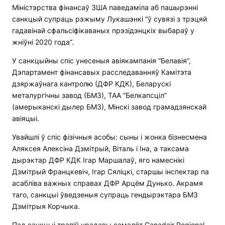
Міністэрства фінансаў ЗША паведаміла аб пашырэнні
санкцый супраць рэжыму Лукашэнкі “ў сувязі з трэцяй
гадавінай сфальсіфікаваных прэзідэнцкіх выбараў у
жніўні 2020 года”.
У санкцыйны спіс унесеныя авіякампанія “Белавія”,
Дэпартамент фінансавых расследаванняў Камітэта
дзяржаўнага кантролю (ДФР КДК), Беларускі
металургічны завод (БМЗ), ТАА “Белкапсціл”
(амерыканскі дылер БМЗ), Мінскі завод грамадзянскай
авіяцыі.
Увайшлі ў спіс фізічныя асобы: сыны і жонка бізнесмена
Аляксея Алексіна Дзмітрый, Віталь і Іна, а таксама
дырэктар ДФР КДК Ігар Маршалаў, яго намеснікі
Дзмітрый Францкевіч, Ігар Сяліцкі, старшы інспектар па
асабліва важных справах ДФР Арцём Дунько. Акрамя
таго, санкцыі ўведзеныя супраць гендырэктара БМЗ
Дзмітрыя Корчыка.
Пад санкцыі трапіў урадавы самалёт Canadair Regional