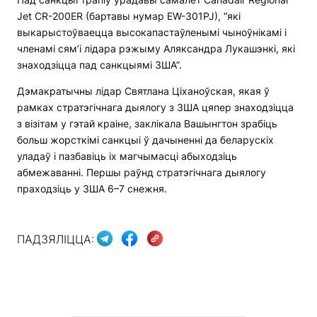
Jet CR-200ER (бартавы нумар EW-301PJ), “які
выкарыстоўваецца высокапастаўленымі чыноўнікамі і
членамі сям’і лідара рэжыму Аляксандра Лукашэнкі, які
знаходзіцца пад санкцыямі ЗША”.
Дэмакратычны лідар Святлана Ціханоўская, якая ў
рамках стратэгічнага дыялогу з ЗША цяпер знаходзіцца
з візітам у гэтай краіне, заклікала Вашынгтон зрабіць
больш жорсткімі санкцыі ў дачыненні да беларускіх
уладаў і пазбавіць іх магчымасці абыходзіць
абмежаванні. Першы раўнд стратэгічнага дыялогу
праходзіць у ЗША 6–7 снежня.
ПАДЗЯЛІЦЦА: