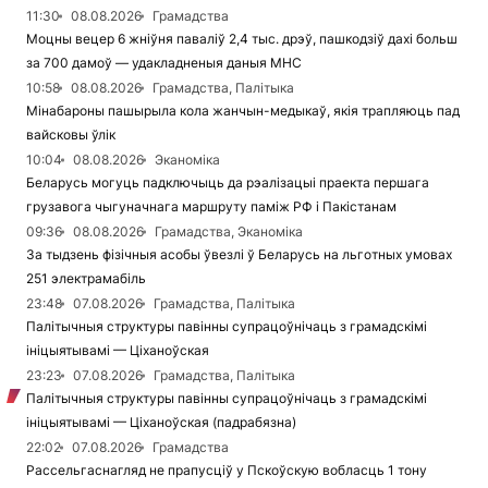
11:30
08.08.2026
Грамадства
Моцны вецер 6 жніўня паваліў 2,4 тыс. дрэў, пашкодзіў дахі больш
за 700 дамоў — удакладненыя даныя МНС
10:58
08.08.2026
Грамадства, Палітыка
Мінабароны пашырыла кола жанчын-медыкаў, якія трапляюць пад
вайсковы ўлік
10:04
08.08.2026
Эканоміка
Беларусь могуць падключыць да рэалізацыі праекта першага
грузавога чыгуначнага маршруту паміж РФ і Пакістанам
09:36
08.08.2026
Грамадства, Эканоміка
За тыдзень фізічныя асобы ўвезлі ў Беларусь на льготных умовах
251 электрамабіль
23:48
07.08.2026
Грамадства, Палітыка
Палітычныя структуры павінны супрацоўнічаць з грамадскімі
ініцыятывамі — Ціханоўская
23:23
07.08.2026
Грамадства, Палітыка
Палітычныя структуры павінны супрацоўнічаць з грамадскімі
ініцыятывамі — Ціханоўская (падрабязна)
22:02
07.08.2026
Грамадства
Рассельгаснагляд не прапусціў у Пскоўскую вобласць 1 тону