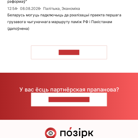
рэформаў"
12:54
08.08.2026
Палітыка, Эканоміка
Беларусь могуць падключыць да рэалізацыі праекта першага
грузавога чыгуначнага маршруту паміж РФ і Пакістанам
(дапоўнена)
ЧЫТАЦЬ
У вас ёсць партнёрская прапанова?
НАПІШЫЦЕ НАМ