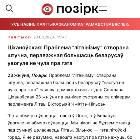
УСЕ НАВІНЫ
ПАЛІТЫКА
ЭКАНОМІКА
ГРАМАДСТВА
БЯСПЕКА
УСЕ
Палітыка
23.08.2023
15:47
Ціханоўская: Праблема “літвінізму” створана
штучна, пераважная большасць беларусаў
увогуле не чула пра гэта
23 жніўня,
Позірк
.
Праблема “літвінізму” створана
штучна, пераважная большасць беларусаў “наогул не
чула пра гэта”, заявіла дэмакратычны лідар Святлана
Ціханоўская 23 жніўня па выніках сустрэчы са спікерам
парламента Літвы Вікторыяй Чмілітэ-Нільсан.
“Гэта абмяркоўваецца толькі ў Літве, а ў Беларусі
ўвогуле не абмяркоўваецца. Мы ніколі не будзем ставіць
пад сумнеў цэласнасць Літвы. Вільнюс — гэта літоўскі
горад. Я не разумею, навошта наогул пра гэта кажуць, бо