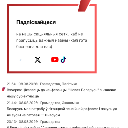
Падпісвайцеся
на нашы сацыяльныя сеткі, каб не
прапусціць важныя навіны (калі гэта
бяспечна для вас)
21:54
08.08.2026
Грамадства, Палітыка
Вячорка: Цікавасць да канферэнцыі "Новая Беларусь" вызначае
нашу суб'ектнасць
21:44
08.08.2026
Грамадства, Эканоміка
Беларусь мае патрэбу ў гіганцкай пенсійнай рэформе і пакуль да
яе зусім не гатовая — Львоўскі
20:13
08.08.2026
Грамадства
У Бялыніцкім раёне 22-гадовы матацыкліст загінуў ад сутыкнення