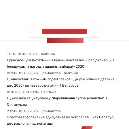
ПАКАЗАЦЬ БОЛЬШ
СТУЖКА НАВІН
11:16
09.08.2026
Палітыка
Еўрасаюз і дэмакратычныя краіны выказваюць салідарнасць з
беларусамі з нагоды гадавіны выбараў-2020
09:56
09.08.2026
Грамадства, Палітыка
Ціханоўская: З кожным годам становіцца ўсё больш відавочна,
што 2020-ты незваротна змяніў Беларусь
09:07
09.08.2026
Палітыка
Лукашэнка зацікаўлены ў "нарошчванні супрацоўніцтва" з
Сінгапурам
23:56
08.08.2026
Грамадства
Электразабеспячэнне адноўленае ва ўсіх паселішчах Беларусі,
што пацярпелі ад непагадзі