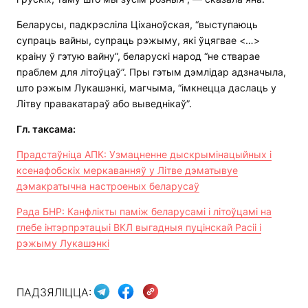
Беларусы, падкрэсліла Ціханоўская, “выступаюць
супраць вайны, супраць рэжыму, які ўцягвае <…>
краіну ў гэтую вайну”, беларускі народ “не стварае
праблем для літоўцаў”. Пры гэтым дэмлідар адзначыла,
што рэжым Лукашэнкі, магчыма, “імкнецца даслаць у
Літву правакатараў або выведнікаў”.
Гл. таксама:
Прадстаўніца АПК: Узмацненне дыскрымінацыйных і
ксенафобскіх меркаванняў у Літве дэматывуе
дэмакратычна настроеных беларусаў
Рада БНР: Канфлікты паміж беларусамі і літоўцамі на
глебе інтэрпрэтацыі ВКЛ выгадныя пуцінскай Расіі і
рэжыму Лукашэнкі
ПАДЗЯЛІЦЦА: