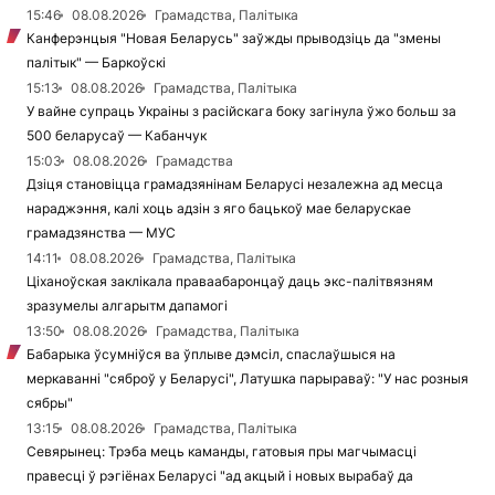
15:46
08.08.2026
Грамадства, Палітыка
Канферэнцыя "Новая Беларусь" заўжды прыводзіць да "змены
палітык" — Баркоўскі
15:13
08.08.2026
Грамадства, Палітыка
У вайне супраць Украіны з расійскага боку загінула ўжо больш за
500 беларусаў — Кабанчук
15:03
08.08.2026
Грамадства
Дзіця становіцца грамадзянінам Беларусі незалежна ад месца
нараджэння, калі хоць адзін з яго бацькоў мае беларускае
грамадзянства — МУС
14:11
08.08.2026
Грамадства, Палітыка
Ціханоўская заклікала праваабаронцаў даць экс-палітвязням
зразумелы алгарытм дапамогі
13:50
08.08.2026
Грамадства, Палітыка
Бабарыка ўсумніўся ва ўплыве дэмсіл, спаслаўшыся на
меркаванні "сяброў у Беларусі", Латушка парыраваў: "У нас розныя
сябры"
13:15
08.08.2026
Грамадства, Палітыка
Севярынец: Трэба мець каманды, гатовыя пры магчымасці
правесці ў рэгіёнах Беларусі "ад акцый і новых вырабаў да