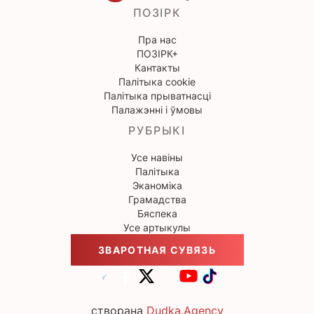
ПОЗІРК
Пра нас
ПОЗІРК+
Кантакты
Палітыка cookie
Палітыка прыватнасці
Палажэнні і ўмовы
РУБРЫКІ
Усе навіны
Палітыка
Эканоміка
Грамадства
Бяспека
Усе артыкулы
ЗВАРОТНАЯ СУВЯЗЬ
створана
Dudka.Agency