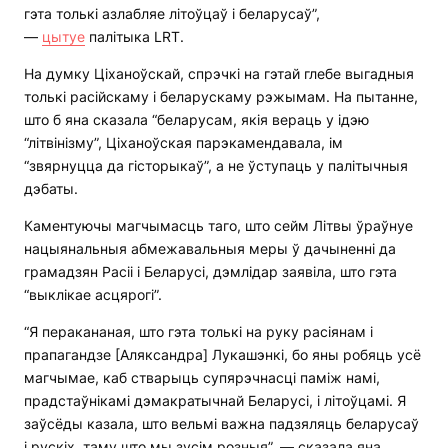
гэта толькі азлабляе літоўцаў і беларусаў”,
—
цытуе
палітыка LRT.
На думку Ціханоўскай, спрэчкі на гэтай глебе выгадныя
толькі расійскаму і беларускаму рэжымам. На пытанне,
што б яна сказала “беларусам, якія вераць у ідэю
“літвінізму”, Ціханоўская парэкамендавала, ім
“звярнуцца да гісторыкаў”, а не ўступаць у палітычныя
дэбаты.
Каментуючы магчымасць таго, што сейм Літвы ўраўнуе
нацыянальныя абмежавальныя меры ў дачыненні да
грамадзян Расіі і Беларусі, дэмлідар заявіла, што гэта
“выклікае асцярогі”.
“Я перакананая, што гэта толькі на руку расіянам і
прапагандзе [Аляксандра] Лукашэнкі, бо яны робяць усё
магчымае, каб стварыць супярэчнасці паміж намі,
прадстаўнікамі дэмакратычнай Беларусі, і літоўцамі. Я
заўсёды казала, што вельмі важна падзяляць беларусаў
і рускіх, таму што мы зусім розныя”, — сказала яна.