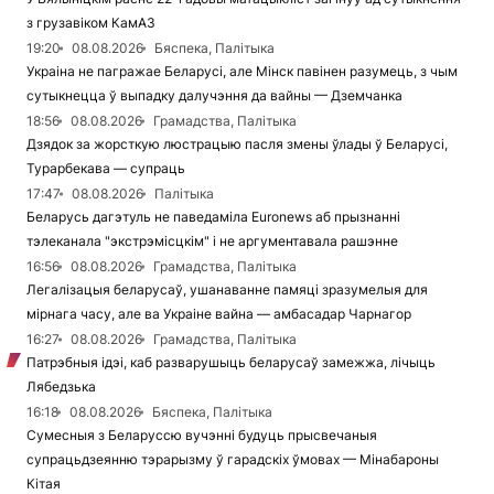
з грузавіком КамАЗ
19:20
08.08.2026
Бяспека, Палітыка
Украіна не пагражае Беларусі, але Мінск павінен разумець, з чым
сутыкнецца ў выпадку далучэння да вайны — Дземчанка
18:56
08.08.2026
Грамадства, Палітыка
Дзядок за жорсткую люстрацыю пасля змены ўлады ў Беларусі,
Турарбекава — супраць
17:47
08.08.2026
Палітыка
Беларусь дагэтуль не паведаміла Euronews аб прызнанні
тэлеканала "экстрэмісцкім" і не аргументавала рашэнне
16:56
08.08.2026
Грамадства, Палітыка
Легалізацыя беларусаў, ушанаванне памяці зразумелыя для
мірнага часу, але ва Украіне вайна — амбасадар Чарнагор
16:27
08.08.2026
Грамадства, Палітыка
Патрэбныя ідэі, каб разварушыць беларусаў замежжа, лічыць
Лябедзька
16:18
08.08.2026
Бяспека, Палітыка
Сумесныя з Беларуссю вучэнні будуць прысвечаныя
супрацьдзеянню тэрарызму ў гарадскіх ўмовах — Мінабароны
Кітая