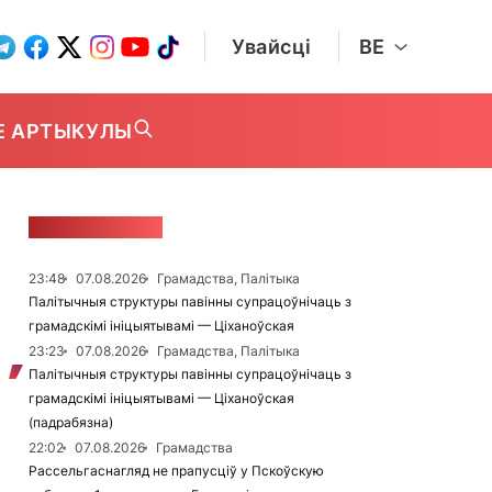
Увайсці
BE
Е АРТЫКУЛЫ
СТУЖКА НАВІН
23:48
07.08.2026
Грамадства, Палітыка
Палітычныя структуры павінны супрацоўнічаць з
грамадскімі ініцыятывамі — Ціханоўская
23:23
07.08.2026
Грамадства, Палітыка
Палітычныя структуры павінны супрацоўнічаць з
грамадскімі ініцыятывамі — Ціханоўская
(падрабязна)
22:02
07.08.2026
Грамадства
Рассельгаснагляд не прапусціў у Пскоўскую