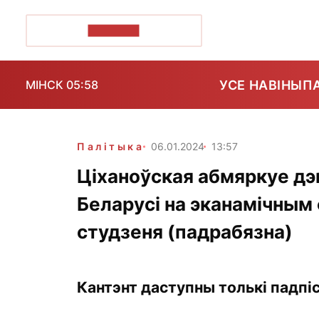
ПОЗІРК+
УСЕ НАВІНЫ
П
МІНСК 05:58
Палітыка
06.01.2024
13:57
Ціханоўская абмяркуе д
Беларусі на эканамічным
студзеня (падрабязна)
Кантэнт даступны толькі падпіс