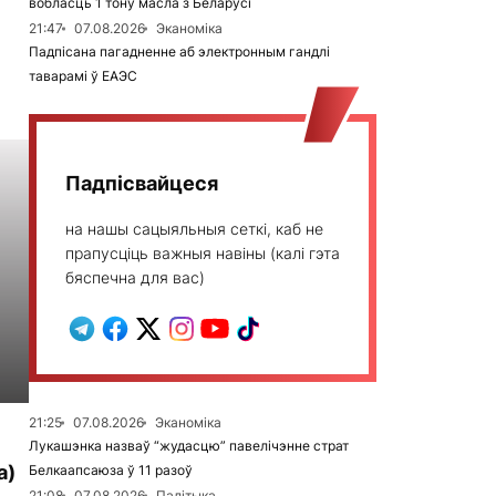
вобласць 1 тону масла з Беларусі
21:47
07.08.2026
Эканоміка
Падпісана пагадненне аб электронным гандлі
таварамі ў ЕАЭС
Падпісвайцеся
на нашы сацыяльныя сеткі, каб не
прапусціць важныя навіны (калі гэта
бяспечна для вас)
21:25
07.08.2026
Эканоміка
Лукашэнка назваў “жудасцю” павелічэнне страт
а)
Белкаапсаюза ў 11 разоў
21:08
07.08.2026
Палітыка