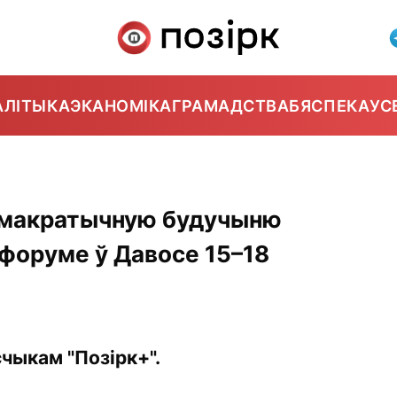
АЛІТЫКА
ЭКАНОМІКА
ГРАМАДСТВА
БЯСПЕКА
УС
эмакратычную будучыню
 форуме ў Давосе 15–18
чыкам "Позірк+".