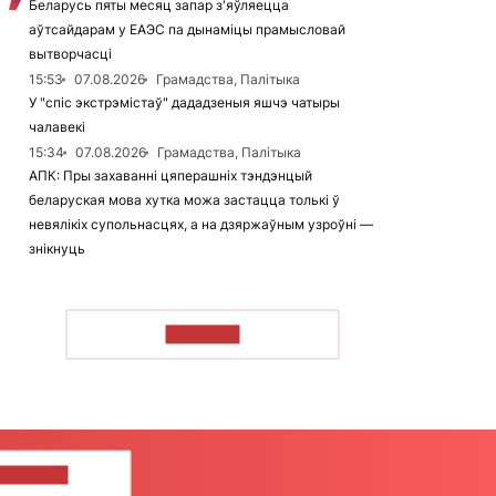
Беларусь пяты месяц запар з'яўляецца
аўтсайдарам у ЕАЭС па дынаміцы прамысловай
вытворчасці
15:53
07.08.2026
Грамадства, Палітыка
У "спіс экстрэмістаў" дададзеныя яшчэ чатыры
чалавекі
15:34
07.08.2026
Грамадства, Палітыка
АПК: Пры захаванні цяперашніх тэндэнцый
беларуская мова хутка можа застацца толькі ў
невялікіх супольнасцях, а на дзяржаўным узроўні —
знікнуць
ЧЫТАЦЬ
ЦЕ НАМ