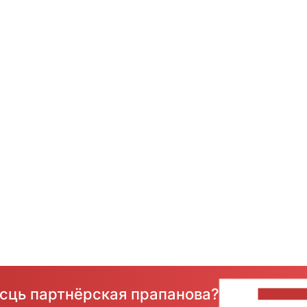
ёсць партнёрская прапанова?
НАПІШЫ