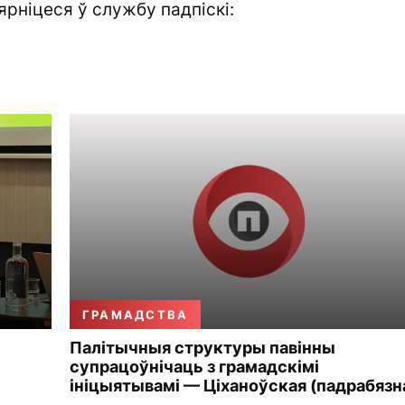
ярніцеся ў службу падпіскі:
ГРАМАДСТВА
Палітычныя структуры павінны
супрацоўнічаць з грамадскімі
ініцыятывамі — Ціханоўская (падрабязн