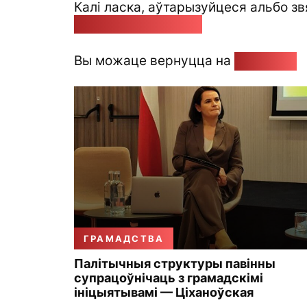
Калі ласка, аўтарызуйцеся альбо зв
pozirk@pozirk.online
Вы можаце вернуцца на
Галоўную
ГРАМАДСТВА
Палітычныя структуры павінны
супрацоўнічаць з грамадскімі
ініцыятывамі — Ціханоўская