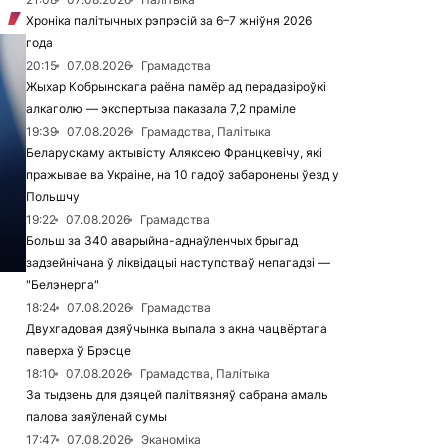
Хроніка палітычных рэпрэсій за 6–7 жніўня 2026
года
20:15
07.08.2026
Грамадства
Жыхар Кобрынскага раёна памёр ад перадазіроўкі
алкаголю — экспертыза паказала 7,2 праміле
19:39
07.08.2026
Грамадства, Палітыка
Беларускаму актывісту Аляксею Францкевічу, які
пражывае ва Украіне, на 10 гадоў забаронены ўезд у
Польшчу
19:22
07.08.2026
Грамадства
Больш за 340 аварыйна-аднаўленчых брыгад
задзейнічана ў ліквідацыі наступстваў непагадзі —
"Белэнерга"
18:24
07.08.2026
Грамадства
Двухгадовая дзяўчынка выпала з акна чацвёртага
паверха ў Брэсце
18:10
07.08.2026
Грамадства, Палітыка
За тыдзень для дзяцей палітвязняў сабрана амаль
палова заяўленай сумы
17:47
07.08.2026
Эканоміка