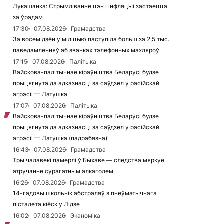
Лукашэнка: Стрымліванне цэн і інфляцыі застаецца
за ўрадам
17:30
07.08.2026
Грамадства
За восем дзён у міліцыю паступіла больш за 2,5 тыс.
паведамленняў аб званках тэлефонных махляроў
17:15
07.08.2026
Палітыка
Вайскова-палітычнае кіраўніцтва Беларусі будзе
прыцягнута да адказнасці за саўдзел у расійскай
агрэсіі — Латушка
17:07
07.08.2026
Палітыка
Вайскова-палітычнае кіраўніцтва Беларусі будзе
прыцягнута да адказнасці за саўдзел у расійскай
агрэсіі — Латушка (падрабязна)
16:43
07.08.2026
Грамадства
Тры чалавекі памерлі ў Быхаве — следства мяркуе
атручэнне сурагатным алкаголем
16:26
07.08.2026
Грамадства
14-гадовы школьнік абстраляў з пнеўматычнага
пісталета кіёск у Лідзе
16:02
07.08.2026
Эканоміка