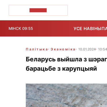
ПОЗІРК+
УСЕ НАВІНЫ
П
МІНСК 09:55
Палітыка
Эканоміка
10.01.2024
10:5
Беларусь выйшла з шэраг
барацьбе з карупцыяй