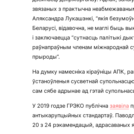
звязаных з практычна неабмежаваны
Аляксандра Лукашэнкі, “якія безумоўн
Беларусі, відавочна, не маглі быць в
і заключаецца “сутнасць палітыкі ды
раўнапраўным членам міжнароднай суп
прыроды”.
На думку намесніка кіраўніцы АПК, р
ўстаноўленыя сусветнай супольнасцю 
сам сябе адрынае ад гэтай супольнасці
У 2019 годзе ГРЭКО публічна
заявіла
п
антыкарупцыйных стандартаў. Паводле
20 з 24 рэкамендацый, адрасаваных я