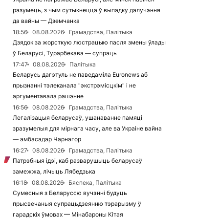
разумець, з чым сутыкнецца ў выпадку далучэння
да вайны — Дземчанка
18:56
08.08.2026
Грамадства, Палітыка
Дзядок за жорсткую люстрацыю пасля змены ўлады
ў Беларусі, Турарбекава — супраць
17:47
08.08.2026
Палітыка
Беларусь дагэтуль не паведаміла Euronews аб
прызнанні тэлеканала "экстрэмісцкім" і не
аргументавала рашэнне
16:56
08.08.2026
Грамадства, Палітыка
Легалізацыя беларусаў, ушанаванне памяці
зразумелыя для мірнага часу, але ва Украіне вайна
— амбасадар Чарнагор
16:27
08.08.2026
Грамадства, Палітыка
Патрэбныя ідэі, каб разварушыць беларусаў
замежжа, лічыць Лябедзька
16:18
08.08.2026
Бяспека, Палітыка
Сумесныя з Беларуссю вучэнні будуць
прысвечаныя супрацьдзеянню тэрарызму ў
гарадскіх ўмовах — Мінабароны Кітая