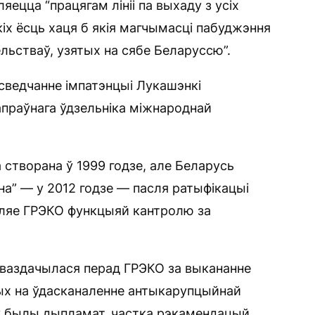
ецца “працягам лініі па выхаду з усіх
іх ёсць хаця б якія магчымасці пабуджэння
ьстваў, узятых на сябе Беларуссю”.
 сведчанне імпатэнцыі Лукашэнкі
апраўнага ўдзельніка міжнароднай
 створана ў 1999 годзе, але Беларусь
на” — у 2012 годзе — пасля ратыфікацыі
яляе ГРЭКО функцыяй кантролю за
аваздачылася перад ГРЭКО за выкананне
ных на ўдасканаленне антыкарупцыйнай
іў былы дыпламат, частка рэкамендацый,