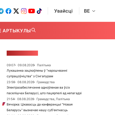
Увайсці
BE
Е АРТЫКУЛЫ
СТУЖКА НАВІН
09:07
09.08.2026
Палітыка
Лукашэнка зацікаўлены ў "нарошчванні
супрацоўніцтва" з Сінгапурам
23:56
08.08.2026
Грамадства
Электразабеспячэнне адноўленае ва ўсіх
паселішчах Беларусі, што пацярпелі ад непагадзі
21:54
08.08.2026
Грамадства, Палітыка
Вячорка: Цікавасць да канферэнцыі "Новая
Беларусь" вызначае нашу суб'ектнасць