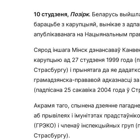
10 студзеня,
Позірк
.
Беларусь выйшла
барацьбе з карупцыяй, вынікае з адп
апублікаванага на Нацыянальным прав
Сярод іншага Мінск дэнансаваў Канве
карупцыю ад 27 студзеня 1999 года (п
Страсбургу) і прынятага да яе дадатк
грамадзянска-прававой адказнасці за
(падпісана 25 сакавіка 2004 года ў Ст
Акрамя таго, спынена дзеянне пагадн
аб прывілеях і імунітэтах прадстаўні
(ГРЭКО) і членаў інспекцыйных груп (п
Страсбургу).