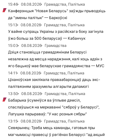
15:46
08.08.2026
Грамадства, Палітыка
Канферэнцыя "Новая Беларусь" заўжды прыводзіць
да "змены палітык" — Баркоўскі
15:13
08.08.2026
Грамадства, Палітыка
У вайне супраць Украіны з расійскага боку загінула
ўжо больш за 500 беларусаў — Кабанчук
15:03
08.08.2026
Грамадства
Дзіця становіцца грамадзянінам Беларусі
незалежна ад месца нараджэння, калі хоць адзін з
яго бацькоў мае беларускае грамадзянства — МУС
14:11
08.08.2026
Грамадства, Палітыка
Ціханоўская заклікала праваабаронцаў даць экс-
палітвязням зразумелы алгарытм дапамогі
13:50
08.08.2026
Грамадства, Палітыка
Бабарыка ўсумніўся ва ўплыве дэмсіл,
спаслаўшыся на меркаванні "сяброў у Беларусі",
Латушка парыраваў: "У нас розныя сябры"
13:15
08.08.2026
Грамадства, Палітыка
Севярынец: Трэба мець каманды, гатовыя пры
магчымасці правесці ў рэгіёнах Беларусі "ад акцый