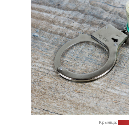
Крыніца:
unspl