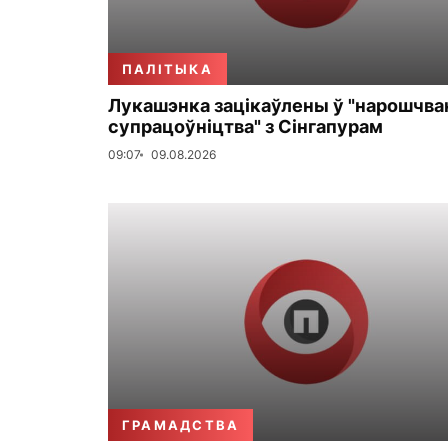
ПАЛІТЫКА
Лукашэнка зацікаўлены ў "нарошчва
супрацоўніцтва" з Сінгапурам
09:07
09.08.2026
ГРАМАДСТВА