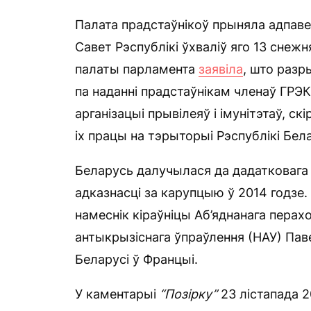
Палата прадстаўнікоў прыняла адпаве
Савет Рэспублікі ўхваліў яго 13 снеж
палаты парламента
заявіла
, што разр
па наданні прадстаўнікам членаў ГРЭК
арганізацыі прывілеяў і імунітэтаў, 
іх працы на тэрыторыі Рэспублікі Бела
Беларусь далучылася да дадатковага
адказнасці за карупцыю ў 2014 годзе.
намеснік кіраўніцы Аб’яднанага перахо
антыкрызіснага ўпраўлення (НАУ) Пав
Беларусі ў Францыі.
У каментарыі
“Позірку”
23 лістапада 2