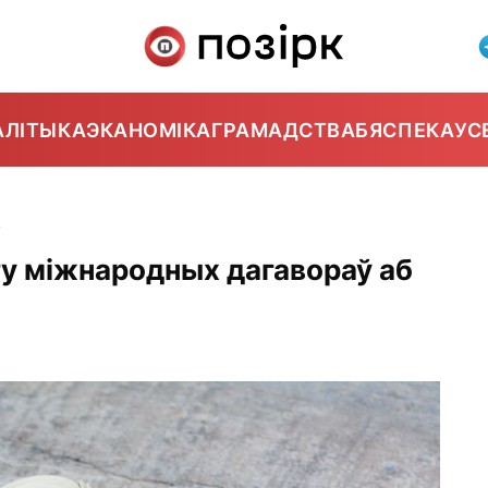
АЛІТЫКА
ЭКАНОМІКА
ГРАМАДСТВА
БЯСПЕКА
УС
4
у міжнародных дагавораў аб