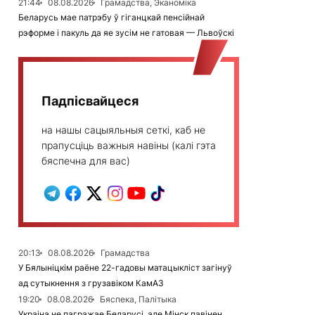
21:44
08.08.2026
Грамадства, Эканоміка
Беларусь мае патрэбу ў гіганцкай пенсійнай
рэформе і пакуль да яе зусім не гатовая — Львоўскі
Падпісвайцеся
на нашы сацыяльныя сеткі, каб не
прапусціць важныя навіны (калі гэта
бяспечна для вас)
20:13
08.08.2026
Грамадства
У Бялыніцкім раёне 22-гадовы матацыкліст загінуў
ад сутыкнення з грузавіком КамАЗ
19:20
08.08.2026
Бяспека, Палітыка
Украіна не пагражае Беларусі, але Мінск павінен