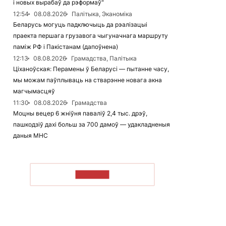
і новых вырабаў да рэформаў"
12:54
08.08.2026
Палітыка, Эканоміка
Беларусь могуць падключыць да рэалізацыі
праекта першага грузавога чыгуначнага маршруту
паміж РФ і Пакістанам (дапоўнена)
12:13
08.08.2026
Грамадства, Палітыка
Ціханоўская: Перамены ў Беларусі — пытанне часу,
мы можам паўплываць на стварэнне новага акна
магчымасцяў
11:30
08.08.2026
Грамадства
Моцны вецер 6 жніўня паваліў 2,4 тыс. дрэў,
пашкодзіў дахі больш за 700 дамоў — удакладненыя
даныя МНС
ЧЫТАЦЬ