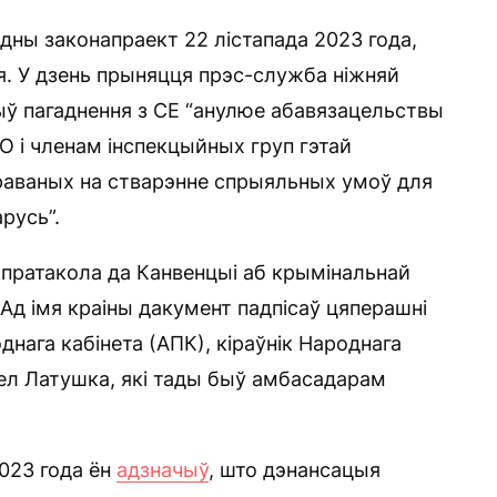
дны законапраект 22 лістапада 2023 года,
ня. У дзень прыняцця прэс-служба ніжняй
ыў пагаднення з СЕ “анулюе абавязацельствы
О і членам інспекцыйных груп гэтай
скіраваных на стварэнне спрыяльных умоў для
русь”.
 пратакола да Канвенцыі аб крымінальнай
 Ад імя краіны дакумент падпісаў цяперашні
днага кабінета (АПК), кіраўнік Народнага
ел Латушка, які тады быў амбасадарам
023 года ён
адзначыў
, што дэнансацыя