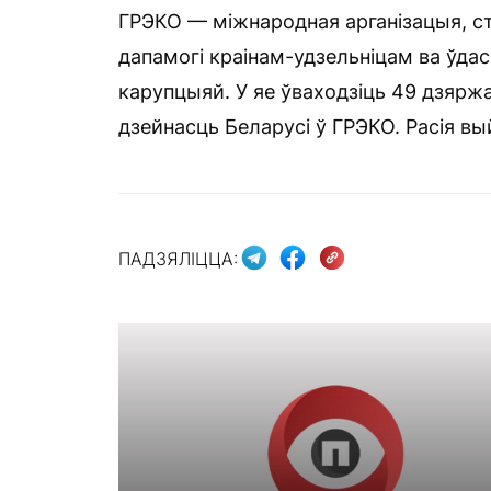
ГРЭКО — міжнародная арганізацыя, с
дапамогі краінам-удзельніцам ва ўда
карупцыяй. У яе ўваходзіць 49 дзяржа
дзейнасць Беларусі ў ГРЭКО. Расія вый
ПАДЗЯЛІЦЦА: