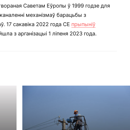
твораная Саветам Еўропы ў 1999 годзе для
сканаленні механізмаў барацьбы з
ў. 17 сакавіка 2022 года СЕ
прыпыніў
шла з арганізацыі 1 ліпеня 2023 года.