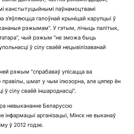
мі канстытуцыйнымі паўнамоцтвамі
а з’яўляюцца галоўнай крыніцай карупцыі ў
ыкананыя рэжымам”. У гэтым, лічыць палітык,
ктатара”, чый рэжым “не зможа быць
ольнасці ў сілу сваёй нецывілізаванай
аней рэжым “спрабаваў упісацца ва
правілы, шмат у чым ілюзорна, але цяпер ён
 ў сілу сваёй іншароднасці”.
ра невыкананне Беларуссю
 інфармацыі арганізацыі, Мінск не выканаў
му ў 2012 годзе.