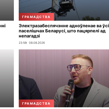
ГРАМАДСТВА
нні
Электразабеспячэнне адноўленае ва ўсі
паселішчах Беларусі, што пацярпелі ад
непагадзі
23:56
08.08.2026
ГРАМАДСТВА