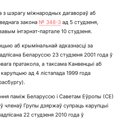
 з шэрагу міжнародных дагавораў аб
аведнага закона
№ 348-З
ад 5 студзеня,
авым інтэрнэт-партале 10 студзеня.
нцыю аб крымінальнай адказнасці за
адпісана Беларуссю 23 студзеня 2001 года ў
овага пратакола, а таксама Канвенцыі аб
 карупцыю ад 4 лістапада 1999 года
расбургу).
ення паміж Беларуссю і Саветам Еўропы (СЕ)
коў членаў Групы дзяржаў супраць карупцыі
адпісана 22 студзеня 2010 года ў