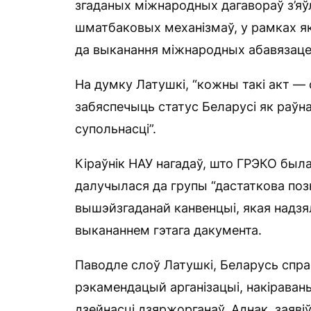
згаданых міжнародных дагавораў з’яўля
шматбаковых механізмаў, у рамках як
да выканання міжнародных абавязацел
На думку Латушкі, “кожны такі акт —
забяспечыць статус Беларусі як раўн
супольнасці”.
Кіраўнік НАУ нагадаў, што ГРЭКО была
далучылася да групы “дастаткова поз
вышэйзгаданай канвенцыі, якая надз
выкананнем гэтага дакумента.
Паводле слоў Латушкі, Беларусь спр
рэкамендацый арганізацыі, накірава
дзейнасці дзяржорганаў. Аднак, заяв