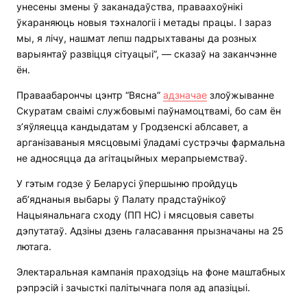
унесены змены ў заканадаўства, праваахоўнікі
ўкараняюць новыя тэхналогіі і метады працы. І зараз
мы, я лічу, нашмат лепш падрыхтаваны да розных
варыянтаў развіцця сітуацыі”, — сказаў на заканчэнне
ён.
Праваабарончы цэнтр “Вясна”
адзначае
злоўжыванне
Скуратам сваімі службовымі паўнамоцтвамі, бо сам ён
з’яўляецца кандыдатам у Гродзенскі аблсавет, а
арганізаваныя мясцовымі ўладамі сустрэчы фармальна
не адносяцца да агітацыйных мерапрыемстваў.
У гэтым годзе ў Беларусі ўпершыню пройдуць
аб’яднаныя выбары ў Палату прадстаўнікоў
Нацыянальнага сходу (ПП НС) і мясцовыя саветы
дэпутатаў. Адзіны дзень галасавання прызначаны на 25
лютага.
Электаральная кампанія праходзіць на фоне маштабных
рэпрэсій і зачысткі палітычнага поля ад апазіцыі.