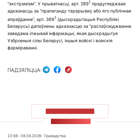
1
“экстрэмізм”. У прыватнасці, арт. 289
прадугледжвае
адказнасць за “прапаганду тэрарызму або яго публічнае
1
апраўданне”, арт. 369
(дыскрэдытацыя Рэспублікі
Беларусь) дапоўнены адказнасцю за “распаўсюджванне
заведама ілжывай інфармацыі, якая дыскрэдытуе
Узброеныя сілы Беларусі, іншыя войскі і воінскія
фарміраванні.
ПАДЗЯЛІЦЦА:
ПАКАЗАЦЬ БОЛЬШ
СТУЖКА НАВІН
23:56
08.08.2026
Грамадства