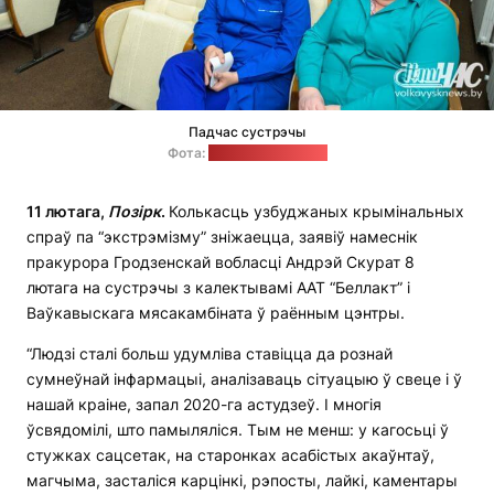
Падчас сустрэчы
Фота:
volkovysknews.by
11 лютага,
Позірк
.
Колькасць узбуджаных крымінальных
спраў па “экстрэмізму” зніжаецца, заявіў намеснік
пракурора Гродзенскай вобласці Андрэй Скурат 8
лютага на сустрэчы з калектывамі ААТ “Беллакт” і
Ваўкавыскага мясакамбіната ў раённым цэнтры.
“Людзі сталі больш удумліва ставіцца да рознай
сумнеўнай інфармацыі, аналізаваць сітуацыю ў свеце і ў
нашай краіне, запал 2020-га астудзеў. І многія
ўсвядомілі, што памыляліся. Тым не менш: у кагосьці ў
стужках сацсетак, на старонках асабістых акаўнтаў,
магчыма, засталіся карцінкі, рэпосты, лайкі, каментары