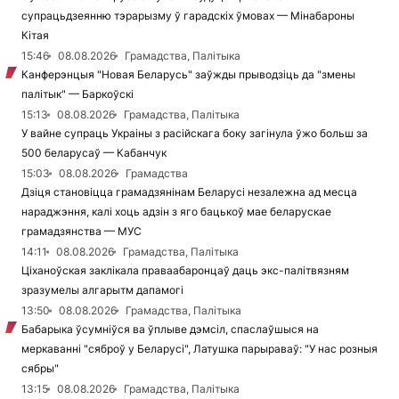
супрацьдзеянню тэрарызму ў гарадскіх ўмовах — Мінабароны
Кітая
15:46
08.08.2026
Грамадства, Палітыка
Канферэнцыя "Новая Беларусь" заўжды прыводзіць да "змены
палітык" — Баркоўскі
15:13
08.08.2026
Грамадства, Палітыка
У вайне супраць Украіны з расійскага боку загінула ўжо больш за
500 беларусаў — Кабанчук
15:03
08.08.2026
Грамадства
Дзіця становіцца грамадзянінам Беларусі незалежна ад месца
нараджэння, калі хоць адзін з яго бацькоў мае беларускае
грамадзянства — МУС
14:11
08.08.2026
Грамадства, Палітыка
Ціханоўская заклікала праваабаронцаў даць экс-палітвязням
зразумелы алгарытм дапамогі
13:50
08.08.2026
Грамадства, Палітыка
Бабарыка ўсумніўся ва ўплыве дэмсіл, спаслаўшыся на
меркаванні "сяброў у Беларусі", Латушка парыраваў: "У нас розныя
сябры"
13:15
08.08.2026
Грамадства, Палітыка