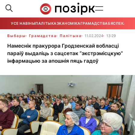
УСЕ НАВІНЫ
ПАЛІТЫКА
ЭКАНОМІКА
ГРАМАДСТВА
БЯСПЕКА
УСЕ
Выбары
Грамадства
Палітыка
11.02.2024
13:29
Намеснік пракурора Гродзенскай вобласці
параіў выдаліць з сацсетак “экстрэмісцкую”
інфармацыю за апошнія пяць гадоў