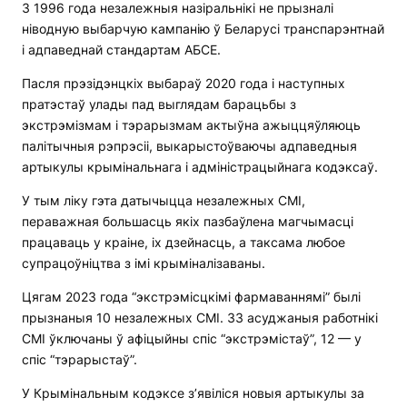
З 1996 года незалежныя назіральнікі не прызналі
ніводную выбарчую кампанію ў Беларусі транспарэнтнай
і адпаведнай стандартам АБСЕ.
Пасля прэзідэнцкіх выбараў 2020 года і наступных
пратэстаў улады пад выглядам барацьбы з
экстрэмізмам і тэрарызмам актыўна ажыццяўляюць
палітычныя рэпрэсіі, выкарыстоўваючы адпаведныя
артыкулы крымінальнага і адміністрацыйнага кодэксаў.
У тым ліку гэта датычыцца незалежных СМІ,
пераважная большасць якіх пазбаўлена магчымасці
працаваць у краіне, іх дзейнасць, а таксама любое
супрацоўніцтва з імі крыміналізаваны.
Цягам 2023 года “экстрэмісцкімі фармаваннямі” былі
прызнаныя 10 незалежных СМІ. 33 асуджаныя работнікі
СМІ ўключаны ў афіцыйны спіс “экстрэмістаў”, 12 — у
спіс “тэрарыстаў”.
У Крымінальным кодэксе з’явіліся новыя артыкулы за