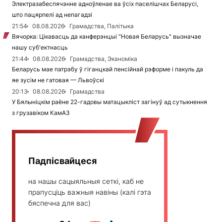
Электразабеспячэнне адноўленае ва ўсіх паселішчах Беларусі,
што пацярпелі ад непагадзі
21:54
08.08.2026
Грамадства, Палітыка
Вячорка: Цікавасць да канферэнцыі "Новая Беларусь" вызначае
нашу суб'ектнасць
21:44
08.08.2026
Грамадства, Эканоміка
Беларусь мае патрэбу ў гіганцкай пенсійнай рэформе і пакуль да
яе зусім не гатовая — Львоўскі
20:13
08.08.2026
Грамадства
У Бялыніцкім раёне 22-гадовы матацыкліст загінуў ад сутыкнення
з грузавіком КамАЗ
Падпісвайцеся
на нашы сацыяльныя сеткі, каб не
прапусціць важныя навіны (калі гэта
бяспечна для вас)