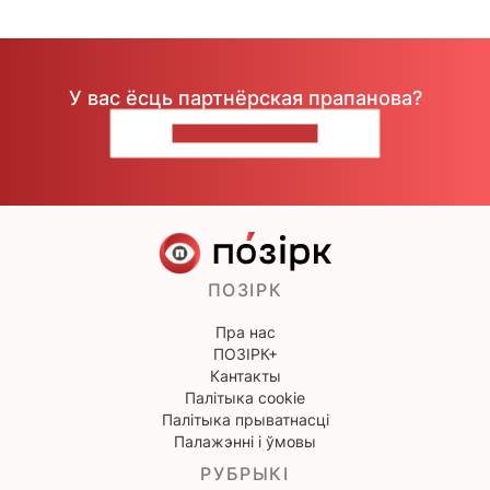
У вас ёсць партнёрская прапанова?
НАПІШЫЦЕ НАМ
ПОЗІРК
Пра нас
ПОЗІРК+
Кантакты
Палітыка cookie
Палітыка прыватнасці
Палажэнні і ўмовы
РУБРЫКІ