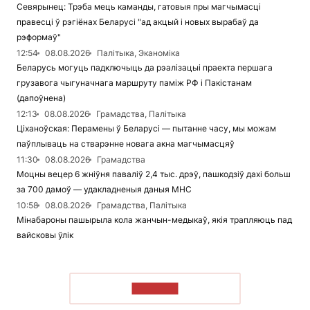
Севярынец: Трэба мець каманды, гатовыя пры магчымасці
правесці ў рэгіёнах Беларусі "ад акцый і новых вырабаў да
рэформаў"
12:54
08.08.2026
Палітыка, Эканоміка
Беларусь могуць падключыць да рэалізацыі праекта першага
грузавога чыгуначнага маршруту паміж РФ і Пакістанам
(дапоўнена)
12:13
08.08.2026
Грамадства, Палітыка
Ціханоўская: Перамены ў Беларусі — пытанне часу, мы можам
паўплываць на стварэнне новага акна магчымасцяў
11:30
08.08.2026
Грамадства
Моцны вецер 6 жніўня паваліў 2,4 тыс. дрэў, пашкодзіў дахі больш
за 700 дамоў — удакладненыя даныя МНС
10:58
08.08.2026
Грамадства, Палітыка
Мінабароны пашырыла кола жанчын-медыкаў, якія трапляюць пад
вайсковы ўлік
ЧЫТАЦЬ