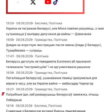
19:20
08.08.2026
Бяспека, Палітыка
Украіна не пагражае Беларусі, але Мінск павінен разумець, з чым
сутыкнецца ў выпадку далучэння да вайны — Дземчанка
18:56
08.08.2026
Грамадства, Палітыка
Дзядок за жорсткую люстрацыю пасля змены ўлады ў Беларусі,
Турарбекава — супраць
17:47
08.08.2026
Палітыка
Беларусь дагэтуль не паведаміла Euronews аб прызнанні
тэлеканала "экстрэмісцкім" і не аргументавала рашэнне
16:56
08.08.2026
Грамадства, Палітыка
Легалізацыя беларусаў, ушанаванне памяці зразумелыя для
мірнага часу, але ва Украіне вайна — амбасадар Чарнагор
16:27
08.08.2026
Грамадства, Палітыка
Патрэбныя ідэі, каб разварушыць беларусаў замежжа, лічыць
Лябедзька
16:18
08.08.2026
Бяспека, Палітыка
Сумесныя з Беларуссю вучэнні будуць прысвечаныя