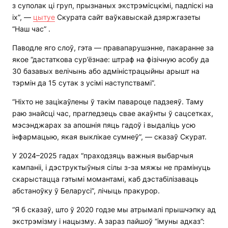
з суполак ці груп, прызнаных экстрэмісцкімі, падпіскі на
іх”, —
цытуе
Скурата сайт ваўкавыскай дзяржгазеты
“Наш час” .
Паводле яго слоў, гэта — правапарушэнне, пакаранне за
якое “дастаткова сур’ёзнае: штраф на фізічную асобу да
30 базавых велічынь або адміністрацыйны арышт на
тэрмін да 15 сутак з усімі наступствамі”.
“Ніхто не зацікаўлены ў такім павароце падзеяў. Таму
раю знайсці час, прагледзець свае акаўнты ў сацсетках,
мэсэнджарах за апошнія пяць гадоў і выдаліць усю
інфармацыю, якая выклікае сумнеў”, — сказаў Скурат.
У 2024–2025 гадах “праходзяць важныя выбарчыя
кампаніі, і дэструктыўныя сілы з-за мяжы не прамінуць
скарыстацца гэтымі момантамі, каб дэстабілізаваць
абстаноўку ў Беларусі”, лічыць пракурор.
“Я б сказаў, што ў 2020 годзе мы атрымалі прышчэпку ад
экстрэмізму і нацызму. А зараз пайшоў “імуны адказ”: