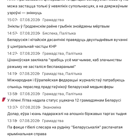
можа застацца толькі ў невялікіх супольнасцях, а на дзяржаўным
узроўні — знікнуць
15:07
07.08.2026
Грамадства
Зніклы ў Гродзенскім раёне грыбнік знойдзены мёртвым
14:57
07.08.2026
Бяспека, Палітыка
Беларускія і кітайскія дэсантнікі правядуць двухтыднёвыя вучэнні
ў цэнтральнай частцы КНР
14:27
07.08.2026
Грамадства, Палітыка
Ціханоўская заклікала "зрабіць усё магчымае, каб злачынствы
рэжыму не засталіся беспакаранымі"
14:19
07.08.2026
Грамадства, Палітыка
Міжнародная і Еўрапейская федэрацыі журналістаў патрабуюць
спыніць пераслед прадстаўнікоў беларускай медыясферы
13:58
07.08.2026
Грамадства, Палітыка
У ліпені Літва надала статус уцекача 12 грамадзянам Беларусі
13:37
07.08.2026
Эканоміка
Долар, еўра і юань падаражэлі на апошніх біржавых таргах тыдня
13:18
07.08.2026
Грамадства
Па факце гібелі слесара на рудніку "Беларуськалія" распачатая
крымінальная справа