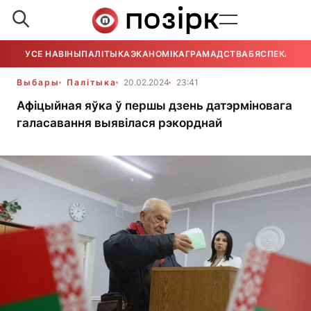
УСЕ НАВІНЫ
ПАЛІТЫКА
ЭКАНОМІКА
ГРАМАДСТВА
БЯСПЕКА
УСЕ
Выбары
Палітыка
20.02.2024
23:41
Афіцыйная яўка ў першы дзень датэрміновага
галасавання выявілася рэкорднай