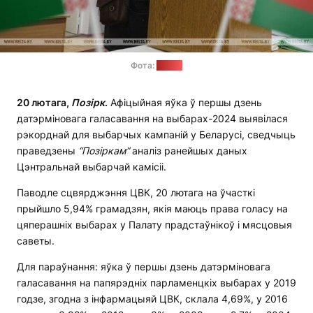
Фота:
БелТА
20 лютага,
Позірк
.
Афіцыйная яўка ў першы дзень
датэрміновага галасавання на выбарах-2024 выявілася
рэкорднай для выбарчых кампаній у Беларусі, сведчыць
праведзены
“Позіркам”
аналіз ранейшых даных
Цэнтральнай выбарчай камісіі.
Паводле сцвярджэння ЦВК, 20 лютага на ўчасткі
прыйшло 5,94% грамадзян, якія маюць права голасу на
цяперашніх выбарах у Палату прадстаўнікоў і мясцовыя
саветы.
Для параўнання: яўка ў першы дзень датэрміновага
галасавання на папярэдніх парламенцкіх выбарах у 2019
годзе, згодна з інфармацыяй ЦВК, склала 4,69%, у 2016