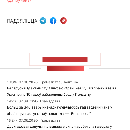
(дапоўнена)
ПАДЗЯЛІЦЦА:
ПАКАЗАЦЬ БОЛЬШ
СТУЖКА НАВІН
19:39
07.08.2026
Грамадства, Палітыка
Беларускаму актывісту Аляксею Францкевічу, які пражывае ва
Украіне, на 10 гадоў забаронены ўезд у Польшчу
19:22
07.08.2026
Грамадства
Больш за 340 аварыйна-аднаўленчых брыгад задзейнічана ў
ліквідацыі наступстваў непагадзі — "Белэнерга"
18:24
07.08.2026
Грамадства
Двухгадовая дзяўчынка выпала з акна чацвёртага паверха ў