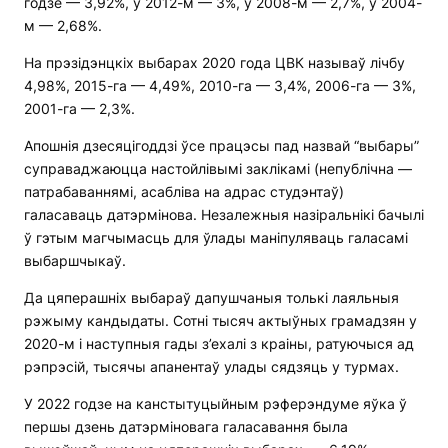
годзе — 3,92%, у 2012-м — 3%, у 2008-м — 2,7%, у 2004-
м — 2,68%.
На прэзідэнцкіх выбарах 2020 года ЦВК называў лічбу
4,98%, 2015-га — 4,49%, 2010-га — 3,4%, 2006-га — 3%,
2001-га — 2,3%.
Апошнія дзесяцігоддзі ўсе працэсы пад назвай “выбары”
суправаджаюцца настойлівымі заклікамі (непублічна —
патрабаваннямі, асабліва на адрас студэнтаў)
галасаваць датэрмінова. Незалежныя назіральнікі бачылі
ў гэтым магчымасць для ўлады маніпуляваць галасамі
выбаршчыкаў.
Да цяперашніх выбараў дапушчаныя толькі лаяльныя
рэжыму кандыдаты. Сотні тысяч актыўных грамадзян у
2020-м і наступныя гады з’ехалі з краіны, ратуючыся ад
рэпрэсій, тысячы апанентаў улады сядзяць у турмах.
У 2022 годзе на канстытуцыйным рэферэндуме яўка ў
першы дзень датэрміновага галасавання была