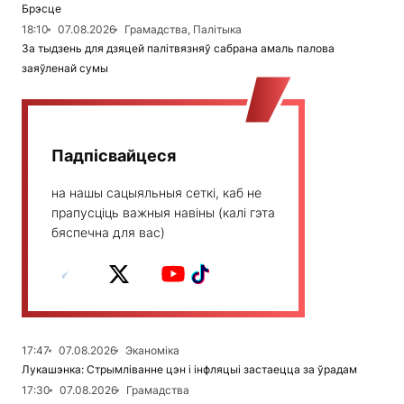
Брэсце
18:10
07.08.2026
Грамадства, Палітыка
За тыдзень для дзяцей палітвязняў сабрана амаль палова
заяўленай сумы
Падпісвайцеся
на нашы сацыяльныя сеткі, каб не
прапусціць важныя навіны (калі гэта
бяспечна для вас)
17:47
07.08.2026
Эканоміка
Лукашэнка: Стрымліванне цэн і інфляцыі застаецца за ўрадам
17:30
07.08.2026
Грамадства