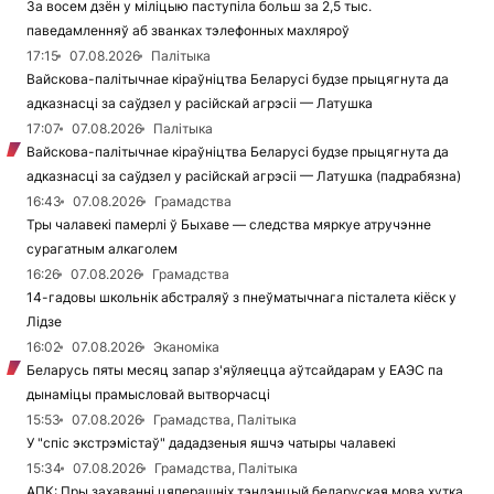
За восем дзён у міліцыю паступіла больш за 2,5 тыс.
паведамленняў аб званках тэлефонных махляроў
17:15
07.08.2026
Палітыка
Вайскова-палітычнае кіраўніцтва Беларусі будзе прыцягнута да
адказнасці за саўдзел у расійскай агрэсіі — Латушка
17:07
07.08.2026
Палітыка
Вайскова-палітычнае кіраўніцтва Беларусі будзе прыцягнута да
адказнасці за саўдзел у расійскай агрэсіі — Латушка (падрабязна)
16:43
07.08.2026
Грамадства
Тры чалавекі памерлі ў Быхаве — следства мяркуе атручэнне
сурагатным алкаголем
16:26
07.08.2026
Грамадства
14-гадовы школьнік абстраляў з пнеўматычнага пісталета кіёск у
Лідзе
16:02
07.08.2026
Эканоміка
Беларусь пяты месяц запар з'яўляецца аўтсайдарам у ЕАЭС па
дынаміцы прамысловай вытворчасці
15:53
07.08.2026
Грамадства, Палітыка
У "спіс экстрэмістаў" дададзеныя яшчэ чатыры чалавекі
15:34
07.08.2026
Грамадства, Палітыка
АПК: Пры захаванні цяперашніх тэндэнцый беларуская мова хутка