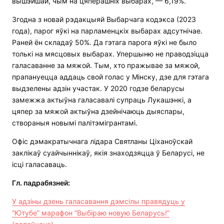
вышэйшай, чым на цяперашніх выбарах, — 6,19%.
Згодна з новай рэдакцыяй Выбарчага кодэкса (2023
года), парог яўкі на парламенцкіх выбарах адсутнічае.
Раней ён складаў 50%. Да гэтага парога яўкі не было
толькі на мясцовых выбарах. Упершыню не праводзіцца
галасаванне за мяжой. Тым, хто пражывае за мяжой,
прапануецца аддаць свой голас у Мінску, дзе для гэтага
выдзелены адзін участак. У 2020 годзе беларусы
замежжа актыўна галасавалі супраць Лукашэнкі, а
цяпер за мяжой актыўна дзейнічаюць дыяспары,
створаныя новымі палітэмігрантамі.
Офіс дэмакратычнага лідара Святланы Ціханоўскай
заклікаў суайчыннікаў, якія знаходзяцца ў Беларусі, не
ісці галасаваць.
Гл. падрабязней:
У адзіны дзень галасавання дэмсілы правядуць у
“Ютубе” марафон “Выбіраю новую Беларусь!”