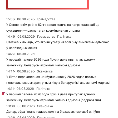
15:08
06.08.2026
Грамадства
У Сенненскім раёне 62-гадовая жанчына пагражала забіць
сужыцеля — распачатая крымінальная справа
14:49
06.08.2026
Грамадства, Палітыка
Статкевіч лічыць, что яго інсульт у няволі быў выкліканы адмоваю
ў неабходных леках
14:27
06.08.2026
У першай палове 2026 года Грузія дала прытулак аднаму
замежніку, беларусы атрымалі чатыры адмовы
14:14
06.08.2026
Эканоміка
У Літве перахопленая найбуйнейшая ў 2026 годзе партыя
нелегальных цыгарэт, у тым ліку з беларускімі акцызнымі маркамі
14:11
06.08.2026
Палітыка
У першай палове 2026 года Грузія дала прытулак аднаму
замежніку, беларусы атрымалі чатыры адмовы (падрабязна)
13:38
06.08.2026
Эканоміка
Долар, еўра і юань падаражэлі на біржавых таргах 6 жніўня
13:36
06.08.2026
Грамадства