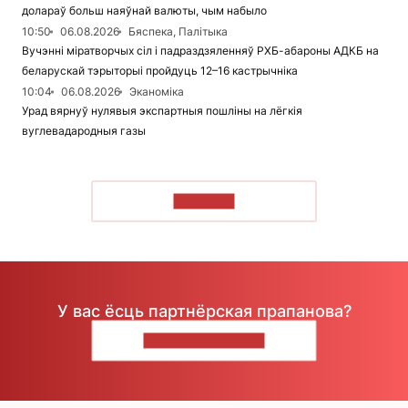
долараў больш наяўнай валюты, чым набыло
10:50
06.08.2026
Бяспека, Палітыка
Вучэнні міратворчых сіл і падраздзяленняў РХБ-абароны АДКБ на
беларускай тэрыторыі пройдуць 12–16 кастрычніка
10:04
06.08.2026
Эканоміка
Урад вярнуў нулявыя экспартныя пошліны на лёгкія
вуглевадародныя газы
ЧЫТАЦЬ
У вас ёсць партнёрская прапанова?
НАПІШЫЦЕ НАМ