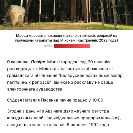
Месца масавага пахавання ахвяр сталінскіх рэпрэсій ва
ўрочышчы Курапаты пад Мінскам (кастрычнік 2022 года)
Фота:
тэлеканал "Белсат"
9 сакавіка,
Позірк
.
Мінскі гарадскі суд 20 сакавіка
разгледзіць іск Міністэрства юстыцыі аб ліквідацыі
грамадскага аб’яднання “Беларуская асацыяцыя ахвяр
палітычных рэпрэсій”, вынікае з раскладу на сайце
электроннага судаводства.
Суддзя Наталля Пясенка пачне працэс у 10:00.
Згодна з данымі з Адзінага дзяржаўнага рэгістра
юрыдычных асоб і індывідуальных прадпрымальнікаў,
асацыяцыя зарэгістраваная 5 чэрвеня 1992 года.