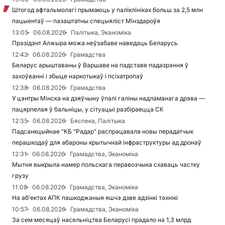
Штогод афтальмолагі прымаюць у паліклініках больш за 2,5 млн
пацыентаў — пазаштатны спецыяліст Мінздароўя
13:05
06.08.2026
Палітыка, Эканоміка
Прэзідэнт Алжыра можа неўзабаве наведаць Беларусь
12:42
06.08.2026
Грамадства
Беларус арыштаваны ў Варшаве на падставе падазрэння ў
захоўванні і збыце наркотыкаў і псіхатропаў
12:38
06.08.2026
Грамадства
У цэнтры Мінска на дзяўчыну ўпалі галіны надламанага дрэва —
пацярпелая ў бальніцы, у сітуацыі разбіраецца СК
12:35
06.08.2026
Бяспека, Палітыка
Падсанкцыйнае "КБ "Радар" распрацавала новы перадатчык
перашкодаў для абароны крытычнай інфраструктуры ад дронаў
12:31
06.08.2026
Грамадства, Эканоміка
Мытня выкрыла намер польскага перавозчыка схаваць частку
грузу
11:08
06.08.2026
Грамадства, Эканоміка
На аб'ектах АПК пашкоджаныя яшчэ дзве адзінкі тэхнікі
10:57
06.08.2026
Грамадства, Эканоміка
За сем месяцаў насельніцтва Беларусі прадало на 1,3 млрд