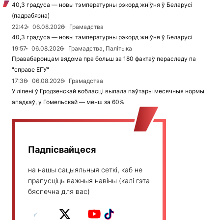
40,3 градуса — новы тэмпературны рэкорд жніўня ў Беларусі
(падрабязна)
22:42
06.08.2026
Грамадства
40,3 градуса — новы тэмпературны рэкорд жніўня ў Беларусі
19:57
06.08.2026
Грамадства, Палітыка
Правабаронцам вядома пра больш за 180 фактаў пераследу па
"справе ЕГУ"
17:36
06.08.2026
Грамадства
У ліпені ў Гродзенскай вобласці выпала паўтары месячныя нормы
ападкаў, у Гомельскай — менш за 60%
Падпісвайцеся
на нашы сацыяльныя сеткі, каб не
прапусціць важныя навіны (калі гэта
бяспечна для вас)