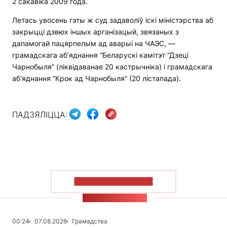
2 сакавіка 2009 года.
Летась увосень гэты ж суд задаволіў іскі міністэрства аб
закрыцці дзвюх іншых арганізацый, звязаных з
дапамогай пацярпелым ад аварыі на ЧАЭС, —
грамадскага аб’яднання “Беларускі камітэт “Дзеці
Чарнобыля” (ліквідаванае 20 кастрычніка) і грамадскага
аб’яднання “Крок ад Чарнобыля” (20 лістапада).
ПАДЗЯЛІЦЦА:
ПАКАЗАЦЬ БОЛЬШ
СТУЖКА НАВІН
00:24
07.08.2026
Грамадства