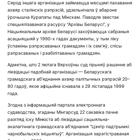
Сярод іншага арганізацыя займаецца месцамі пахавання
ахвяр сталінскіх рэпрэсій, удзельнічала ў абароне
ўрочышча Курапаты пад Мінскам. Паводле звестак
спецыялізаванага рэсурсу “Архівы Беларусі”, у
Нацыянальным архіве Беларусі захоўваюцца сабраныя
асацыяцыяй у 1990-х гадах дакументы, у тым ліку
ўспаміны рэпрэсаваных грамадзян і іх сем’яў, спісы
рэпрэсаваных і рэабілітаваных грамадзян.
Адметна, што 2 лютага Вярхоўны суд прыняў рашэнне аб
ліквідацыі падобнай арганізацыі — Беларускага
грамадскага аб’яднання ахвяр палітычных рэпрэсій 20–
80 гадоў, якое афіцыйна існавала з 29 лістапада 1999
года.
Згодна з інфармацыяй партала электроннага
судаводства, згаданы Мінгарсуд 22 сакавіка пачне
разгляд іску Мінюста аб ліквідацыі сацыяльна-
экалагічнага грамадскага аб’яднання “Цэнтр падтрымкі
чарнобыльскіх ініцыятыў”. Арганізацыя зарэгістраваная