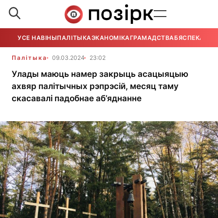
УСЕ НАВІНЫ
ПАЛІТЫКА
ЭКАНОМІКА
ГРАМАДСТВА
БЯСПЕКА
УСЕ
Палітыка
09.03.2024
23:02
Улады маюць намер закрыць асацыяцыю
ахвяр палітычных рэпрэсій, месяц таму
скасавалі падобнае аб’яднанне