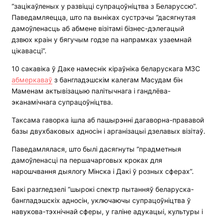
“зацікаўленых у развіцці супрацоўніцтва з Беларуссю”.
Паведамляецца, што па выніках сустрэчы “дасягнутая
дамоўленасць аб абмене візітамі бізнес-дэлегацый
дзвюх краін у бягучым годзе па напрамках узаемнай
цікавасці”.
10 сакавіка ў Даке намеснік кіраўніка беларускага МЗС
абмеркаваў
з бангладэшскім калегам Масудам бін
Маменам актывізацыю палітычнага і гандлёва-
эканамічнага супрацоўніцтва.
Таксама гаворка ішла аб пашырэнні дагаворна-прававой
базы двухбаковых адносін і арганізацыі дзелавых візітаў.
Паведамлялася, што былі дасягнуты “прадметныя
дамоўленасці па першачарговых кроках для
нарошчвання дыялогу Мінска і Дакі ў розных сферах”.
Бакі разгледзелі “шырокі спектр пытанняў беларуска-
бангладэшскіх адносін, уключаючы супрацоўніцтва ў
навукова-тэхнічнай сферы, у галіне адукацыі, культуры і