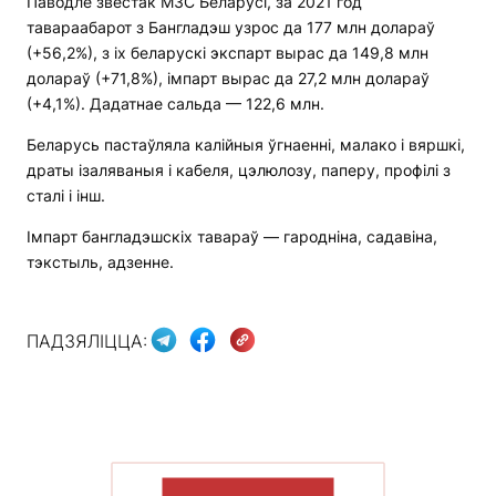
Паводле звестак МЗС Беларусі, за 2021 год
тавараабарот з Бангладэш узрос да 177 млн долараў
(+56,2%), з іх беларускі экспарт вырас да 149,8 млн
долараў (+71,8%), імпарт вырас да 27,2 млн долараў
(+4,1%). Дадатнае сальда — 122,6 млн.
Беларусь пастаўляла калійныя ўгнаенні, малако і вяршкі,
драты ізаляваныя і кабеля, цэлюлозу, паперу, профілі з
сталі і інш.
Імпарт бангладэшскіх тавараў — гародніна, садавіна,
тэкстыль, адзенне.
ПАДЗЯЛІЦЦА:
ПАКАЗАЦЬ БОЛЬШ