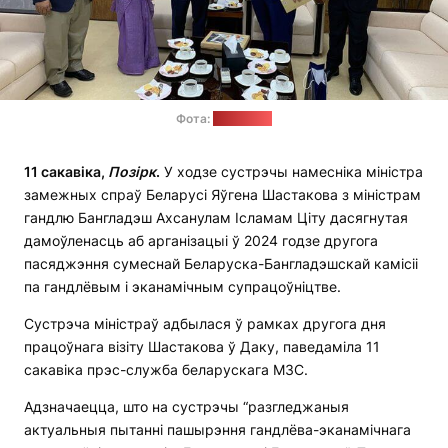
Фота:
сайт МЗС
11 сакавіка,
Позірк
.
У ходзе сустрэчы намесніка міністра
замежных спраў Беларусі Яўгена Шастакова з міністрам
гандлю Бангладэш Ахсанулам Ісламам Ціту дасягнутая
дамоўленасць аб арганізацыі ў 2024 годзе другога
пасяджэння сумеснай Беларуска-Бангладэшскай камісіі
па гандлёвым і эканамічным супрацоўніцтве.
Сустрэча міністраў адбылася ў рамках другога дня
працоўнага візіту Шастакова ў Даку, паведаміла 11
сакавіка прэс-служба беларускага МЗС.
Адзначаецца, што на сустрэчы “разгледжаныя
актуальныя пытанні пашырэння гандлёва-эканамічнага