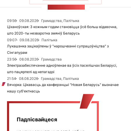
СТУЖКА НАВІН
09:56
09.08.2026
Грамадства, Палітыка
Ціханоўская: З кожным годам становіцца ўсё больш відавочна,
што 2020-ты незваротна змяніў Беларусь
09:07
09.08.2026
Палітыка
Лукашэнка зацікаўлены ў "нарошчванні супрацоўніцтва" з
Сінгапурам
23:56
08.08.2026
Грамадства
Электразабеспячэнне адноўленае ва ўсіх паселішчах Беларусі,
што пацярпелі ад непагадзі
21:54
08.08.2026
Грамадства, Палітыка
Вячорка: Цікавасць да канферэнцыі "Новая Беларусь" вызначае
нашу суб'ектнасць
Падпісвайцеся