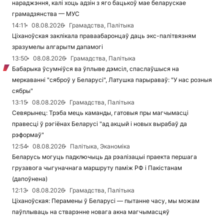
нараджэння, калі хоць адзін з яго бацькоў мае беларускае
грамадзянства — МУС
14:11
08.08.2026
Грамадства, Палітыка
Ціханоўская заклікала праваабаронцаў даць экс-палітвязням
зразумелы алгарытм дапамогі
13:50
08.08.2026
Грамадства, Палітыка
Бабарыка ўсумніўся ва ўплыве дэмсіл, спаслаўшыся на
меркаванні "сяброў у Беларусі", Латушка парыраваў: "У нас розныя
сябры"
13:15
08.08.2026
Грамадства, Палітыка
Севярынец: Трэба мець каманды, гатовыя пры магчымасці
правесці ў рэгіёнах Беларусі "ад акцый і новых вырабаў да
рэформаў"
12:54
08.08.2026
Палітыка, Эканоміка
Беларусь могуць падключыць да рэалізацыі праекта першага
грузавога чыгуначнага маршруту паміж РФ і Пакістанам
(дапоўнена)
12:13
08.08.2026
Грамадства, Палітыка
Ціханоўская: Перамены ў Беларусі — пытанне часу, мы можам
паўплываць на стварэнне новага акна магчымасцяў