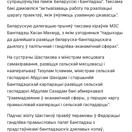
супрацоўніцтва паміж Беларуссю і Бангладэш”. Таксама
бакі дамовіліся “актывізаваць работу па рэалізацыі
шэрагу праектаў, якія ўяўляюць узаемную цікавасць”.
Беларускую дэлегацыю прыняў таксама кіраўнік МЗС
Бангладэш Хасан Махмуд, з якім узгодненыя “падыходы
да далейшага развіцця беларуска-бангладэшскага
дыялогу ў палітычнай і гандлёва-эканамічнай сферах”.
На сустрэчы Шастакова з міністрам мясцовага
самакіравання, развіцця сельскай мясцовасці і
кааператываў Тазулам Ісламам, міністрам сельскай
гаспадаркі Абдусам Шахідам і старшынёй
Бангладэшскай карпарацыі развіцця сельскай
гаспадаркі Абдулам Сазадам бакі абмеркавалі
“ўзаемадзеянне ў эканамічнай сферы, у першую чаргу
прамысловай кааперацыі і сельскай гаспадарцы”.
Падчас візіту Шастакоў правёў перамовы ў Федэрацыі
гандлёва-прамысловых палат Бангладэш з
прадстаўнікамі бангладэшскіх дзелавых колаў,