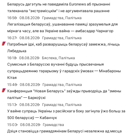
Беларусь дагэтуль не паведаміла Euronews аб прызнанні
тэлеканала "экстрэмісцкім" і не аргументавала рашэнне
16:56
08.08.2026
Грамадства, Палітыка
Легалізацыя беларусаў, ушанаванне памяці зразумелыя для
мірнага часу, але ва Украіне вайна — амбасадар Чарнагор
16:27
08.08.2026
Грамадства, Палітыка
Патрэбныя ідэі, каб разварушыць беларусаў замежжа, лічыць
Лябедзька
16:18
08.08.2026
Бяспека, Палітыка
Сумесныя з Беларуссю вучэнні будуць прысвечаныя
супрацьдзеянню тэрарызму ў гарадскіх ўмовах — Мінабароны
Кітая
15:46
08.08.2026
Грамадства, Палітыка
Канферэнцыя "Новая Беларусь" заўжды прыводзіць да "змены
палітык" — Баркоўскі
15:13
08.08.2026
Грамадства, Палітыка
У вайне супраць Украіны з расійскага боку загінула ўжо больш за
500 беларусаў — Кабанчук
15:03
08.08.2026
Грамадства
Дзіця становіцца грамадзянінам Беларусі незалежна ад месца