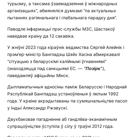
турызму, а таксама ўзаемадзеянне ў міжнародных
арганізацыях”, абмяняліся думкамі “па актуальных
пытаннях рэгіянальнага і глабальнага парадку дня”.
Паводле інфармацыі прэс-службы МЗС, Шастакоў
наведвае краіну да 12 сакавіка.
У жніўні 2023 года кіраўнік ведамства Сяргей Алейнік і
прэм’ер-міністр Бангладэш Шэйх Хасіна абмеркавалі
“сітуацыю з беларускімі калійнымі ўгнаеннямі”
(знаходзяцца пад санкцыямі ЕС. —
“
Позірк
“.
),
паведамляў афіцыйны Мінск.
Дыпламатычныя адносіны паміж Беларуссю і Народнай
Рэспублікай Бангладэш устаноўленыя ў лютым 1992
года. У краіне акрэдытаваны па сумяшчальніцтве пасол
у Індыі Аляксандр Ржэвускі.
Двухбаковае пагадненне аб гандлёва-эканамічным
супрацоўніцтве ўступіла ў сілу ў траўні 2012 года.