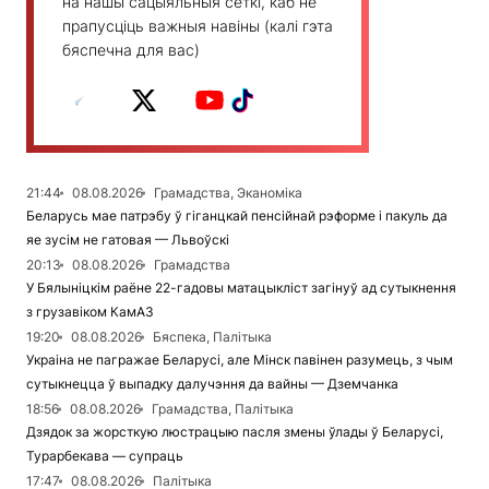
на нашы сацыяльныя сеткі, каб не
прапусціць важныя навіны (калі гэта
бяспечна для вас)
21:44
08.08.2026
Грамадства, Эканоміка
Беларусь мае патрэбу ў гіганцкай пенсійнай рэформе і пакуль да
яе зусім не гатовая — Львоўскі
20:13
08.08.2026
Грамадства
У Бялыніцкім раёне 22-гадовы матацыкліст загінуў ад сутыкнення
з грузавіком КамАЗ
19:20
08.08.2026
Бяспека, Палітыка
Украіна не пагражае Беларусі, але Мінск павінен разумець, з чым
сутыкнецца ў выпадку далучэння да вайны — Дземчанка
18:56
08.08.2026
Грамадства, Палітыка
Дзядок за жорсткую люстрацыю пасля змены ўлады ў Беларусі,
Турарбекава — супраць
17:47
08.08.2026
Палітыка