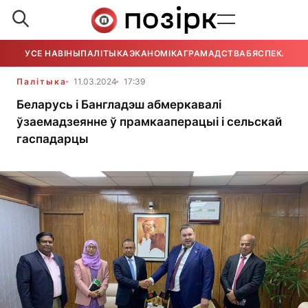
УСЕ НАВІНЫ
ПАЛІТЫКА
ЭКАНОМІКА
ГРАМАДСТВА
БЯСПЕКА
УСЕ
Палітыка
11.03.2024
17:39
Беларусь і Бангладэш абмеркавалі
ўзаемадзеянне ў прамкааперацыі і сельскай
гаспадарцы