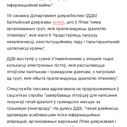
інфармацыйнай вайны”.
19 сакавіка Дэпартамент дзяржбяспекі (ДДБ)
балтыйскай дзяржавы
заявіў
, што ў Літве “няма
арганізаваных груп, якія прапагандуюць ідэалогію
літвінізму”, якія маглі б “прадстаўляць пагрозу
незалежнасці, канстытуцыйнаму ладу і тэрытарыяльнай
цэласнасці краіны”.
ДДБ выступіў у сувязі з”павелічэннем у апошнія тыдні
колькасці электронных лістоў, якія рассылаюцца
літоўскім палітыкам і грамадскім дзеячам, з пагрозамі
ад груп, якія нібыта прапагандуюць ідэалогію літвінізму”.
Спецслужба таксама адрэагавала на прадпрымаемыя ў
сацсетках спробы “завербаваць літоўцаў для напісання
лозунгаў гэтай ідэалогіі ў грамадскіх месцах за
грашовую ўзнагароду”. На думку ДДБ, “такая дзейнасць
адпавядае асаблівасцям псіха-інфармацыйных
аперацый, арганізаваных варожымі Літве дзяржавамі і