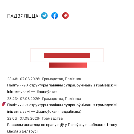
ПАДЗЯЛІЦЦА:
ПАКАЗАЦЬ БОЛЬШ
СТУЖКА НАВІН
23:48
07.08.2026
Грамадства, Палітыка
Палітычныя структуры павінны супрацоўнічаць з грамадскімі
ініцыятывамі — Ціханоўская
23:23
07.08.2026
Грамадства, Палітыка
Палітычныя структуры павінны супрацоўнічаць з грамадскімі
ініцыятывамі — Ціханоўская (падрабязна)
22:02
07.08.2026
Грамадства
Рассельгаснагляд не прапусціў у Пскоўскую вобласць 1 тону
масла з Беларусі