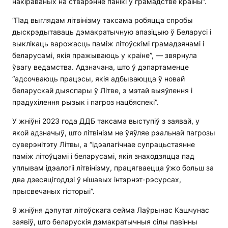
накіраваных на стварэнне панікі ў грамадстве краіны”.
“Пад выглядам літвінізму таксама робяцца спробы
дыскрэдытаваць дэмакратычную апазіцыю ў Беларусі і
выклікаць варожасць паміж літоўскімі грамадзянамі і
беларусамі, якія пражываюць у краіне”, — звярнула
ўвагу ведамства. Адзначана, што ў дэпартаменце
“адсочваюць працэсы, якія адбываюцца ў новай
беларускай дыяспары ў Літве, з мэтай выяўлення і
прадухілення рызык і пагроз нацбяспекі”.
У жніўні 2023 года ДДБ таксама выступіў з заявай, у
якой адзначыў, што літвінізм не ўяўляе рэальнай пагрозы
суверэнітэту Літвы, а “ідэалагічнае супрацьстаянне
паміж літоўцамі і беларусамі, якія знаходзяцца пад
уплывам ідэалогіі літвінізму, працягваецца ўжо больш за
два дзесяцігоддзі ў нішавых інтэрнэт-рэсурсах,
прысвечаных гісторыі”.
9 жніўня дэпутат літоўскага сейма Лаўрынас Кашчунас
заявіў, што беларускія дэмакратычныя сілы павінны