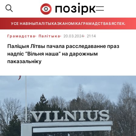
УСЕ НАВІНЫ
ПАЛІТЫКА
ЭКАНОМІКА
ГРАМАДСТВА
БЯСПЕКА
УСЕ
Грамадства
Палітыка
20.03.2024
21:14
Паліцыя Літвы пачала расследаванне праз
надпіс “Вільня наша” на дарожным
паказальніку