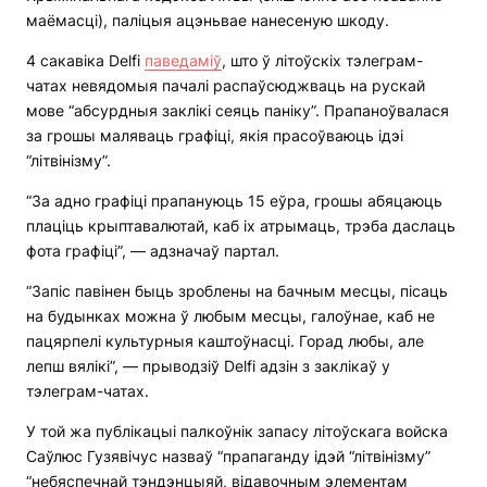
маёмасці), паліцыя ацэньвае нанесеную шкоду.
4 сакавіка Delfi
паведаміў
, што ў літоўскіх тэлеграм-
чатах невядомыя пачалі распаўсюджваць на рускай
мове “абсурдныя заклікі сеяць паніку”. Прапаноўвалася
за грошы маляваць графіці, якія прасоўваюць ідэі
“літвінізму”.
“За адно графіці прапануюць 15 еўра, грошы абяцаюць
плаціць крыптавалютай, каб іх атрымаць, трэба даслаць
фота графіці”, — адзначаў партал.
“Запіс павінен быць зроблены на бачным месцы, пісаць
на будынках можна ў любым месцы, галоўнае, каб не
пацярпелі культурныя каштоўнасці. Горад любы, але
лепш вялікі”, — прыводзіў Delfi адзін з заклікаў у
тэлеграм-чатах.
У той жа публікацыі палкоўнік запасу літоўскага войска
Саўлюс Гузявічус назваў “прапаганду ідэй “літвінізму”
“небяспечнай тэндэнцыяй, відавочным элементам