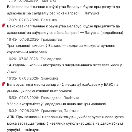
17:15
07.08.2026
Палітыка
Вайскова-палітычнае кіраўніцтва Беларусі будзе прыцягнута да
адказнасці за саўдзел у расійскай агрэсіі — Латушка
17:07
07.08.2026
Палітыка
Вайскова-палітычнае кіраўніцтва Беларусі будзе прыцягнута да
адказнасці за саўдзел у расійскай агрэсіі — Латушка (падрабязна)
16:43
07.08.2026
Грамадства
Тры чалавекі памерлі ў Быхаве — следства мяркуе атручэнне
сурагатным алкаголем
16:26
07.08.2026
Грамадства
14-гадовы школьнік абстраляў з пнеўматычнага пісталета кіёск у
Лідзе
16:02
07.08.2026
Эканоміка
Беларусь пяты месяц запар з'яўляецца аўтсайдарам у ЕАЭС па
дынаміцы прамысловай вытворчасці
15:53
07.08.2026
Грамадства, Палітыка
У "спіс экстрэмістаў" дададзеныя яшчэ чатыры чалавекі
15:34
07.08.2026
Грамадства, Палітыка
АПК: Пры захаванні цяперашніх тэндэнцый беларуская мова хутка
можа застацца толькі ў невялікіх супольнасцях, а на дзяржаўным
узроўні — знікнуць