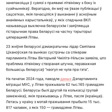
занепакоіцца ў сувязі з праявамі літвінізму з боку іх
суайчыннікаў. Верагодна, ён меў на ўвазе публікацыі ў
сацсетках, якія пачасціліся ў выкананні ў асноўным
ананімных карыстальнікаў, у якіх спадчына ВКЛ
называецца выключна беларускім і заяўляецца
гістарычнае права Беларусі на частку тэрыторыі
цяперашняй Літвы.
23 жніўня беларускі дэмакратычны лідар Святлана
Ціханоўская па выніках сустрэчы са спікерам
парламента Літвы Вікторыяй Чмілітэ-Нільсэн заявіла, што
праблема літвінізму створаная штучна, пераважная
большасць беларусаў “наогул не чула пра гэта”.
На пачатак 2024 года, паводле
даных
Дэпартамента
міграцыі МУС, у Літве пражывала 62 тыс.165 грамадзян
Беларусі. Беларусы былі другой па колькасці групай
замежнікаў, якія пражываюць у Літве, пасля ўкраінцаў.
Летась у краіну з мэтай пражывання прыбыло 15 тыс.
817 чалавек, з якіх 150 — грамадзяне Літвы.