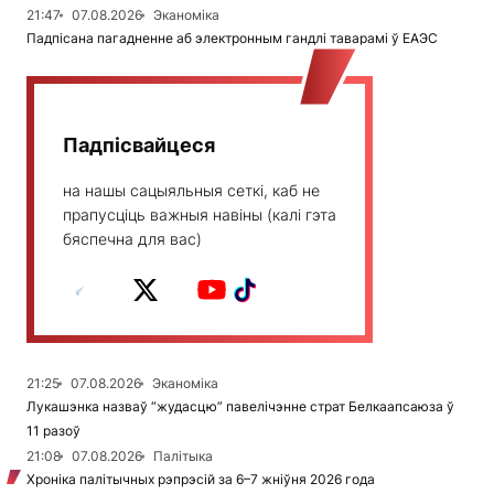
21:47
07.08.2026
Эканоміка
Падпісана пагадненне аб электронным гандлі таварамі ў ЕАЭС
Падпісвайцеся
на нашы сацыяльныя сеткі, каб не
прапусціць важныя навіны (калі гэта
бяспечна для вас)
21:25
07.08.2026
Эканоміка
Лукашэнка назваў “жудасцю” павелічэнне страт Белкаапсаюза ў
11 разоў
21:08
07.08.2026
Палітыка
Хроніка палітычных рэпрэсій за 6–7 жніўня 2026 года