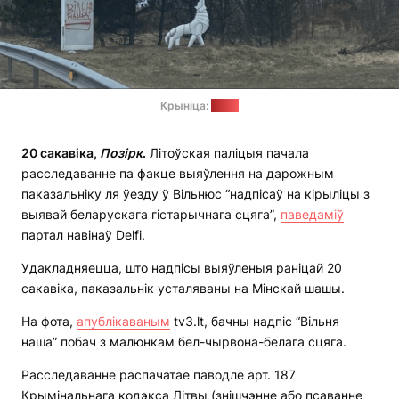
Крыніца:
tv3.lt
20 сакавіка,
Позірк
.
Літоўская паліцыя пачала
расследаванне па факце выяўлення на дарожным
паказальніку ля ўезду ў Вільнюс “надпісаў на кірыліцы з
выявай беларускага гістарычнага сцяга”,
паведаміў
партал навінаў Delfi.
Удакладняецца, што надпісы выяўленыя раніцай 20
сакавіка, паказальнік усталяваны на Мінскай шашы.
На фота,
апублікаваным
tv3.lt, бачны надпіс “Вільня
наша” побач з малюнкам бел-чырвона-белага сцяга.
Расследаванне распачатае паводле арт. 187
Крымінальнага кодэкса Літвы (знішчэнне або псаванне