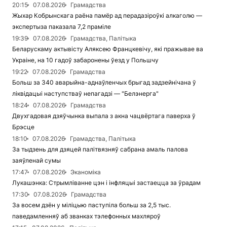
20:15
07.08.2026
Грамадства
Жыхар Кобрынскага раёна памёр ад перадазіроўкі алкаголю —
экспертыза паказала 7,2 праміле
19:39
07.08.2026
Грамадства, Палітыка
Беларускаму актывісту Аляксею Францкевічу, які пражывае ва
Украіне, на 10 гадоў забаронены ўезд у Польшчу
19:22
07.08.2026
Грамадства
Больш за 340 аварыйна-аднаўленчых брыгад задзейнічана ў
ліквідацыі наступстваў непагадзі — "Белэнерга"
18:24
07.08.2026
Грамадства
Двухгадовая дзяўчынка выпала з акна чацвёртага паверха ў
Брэсце
18:10
07.08.2026
Грамадства, Палітыка
За тыдзень для дзяцей палітвязняў сабрана амаль палова
заяўленай сумы
17:47
07.08.2026
Эканоміка
Лукашэнка: Стрымліванне цэн і інфляцыі застаецца за ўрадам
17:30
07.08.2026
Грамадства
За восем дзён у міліцыю паступіла больш за 2,5 тыс.
паведамленняў аб званках тэлефонных махляроў