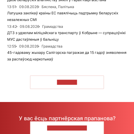
13:51
09.08.2026
Бяспека, Палітыка
Латушка заклікаў краіны ЕС павялічыць падтрымку беларускіх
незалежных СМІ
13:42
09.08.2026
Грамадства
ДТЗ з удзелам міліцэйскага транспарту ў Кобрыне — супрацоўнікі
МУС дастаўленыя ў бальніцу
12:55
09.08.2026
Грамадства
45-гадоваму жыхару Салігорска пагражае да 15 гадоў зняволення
за распаўсюд наркотыкаў
ЧЫТАЦЬ
У вас ёсць партнёрская прапанова?
НАПІШЫЦЕ НАМ