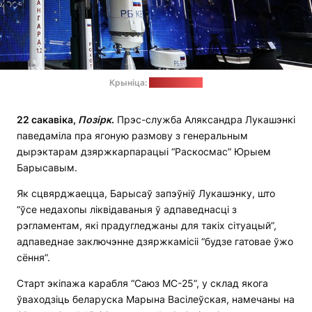
Крыніца:
vedomosti.ru
22 сакавіка,
Позірк
.
Прэс-служба Аляксандра Лукашэнкі
паведаміла пра ягоную размову з генеральным
дырэктарам дзяржкарпарацыі “Раскосмас” Юрыем
Барысавым.
Як сцвярджаецца, Барысаў запэўніў Лукашэнку, што
“ўсе недахопы ліквідаваныя ў адпаведнасці з
рэгламентам, які прадугледжаны для такіх сітуацый”,
адпаведнае заключэнне дзяржкамісіі “будзе гатовае ўжо
сёння”.
Старт экіпажа карабля “Саюз МС-25”, у склад якога
ўваходзіць беларуска Марына Васілеўская, намечаны на