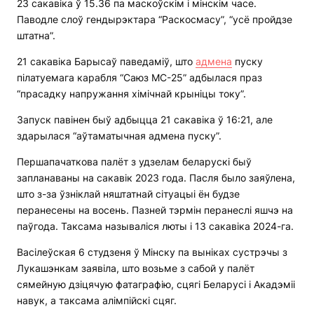
23 сакавіка ў 15.36 па маскоўскім і мінскім часе.
Паводле слоў гендырэктара “Раскосмасу”, “усё пройдзе
штатна”.
21 сакавіка Барысаў паведаміў, што
адмена
пуску
пілатуемага карабля “Саюз МС-25” адбылася праз
“прасадку напружання хімічнай крыніцы току”.
Запуск павінен быў адбыцца 21 сакавіка ў 16:21, але
здарылася “аўтаматычная адмена пуску”.
Першапачаткова палёт з удзелам беларускі быў
запланаваны на сакавік 2023 года. Пасля было заяўлена,
што з-за ўзніклай няштатнай сітуацыі ён будзе
перанесены на восень. Пазней тэрмін перанеслі яшчэ на
паўгода. Таксама называліся люты і 13 сакавіка 2024-га.
Васілеўская 6 студзеня ў Мінску па выніках сустрэчы з
Лукашэнкам заявіла, што возьме з сабой у палёт
сямейную дзіцячую фатаграфію, сцягі Беларусі і Акадэміі
навук, а таксама алімпійскі сцяг.