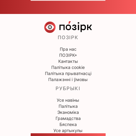
ПОЗІРК
Пра нас
ПОЗІРК+
Кантакты
Палітыка cookie
Палітыка прыватнасці
Палажэнні і ўмовы
РУБРЫКІ
Усе навіны
Палітыка
Эканоміка
Грамадства
Бяспека
Усе артыкулы