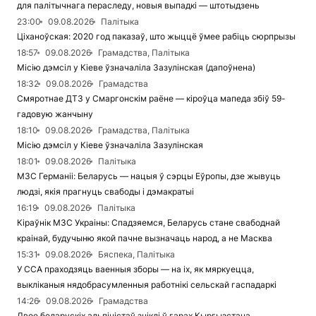
для палітычнага пераследу, новыя выпадкі — штотыдзень
23:00
09.08.2026
Палітыка
Ціханоўская: 2020 год паказаў, што жыццё ўмее рабіць сюрпрызы
18:57
09.08.2026
Грамадства, Палітыка
Місію дэмсіл у Кіеве ўзначаліла Зазулінская (дапоўнена)
18:32
09.08.2026
Грамадства
Смяротнае ДТЗ у Смаргонскім раёне — кіроўца мапеда збіў 59-
гадовую жанчыну
18:10
09.08.2026
Грамадства, Палітыка
Місію дэмсіл у Кіеве ўзначаліла Зазулінская
18:01
09.08.2026
Палітыка
МЗС Германіі: Беларусь — нацыя ў сэрцы Еўропы, дзе жывуць
людзі, якія прагнуць свабоды і дэмакратыі
16:19
09.08.2026
Палітыка
Кіраўнік МЗС Украіны: Спадзяемся, Беларусь стане свабоднай
краінай, будучыню якой пачне вызначаць народ, а не Масква
15:31
09.08.2026
Бяспека, Палітыка
У ССА праходзяць ваенныя зборы — на іх, як мяркуецца,
выкліканыя нядобрасумленныя работнікі сельскай гаспадаркі
14:26
09.08.2026
Грамадства
Двое беларускіх альпіністаў зніклі ў гарах Кыргызстана