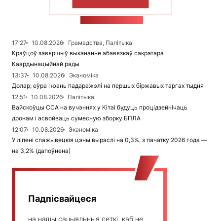
ПАКАЗАЦЬ БОЛЬШ
СТУЖКА НАВІН
17:27
10.08.2026
Грамадства, Палітыка
Краўцоў завяршыў выкананне абавязкаў сакратара
Каардынацыйнай рады
13:37
10.08.2026
Эканоміка
Долар, еўра і юань падаражэлі на першых біржавых таргах тыдня
12:51
10.08.2026
Палітыка
Вайскоўцы ССА на вучэннях у Кітаі будуць процідзейнічаць
дронам і асвойваць сумесную зборку БПЛА
12:07
10.08.2026
Эканоміка
У ліпені спажывецкія цэны выраслі на 0,3%, з пачатку 2026 года —
на 3,2% (дапоўнена)
Падпісвайцеся
на нашы сацыяльныя сеткі, каб не