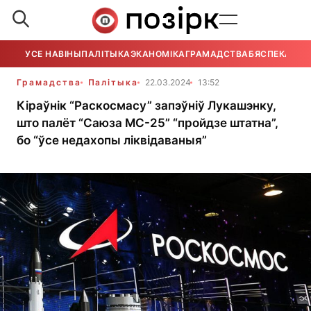
УСЕ НАВІНЫ
ПАЛІТЫКА
ЭКАНОМІКА
ГРАМАДСТВА
БЯСПЕКА
УСЕ
Грамадства
Палітыка
22.03.2024
13:52
Кіраўнік “Раскосмасу” запэўніў Лукашэнку,
што палёт “Саюза МС-25” “пройдзе штатна”,
бо “ўсе недахопы ліквідаваныя”