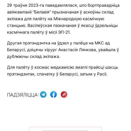
29 траўня 2023-га паведамлялася, што бортправадніца
авіякампаніі “Белавія” прызначаная ў асноўны склад
экіпажа для палёту на Міжнародную касмічную
станцыю. Васілеўская пазначаная ў якасці ўдзельніцы
касмічнага палёту ў місіі ЭП-21.
Другая прэтэндэнтка на ўдзел у палёце на МКС ад
Беларусі, дзіцячы хірург Анастасія Лянкова, увайшла ў
дублюючы склад экіпажа.
Для палёту ў космас медкамісію змаглі прайсці шэсць
прэтэндэнтак, спачатку ў Беларусі, затым у Расіі.
ПАДЗЯЛІЦЦА: