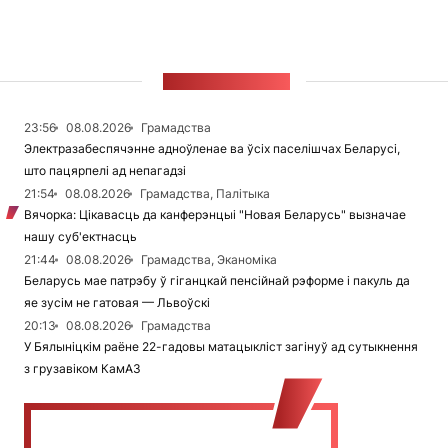
СТУЖКА НАВІН
23:56
08.08.2026
Грамадства
Электразабеспячэнне адноўленае ва ўсіх паселішчах Беларусі,
што пацярпелі ад непагадзі
21:54
08.08.2026
Грамадства, Палітыка
Вячорка: Цікавасць да канферэнцыі "Новая Беларусь" вызначае
нашу суб'ектнасць
21:44
08.08.2026
Грамадства, Эканоміка
Беларусь мае патрэбу ў гіганцкай пенсійнай рэформе і пакуль да
яе зусім не гатовая — Львоўскі
20:13
08.08.2026
Грамадства
У Бялыніцкім раёне 22-гадовы матацыкліст загінуў ад сутыкнення
з грузавіком КамАЗ