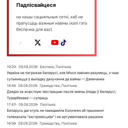
Падпісвайцеся
на нашы сацыяльныя сеткі, каб не
прапусціць важныя навіны (калі гэта
бяспечна для вас)
19:20
08.08.2026
Бяспека, Палітыка
Украіна не пагражае Беларусі, але Мінск павінен разумець, з чым
сутыкнецца ў выпадку далучэння да вайны — Дземчанка
18:56
08.08.2026
Грамадства, Палітыка
Дзядок за жорсткую люстрацыю пасля змены ўлады ў Беларусі,
Турарбекава — супраць
17:47
08.08.2026
Палітыка
Беларусь дагэтуль не паведаміла Euronews аб прызнанні
тэлеканала "экстрэмісцкім" і не аргументавала рашэнне
16:56
08.08.2026
Грамадства, Палітыка