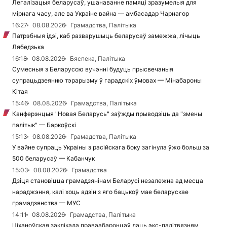
Легалізацыя беларусаў, ушанаванне памяці зразумелыя для
мірнага часу, але ва Украіне вайна — амбасадар Чарнагор
16:27
08.08.2026
Грамадства, Палітыка
Патрэбныя ідэі, каб разварушыць беларусаў замежжа, лічыць
Лябедзька
16:18
08.08.2026
Бяспека, Палітыка
Сумесныя з Беларуссю вучэнні будуць прысвечаныя
супрацьдзеянню тэрарызму ў гарадскіх ўмовах — Мінабароны
Кітая
15:46
08.08.2026
Грамадства, Палітыка
Канферэнцыя "Новая Беларусь" заўжды прыводзіць да "змены
палітык" — Баркоўскі
15:13
08.08.2026
Грамадства, Палітыка
У вайне супраць Украіны з расійскага боку загінула ўжо больш за
500 беларусаў — Кабанчук
15:03
08.08.2026
Грамадства
Дзіця становіцца грамадзянінам Беларусі незалежна ад месца
нараджэння, калі хоць адзін з яго бацькоў мае беларускае
грамадзянства — МУС
14:11
08.08.2026
Грамадства, Палітыка
Ціханоўская заклікала праваабаронцаў даць экс-палітвязням