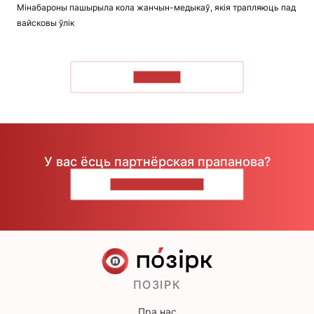
Мінабароны пашырыла кола жанчын-медыкаў, якія трапляюць пад
вайсковы ўлік
ЧЫТАЦЬ
У вас ёсць партнёрская прапанова?
НАПІШЫЦЕ НАМ
ПОЗІРК
Пра нас