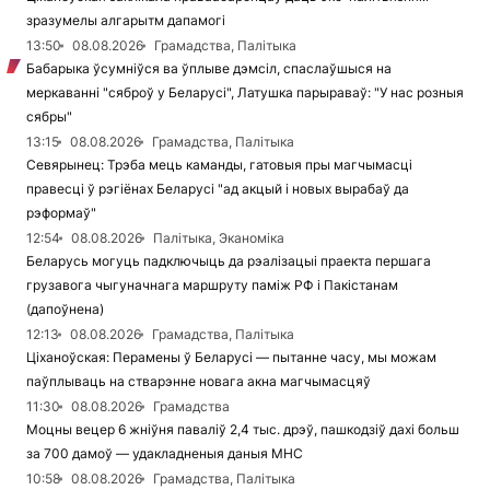
зразумелы алгарытм дапамогі
13:50
08.08.2026
Грамадства, Палітыка
Бабарыка ўсумніўся ва ўплыве дэмсіл, спаслаўшыся на
меркаванні "сяброў у Беларусі", Латушка парыраваў: "У нас розныя
сябры"
13:15
08.08.2026
Грамадства, Палітыка
Севярынец: Трэба мець каманды, гатовыя пры магчымасці
правесці ў рэгіёнах Беларусі "ад акцый і новых вырабаў да
рэформаў"
12:54
08.08.2026
Палітыка, Эканоміка
Беларусь могуць падключыць да рэалізацыі праекта першага
грузавога чыгуначнага маршруту паміж РФ і Пакістанам
(дапоўнена)
12:13
08.08.2026
Грамадства, Палітыка
Ціханоўская: Перамены ў Беларусі — пытанне часу, мы можам
паўплываць на стварэнне новага акна магчымасцяў
11:30
08.08.2026
Грамадства
Моцны вецер 6 жніўня паваліў 2,4 тыс. дрэў, пашкодзіў дахі больш
за 700 дамоў — удакладненыя даныя МНС
10:58
08.08.2026
Грамадства, Палітыка