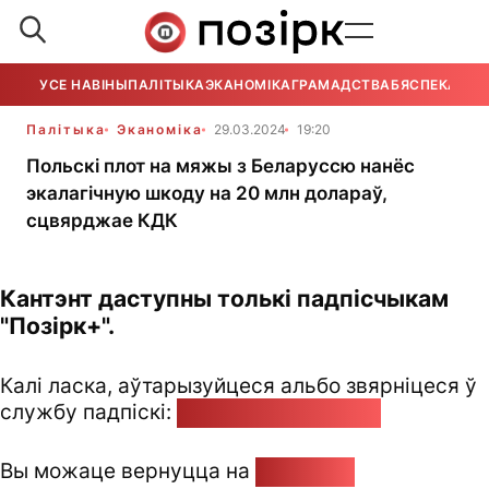
УСЕ НАВІНЫ
ПАЛІТЫКА
ЭКАНОМІКА
ГРАМАДСТВА
БЯСПЕКА
УСЕ
Палітыка
Эканоміка
29.03.2024
19:20
Польскі плот на мяжы з Беларуссю нанёс
экалагічную шкоду на 20 млн долараў,
сцвярджае КДК
Кантэнт даступны толькі падпісчыкам
"Позірк+".
Калі ласка, аўтарызуйцеся альбо звярніцеся ў
службу падпіскі:
pozirk@pozirk.online
Вы можаце вернуцца на
Галоўную