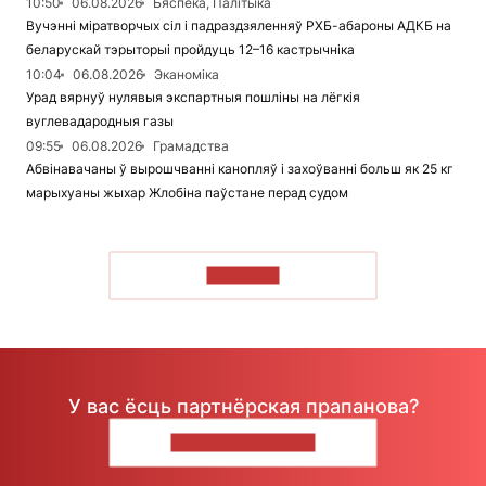
10:50
06.08.2026
Бяспека, Палітыка
Вучэнні міратворчых сіл і падраздзяленняў РХБ-абароны АДКБ на
беларускай тэрыторыі пройдуць 12–16 кастрычніка
10:04
06.08.2026
Эканоміка
Урад вярнуў нулявыя экспартныя пошліны на лёгкія
вуглевадародныя газы
09:55
06.08.2026
Грамадства
Абвінавачаны ў вырошчванні канопляў і захоўванні больш як 25 кг
марыхуаны жыхар Жлобіна паўстане перад судом
ЧЫТАЦЬ
У вас ёсць партнёрская прапанова?
НАПІШЫЦЕ НАМ