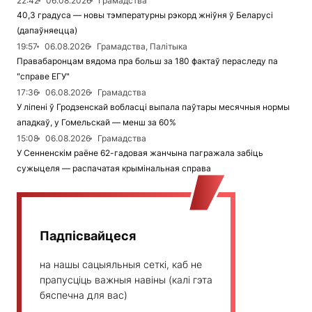
22:42
06.08.2026
Грамадства
40,3 градуса — новы тэмпературны рэкорд жніўня ў Беларусі
(дапаўняецца)
19:57
06.08.2026
Грамадства, Палітыка
Правабаронцам вядома пра больш за 180 фактаў пераследу па
"справе ЕГУ"
17:36
06.08.2026
Грамадства
У ліпені ў Гродзенскай вобласці выпала паўтары месячныя нормы
ападкаў, у Гомельскай — менш за 60%
15:08
06.08.2026
Грамадства
У Сенненскім раёне 62-гадовая жанчына пагражала забіць
сужыцеля — распачатая крымінальная справа
Падпісвайцеся
на нашы сацыяльныя сеткі, каб не
прапусціць важныя навіны (калі гэта
бяспечна для вас)