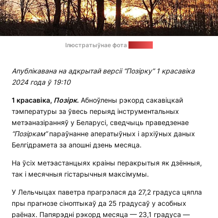
Ілюстратыўнае фота
"Позірк"
Апублікавана на адкрытай версіі “Позірку” 1 красавіка
2024 года ў 19:10
1 красавіка,
Позірк
.
Абноўлены рэкорд сакавіцкай
тэмпературы за ўвесь перыяд інструментальных
метэаназіранняў у Беларусі, сведчыць праведзенае
“Позіркам”
параўнанне аператыўных і архіўных даных
Белгідрамета за апошні дзень месяца.
На ўсіх метэастанцыях краіны перакрытыя як дзённыя,
так і месячныя гістарычныя максімумы.
У Лельчыцах паветра прагрэлася да 27,2 градуса цяпла
пры прагнозе сіноптыкаў да 25 градусаў у асобных
раёнах. Папярэдні рэкорд месяца — 23,1 градуса —