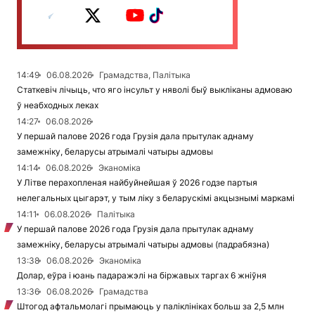
14:49
06.08.2026
Грамадства, Палітыка
Статкевіч лічыць, что яго інсульт у няволі быў выкліканы адмоваю
ў неабходных леках
14:27
06.08.2026
У першай палове 2026 года Грузія дала прытулак аднаму
замежніку, беларусы атрымалі чатыры адмовы
14:14
06.08.2026
Эканоміка
У Літве перахопленая найбуйнейшая ў 2026 годзе партыя
нелегальных цыгарэт, у тым ліку з беларускімі акцызнымі маркамі
14:11
06.08.2026
Палітыка
У першай палове 2026 года Грузія дала прытулак аднаму
замежніку, беларусы атрымалі чатыры адмовы (падрабязна)
13:38
06.08.2026
Эканоміка
Долар, еўра і юань падаражэлі на біржавых таргах 6 жніўня
13:36
06.08.2026
Грамадства
Штогод афтальмолагі прымаюць у паліклініках больш за 2,5 млн