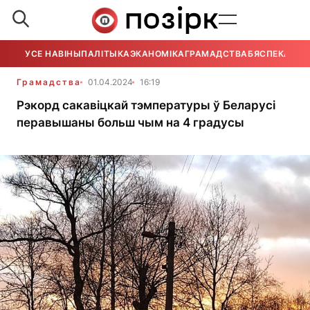
УСЕ НАВІНЫ
ПАЛІТЫКА
ЭКАНОМІКА
ГРАМАДСТВА
БЯСПЕКА
УСЕ
Грамадства
01.04.2024
16:19
Рэкорд сакавіцкай тэмпературы ў Беларусі
перавышаны больш чым на 4 градусы