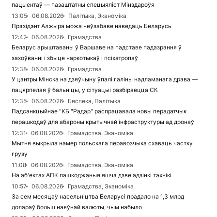
пацыентаў — пазаштатны спецыяліст Мінздароўя
13:05
06.08.2026
Палітыка, Эканоміка
Прэзідэнт Алжыра можа неўзабаве наведаць Беларусь
12:42
06.08.2026
Грамадства
Беларус арыштаваны ў Варшаве на падставе падазрэння ў
захоўванні і збыце наркотыкаў і псіхатропаў
12:38
06.08.2026
Грамадства
У цэнтры Мінска на дзяўчыну ўпалі галіны надламанага дрэва —
пацярпелая ў бальніцы, у сітуацыі разбіраецца СК
12:35
06.08.2026
Бяспека, Палітыка
Падсанкцыйнае "КБ "Радар" распрацавала новы перадатчык
перашкодаў для абароны крытычнай інфраструктуры ад дронаў
12:31
06.08.2026
Грамадства, Эканоміка
Мытня выкрыла намер польскага перавозчыка схаваць частку
грузу
11:08
06.08.2026
Грамадства, Эканоміка
На аб'ектах АПК пашкоджаныя яшчэ дзве адзінкі тэхнікі
10:57
06.08.2026
Грамадства, Эканоміка
За сем месяцаў насельніцтва Беларусі прадало на 1,3 млрд
долараў больш наяўнай валюты, чым набыло