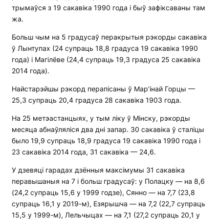
трымаўся з 19 сакавіка 1990 года і быў зафіксаваны там
жа.
Больш чым на 5 градусаў перакрытыя рэкорды сакавіка
ў Лынтупах (24 супраць 18,8 градуса 19 сакавіка 1990
года) і Магілёве (24,4 супраць 19,3 градуса 25 сакавіка
2014 года).
Найстарэйшы рэкорд перапісаны ў Мар’інай Горцы —
25,3 супраць 20,4 градуса 28 сакавіка 1903 года.
На 25 метэастанцыях, у тым ліку ў Мінску, рэкорды
месяца абнаўляліся два дні запар. 30 сакавіка ў сталіцы
было 19,9 супраць 18,9 градуса 19 сакавіка 1990 года і
23 сакавіка 2014 года, 31 сакавіка — 24,6.
У дзевяці гарадах дзённыя максімумы 31 сакавіка
перавышаныя на 7 і больш градусаў: у Полацку — на 8,6
(24,2 супраць 15,6 у 1999 годзе), Сянно — на 7,7 (23,8
супраць 16,1 у 2019-м), Езярышча — на 7,2 (22,7 супраць
15,5 у 1999-м), Лельчыцах — на 7,1 (27,2 супраць 20,1 у