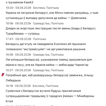
з грузавіком КамАЗ
19:20
08.08.2026
Бяспека, Палітыка
Украіна не пагражае Беларусі, але Мінск павінен разумець, з чым
сутыкнецца ў выпадку далучэння да вайны — Дземчанка
18:56
08.08.2026
Грамадства, Палітыка
Дзядок за жорсткую люстрацыю пасля змены ўлады ў Беларусі,
Турарбекава — супраць
17:47
08.08.2026
Палітыка
Беларусь дагэтуль не паведаміла Euronews аб прызнанні
тэлеканала "экстрэмісцкім" і не аргументавала рашэнне
16:56
08.08.2026
Грамадства, Палітыка
Легалізацыя беларусаў, ушанаванне памяці зразумелыя для
мірнага часу, але ва Украіне вайна — амбасадар Чарнагор
16:27
08.08.2026
Грамадства, Палітыка
Патрэбныя ідэі, каб разварушыць беларусаў замежжа, лічыць
Лябедзька
16:18
08.08.2026
Бяспека, Палітыка
Сумесныя з Беларуссю вучэнні будуць прысвечаныя
супрацьдзеянню тэрарызму ў гарадскіх ўмовах — Мінабароны
Кітая