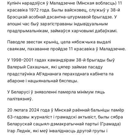
Кулініч нарадзіўся ў Маладзечне (Мінская вобласць) 11
красавіка 1972 года. Былы вайсковец, служыў у 38-й
Брэсцкай асобнай дэсантна-штурмавой брыгадзе. У
апошні час быў зарэгістраваны індывідуальным
прадпрымальнікам, займаўся харчовымі дабаўкамі.
Паводле звестак крыніц, цела нябожчыка выдалі
сваякам, пахаванне пройдзе 11 красавіка ў Маладзечне.
У 1998–2001 гадах камандзірам 38-й брыгады быў
Валерый Сахашчык, які цяпер займае пасаду
прадстаўніка Аб’яднанага пераходнага кабінета па
абароне і нацыянальнай бяспецы.
У Беларусі ў зняволенні памерла мінімум пяць
палітвязняў.
20 лютага 2024 года ў Мінскай раённай бальніцы памёр
63-гадовы журналіст і грамадскі актывіст, былы сябра
Беларускай сацыял-дэмакратычнай партыі (Грамада)
Ігар Леднік, які меў інваліднасць другой групы і