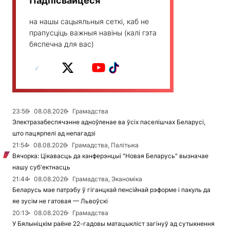
Падпісвайцеся
на нашы сацыяльныя сеткі, каб не
прапусціць важныя навіны (калі гэта
бяспечна для вас)
23:56
08.08.2026
Грамадства
Электразабеспячэнне адноўленае ва ўсіх паселішчах Беларусі,
што пацярпелі ад непагадзі
21:54
08.08.2026
Грамадства, Палітыка
Вячорка: Цікавасць да канферэнцыі "Новая Беларусь" вызначае
нашу суб'ектнасць
21:44
08.08.2026
Грамадства, Эканоміка
Беларусь мае патрэбу ў гіганцкай пенсійнай рэформе і пакуль да
яе зусім не гатовая — Львоўскі
20:13
08.08.2026
Грамадства
У Бялыніцкім раёне 22-гадовы матацыкліст загінуў ад сутыкнення