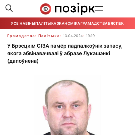
УСЕ НАВІНЫ
ПАЛІТЫКА
ЭКАНОМІКА
ГРАМАДСТВА
БЯСПЕКА
УСЕ
Грамадства
Палітыка
10.04.2024
19:19
У Брэсцкім СІЗА памёр падпалкоўнік запасу,
якога абвінавачвалі ў абразе Лукашэнкі
(дапоўнена)