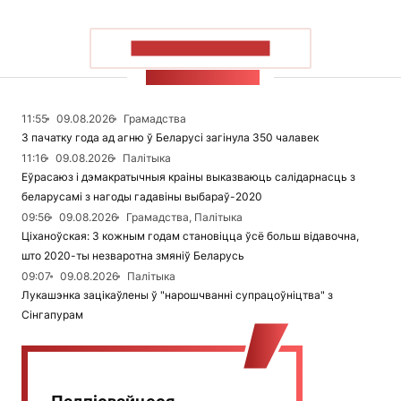
ПАКАЗАЦЬ БОЛЬШ
СТУЖКА НАВІН
11:55
09.08.2026
Грамадства
З пачатку года ад агню ў Беларусі загінула 350 чалавек
11:16
09.08.2026
Палітыка
Еўрасаюз і дэмакратычныя краіны выказваюць салідарнасць з
беларусамі з нагоды гадавіны выбараў-2020
09:56
09.08.2026
Грамадства, Палітыка
Ціханоўская: З кожным годам становіцца ўсё больш відавочна,
што 2020-ты незваротна змяніў Беларусь
09:07
09.08.2026
Палітыка
Лукашэнка зацікаўлены ў "нарошчванні супрацоўніцтва" з
Сінгапурам