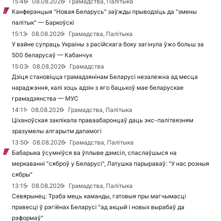
15:46
08.08.2026
Грамадства, Палітыка
Канферэнцыя "Новая Беларусь" заўжды прыводзіць да "змены
палітык" — Баркоўскі
15:13
08.08.2026
Грамадства, Палітыка
У вайне супраць Украіны з расійскага боку загінула ўжо больш за
500 беларусаў — Кабанчук
15:03
08.08.2026
Грамадства
Дзіця становіцца грамадзянінам Беларусі незалежна ад месца
нараджэння, калі хоць адзін з яго бацькоў мае беларускае
грамадзянства — МУС
14:11
08.08.2026
Грамадства, Палітыка
Ціханоўская заклікала праваабаронцаў даць экс-палітвязням
зразумелы алгарытм дапамогі
13:50
08.08.2026
Грамадства, Палітыка
Бабарыка ўсумніўся ва ўплыве дэмсіл, спаслаўшыся на
меркаванні "сяброў у Беларусі", Латушка парыраваў: "У нас розныя
сябры"
13:15
08.08.2026
Грамадства, Палітыка
Севярынец: Трэба мець каманды, гатовыя пры магчымасці
правесці ў рэгіёнах Беларусі "ад акцый і новых вырабаў да
рэформаў"