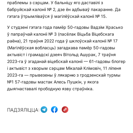
праблемы з сэрцам. У бальніцу яго даставілі з
бабруйскай калоніі № 2, дзе ён адбываў пакаранне. Да
гэтага ўтрымліваўся ў магілёўскай калоніі № 15.
У студзені гэтага года памёр 50-гадовы Вадзім Храсько
ў папраўчай калоніі № 3 (пасёлак Віцьба Віцебскага
раёна), 21 траўня 2022 года ў шклоўскай калоніі № 17
(Магілёўская вобласць) загадкава памёр 50-гадовы
актывіст і грамадскі дзеяч Вітольд Ашурак, 7 траўня
2023-га ў згаданай віцебскай калоніі — 61-гадовы блогер
і актывіст з хворым сэрцам Мікалай Клімовіч, 11 ліпеня
2023-га — прывезены ў лякарню з гродзенскай турмы
№1 57-гадовы мастак Алесь Пушкін, у якога
дыягнаставалі прободную язву страўніка.
ПАДЗЯЛІЦЦА: