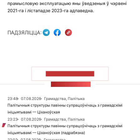
прамысловую эксплуатацыю яны ўведзеныя ў чэрвені
2021-га і лістападзе 2023-га адпаведна.
ПАДЗЯЛІЦЦА:
ПАКАЗАЦЬ БОЛЬШ
СТУЖКА НАВІН
23:48
07.08.2026
Грамадства, Палітыка
Палітычныя структуры павінны супрацоўнічаць з грамадскімі
ініцыятывамі — Ціханоўская
23:23
07.08.2026
Грамадства, Палітыка
Палітычныя структуры павінны супрацоўнічаць з грамадскімі
ініцыятывамі — Ціханоўская (падрабязна)
22:02
07.08.2026
Грамадства