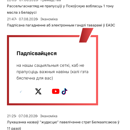
Рассельгаснагляд не прапусціў у Пскоўскую вобласць 1 тону
масла з Беларусі
21:47
07.08.2026
Эканоміка
Падпісана пагадненне аб электронным гандлі таварамі ў ЕАЭС
Падпісвайцеся
на нашы сацыяльныя сеткі, каб не
прапусціць важныя навіны (калі гэта
бяспечна для вас)
21:25
07.08.2026
Эканоміка
Лукашэнка назваў “жудасцю” павелічэнне страт Белкаапсаюза ў
11 разоў