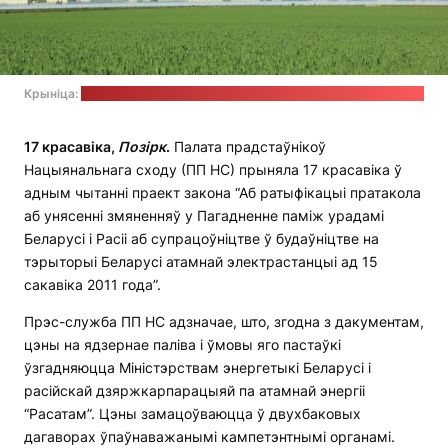
Крыніца:
старонка ГП "Беларуская АЭС" у сацсетцы "УКантакце"
17 красавіка,
Позірк
.
Палата прадстаўнікоў
Нацыянальнага сходу (ПП НС) прыняла 17 красавіка ў
адным чытанні праект закона “Аб ратыфікацыі пратакола
аб унясенні змяненняў у Пагадненне паміж урадамі
Беларусі і Расіі аб супрацоўніцтве ў будаўніцтве на
тэрыторыі Беларусі атамнай электрастанцыі ад 15
сакавіка 2011 года”.
Прэс-служба ПП НС адзначае, што, згодна з дакументам,
цэны на ядзернае паліва і ўмовы яго пастаўкі
ўзгадняюцца Міністэрствам энергетыкі Беларусі і
расійскай дзяржкарпарацыяй па атамнай энергіі
“Расатам”. Цэны замацоўваюцца ў двухбаковых
дагаворах ўпаўнаважанымі кампетэнтнымі органамі.