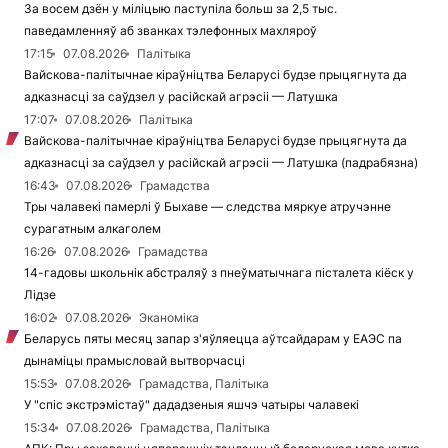
За восем дзён у міліцыю паступіла больш за 2,5 тыс.
паведамленняў аб званках тэлефонных махляроў
17:15
07.08.2026
Палітыка
Вайскова-палітычнае кіраўніцтва Беларусі будзе прыцягнута да
адказнасці за саўдзел у расійскай агрэсіі — Латушка
17:07
07.08.2026
Палітыка
Вайскова-палітычнае кіраўніцтва Беларусі будзе прыцягнута да
адказнасці за саўдзел у расійскай агрэсіі — Латушка (падрабязна)
16:43
07.08.2026
Грамадства
Тры чалавекі памерлі ў Быхаве — следства мяркуе атручэнне
сурагатным алкаголем
16:26
07.08.2026
Грамадства
14-гадовы школьнік абстраляў з пнеўматычнага пісталета кіёск у
Лідзе
16:02
07.08.2026
Эканоміка
Беларусь пяты месяц запар з'яўляецца аўтсайдарам у ЕАЭС па
дынаміцы прамысловай вытворчасці
15:53
07.08.2026
Грамадства, Палітыка
У "спіс экстрэмістаў" дададзеныя яшчэ чатыры чалавекі
15:34
07.08.2026
Грамадства, Палітыка