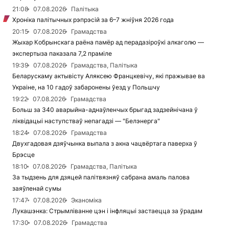
21:08
07.08.2026
Палітыка
Хроніка палітычных рэпрэсій за 6–7 жніўня 2026 года
20:15
07.08.2026
Грамадства
Жыхар Кобрынскага раёна памёр ад перадазіроўкі алкаголю —
экспертыза паказала 7,2 праміле
19:39
07.08.2026
Грамадства, Палітыка
Беларускаму актывісту Аляксею Францкевічу, які пражывае ва
Украіне, на 10 гадоў забаронены ўезд у Польшчу
19:22
07.08.2026
Грамадства
Больш за 340 аварыйна-аднаўленчых брыгад задзейнічана ў
ліквідацыі наступстваў непагадзі — "Белэнерга"
18:24
07.08.2026
Грамадства
Двухгадовая дзяўчынка выпала з акна чацвёртага паверха ў
Брэсце
18:10
07.08.2026
Грамадства, Палітыка
За тыдзень для дзяцей палітвязняў сабрана амаль палова
заяўленай сумы
17:47
07.08.2026
Эканоміка
Лукашэнка: Стрымліванне цэн і інфляцыі застаецца за ўрадам
17:30
07.08.2026
Грамадства