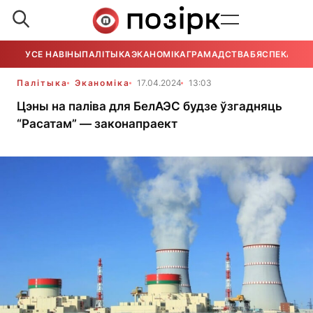
УСЕ НАВІНЫ
ПАЛІТЫКА
ЭКАНОМІКА
ГРАМАДСТВА
БЯСПЕКА
УСЕ
Палітыка
Эканоміка
17.04.2024
13:03
Цэны на паліва для БелАЭС будзе ўзгадняць
“Расатам” — законапраект