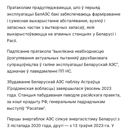
Пратаколам прадугледжваецца, што ў перыяд
эксплуатацыі БелАЭС бакі забяспечваюць фарміраванне
і сумеснае выкарыстанне абсталявання, вузлоў і
запасных частак з вытворчых запасаў, якія
выкарыстоўваюцца на атамных станцыях у Беларусі і
Расіі.
Падпісанне пратакола “выклікана неабходнасцю
ўрэгулявання актуальных пытанняў двухбаковага
супрацоўніцтва ў галіне эксплуатацыі Беларускай АЭС”,
адзначае ў паведамленні ПП НС.
Збудаванне Беларускай АЭС паблізу Астраўца
(Гродзенская вобласць) завяршылася ўвосень 2023
года. Станцыя пабудаваная паводле расійскага праекта,
за кошт крэдыту РФ, генеральным падрадчыкам
выступіў “Расатам”.
Першы энергаблок АЭС сілкуе энергасістэму Беларусі з
3 лістапада 2020 года, другі — з 13 траўня 2023-га. У