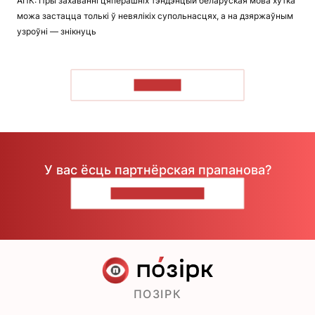
АПК: Пры захаванні цяперашніх тэндэнцый беларуская мова хутка
можа застацца толькі ў невялікіх супольнасцях, а на дзяржаўным
узроўні — знікнуць
ЧЫТАЦЬ
У вас ёсць партнёрская прапанова?
НАПІШЫЦЕ НАМ
ПОЗІРК