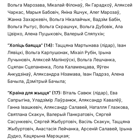
Вольга Марозава, Мікалай Філонаў, Ян Гарадкоў, Аляксей
Чаркас, Марыя Бабовіч, Яніна Яшчук, Алег Марозаў,
Жанна Захаркевіч, Вольга Нікалайчык, Вадзім Бабін,
Вольга Рытус, Вольга Скрашчук, Вольга Дубовік, Ала
Цвірко, Алена Пуцыковіч, Валерый Сляпухін;
“Хопіць баяцца” (14):
Таццяна Мартынава (лідар), Іван
Лявіцкі, Вольга Карпушонак, Міхаіл Рубін, Ірына
Лучыновіч, Аляксей Маліноўскі, Вольга Лешчанка,
Сцяпан Сцепаненка, Лола Каламенцава, Яўген
Анкудзінаў, Аляксандра Нізамава, Іван Падрэз, Алена
Бачыла, Дзмітрый Бачыла;
“Краіна для жыцця” (17):
Віталь Савюк (лідар), Ева
Сапрыгіна, Уладзімір Лаўранюк, Аляксандр Кавалёў,
Ганна Івашкевіч, Аляксандр Салавей, Наталля Глазкова,
Святлана Скакун, Валерый Панкратовіч, Сяргей
Сасункевіч, Сяргей Жыбуртовіч, Васіль Скакун, Таццяна
Жыбуртовіч, Анастасія Лейчанка, Арсеній Салавей, Ірына
Дудко, Кацярына Марэцкая;