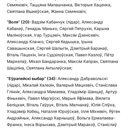
Семяновіч, Таццяна Малашчанка, Вікторыя Хаценка,
Святлана Вішнеўская, Жанна Семяновіч;
“Воля” (20):
Вадзім Кабанчук (лідар), Аляксандр
Кабанаў, Генадзь Манько, Сяргей Пятрухін, Карына
Маліноўская, Ігар Турцэвіч, Максім Дзенісевіч,
Аляксандр Клачко, Сяргей Кедышка, Ірына
Савашынская, Сяргей Шалыгін, Дзмітрый Баранаў,
Віталь Пацехін, Інга Судзілоўская, Павел Казлоў, Пётр
Маркелаў, Міхаіл Бандарэнка, Максім Капран, Святлана
Шаціліна, Святлана Антылеўская;
“Еўрапейскі выбар” (34):
Аляксандр Дабравольскі
(лідар), Мікалай Халезін, Валерый Мацкевіч, Станіслава
Гліннік, Аляксандра Мамаева, Уладзімір Шанцаў, Артур
Фінькевіч, Павел Мар’еўскі, Марыя Яфімава, Віялета
Беліцкая, Віталь Гаўрук, Віталь Малчанаў, Юлія Сліўка,
Уладзімір Кобец, Наталля Юроўская, Ілля Міхневіч, Яўген
Андрэйчык, Аляксандр Карнышоў, Вольга Ермалаева-
Франка, Інэса Ворыхава, Дзмітрый Маракоў, Станіслаў