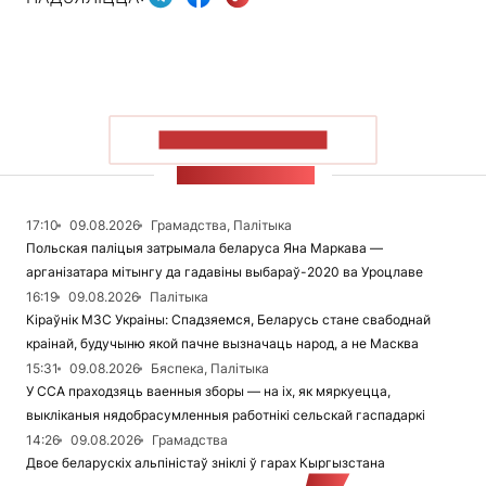
ПАКАЗАЦЬ БОЛЬШ
СТУЖКА НАВІН
17:10
09.08.2026
Грамадства, Палітыка
Польская паліцыя затрымала беларуса Яна Маркава —
арганізатара мітынгу да гадавіны выбараў-2020 ва Уроцлаве
16:19
09.08.2026
Палітыка
Кіраўнік МЗС Украіны: Спадзяемся, Беларусь стане свабоднай
краінай, будучыню якой пачне вызначаць народ, а не Масква
15:31
09.08.2026
Бяспека, Палітыка
У ССА праходзяць ваенныя зборы — на іх, як мяркуецца,
выкліканыя нядобрасумленныя работнікі сельскай гаспадаркі
14:26
09.08.2026
Грамадства
Двое беларускіх альпіністаў зніклі ў гарах Кыргызстана