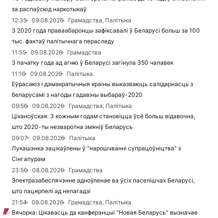
за распаўсюд наркотыкаў
12:35
09.08.2026
Грамадства, Палітыка
З 2020 года праваабаронцы зафіксавалі ў Беларусі больш за 100
тыс. фактаў палітычнага пераследу
11:55
09.08.2026
Грамадства
З пачатку года ад агню ў Беларусі загінула 350 чалавек
11:16
09.08.2026
Палітыка
Еўрасаюз і дэмакратычныя краіны выказваюць салідарнасць з
беларусамі з нагоды гадавіны выбараў-2020
09:56
09.08.2026
Грамадства, Палітыка
Ціханоўская: З кожным годам становіцца ўсё больш відавочна,
што 2020-ты незваротна змяніў Беларусь
09:07
09.08.2026
Палітыка
Лукашэнка зацікаўлены ў "нарошчванні супрацоўніцтва" з
Сінгапурам
23:56
08.08.2026
Грамадства
Электразабеспячэнне адноўленае ва ўсіх паселішчах Беларусі,
што пацярпелі ад непагадзі
21:54
08.08.2026
Грамадства, Палітыка
Вячорка: Цікавасць да канферэнцыі "Новая Беларусь" вызначае