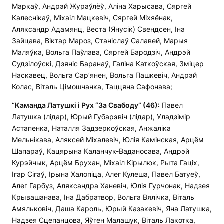
Маркаў, Андрэй Жураўлёў, Аліна Харысава, Сяргей
Калеснікаў, Міхаіл Мацкевіч, Сяргей Міхяёнак,
Аляксандр Адамянц, Веста (Янусік) Свендсен, Іна
Зайцава, Віктар Мароз, Станіслаў Салавей, Марыя
Маляўка, Вольга Паўлава, Сяргей Бародзіч, Андрэй
Судзілоўскі, Дзяніс Баранаў, Галіна Каткоўская, Зміцер
Наскавец, Вольга Сар’янен, Вольга Пашкевіч, Андрэй
Колас, Віталь Цімошчанка, Таццяна Сафонава;
“Каманда Латушкі і Рух
“За Свабоду” (46):
Павел
Латушка (лідар), Юрый Губарэвіч (лідар), Уладзімір
Астапенка, Наталля Задзеркоўская, Анжаліка
Мельнікава, Аляксей Міхалевіч, Юлія Камінская, Арцём
Шапараў, Кацярына Каланчук-Ваданосава, Андрэй
Курэйчык, Арцём Брухан, Міхаіл Кірылюк, Рыта Гаціх,
Ігар Сігаў, Ірына Халопіца, Алег Кулеша, Павел Батуеў,
Алег Гарбуз, Аляксандра Ханевіч, Юлія Гурчонак, Надзея
Крывашанава, Іна Дабратвор, Вольга Вялічка, Віталь
Амяльковіч, Даша Кароль, Юрый Казакевіч, Яна Латушка,
Надзея Сцепанцова, Яўген Малашук, Віталь Лакотка,