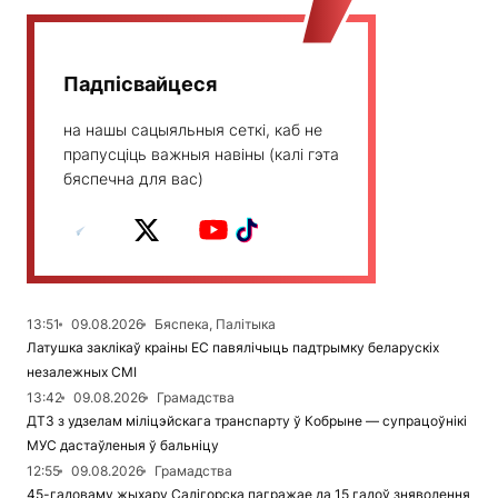
Падпісвайцеся
на нашы сацыяльныя сеткі, каб не
прапусціць важныя навіны (калі гэта
бяспечна для вас)
13:51
09.08.2026
Бяспека, Палітыка
Латушка заклікаў краіны ЕС павялічыць падтрымку беларускіх
незалежных СМІ
13:42
09.08.2026
Грамадства
ДТЗ з удзелам міліцэйскага транспарту ў Кобрыне — супрацоўнікі
МУС дастаўленыя ў бальніцу
12:55
09.08.2026
Грамадства
45-гадоваму жыхару Салігорска пагражае да 15 гадоў зняволення