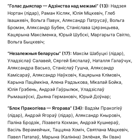
“Голас дыяспар
— А
дзінства над межамі”
(13):
Надзея
Нортан (лідар), Раман Кісляк, Юлія Міцкевіч, Глеб
Івашкевіч, Вольга Павук, Аляксандр Патрусаў, Вольга
Бромэн, Аляксандр Бубен, Станіслава Цярэнцьева,
Кацярына Максіменка, Юрый Шубскі, Маргарыта Свігло,
Вольга Быцкевіч;
“Незалежныя беларусы”
(17):
Максім Шабуцкі (лідар),
Уладзіслаў Салавей, Сяргей Бяспалаў, Наталля Галаўчук,
Аляксандра Васько, Станіслаў Гушча, Аляксандр
Камісараў, Аляксандр Наўковіч, Кацярына Клімовіч,
Карына Пацёмкіна, Алена Радзькова, Мікалай Бойка,
Юлія Грэбень, Андрэй Гаўрылюк, Уладзіслаў
Рымашэўскі, Дыяна Германовіч, Юрый Доўнар;
“Блок Пракоп’ева — Ягорава” (34):
Вадзім Пракоп’еў
(лідар), Андрэй Ягораў (лідар), Аляксандр Кныровіч,
Паліна Бродзік, Лізавета Кохман, Андрэй Кушнераў,
Васіль Верамейчык, Таццяна Хоміч, Святлана Мацкевіч,
Павел Патапаў, Марына (Калініна) Зялёная, Ян (Іван)