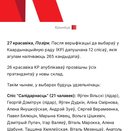
Крыніца:
КР
27 красавіка,
Позірк
.
Пасля верыфікацыі да выбараў у
Каардынацыйную раду (КР) дапушчана 12 спісаў, якія
агулам налічваюць 265 кандыдатаў.
26 красавіка КР апублікаваў прозвішчы ўсіх
прэтэндэнтаў у новы склад.
Такім чынам, у выбарах будуць удзельнічаць:
Спіс “Салідарнасць” (21 чалавек):
Яўген Вільскі (лідар),
Георгій Дзмітрук (лідар), Яўген Дудкін, Аліна Смірнова,
Алена Янушкоўская, Андрэй Зуеў, Сяргей Верамеенка,
Павел Бялюцін, Марына Кіявец, Вольга Цішкевіч,
Дзмітрый Лупач, Ігар Валяеў, Віталь Марокка, Алена
Шабуня, Таццяна Хмялеўская, Віталь Мезенцаў, Анатоль