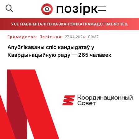
УСЕ НАВІНЫ
ПАЛІТЫКА
ЭКАНОМІКА
ГРАМАДСТВА
БЯСПЕКА
УСЕ
Грамадства
Палітыка
27.04.2024
00:37
Апублікаваны спіс кандыдатаў у
Каардынацыйную раду — 265 чалавек