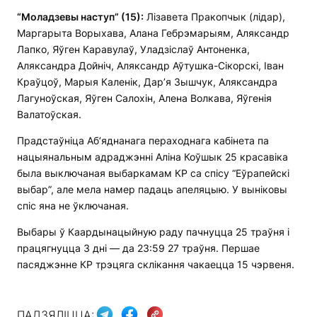
“Моладзевы наступ” (15):
Лізавета Пракопчык (лідар),
Маргарыта Ворыхава, Алана Гебрэмарыям, Аляксандр
Лапко, Яўген Каравулаў, Уладзіслаў Антоненка,
Аляксандра Дойніч, Аляксандр Аўтушка-Сікорскі, Іван
Краўцоў, Марыя Каленік, Дар’я Зышчук, Аляксандра
Лагуноўская, Яўген Салохін, Алена Волкава, Яўгенія
Валатоўская.
Прадстаўніца Аб’яднанага пераходнага кабінета па
нацыянальным адраджэнні Аліна Коўшык 25 красавіка
была выключаная выбаркамам КР са спісу “Еўрапейскі
выбар”, але мела намер падаць апеляцыю. У выніковы
спіс яна не ўключаная.
Выбары ў Каардынацыйную раду пачнуцца 25 траўня і
працягнуцца 3 дні — да 23:59 27 траўня. Першае
пасяджэнне КР трэцяга склікання чакаецца 15 чэрвеня.
ПАДЗЯЛІЦЦА: