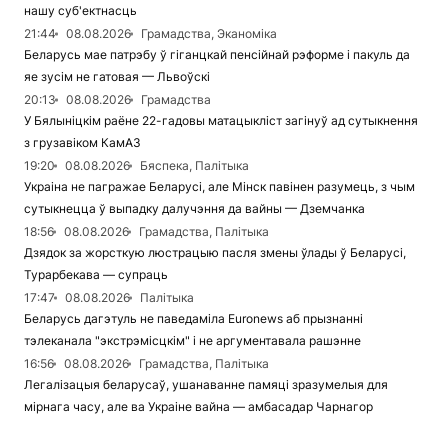
нашу суб'ектнасць
21:44
08.08.2026
Грамадства, Эканоміка
Беларусь мае патрэбу ў гіганцкай пенсійнай рэформе і пакуль да
яе зусім не гатовая — Львоўскі
20:13
08.08.2026
Грамадства
У Бялыніцкім раёне 22-гадовы матацыкліст загінуў ад сутыкнення
з грузавіком КамАЗ
19:20
08.08.2026
Бяспека, Палітыка
Украіна не пагражае Беларусі, але Мінск павінен разумець, з чым
сутыкнецца ў выпадку далучэння да вайны — Дземчанка
18:56
08.08.2026
Грамадства, Палітыка
Дзядок за жорсткую люстрацыю пасля змены ўлады ў Беларусі,
Турарбекава — супраць
17:47
08.08.2026
Палітыка
Беларусь дагэтуль не паведаміла Euronews аб прызнанні
тэлеканала "экстрэмісцкім" і не аргументавала рашэнне
16:56
08.08.2026
Грамадства, Палітыка
Легалізацыя беларусаў, ушанаванне памяці зразумелыя для
мірнага часу, але ва Украіне вайна — амбасадар Чарнагор