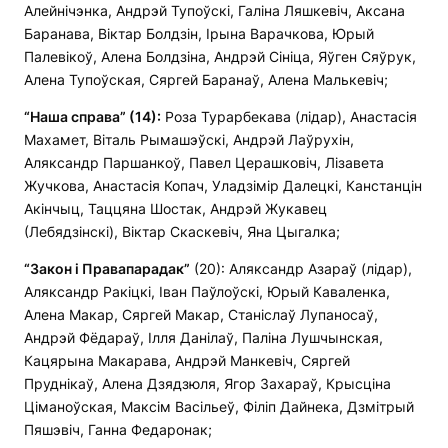
Алейнічэнка, Андрэй Тупоўскі, Галіна Ляшкевіч, Аксана
Баранава, Віктар Болдзін, Ірына Варачкова, Юрый
Палевікоў, Алена Болдзіна, Андрэй Сініца, Яўген Сяўрук,
Алена Тупоўская, Сяргей Баранаў, Алена Малькевіч;
“Наша справа” (14):
Роза Турарбекава (лідар), Анастасія
Махамет, Віталь Рымашэўскі, Андрэй Лаўрухін,
Аляксандр Паршанкоў, Павел Церашковіч, Лізавета
Жучкова, Анастасія Копач, Уладзімір Далецкі, Канстанцін
Акінчыц, Таццяна Шостак, Андрэй Жукавец
(Лебядзінскі), Віктар Скаскевіч, Яна Цыгалка;
“Закон і
П
равапарадак”
(20): Аляксандр Азараў (лідар),
Аляксандр Ракіцкі, Іван Паўлоўскі, Юрый Каваленка,
Алена Макар, Сяргей Макар, Станіслаў Лупаносаў,
Андрэй Фёдараў, Ілля Данілаў, Паліна Лушчынская,
Кацярына Макарава, Андрэй Манкевіч, Сяргей
Пруднікаў, Алена Дзядзюля, Ягор Захараў, Крысціна
Ціманоўская, Максім Васільеў, Філіп Дайнека, Дзмітрый
Пяшэвіч, Ганна Федаронак;