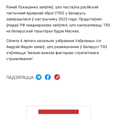
Раней Лукашэнка заяўляў, што пастаўка расійскай
тактычнай ядзернай зброі (ТЯЗ) у Беларусь
завяршылася ў кастрычніку 2023 года. Прадстаўнікі
ўладаў РФ неаднаразова заяўлялі, што кантраляваць ТЯЗ
на беларускай тэрыторыі будзе Масква.
Сёлета 4 лютага начальнік узбраення Узброеных сіл
Андрэй Федзін заявіў, што размяшчэнне ў Беларусі ТЯЗ
з’яўляецца “вельмі важкім фактарам стратэгічнага
стрымлівання”.
ПАДЗЯЛІЦЦА:
ПАКАЗАЦЬ БОЛЬШ