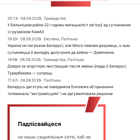
СТУЖКА НАВІН
20:13
08.08.2026
Грамадства
У Бялыніцкім раёне 22-гадовы матацыкліст загінуў ад сутыкнення
з грузавіком КамАЗ
19:20
08.08.2026
Бяспека, Палітыка
Украіна не пагражае Беларусі, але Мінск павінен разумець, з чым
сутыкнецца ў выпадку далучэння да вайны — Дземчанка
18:56
08.08.2026
Грамадства, Палітыка
Дзядок за жорсткую люстрацыю пасля змены ўлады ў Беларусі,
Турарбекава — супраць
17:47
08.08.2026
Палітыка
Беларусь дагэтуль не паведаміла Euronews аб прызнанні
тэлеканала "экстрэмісцкім" і не аргументавала рашэнне
Падпісвайцеся
на нашы сацыяльныя сеткі, каб не