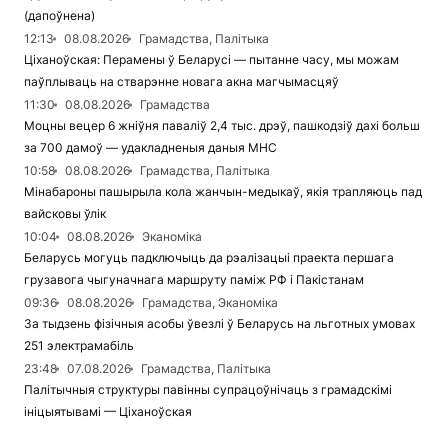
(дапоўнена)
12:13
08.08.2026
Грамадства, Палітыка
Ціханоўская: Перамены ў Беларусі — пытанне часу, мы можам
паўплываць на стварэнне новага акна магчымасцяў
11:30
08.08.2026
Грамадства
Моцны вецер 6 жніўня паваліў 2,4 тыс. дрэў, пашкодзіў дахі больш
за 700 дамоў — удакладненыя даныя МНС
10:58
08.08.2026
Грамадства, Палітыка
Мінабароны пашырыла кола жанчын-медыкаў, якія трапляюць пад
вайсковы ўлік
10:04
08.08.2026
Эканоміка
Беларусь могуць падключыць да рэалізацыі праекта першага
грузавога чыгуначнага маршруту паміж РФ і Пакістанам
09:36
08.08.2026
Грамадства, Эканоміка
За тыдзень фізічныя асобы ўвезлі ў Беларусь на льготных умовах
251 электрамабіль
23:48
07.08.2026
Грамадства, Палітыка
Палітычныя структуры павінны супрацоўнічаць з грамадскімі
ініцыятывамі — Ціханоўская