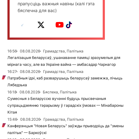
прапусціць важныя навіны (калі гэта
бяспечна для вас)
16:56
08.08.2026
Грамадства, Палітыка
Легалізацыя беларусаў, ушанаванне памяці зразумелыя для
мірнага часу, але ва Украіне вайна — амбасадар Чарнагор
16:27
08.08.2026
Грамадства, Палітыка
Патрэбныя ідэі, каб разварушыць беларусаў замежжа, лічыць
Лябедзька
16:18
08.08.2026
Бяспека, Палітыка
Сумесныя з Беларуссю вучэнні будуць прысвечаныя
супрацьдзеянню тэрарызму ў гарадскіх ўмовах — Мінабароны
Кітая
15:46
08.08.2026
Грамадства, Палітыка
Канферэнцыя "Новая Беларусь" заўжды прыводзіць да "змены
палітык" — Баркоўскі