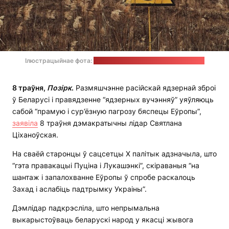
Ілюстрацыйнае фота:
unsplash.com / Аляксандра Бардаш
8 траўня,
Позірк
.
Размяшчэнне расійскай ядзернай зброі
ў Беларусі і правядзенне “ядзерных вучэнняў” уяўляюць
сабой “прамую і сур’ёзную пагрозу бяспецы Еўропы”,
заявіла
8 траўня дэмакратычны лідар Святлана
Ціханоўская.
На сваёй старонцы ў сацсетцы Х палітык адзначыла, што
“гэта правакацыі Пуціна і Лукашэнкі”, скіраваныя “на
шантаж і запалохванне Еўропы ў спробе раскалоць
Захад і аслабіць падтрымку Украіны”.
Дэмлідар падкрэсліла, што непрымальна
выкарыстоўваць беларускі народ у якасці жывога