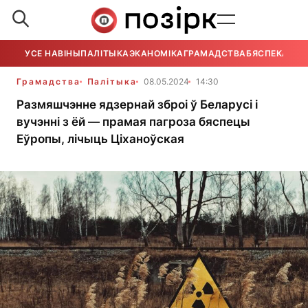
УСЕ НАВІНЫ
ПАЛІТЫКА
ЭКАНОМІКА
ГРАМАДСТВА
БЯСПЕКА
УСЕ
Грамадства
Палітыка
08.05.2024
14:30
Размяшчэнне ядзернай зброі ў Беларусі і
вучэнні з ёй — прамая пагроза бяспецы
Еўропы, лічыць Ціханоўская