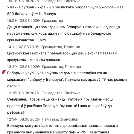
15:13
08.08.2026
Грамадства, Палітыка
У вайне супраць Украіны з расійскага боку загінула ўжо больш за
500 беларусаў — Кабанчук
15:03
08.08.2026
Грамадства
Дзіця становіцца грамадзянінам Беларусі незалежна ад месца
нараджэння, калі хоць адзін з яго бацькоў мае беларускае
грамадзянства — МУС
14:11
08.08.2026
Грамадства, Палітыка
Ціханоўская заклікала праваабаронцаў даць экс-палітвязням
зразумелы алгарытм дапамогі
13:50
08.08.2026
Грамадства, Палітыка
Бабарыка ўсумніўся ва ўплыве дэмсіл, спаслаўшыся на
меркаванні "сяброў у Беларусі", Латушка парыраваў: "У нас розныя
сябры"
13:15
08.08.2026
Грамадства, Палітыка
Севярынец: Трэба мець каманды, гатовыя пры магчымасці
правесці ў рэгіёнах Беларусі "ад акцый і новых вырабаў да
рэформаў"
12:54
08.08.2026
Палітыка, Эканоміка
Беларусь могуць падключыць да рэалізацыі праекта першага
грузавога чыгуначнага маршруту паміж РФ і Пакістанам