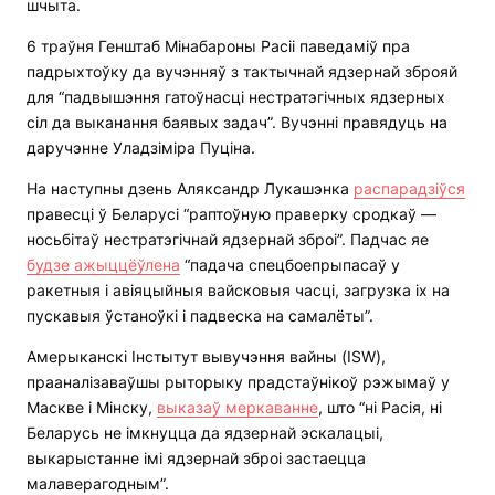
шчыта.
6 траўня Генштаб Мінабароны Расіі паведаміў пра
падрыхтоўку да вучэнняў з тактычнай ядзернай зброяй
для “падвышэння гатоўнасці нестратэгічных ядзерных
сіл да выканання баявых задач”. Вучэнні правядуць на
даручэнне Уладзіміра Пуціна.
На наступны дзень Аляксандр Лукашэнка
распарадзіўся
правесці ў Беларусі “раптоўную праверку сродкаў —
носьбітаў нестратэгічнай ядзернай зброі”. Падчас яе
будзе ажыццёўлена
“падача спецбоепрыпасаў у
ракетныя і авіяцыйныя вайсковыя часці, загрузка іх на
пускавыя ўстаноўкі і падвеска на самалёты”.
Амерыканскі Інстытут вывучэння вайны (ISW),
прааналізаваўшы рыторыку прадстаўнікоў рэжымаў у
Маскве і Мінску,
выказаў меркаванне
, што “ні Расія, ні
Беларусь не імкнуцца да ядзернай эскалацыі,
выкарыстанне імі ядзернай зброі застаецца
малаверагодным”.