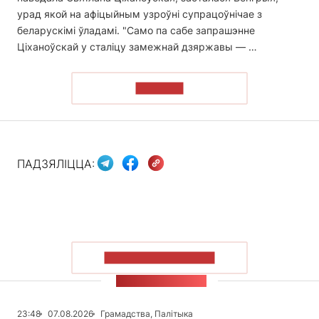
урад якой на афіцыйным узроўні супрацоўнічае з
беларускімі ўладамі. "Само па сабе запрашэнне
Ціханоўскай у сталіцу замежнай дзяржавы — …
ЧЫТАЦЬ
ПАДЗЯЛІЦЦА:
ПАКАЗАЦЬ БОЛЬШ
СТУЖКА НАВІН
23:48
07.08.2026
Грамадства, Палітыка