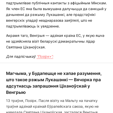
падтрымлівае публічныя кантакты з афіцыйным Мінскам.
Як член ЕС яна была вымушана далучыцца да санкцый у
дачыненні да рэжыму Лукашэнкі, але прадстаўнікі
венгерскіх уладаў неаднаразова заяўлялі, што не
падтрымліваюць іх увядзенне.
Акрамя таго, Венгрыя — адзіная краіна ЕС, у якую яшчэ
не здзяйсняла візіт беларускі дэмакратычны лідар
Святлана Ціханоўская.
Для падпісчыкаў
“Позірк+”:
Магчыма, у Будапешце не хапае разумення,
што такое рэжым Лукашэнкі — Вячорка пра
адсутнасць запрашэння Ціханоўскай у
Венгрыю
13 траўня, Позірк. Пасля візіту на Мальту на пачатку
траўня адзінай краінай Еўрапейскага саюза, якую не
наведала Святлана Ціханоўская, засталася Венгрыя,