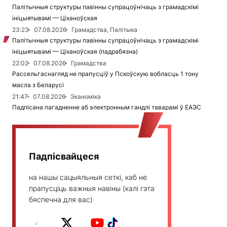
Палітычныя структуры павінны супрацоўнічаць з грамадскімі
ініцыятывамі — Ціханоўская
23:23
07.08.2026
Грамадства, Палітыка
Палітычныя структуры павінны супрацоўнічаць з грамадскімі
ініцыятывамі — Ціханоўская (падрабязна)
22:02
07.08.2026
Грамадства
Рассельгаснагляд не прапусціў у Пскоўскую вобласць 1 тону
масла з Беларусі
21:47
07.08.2026
Эканоміка
Падпісана пагадненне аб электронным гандлі таварамі ў ЕАЭС
Падпісвайцеся
на нашы сацыяльныя сеткі, каб не
прапусціць важныя навіны (калі гэта
бяспечна для вас)