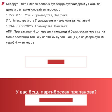
Беларусь пяты месяц запар з'яўляецца аўтсайдарам у ЕАЭС па
дынаміцы прамысловай вытворчасці
15:53
07.08.2026
Грамадства, Палітыка
У "спіс экстрэмістаў" дададзеныя яшчэ чатыры чалавекі
15:34
07.08.2026
Грамадства, Палітыка
АПК: Пры захаванні цяперашніх тэндэнцый беларуская мова хутка
можа застацца толькі ў невялікіх супольнасцях, а на дзяржаўным
узроўні — знікнуць
ЧЫТАЦЬ
У вас ёсць партнёрская прапанова?
НАПІШЫЦЕ НАМ