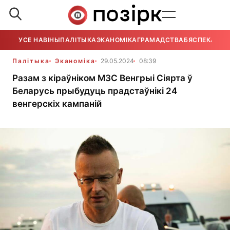
УСЕ НАВІНЫ
ПАЛІТЫКА
ЭКАНОМІКА
ГРАМАДСТВА
БЯСПЕКА
УСЕ
Палітыка
Эканоміка
29.05.2024
08:39
Разам з кіраўніком МЗС Венгрыі Сіярта ў
Беларусь прыбудуць прадстаўнікі 24
венгерскіх кампаній