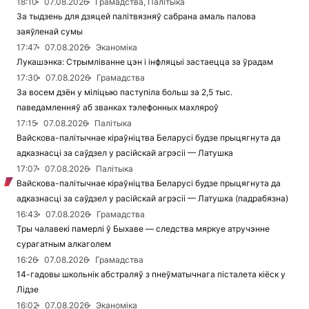
18:10
07.08.2026
Грамадства, Палітыка
За тыдзень для дзяцей палітвязняў сабрана амаль палова
заяўленай сумы
17:47
07.08.2026
Эканоміка
Лукашэнка: Стрымліванне цэн і інфляцыі застаецца за ўрадам
17:30
07.08.2026
Грамадства
За восем дзён у міліцыю паступіла больш за 2,5 тыс.
паведамленняў аб званках тэлефонных махляроў
17:15
07.08.2026
Палітыка
Вайскова-палітычнае кіраўніцтва Беларусі будзе прыцягнута да
адказнасці за саўдзел у расійскай агрэсіі — Латушка
17:07
07.08.2026
Палітыка
Вайскова-палітычнае кіраўніцтва Беларусі будзе прыцягнута да
адказнасці за саўдзел у расійскай агрэсіі — Латушка (падрабязна)
16:43
07.08.2026
Грамадства
Тры чалавекі памерлі ў Быхаве — следства мяркуе атручэнне
сурагатным алкаголем
16:26
07.08.2026
Грамадства
14-гадовы школьнік абстраляў з пнеўматычнага пісталета кіёск у
Лідзе
16:02
07.08.2026
Эканоміка