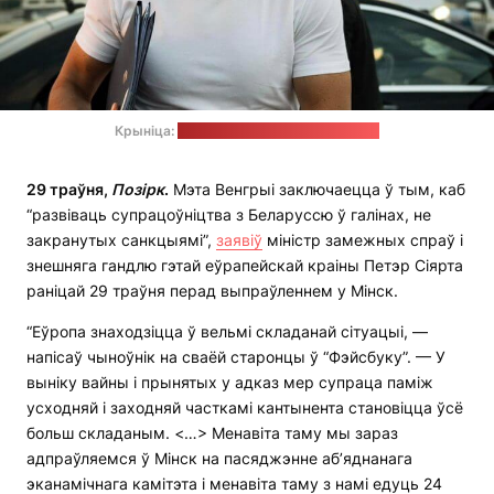
Крыніца:
старонка Сіярта ў "Фэйсбуку"
29 траўня,
Позірк
.
Мэта Венгрыі заключаецца ў тым, каб
“развіваць супрацоўніцтва з Беларуссю ў галінах, не
закранутых санкцыямі”,
заявіў
міністр замежных спраў і
знешняга гандлю гэтай еўрапейскай краіны Петэр Сіярта
раніцай 29 траўня перад выпраўленнем у Мінск.
“Еўропа знаходзіцца ў вельмі складанай сітуацыі, —
напісаў чыноўнік на сваёй старонцы ў “Фэйсбуку”. — У
выніку вайны і прынятых у адказ мер супраца паміж
усходняй і заходняй часткамі кантынента становіцца ўсё
больш складаным. <…> Менавіта таму мы зараз
адпраўляемся ў Мінск на пасяджэнне аб’яднанага
эканамічнага камітэта і менавіта таму з намі едуць 24