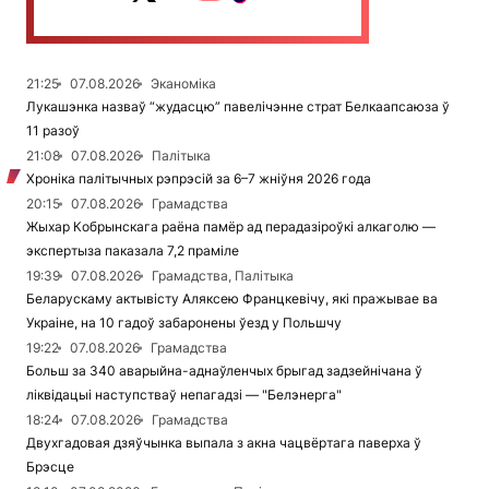
21:25
07.08.2026
Эканоміка
Лукашэнка назваў “жудасцю” павелічэнне страт Белкаапсаюза ў
11 разоў
21:08
07.08.2026
Палітыка
Хроніка палітычных рэпрэсій за 6–7 жніўня 2026 года
20:15
07.08.2026
Грамадства
Жыхар Кобрынскага раёна памёр ад перадазіроўкі алкаголю —
экспертыза паказала 7,2 праміле
19:39
07.08.2026
Грамадства, Палітыка
Беларускаму актывісту Аляксею Францкевічу, які пражывае ва
Украіне, на 10 гадоў забаронены ўезд у Польшчу
19:22
07.08.2026
Грамадства
Больш за 340 аварыйна-аднаўленчых брыгад задзейнічана ў
ліквідацыі наступстваў непагадзі — "Белэнерга"
18:24
07.08.2026
Грамадства
Двухгадовая дзяўчынка выпала з акна чацвёртага паверха ў
Брэсце