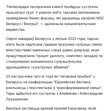
“Напярэдадні пасяджэння камісіі пройдуць сустрэчы
працоўных груп. У рамках візіту таксама запланавана
правядзенне бізнес-форуму, які адкрыюць кіраўнікі МЗС
Беларусі і Венгрыі”, — адзначыла знешнепалітычнае
ведамства.
Сіярта наведваў Беларусь у лютым 2023 года, падчас
візіту была падпісана гадавая праграма супрацы паміж
міністэрствамі замежных спраў дзвюх дзяржаў, якая
прадугледжвала “працяг дыялогу, комплекс захадаў па
стымуляванні эканамічнага супрацоўніцтва,
адукацыйных і культурных абменаў”.
23 кастрычніка таго ж года ён “нечакана прыбыў” у
Беларусь на канферэнцыю “Еўразійская бяспека:
рэальнасць і перспектывы ў трансфармаваным свеце”.
Тады адбыліся яго сустрэчы з Алейнікам і Аляксандрам
Лукашэнкам.
Венгрыя застаецца адзінай краінай Езрасаюза, якая