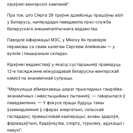
кіраўнікі венгерскіх кампаній”.
Пра тое, што Сіярта 29 траўня здзейсніць працоўны візіт
у Беларусь, напярэдадні паведаміла прэс-служба
беларускага знешнепалітычнага ведамства.
Паводле інфармацыі МЗС, у Мінску ён правядзе
перамовы са сваім калегам Сяргеем Алейнікам — у
вузкім і пашыраным складах.
Кіраўнікі ведамстваў у якасці сустаршыняў правядуць
12-е пасяджэнне міжурадавай беларуска-венгерскай
камісіі па эканамічнай супрацы.
“Мяркуецца абмеркаваць шэраг прыкладных гандлёва-
эканамічных і інвестыцыйных пытанняў, — гаварылася ў
паведамленні. — У фокусе працы будуць тэмы
ўзаемадзеяння ў сферах энергетыкі, сельскай
гаспадаркі, прамысловай кааперацыі, аховы здароўя,
фармацэўтыкі, будаўніцтва, спорту, турызму, адукацыі і
навукі”.