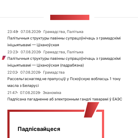
СТУЖКА НАВІН
23:48
07.08.2026
Грамадства, Палітыка
Палітычныя структуры павінны супрацоўнічаць з грамадскімі
ініцыятывамі — Ціханоўская
23:23
07.08.2026
Грамадства, Палітыка
Палітычныя структуры павінны супрацоўнічаць з грамадскімі
ініцыятывамі — Ціханоўская (падрабязна)
22:02
07.08.2026
Грамадства
Рассельгаснагляд не прапусціў у Пскоўскую вобласць 1 тону
масла з Беларусі
21:47
07.08.2026
Эканоміка
Падпісана пагадненне аб электронным гандлі таварамі ў ЕАЭС
Падпісвайцеся