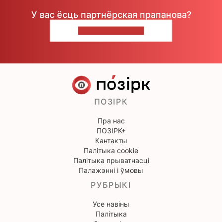
У вас ёсць партнёрская прапанова?
НАПІШЫЦЕ НАМ
ПОЗІРК
Пра нас
ПОЗІРК+
Кантакты
Палітыка cookie
Палітыка прыватнасці
Палажэнні і ўмовы
РУБРЫКІ
Усе навіны
Палітыка