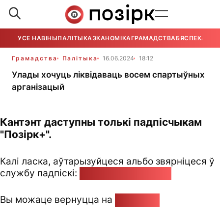
УСЕ НАВІНЫ
ПАЛІТЫКА
ЭКАНОМІКА
ГРАМАДСТВА
БЯСПЕКА
УСЕ
Грамадства
Палітыка
16.06.2024
18:12
Улады хочуць ліквідаваць восем спартыўных
арганізацый
Кантэнт даступны толькі падпісчыкам
"Позірк+".
Калі ласка, аўтарызуйцеся альбо звярніцеся ў
службу падпіскі:
pozirk@pozirk.online
Вы можаце вернуцца на
Галоўную