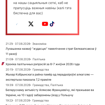
на нашы сацыяльныя сеткі, каб не
прапусціць важныя навіны (калі гэта
бяспечна для вас)
21:25
07.08.2026
Эканоміка
Лукашэнка назваў “жудасцю” павелічэнне страт Белкаапсаюза ў
11 разоў
21:08
07.08.2026
Палітыка
Хроніка палітычных рэпрэсій за 6–7 жніўня 2026 года
20:15
07.08.2026
Грамадства
Жыхар Кобрынскага раёна памёр ад перадазіроўкі алкаголю —
экспертыза паказала 7,2 праміле
19:39
07.08.2026
Грамадства, Палітыка
Беларускаму актывісту Аляксею Францкевічу, які пражывае ва
Украіне, на 10 гадоў забаронены ўезд у Польшчу
19:22
07.08.2026
Грамадства