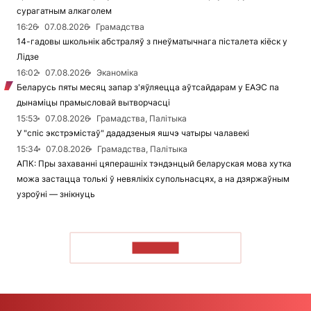
сурагатным алкаголем
16:26
07.08.2026
Грамадства
14-гадовы школьнік абстраляў з пнеўматычнага пісталета кіёск у
Лідзе
16:02
07.08.2026
Эканоміка
Беларусь пяты месяц запар з'яўляецца аўтсайдарам у ЕАЭС па
дынаміцы прамысловай вытворчасці
15:53
07.08.2026
Грамадства, Палітыка
У "спіс экстрэмістаў" дададзеныя яшчэ чатыры чалавекі
15:34
07.08.2026
Грамадства, Палітыка
АПК: Пры захаванні цяперашніх тэндэнцый беларуская мова хутка
можа застацца толькі ў невялікіх супольнасцях, а на дзяржаўным
узроўні — знікнуць
ЧЫТАЦЬ