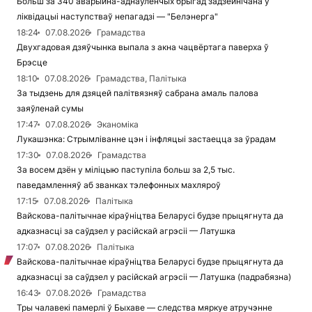
Больш за 340 аварыйна-аднаўленчых брыгад задзейнічана ў
ліквідацыі наступстваў непагадзі — "Белэнерга"
18:24
07.08.2026
Грамадства
Двухгадовая дзяўчынка выпала з акна чацвёртага паверха ў
Брэсце
18:10
07.08.2026
Грамадства, Палітыка
За тыдзень для дзяцей палітвязняў сабрана амаль палова
заяўленай сумы
17:47
07.08.2026
Эканоміка
Лукашэнка: Стрымліванне цэн і інфляцыі застаецца за ўрадам
17:30
07.08.2026
Грамадства
За восем дзён у міліцыю паступіла больш за 2,5 тыс.
паведамленняў аб званках тэлефонных махляроў
17:15
07.08.2026
Палітыка
Вайскова-палітычнае кіраўніцтва Беларусі будзе прыцягнута да
адказнасці за саўдзел у расійскай агрэсіі — Латушка
17:07
07.08.2026
Палітыка
Вайскова-палітычнае кіраўніцтва Беларусі будзе прыцягнута да
адказнасці за саўдзел у расійскай агрэсіі — Латушка (падрабязна)
16:43
07.08.2026
Грамадства
Тры чалавекі памерлі ў Быхаве — следства мяркуе атручэнне