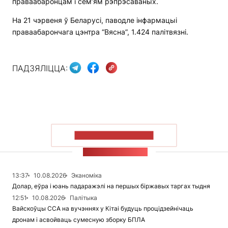
праваабаронцам і сем’ям рэпрэсаваных.
На 21 чэрвеня ў Беларусі, паводле інфармацыі
праваабарончага цэнтра “Вясна”, 1.424 палітвязні.
ПАДЗЯЛІЦЦА:
ПАКАЗАЦЬ БОЛЬШ
СТУЖКА НАВІН
13:37
10.08.2026
Эканоміка
Долар, еўра і юань падаражэлі на першых біржавых таргах тыдня
12:51
10.08.2026
Палітыка
Вайскоўцы ССА на вучэннях у Кітаі будуць процідзейнічаць
дронам і асвойваць сумесную зборку БПЛА