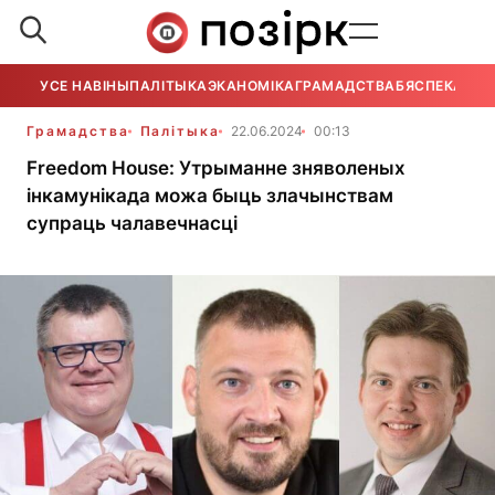
УСЕ НАВІНЫ
ПАЛІТЫКА
ЭКАНОМІКА
ГРАМАДСТВА
БЯСПЕКА
УСЕ
Грамадства
Палітыка
22.06.2024
00:13
Freedom House: Утрыманне зняволеных
інкамунікада можа быць злачынствам
супраць чалавечнасці