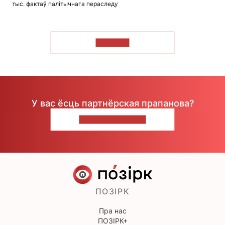
тыс. фактаў палітычнага пераследу
ЧЫТАЦЬ
У вас ёсць партнёрская прапанова?
НАПІШЫЦЕ НАМ
ПОЗІРК
Пра нас
ПОЗІРК+