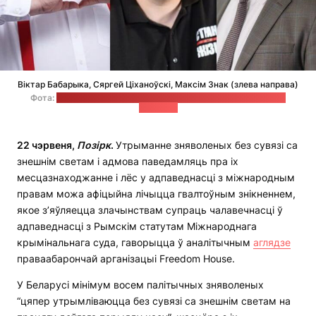
Віктар Бабарыка, Сяргей Ціханоўскі, Максім Знак (злева направа)
Фота:
tut.by, Офіс Святланы Ціханоўскай, "Вясна" (калаж —
"Позірк")
22 чэрвеня,
Позірк
.
Утрыманне зняволеных без сувязі са
знешнім светам і адмова паведамляць пра іх
месцазнаходжанне і лёс у адпаведнасці з міжнародным
правам можа афіцыйна лічыцца гвалтоўным знікненнем,
якое з’яўляецца злачынствам супраць чалавечнасці ў
адпаведнасці з Рымскім статутам Міжнароднага
крымінальнага суда, гаворыцца ў аналітычным
аглядзе
праваабарончай арганізацыі Freedom House.
У Беларусі мінімум восем палітычных зняволеных
“цяпер утрымліваюцца без сувязі са знешнім светам на