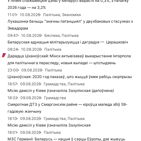
У ліпені спажывецкія цэны ў Беларусі выраслі на 0,3%, з пачатку
2026 года — на 3,2%
11:01
10.08.2026
Палітыка, Эканоміка
Лукашэнка бачыць "значны патэнцыял" у двухбаковых стасунках з
Эквадорам
09:47
10.08.2026
Бяспека, Палітыка
Беларуская адукацыя мілітарызуецца і дэградуе — Церашковіч
08:24
10.08.2026
Палітыка
Дарадца Ціханоўскай: Мінск актывізаваў выкарыстанне Інтэрпола
для палітычнага пераследу, новыя выпадкі — штотыдзень
23:00
09.08.2026
Палітыка
Ціханоўская: 2020 год паказаў, што жыццё ўмее рабіць сюрпрызы
18:57
09.08.2026
Грамадства, Палітыка
Місію дэмсіл у Кіеве ўзначаліла Зазулінская (дапоўнена)
18:32
09.08.2026
Грамадства
Смяротнае ДТЗ у Смаргонскім раёне — кіроўца мапеда збіў 59-
гадовую жанчыну
18:10
09.08.2026
Грамадства, Палітыка
Місію дэмсіл у Кіеве ўзначаліла Зазулінская
18:01
09.08.2026
Палітыка
МЗС Германіі: Беларусь — нацыя ў сэрцы Еўропы, дзе жывуць