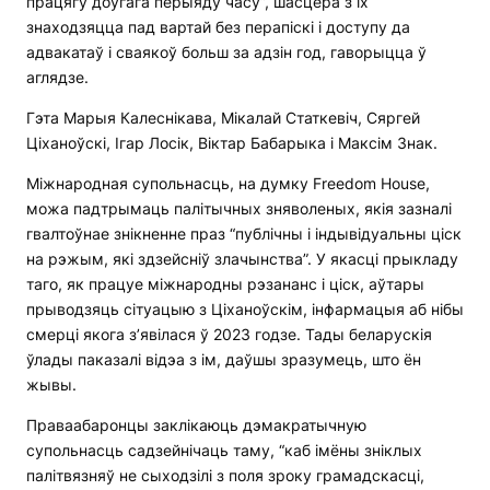
працягу доўгага перыяду часу”, шасцёра з іх
знаходзяцца пад вартай без перапіскі і доступу да
адвакатаў і сваякоў больш за адзін год, гаворыцца ў
аглядзе.
Гэта Марыя Калеснікава, Мікалай Статкевіч, Сяргей
Ціханоўскі, Ігар Лосік, Віктар Бабарыка і Максім Знак.
Міжнародная супольнасць, на думку Freedom House,
можа падтрымаць палітычных зняволеных, якія зазналі
гвалтоўнае знікненне праз “публічны і індывідуальны ціск
на рэжым, які здзейсніў злачынства”. У якасці прыкладу
таго, як працуе міжнародны рэзананс і ціск, аўтары
прыводзяць сітуацыю з Ціханоўскім, інфармацыя аб нібы
смерці якога з’явілася ў 2023 годзе. Тады беларускія
ўлады паказалі відэа з ім, даўшы зразумець, што ён
жывы.
Праваабаронцы заклікаюць дэмакратычную
супольнасць садзейнічаць таму, “каб імёны зніклых
палітвязняў не сыходзілі з поля зроку грамадскасці,