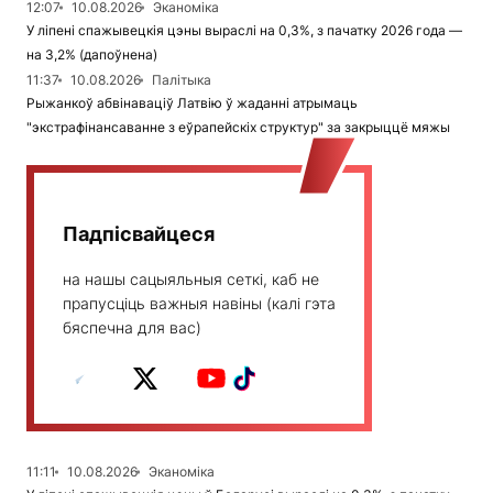
12:07
10.08.2026
Эканоміка
У ліпені спажывецкія цэны выраслі на 0,3%, з пачатку 2026 года —
на 3,2% (дапоўнена)
11:37
10.08.2026
Палітыка
Рыжанкоў абвінаваціў Латвію ў жаданні атрымаць
"экстрафінансаванне з еўрапейскіх структур" за закрыццё мяжы
Падпісвайцеся
на нашы сацыяльныя сеткі, каб не
прапусціць важныя навіны (калі гэта
бяспечна для вас)
11:11
10.08.2026
Эканоміка