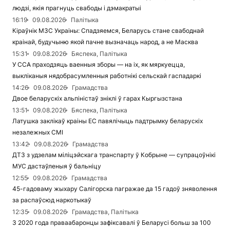
людзі, якія прагнуць свабоды і дэмакратыі
16:19
09.08.2026
Палітыка
Кіраўнік МЗС Украіны: Спадзяемся, Беларусь стане свабоднай
краінай, будучыню якой пачне вызначаць народ, а не Масква
15:31
09.08.2026
Бяспека, Палітыка
У ССА праходзяць ваенныя зборы — на іх, як мяркуецца,
выкліканыя нядобрасумленныя работнікі сельскай гаспадаркі
14:26
09.08.2026
Грамадства
Двое беларускіх альпіністаў зніклі ў гарах Кыргызстана
13:51
09.08.2026
Бяспека, Палітыка
Латушка заклікаў краіны ЕС павялічыць падтрымку беларускіх
незалежных СМІ
13:42
09.08.2026
Грамадства
ДТЗ з удзелам міліцэйскага транспарту ў Кобрыне — супрацоўнікі
МУС дастаўленыя ў бальніцу
12:55
09.08.2026
Грамадства
45-гадоваму жыхару Салігорска пагражае да 15 гадоў зняволення
за распаўсюд наркотыкаў
12:35
09.08.2026
Грамадства, Палітыка
З 2020 года праваабаронцы зафіксавалі ў Беларусі больш за 100