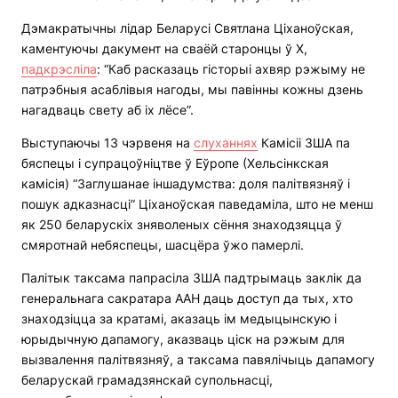
Дэмакратычны лідар Беларусі Святлана Ціханоўская,
каментуючы дакумент на сваёй старонцы ў X,
падкрэсліла
: “Каб расказаць гісторыі ахвяр рэжыму не
патрэбныя асаблівыя нагоды, мы павінны кожны дзень
нагадваць свету аб іх лёсе”.
Выступаючы 13 чэрвеня на
слуханнях
Камісіі ЗША па
бяспецы і супрацоўніцтве ў Еўропе (Хельсінкская
камісія) “Заглушанае іншадумства: доля палітвязняў і
пошук адказнасці” Ціханоўская паведаміла, што не менш
як 250 беларускіх зняволеных сёння знаходзяцца ў
смяротнай небяспецы, шасцёра ўжо памерлі.
Палітык таксама папрасіла ЗША падтрымаць заклік да
генеральнага сакратара ААН даць доступ да тых, хто
знаходзіцца за кратамі, аказаць ім медыцынскую і
юрыдычную дапамогу, аказваць ціск на рэжым для
вызвалення палітвязняў, а таксама павялічыць дапамогу
беларускай грамадзянскай супольнасці,