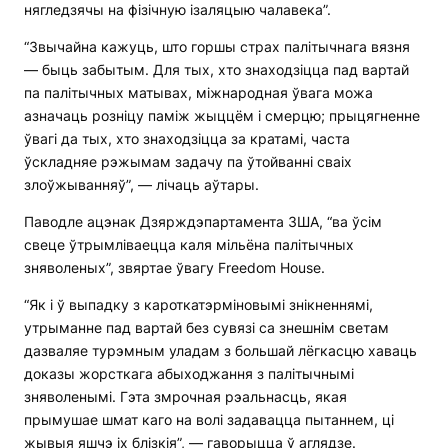
нягледзячы на ​​фізічную ізаляцыю чалавека”.
“Звычайна кажуць, што горшы страх палітычнага вязня
— быць забытым. Для тых, хто знаходзіцца пад вартай
па палітычных матывах, міжнародная ўвага можа
азначаць розніцу паміж жыццём і смерцю; прыцягненне
ўвагі да тых, хто знаходзіцца за кратамі, часта
ўскладняе рэжымам задачу па ўтойванні сваіх
злоўжыванняў”, — лічаць аўтары.
Паводле ацэнак Дзярждэпартамента ЗША, “ва ўсім
свеце ўтрымліваецца каля мільёна палітычных
зняволеных”, звяртае ўвагу Freedom House.
“Як і ў выпадку з кароткатэрміновымі знікненнямі,
утрыманне пад вартай без сувязі са знешнім светам
дазваляе турэмным уладам з большай лёгкасцю хаваць
доказы жорсткага абыходжання з палітычнымі
зняволенымі. Гэта змрочная рэальнасць, якая
прымушае шмат каго на волі задавацца пытаннем, ці
жывыя яшчэ іх блізкія”, — гаворыцца ў аглядзе.