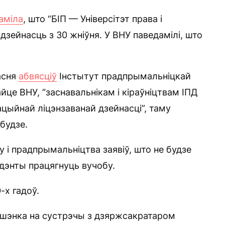
аміла
, што “БІП — Універсітэт права і
зейнасць з 30 жніўня. У ВНУ паведамілі, што
асня
абвясціў
Інстытут прадпрымальніцкай
йце ВНУ, “заснавальнікам і кіраўніцтвам ІПД
цыйнай ліцэнзаванай дзейнасці”, таму
будзе.
 і прадпрымальніцтва заявіў, што не будзе
удэнты працягнуць вучобу.
-х гадоў.
ашэнка на сустрэчы з дзяржсакратаром