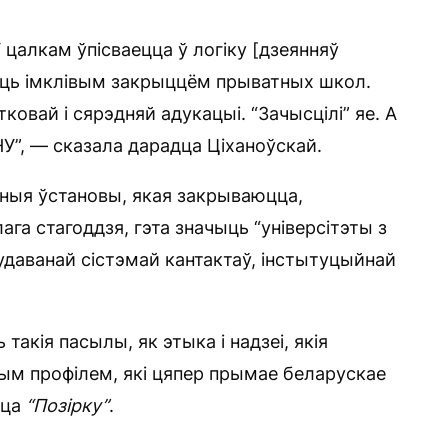
цалкам ўпісваецца ў логіку [дзеянняў
сыць імклівым закрыццём прыватных школ.
ковай і сярэдняй адукацыі. “Зачысцілі” яе. А
У”, — сказала дарадца Ціханоўскай.
ьныя ўстановы, якая закрываюцца,
ага стагоддзя, гэта значыць “універсітэты з
даванай сістэмай кантактаў, інстытуцыйнай
 такія пасылы, як этыка і надзеі, якія
ым профілем, які цяпер прымае беларускае
ўца
“П
о
зірку”
.