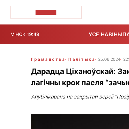
ПОЗІРК+
УСЕ НАВІНЫ
П
МІНСК 19:49
Грамадства
Палітыка
25.06.2024
22
Дарадца Ціханоўскай: З
лагічны крок пасля “зач
Апублікавана на закрытай версіі “Позі