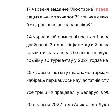
17 чэрвеня выданне “Люстэрка”
павед
сацыяльных тэхналогій” спыняе сваю д
“гэта рашэнне заснавальнікаў”.
24 чэрвеня аб спыненні працы з 1 вер
дзейнасці. Згодна з інфармацыяй на са
прынятая пастанова аб спыненні адука
прыёму абітурыентаў у 2024 годзе не 
25 чэрвеня Інстытут парламентарызму
набіраць першакурснікаў, астатнія ст
Усе тры ВНУ працавалі ў Беларусі з 90
20 верасня 2022 года Аляксандр Лук