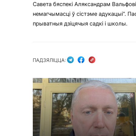
Савета бяспекі Аляксандрам Вальфові
немагчымасці ў сістэме адукацыі”. Па
прыватныя дзіцячыя садкі і школы.
ПАДЗЯЛІЦЦА: