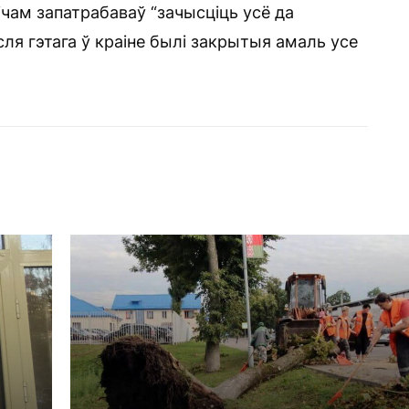
чам запатрабаваў “зачысціць усё да
сля гэтага ў краіне былі закрытыя амаль усе