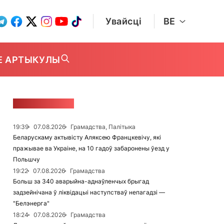
Увайсці
BE
Е АРТЫКУЛЫ
СТУЖКА НАВІН
19:39
07.08.2026
Грамадства, Палітыка
Беларускаму актывісту Аляксею Францкевічу, які
пражывае ва Украіне, на 10 гадоў забаронены ўезд у
Польшчу
19:22
07.08.2026
Грамадства
Больш за 340 аварыйна-аднаўленчых брыгад
задзейнічана ў ліквідацыі наступстваў непагадзі —
"Белэнерга"
18:24
07.08.2026
Грамадства