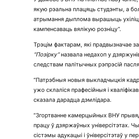
якую рэальна плацяць студэнты, а бол
атрымання дыплома вырашыць ухіліцц
кампенсаваць вялікую розніцу”.
Трэцім фактарам, які прадвызначае 
“Позірку”
назвала недахоп у дзяржуні
следствам палітычных рэпрэсій пасля 
“Патрэбныя новыя выкладчыцкія кадр
ужо склаліся прафесійныя і кваліфіка
сказала дарадца дэмлідара.
“Згортванне камерцыйных ВНУ прывяд
працу ў дзяржаўных універсітэтах. Чы
сістэмы адукацыі і ўніверсітэтаў у п