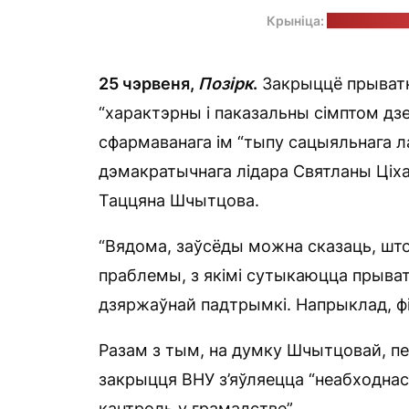
Крыніца:
старонка Та
25 чэрвеня,
Позірк
.
Закрыццё прыват
“характэрны і паказальны сімптом дзе
сфармаванага ім “тыпу сацыяльнага л
дэмакратычнага лідара Святланы Ціхан
Таццяна Шчытцова.
“Вядома, заўсёды можна сказаць, што
праблемы, з якімі сутыкаюцца прыват
дзяржаўнай падтрымкі. Напрыклад, фі
Разам з тым, на думку Шчытцовай, п
закрыцця ВНУ з’яўляецца “неабходна
кантроль у грамадстве”.