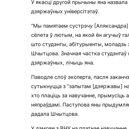
У якасці другой прычыны яна назвала
дзяржаўных універсітэтаў.
“Мы памятаем сустрэчу [Аляксандра]
сёлета ў лютым, на якой ён агучыў 
што студэнты, абітурыенты, моладзь
Шчытцова. Значная частка студэнтаў 
дзяржаўных, лічыць яна.
Паводле слоў эксперта, пасля заканчэ
сутыкнуцца з “запытам [дзяржавы] на
хто плаціць за навучанне, прымусіць 
няпраўдамі. Паступова яны прыдумляю
дадала Шчытцова.
У дамове з ВНУ на платнае навучанне,