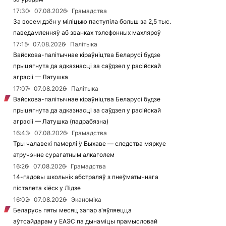
17:30
07.08.2026
Грамадства
За восем дзён у міліцыю паступіла больш за 2,5 тыс.
паведамленняў аб званках тэлефонных махляроў
17:15
07.08.2026
Палітыка
Вайскова-палітычнае кіраўніцтва Беларусі будзе
прыцягнута да адказнасці за саўдзел у расійскай
агрэсіі — Латушка
17:07
07.08.2026
Палітыка
Вайскова-палітычнае кіраўніцтва Беларусі будзе
прыцягнута да адказнасці за саўдзел у расійскай
агрэсіі — Латушка (падрабязна)
16:43
07.08.2026
Грамадства
Тры чалавекі памерлі ў Быхаве — следства мяркуе
атручэнне сурагатным алкаголем
16:26
07.08.2026
Грамадства
14-гадовы школьнік абстраляў з пнеўматычнага
пісталета кіёск у Лідзе
16:02
07.08.2026
Эканоміка
Беларусь пяты месяц запар з'яўляецца
аўтсайдарам у ЕАЭС па дынаміцы прамысловай