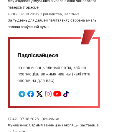
Двухгадовая дзяўчынка выпала з акна чацвёртага
паверха ў Брэсце
18:10
07.08.2026
Грамадства, Палітыка
За тыдзень для дзяцей палітвязняў сабрана амаль
палова заяўленай сумы
Падпісвайцеся
на нашы сацыяльныя сеткі, каб не
прапусціць важныя навіны (калі гэта
бяспечна для вас)
17:47
07.08.2026
Эканоміка
Лукашэнка: Стрымліванне цэн і інфляцыі застаецца
за ўрадам