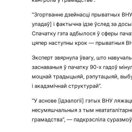
“Згортванне дзейнасці прыватных ВНУ 
уладаў] і фактычна ідзе ўслед за до
Спачатку гэта адбылося ў сферы пачат
цяпер наступны крок — прыватныя ВН
Эксперт звярнула ўвагу, што навучал
заснаваныя ў пачатку 90-х гадоў мінул
моцнай традыцыяй, рэпутацыяй, выбу
і акадэмічнай структурай”.
“У аснове [ідэалогіі] гэтых ВНУ ляжаць
несумяшчальныя з тым неататалітарн
грамадства”, — падкрэсліла суразмо