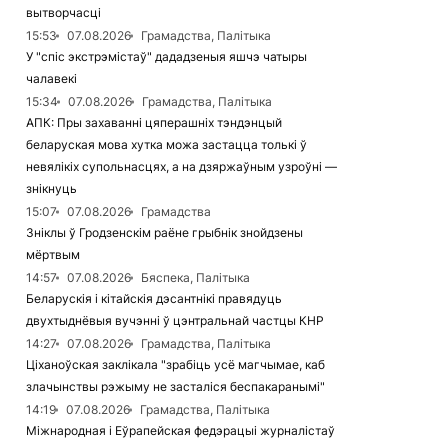
вытворчасці
15:53
07.08.2026
Грамадства, Палітыка
У "спіс экстрэмістаў" дададзеныя яшчэ чатыры
чалавекі
15:34
07.08.2026
Грамадства, Палітыка
АПК: Пры захаванні цяперашніх тэндэнцый
беларуская мова хутка можа застацца толькі ў
невялікіх супольнасцях, а на дзяржаўным узроўні —
знікнуць
15:07
07.08.2026
Грамадства
Зніклы ў Гродзенскім раёне грыбнік знойдзены
мёртвым
14:57
07.08.2026
Бяспека, Палітыка
Беларускія і кітайскія дэсантнікі правядуць
двухтыднёвыя вучэнні ў цэнтральнай частцы КНР
14:27
07.08.2026
Грамадства, Палітыка
Ціханоўская заклікала "зрабіць усё магчымае, каб
злачынствы рэжыму не засталіся беспакаранымі"
14:19
07.08.2026
Грамадства, Палітыка
Міжнародная і Еўрапейская федэрацыі журналістаў