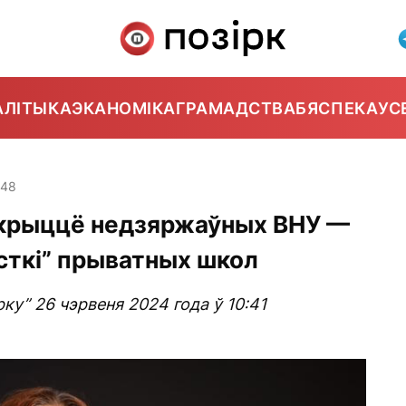
АЛІТЫКА
ЭКАНОМІКА
ГРАМАДСТВА
БЯСПЕКА
УС
:48
акрыццё недзяржаўных ВНУ —
ысткі” прыватных школ
рку” 26 чэрвеня 2024 года ў 10:41