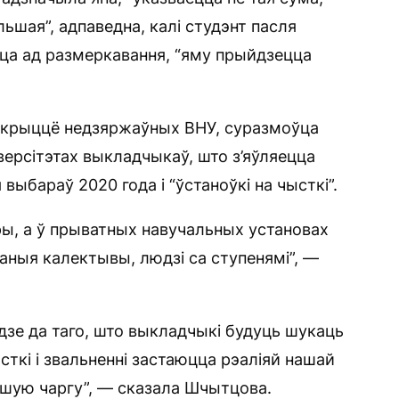
ьшая”, адпаведна, калі студэнт пасля
а ад размеркавання, “яму прыйдзецца
закрыццё недзяржаўных ВНУ, суразмоўца
версітэтах выкладчыкаў, што з’яўляецца
выбараў 2020 года і “ўстаноўкі на чысткі”.
ы, а ў прыватных навучальных установах
ваныя калектывы, людзі са ступенямі”, —
зе да таго, што выкладчыкі будуць шукаць
сткі і звальненні застаюцца рэаліяй нашай
ершую чаргу”, — сказала Шчытцова.