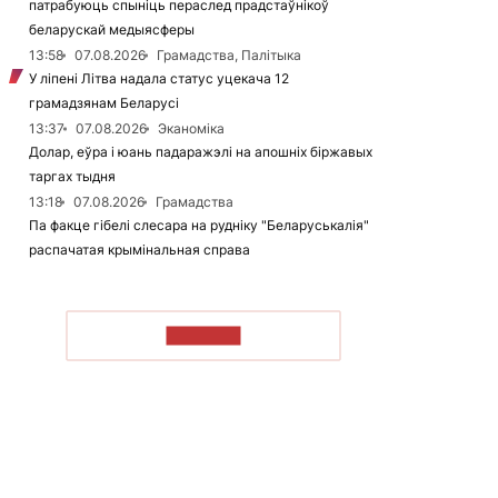
патрабуюць спыніць пераслед прадстаўнікоў
беларускай медыясферы
13:58
07.08.2026
Грамадства, Палітыка
У ліпені Літва надала статус уцекача 12
грамадзянам Беларусі
13:37
07.08.2026
Эканоміка
Долар, еўра і юань падаражэлі на апошніх біржавых
таргах тыдня
13:18
07.08.2026
Грамадства
Па факце гібелі слесара на рудніку "Беларуськалія"
распачатая крымінальная справа
ЧЫТАЦЬ