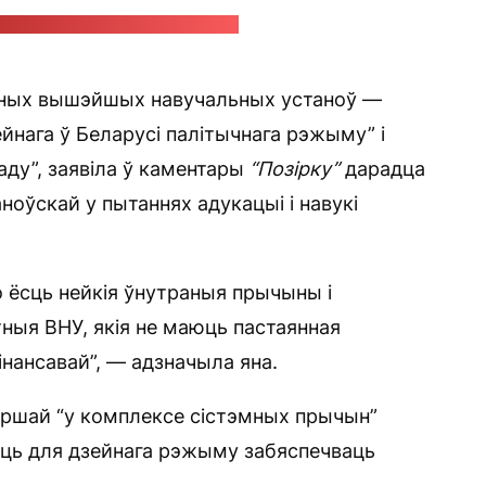
ццяны Шчытцовай у "Фэйсбуку"
ных вышэйшых навучальных устаноў —
йнага ў Беларусі палітычнага рэжыму” і
аду”, заявіла ў каментары
“Позірку”
дарадца
оўскай у пытаннях адукацыі і навукі
 ёсць нейкія ўнутраныя прычыны і
ныя ВНУ, якія не маюць пастаянная
нансавай”, — адзначыла яна.
ершай “у комплексе сістэмных прычын”
сць для дзейнага рэжыму забяспечваць