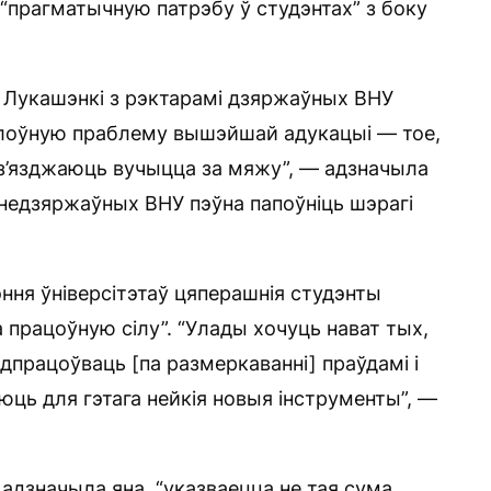
 “прагматычную патрэбу ў студэнтах” з боку
 Лукашэнкі з рэктарамі дзяржаўных ВНУ
галоўную праблему вышэйшай адукацыі — тое,
 з’язджаюць вучыцца за мяжу”, — адзначыла
недзяржаўных ВНУ пэўна папоўніць шэрагі
ння ўніверсітэтаў цяперашнія студэнты
 працоўную сілу”. “Улады хочуць нават тых,
адпрацоўваць [па размеркаванні] праўдамі і
ць для гэтага нейкія новыя інструменты”, —
 адзначыла яна, “указваецца не тая сума,