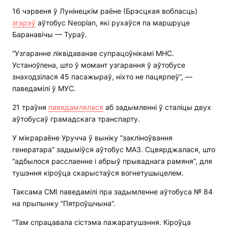
16 чэрвеня ў Лунінецкім раёне (Брэсцкая вобласць)
згарэў
аўтобус Neoplan, які рухаўся па маршруце
Баранавічы — Тураў.
“Узгаранне ліквідаванае супрацоўнікамі МНС.
Устаноўлена, што ў момант узгарання ў аўтобусе
знаходзілася 45 пасажыраў, ніхто не пацярпеў”, —
паведамілі ў МУС.
21 траўня
паведамлялася
аб задымленні ў сталіцы двух
аўтобусаў грамадскага транспарту.
У мікрараёне Уручча ў выніку “закліноўвання
генератара” задыміўся аўтобус МАЗ. Сцвярджалася, што
“адбылося расслаенне і абрыў прываднага рамяня”, для
тушэння кіроўца скарыстаўся вогнетушыцелем.
Таксама СМІ паведамілі пра задымленне аўтобуса № 84
на прыпынку “Пятроўшчына”.
“Там спрацавала сістэма пажаратушэння. Кіроўца