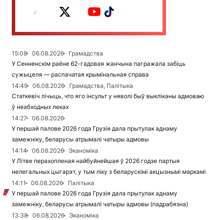
15:08
06.08.2026
Грамадства
У Сенненскім раёне 62-гадовая жанчына пагражала забіць
сужыцеля — распачатая крымінальная справа
14:49
06.08.2026
Грамадства, Палітыка
Статкевіч лічыць, что яго інсульт у няволі быў выкліканы адмоваю
ў неабходных леках
14:27
06.08.2026
У першай палове 2026 года Грузія дала прытулак аднаму
замежніку, беларусы атрымалі чатыры адмовы
14:14
06.08.2026
Эканоміка
У Літве перахопленая найбуйнейшая ў 2026 годзе партыя
нелегальных цыгарэт, у тым ліку з беларускімі акцызнымі маркамі
14:11
06.08.2026
Палітыка
У першай палове 2026 года Грузія дала прытулак аднаму
замежніку, беларусы атрымалі чатыры адмовы (падрабязна)
13:38
06.08.2026
Эканоміка