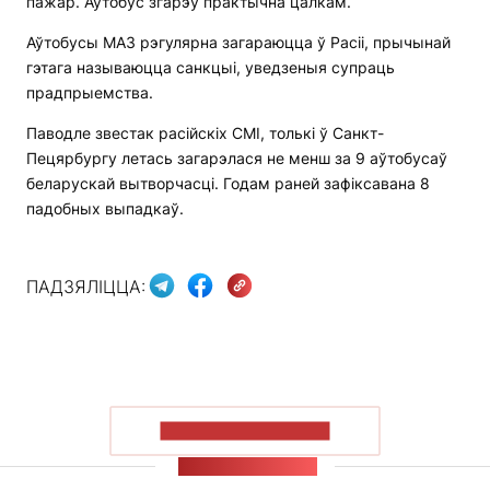
пажар. Аўтобус згарэў практычна цалкам.
Аўтобусы МАЗ рэгулярна загараюцца ў Расіі, прычынай
гэтага называюцца санкцыі, уведзеныя супраць
прадпрыемства.
Паводле звестак расійскіх СМІ, толькі ў Санкт-
Пецярбургу летась загарэлася не менш за 9 аўтобусаў
беларускай вытворчасці. Годам раней зафіксавана 8
падобных выпадкаў.
ПАДЗЯЛІЦЦА:
ПАКАЗАЦЬ БОЛЬШ
СТУЖКА НАВІН