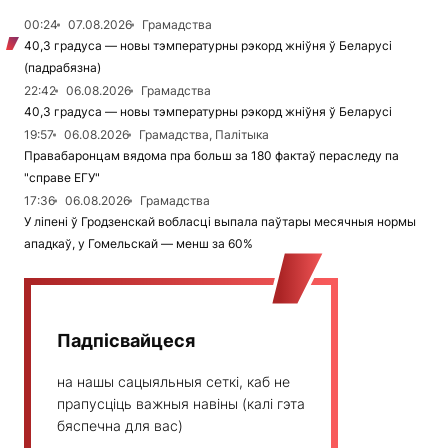
00:24
07.08.2026
Грамадства
40,3 градуса — новы тэмпературны рэкорд жніўня ў Беларусі
(падрабязна)
22:42
06.08.2026
Грамадства
40,3 градуса — новы тэмпературны рэкорд жніўня ў Беларусі
19:57
06.08.2026
Грамадства, Палітыка
Правабаронцам вядома пра больш за 180 фактаў пераследу па
"справе ЕГУ"
17:36
06.08.2026
Грамадства
У ліпені ў Гродзенскай вобласці выпала паўтары месячныя нормы
ападкаў, у Гомельскай — менш за 60%
Падпісвайцеся
на нашы сацыяльныя сеткі, каб не
прапусціць важныя навіны (калі гэта
бяспечна для вас)