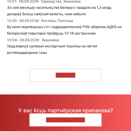
10:57
06.08.2026
Грамадства, Эканоміка
За сем месяцаў насельніцтва Беларусі прадало на 1,3 млрд
долараў больш наяўнай валюты, чым набыло
10:50
06.08.2026
Бяспека, Палітыка
Вучэнні міратворчых сіл і падраздзяленняў РХБ-абароны АДКБ на
беларускай тэрыторыі пройдуць 12–16 кастрычніка
10:04
06.08.2026
Эканоміка
Урад вярнуў нулявыя экспартныя пошліны на лёгкія
вуглевадародныя газы
ЧЫТАЦЬ
У вас ёсць партнёрская прапанова?
НАПІШЫЦЕ НАМ