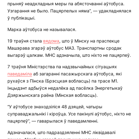
прыняў неадкладныя меры па абясточванні аўтобуса.
Узгарання не было. Пацярпелых няма”, — удакладнялася
ў публікацыі.
Марка аўтобуса не называлася.
19 траўня стала
вядома
, што ў Мінску на праспекце
Машэрава згарэў аўтобус МАЗ. Транспартны сродак
выгарэў цалкам. МНС адзначыла, што ніхто не пацярпеў.
7 траўня Міністэрства па надзвычайных сітуацыях
паведаміла
аб загаранні пасажырскага аўтобуса, які
рухаўся з Пінска (Брэсцкая вобласць) па трасе М1.
Інцыдэнт адбыўся недалёка ад пасёлка Энергетыкаў
Дзяржынскага раёна (Мінская вобласць).
“У аўтобусе знаходзіліся 48 дзяцей, чатыры
суправаджальнікі і кіроўца. Усе пакінулі аўтобус, ніхто не
пацярпеў”, — гаварылася ў паведамленні.
Адзначалася, што падраздзяленні МНС ліквідавалі