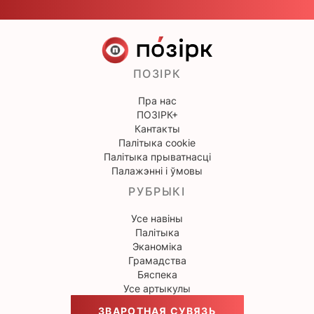
ПОЗІРК
Пра нас
ПОЗІРК+
Кантакты
Палітыка cookie
Палітыка прыватнасці
Палажэнні і ўмовы
РУБРЫКІ
Усе навіны
Палітыка
Эканоміка
Грамадства
Бяспека
Усе артыкулы
ЗВАРОТНАЯ СУВЯЗЬ