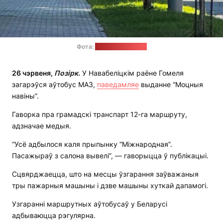
Фота:
"Моцныя навіны"
26 чэрвеня,
Позірк
.
У Навабеліцкім раёне Гомеля
загарэўся аўтобус МАЗ,
паведамляе
выданне “Моцныя
навіны”.
Гаворка пра грамадскі транспарт 12-га маршруту,
адзначае медыя.
“Усё адбылося каля прыпынку “Міжнародная”.
Пасажыраў з салона вывелі”, — гаворыцца ў публікацыі.
Сцвярджаецца, што на месцы ўзгарання заўважаныя
тры пажарныя машыны і дзве машыны хуткай дапамогі.
Узгаранні маршрутных аўтобусаў у Беларусі
адбываюцца рэгулярна.