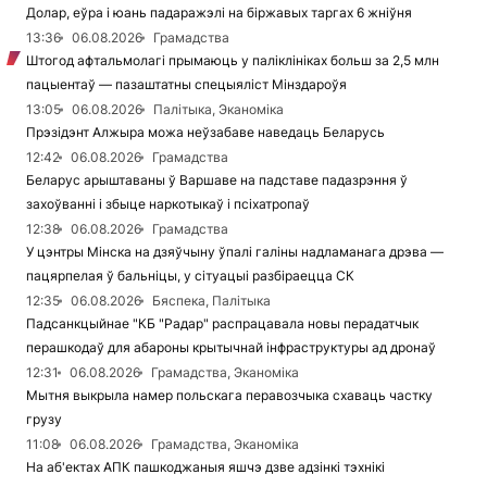
Долар, еўра і юань падаражэлі на біржавых таргах 6 жніўня
13:36
06.08.2026
Грамадства
Штогод афтальмолагі прымаюць у паліклініках больш за 2,5 млн
пацыентаў — пазаштатны спецыяліст Мінздароўя
13:05
06.08.2026
Палітыка, Эканоміка
Прэзідэнт Алжыра можа неўзабаве наведаць Беларусь
12:42
06.08.2026
Грамадства
Беларус арыштаваны ў Варшаве на падставе падазрэння ў
захоўванні і збыце наркотыкаў і псіхатропаў
12:38
06.08.2026
Грамадства
У цэнтры Мінска на дзяўчыну ўпалі галіны надламанага дрэва —
пацярпелая ў бальніцы, у сітуацыі разбіраецца СК
12:35
06.08.2026
Бяспека, Палітыка
Падсанкцыйнае "КБ "Радар" распрацавала новы перадатчык
перашкодаў для абароны крытычнай інфраструктуры ад дронаў
12:31
06.08.2026
Грамадства, Эканоміка
Мытня выкрыла намер польскага перавозчыка схаваць частку
грузу
11:08
06.08.2026
Грамадства, Эканоміка
На аб'ектах АПК пашкоджаныя яшчэ дзве адзінкі тэхнікі