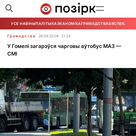
УСЕ НАВІНЫ
ПАЛІТЫКА
ЭКАНОМІКА
ГРАМАДСТВА
БЯСПЕКА
УСЕ
Грамадства
26.06.2024
21:24
У Гомелі загарэўся чарговы аўтобус МАЗ —
СМІ