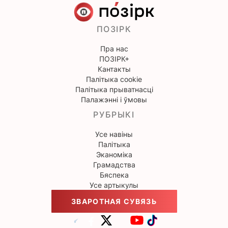
ПОЗІРК
Пра нас
ПОЗІРК+
Кантакты
Палітыка cookie
Палітыка прыватнасці
Палажэнні і ўмовы
РУБРЫКІ
Усе навіны
Палітыка
Эканоміка
Грамадства
Бяспека
Усе артыкулы
ЗВАРОТНАЯ СУВЯЗЬ