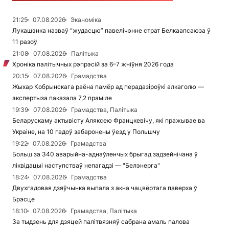
21:25
07.08.2026
Эканоміка
Лукашэнка назваў “жудасцю” павелічэнне страт Белкаапсаюза ў
11 разоў
21:08
07.08.2026
Палітыка
Хроніка палітычных рэпрэсій за 6–7 жніўня 2026 года
20:15
07.08.2026
Грамадства
Жыхар Кобрынскага раёна памёр ад перадазіроўкі алкаголю —
экспертыза паказала 7,2 праміле
19:39
07.08.2026
Грамадства, Палітыка
Беларускаму актывісту Аляксею Францкевічу, які пражывае ва
Украіне, на 10 гадоў забаронены ўезд у Польшчу
19:22
07.08.2026
Грамадства
Больш за 340 аварыйна-аднаўленчых брыгад задзейнічана ў
ліквідацыі наступстваў непагадзі — "Белэнерга"
18:24
07.08.2026
Грамадства
Двухгадовая дзяўчынка выпала з акна чацвёртага паверха ў
Брэсце
18:10
07.08.2026
Грамадства, Палітыка
За тыдзень для дзяцей палітвязняў сабрана амаль палова