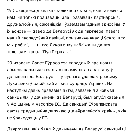
“А ў свеце ёсць вялікая колькасць краін, якія гатовыя з
намі не толькі працаваць, але і развіваць партнёрскія,
дружалюбныя, саюзніцкія і ўзаемавыгадныя адносіны. У
іх аснове — давер да Беларусі як да партнёра, павага
нашай паслядоўнай пазіцыі, прызнанне якасці ўсяго, што
мы робім”, — цытуе Лукашэнку набліжаны да яго
тэлеграм-канал “Пул Першага”.
29 чэрвеня Савет Еўрасаюза паведаміў пра новыя
абмежавальныя захады эканамічнага характару ў
дачыненні да Беларусі — у сувязі з удзелам рэжыму
Лукашэнкі ў расійскай агрэсіі супраць Украіны. На
наступны дзень прававыя акты, звязаныя з новымі
санкцыямі ў дачыненні да Беларусі, былі апублікаваныя
ў Афіцыйным часопісе ЕС. Да санкцый Еўрапейскага
саюза традыцыйна далучаюцца еўрапейскія краіны, якія
не ўваходзяць у ЕС.
Дзяржавы, якія ўвялі ў дачыненні да Беларусі санкцыі ці