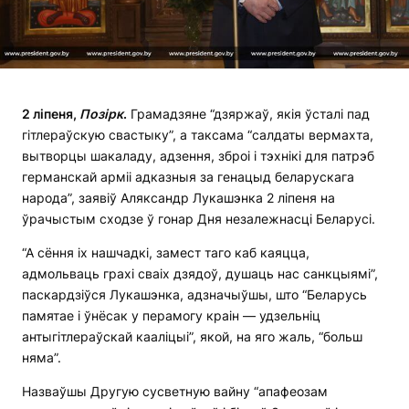
2 ліпеня,
Позірк
.
Грамадзяне “дзяржаў, якія ўсталі пад
гітлераўскую свастыку”, а таксама “салдаты вермахта,
вытворцы шакаладу, адзення, зброі і тэхнікі для патрэб
германскай арміі адказныя за генацыд беларускага
народа”, заявіў Аляксандр Лукашэнка 2 ліпеня на
ўрачыстым сходзе ў гонар Дня незалежнасці Беларусі.
“А сёння іх нашчадкі, замест таго каб каяцца,
адмольваць грахі сваіх дзядоў, душаць нас санкцыямі”,
паскардзіўся Лукашэнка, адзначыўшы, што “Беларусь
памятае і ўнёсак у перамогу краін — удзельніц
антыгітлераўскай кааліцыі”, якой, на яго жаль, “больш
няма”.
Назваўшы Другую сусветную вайну “апафеозам