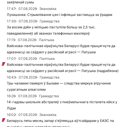
заяўленай сумы
17:47
07.08.2026
Эканоміка
Лукашэнка: Стрымліванне цэн і інфляцыі застаецца за ўрадам
17:30
07.08.2026
Грамадства
За восем дзён у міліцыю паступіла больш за 2,5 тыс.
паведамленняў аб званках тэлефонных махляроў
17:15
07.08.2026
Палітыка
Вайскова-палітычнае кіраўніцтва Беларусі будзе прыцягнута да
адказнасці за саўдзел у расійскай агрэсіі — Латушка
17:07
07.08.2026
Палітыка
Вайскова-палітычнае кіраўніцтва Беларусі будзе прыцягнута да
адказнасці за саўдзел у расійскай агрэсіі — Латушка (падрабязна)
16:43
07.08.2026
Грамадства
Тры чалавекі памерлі ў Быхаве — следства мяркуе атручэнне
сурагатным алкаголем
16:26
07.08.2026
Грамадства
14-гадовы школьнік абстраляў з пнеўматычнага пісталета кіёск у
Лідзе
16:02
07.08.2026
Эканоміка
Беларусь пяты месяц запар з'яўляецца аўтсайдарам у ЕАЭС па
дынаміцы прамысловай вытворчасці