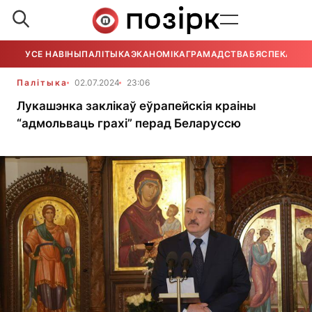
УСЕ НАВІНЫ
ПАЛІТЫКА
ЭКАНОМІКА
ГРАМАДСТВА
БЯСПЕКА
УСЕ
Палітыка
02.07.2024
23:06
Лукашэнка заклікаў еўрапейскія краіны
“адмольваць грахі” перад Беларуссю