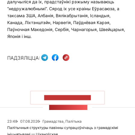
далучыліся да іх, прадстаўнікі рэжыму называюць
“недружалюбнымі”. Сярод іх усе краіны Еўрасаюза, а
таксама ЗША, Албанія, Вялікабрытанія, Ісландыя,
Канада, Ліхтэнштэйн, Нарвегія, Паўднёвая Карэя,
Паўночная Македонія, Сербія, Чарнагорыя, Швейцарыя,
Японія і інш.
ПАДЗЯЛІЦЦА:
ПАКАЗАЦЬ БОЛЬШ
СТУЖКА НАВІН
23:48
07.08.2026
Грамадства, Палітыка
Палітычныя структуры павінны супрацоўнічаць з грамадскімі
ініцыятывамі — Ціханоўская