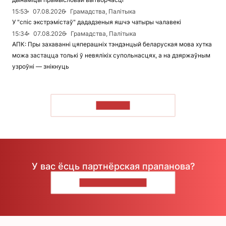
15:53
07.08.2026
Грамадства, Палітыка
У "спіс экстрэмістаў" дададзеныя яшчэ чатыры чалавекі
15:34
07.08.2026
Грамадства, Палітыка
АПК: Пры захаванні цяперашніх тэндэнцый беларуская мова хутка
можа застацца толькі ў невялікіх супольнасцях, а на дзяржаўным
узроўні — знікнуць
ЧЫТАЦЬ
У вас ёсць партнёрская прапанова?
НАПІШЫЦЕ НАМ