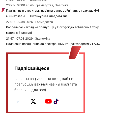
23:23
07.08.2026
Грамадства, Палітыка
Палітычныя структуры павінны супрацоўнічаць з грамадскімі
ініцыятывамі — Ціханоўская (падрабязна)
22:02
07.08.2026
Грамадства
Рассельгаснагляд не прапусціў у Пскоўскую вобласць 1 тону
масла з Беларусі
21:47
07.08.2026
Эканоміка
Падпісана пагадненне аб электронным гандлі таварамі ў ЕАЭС
Падпісвайцеся
на нашы сацыяльныя сеткі, каб не
прапусціць важныя навіны (калі гэта
бяспечна для вас)