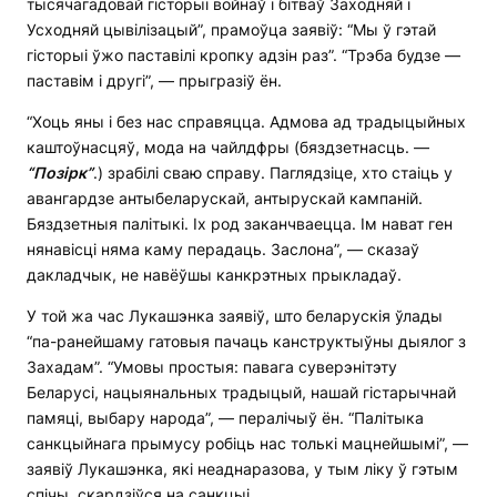
тысячагадовай гісторыі войнаў і бітваў Заходняй і
Усходняй цывілізацый”, прамоўца заявіў: “Мы ў гэтай
гісторыі ўжо паставілі кропку адзін раз”. “Трэба будзе —
паставім і другі”, — прыгразіў ён.
“Хоць яны і без нас справяцца. Адмова ад традыцыйных
каштоўнасцяў, мода на чайлдфры (бяздзетнасць. —
“Позірк”
.) зрабілі сваю справу. Паглядзіце, хто стаіць у
авангардзе антыбеларускай, антырускай кампаній.
Бяздзетныя палітыкі. Іх род заканчваецца. Ім нават ген
нянавісці няма каму перадаць. Заслона”, — сказаў
дакладчык, не навёўшы канкрэтных прыкладаў.
У той жа час Лукашэнка заявіў, што беларускія ўлады
“па-ранейшаму гатовыя пачаць канструктыўны дыялог з
Захадам”. “Умовы простыя: павага суверэнітэту
Беларусі, нацыянальных традыцый, нашай гістарычнай
памяці, выбару народа”, — пералічыў ён. “Палітыка
санкцыйнага прымусу робіць нас толькі мацнейшымі”, —
заявіў Лукашэнка, які неаднаразова, у тым ліку ў гэтым
спічы, скардзіўся на санкцыі.