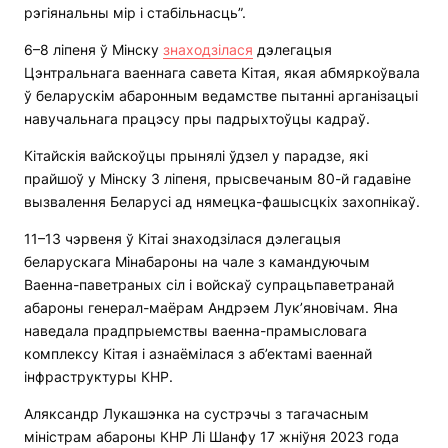
рэгіянальны мір і стабільнасць”.
6–8 ліпеня ў Мінску
знаходзілася
дэлегацыя
Цэнтральнага ваеннага савета Кітая, якая абмяркоўвала
ў беларускім абаронным ведамстве пытанні арганізацыі
навучальнага працэсу пры падрыхтоўцы кадраў.
Кітайскія вайскоўцы прынялі ўдзел у парадзе, які
прайшоў у Мінску 3 ліпеня, прысвечаным 80-й гадавіне
вызвалення Беларусі ад нямецка-фашысцкіх захопнікаў.
11–13 чэрвеня ў Кітаі знаходзілася дэлегацыя
беларускага Мінабароны на чале з камандуючым
Ваенна-паветраных сіл і войскаў супрацьпаветранай
абароны генерал-маёрам Андрэем Лук’яновічам. Яна
наведала прадпрыемствы ваенна-прамысловага
комплексу Кітая і азнаёмілася з аб’ектамі ваеннай
інфраструктуры КНР.
Аляксандр Лукашэнка на сустрэчы з тагачасным
міністрам абароны КНР Лі Шанфу 17 жніўня 2023 года