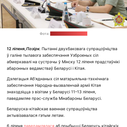
Фота:
Мінабароны Беларусі
12 ліпеня,
Позірк
. Пытанні двухбаковага супрацоўніцтва
ў галіне тылавога забеспячэння Узброеных сіл
абмеркавалі на сустрэчы ў Мінску 12 ліпеня прадстаўнікі
абаронных ведамстваў Беларусі і Кітая.
Дэлегацыя Аб’яднаных сіл матэрыяльна-тэхнічнага
забеспячэння Народна-вызваленчай арміі Кітая
знаходзіцца з візітам у Беларусі 11–13 ліпеня,
паведамляе прэс-служба Мінабароны Беларусі.
Беларуска-кітайскае ваеннае супрацоўніцтва
актывізавалася гэтым летам.
6 ліпеня
паведамлялася
аб прыбыцці Беларусь кітайскіх