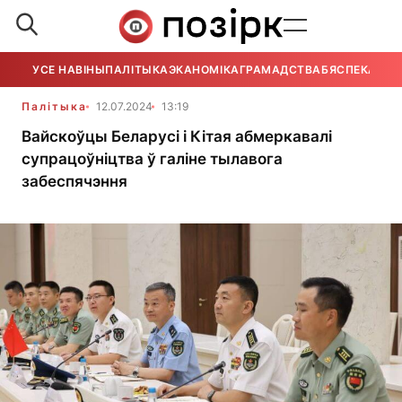
УСЕ НАВІНЫ
ПАЛІТЫКА
ЭКАНОМІКА
ГРАМАДСТВА
БЯСПЕКА
УСЕ
Палітыка
12.07.2024
13:19
Вайскоўцы Беларусі і Кітая абмеркавалі
супрацоўніцтва ў галіне тылавога
забеспячэння