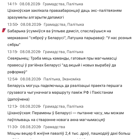
14:11
08.08.2026
Грамадства, Палітыка
Ціханоўская заклікала праваабаронцаў даць экс-палітвязням
зразумелы алгарытм дапамогі
13:50
08.08.2026
Грамадства, Палітыка
Бабарыка ўсумніўся ва ўплыве дэмсіл, спаслаўшыся на
меркаванні "сяброў у Беларусі", Латушка парыраваў: "У нас розныя
сябры"
13:15
08.08.2026
Грамадства, Палітыка
Севярынец: Трэба мець каманды, гатовыя пры магчымасці
правесці ў рэгіёнах Беларусі "ад акцый і новых вырабаў да
рэформаў"
12:54
08.08.2026
Палітыка, Эканоміка
Беларусь могуць падключыць да рэалізацыі праекта першага
грузавога чыгуначнага маршруту паміж РФ і Пакістанам
(дапоўнена)
12:13
08.08.2026
Грамадства, Палітыка
Ціханоўская: Перамены ў Беларусі — пытанне часу, мы можам
паўплываць на стварэнне новага акна магчымасцяў
11:30
08.08.2026
Грамадства
Моцны вецер 6 жніўня паваліў 2,4 тыс. дрэў, пашкодзіў дахі больш