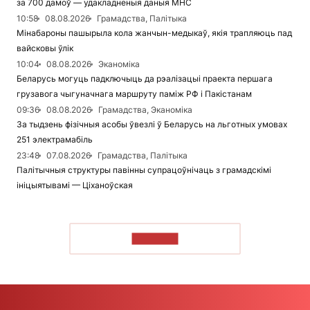
за 700 дамоў — удакладненыя даныя МНС
10:58
08.08.2026
Грамадства, Палітыка
Мінабароны пашырыла кола жанчын-медыкаў, якія трапляюць пад
вайсковы ўлік
10:04
08.08.2026
Эканоміка
Беларусь могуць падключыць да рэалізацыі праекта першага
грузавога чыгуначнага маршруту паміж РФ і Пакістанам
09:36
08.08.2026
Грамадства, Эканоміка
За тыдзень фізічныя асобы ўвезлі ў Беларусь на льготных умовах
251 электрамабіль
23:48
07.08.2026
Грамадства, Палітыка
Палітычныя структуры павінны супрацоўнічаць з грамадскімі
ініцыятывамі — Ціханоўская
ЧЫТАЦЬ