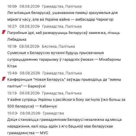
16:56
08.08.2026
Грамадства, Палітыка
Легалізацыя беларусаў, ушанаванне памяці зразумелыя для
мірнага часу, але ва Украіне вайна — амбасадар Чарнагор
16:27
08.08.2026
Грамадства, Палітыка
Патрэбныя ідэі, каб разварушыць беларусаў замежжа, лічыць
Лябедзька
16:18
08.08.2026
Бяспека, Палітыка
Сумесныя з Беларуссю вучэнні будуць прысвечаныя
супрацьдзеянню тэрарызму ў гарадскіх ўмовах — Мінабароны
Кітая
15:46
08.08.2026
Грамадства, Палітыка
Канферэнцыя "Новая Беларусь" заўжды прыводзіць да "змены
палітык" — Баркоўскі
15:13
08.08.2026
Грамадства, Палітыка
У вайне супраць Украіны з расійскага боку загінула ўжо больш за
500 беларусаў — Кабанчук
15:03
08.08.2026
Грамадства
Дзіця становіцца грамадзянінам Беларусі незалежна ад месца
нараджэння, калі хоць адзін з яго бацькоў мае беларускае
грамадзянства — МУС