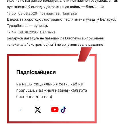
Украіна не пагражае Беларусі, але Мінск павінен разумець, з чым
сутыкнецца ў выпадку далучэння да вайны — Дземчанка
18:56
08.08.2026
Грамадства, Палітыка
Дзядок за жорсткую люстрацыю пасля змены ўлады ў Беларусі,
Турарбекава — супраць
17:47
08.08.2026
Палітыка
Беларусь дагэтуль не паведаміла Euronews аб прызнанні
тэлеканала "экстрэмісцкім" і не аргументавала рашэнне
Падпісвайцеся
на нашы сацыяльныя сеткі, каб не
прапусціць важныя навіны (калі гэта
бяспечна для вас)