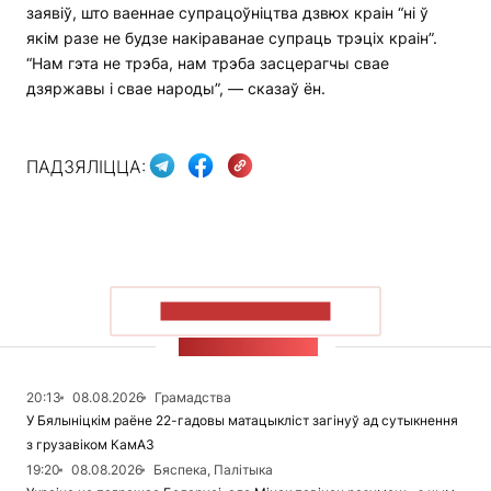
заявіў, што ваеннае супрацоўніцтва дзвюх краін “ні ў
якім разе не будзе накіраванае супраць трэціх краін”.
“Нам гэта не трэба, нам трэба засцерагчы свае
дзяржавы і свае народы”, — сказаў ён.
ПАДЗЯЛІЦЦА:
ПАКАЗАЦЬ БОЛЬШ
СТУЖКА НАВІН
20:13
08.08.2026
Грамадства
У Бялыніцкім раёне 22-гадовы матацыкліст загінуў ад сутыкнення
з грузавіком КамАЗ
19:20
08.08.2026
Бяспека, Палітыка