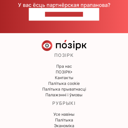
У вас ёсць партнёрская прапанова?
НАПІШЫЦЕ НАМ
ПОЗІРК
Пра нас
ПОЗІРК+
Кантакты
Палітыка cookie
Палітыка прыватнасці
Палажэнні і ўмовы
РУБРЫКІ
Усе навіны
Палітыка
Эканоміка