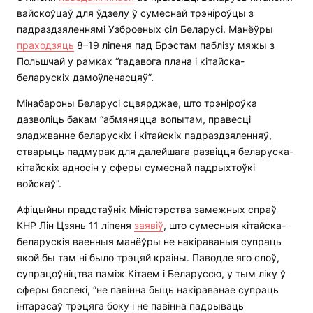
вайскоўцаў для ўдзелу ў сумеснай трэніроўцы з
падраздзяленнямі Узброеных сіл Беларусі. Манёўры
праходзяць
8–19 ліпеня пад Брэстам паблізу мяжы з
Польшчай у рамках “гадавога плана і кітайска-
беларускіх дамоўленасцяў”.
Мінабароны Беларусі сцвярджае, што трэніроўка
дазволіць бакам “абмяняцца вопытам, правесці
зладжванне беларускіх і кітайскіх падраздзяленняў,
стварыць падмурак для далейшага развіцця беларуска-
кітайскіх адносін у сферы сумеснай падрыхтоўкі
войскаў”.
Афіцыйны прадстаўнік Міністэрства замежных спраў
КНР Лін Цзянь 11 ліпеня
заявіў
, што сумесныя кітайска-
беларускія ваенныя манёўры не накіраваныя супраць
якой бы там ні было трэцяй краіны. Паводле яго слоў,
супрацоўніцтва паміж Кітаем і Беларуссю, у тым ліку ў
сферы бяспекі, “не павінна быць накіраванае супраць
інтарэсаў трэцяга боку і не павінна падрываць