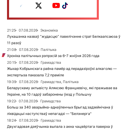
21:25
07.08.2026
Эканоміка
Лукашэнка назваў “жудасцю” павелічэнне страт Белкаапсаюза ў
11 разоў
21:08
07.08.2026
Палітыка
Хроніка палітычных рэпрэсій за 6–7 жніўня 2026 года
20:15
07.08.2026
Грамадства
Жыхар Кобрынскага раёна памёр ад перадазіроўкі алкаголю —
экспертыза паказала 7,2 праміле
19:39
07.08.2026
Грамадства, Палітыка
Беларускаму актывісту Аляксею Францкевічу, які пражывае ва
Украіне, на 10 гадоў забаронены ўезд у Польшчу
19:22
07.08.2026
Грамадства
Больш за 340 аварыйна-аднаўленчых брыгад задзейнічана ў
ліквідацыі наступстваў непагадзі — "Белэнерга"
18:24
07.08.2026
Грамадства
Двухгадовая дзяўчынка выпала з акна чацвёртага паверха ў