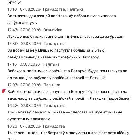
Брэсце
18:10
07.08.2026
Грамадства, Палітыка
За тыдзень для дзяцей палітвязняў сабрана амаль палова
заяўленай сумы
17:47
07.08.2026
Эканоміка
Лукашэнка: Стрымліванне цэн і інфляцыі застаецца за ўрадам
17:30
07.08.2026
Грамадства
За восем дзён у міліцыю паступіла больш за 2,5 тыс.
паведамленняў аб званках тэлефонных махляроў
17:15
07.08.2026
Палітыка
Вайскова-палітычнае кіраўніцтва Беларусі будзе прыцягнута да
адказнасці за саўдзел у расійскай агрэсіі — Латушка
17:07
07.08.2026
Палітыка
Вайскова-палітычнае кіраўніцтва Беларусі будзе прыцягнута да
адказнасці за саўдзел у расійскай агрэсіі — Латушка (падрабязна)
16:43
07.08.2026
Грамадства
Тры чалавекі памерлі ў Быхаве — следства мяркуе атручэнне
сурагатным алкаголем
16:26
07.08.2026
Грамадства
14-гадовы школьнік абстраляў з пнеўматычнага пісталета кіёск у
Лідзе