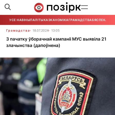
УСЕ НАВІНЫ
ПАЛІТЫКА
ЭКАНОМІКА
ГРАМАДСТВА
БЯСПЕКА
УСЕ
Грамадства
18.07.2024
13:05
З пачатку ўборачнай кампаніі МУС выявіла 21
злачынства (дапоўнена)