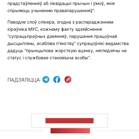
прадстаўленняў аб ліквідацыі прычын і ўмоў, якія
спрыяюць учыненню правапарушэнняў”.
Паводле слоў спікера, згодна з распараджэннем
кіраўніка МУС, кожнаму факту здзяйснення
“супрацьпраўных дзеянняў, парушэння працоўнай
дысцыпліны, асабліва п’янству” супрацоўнікі ведамства
дадуць “прынцыпова жорсткую ацэнку, нягледзячы на
статус і службовае становішча асобы”.
ПАДЗЯЛІЦЦА:
ПАКАЗАЦЬ БОЛЬШ
СТУЖКА НАВІН