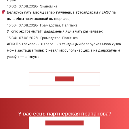
16:02
07.08.2026
Эканоміка
Беларусь пяты месяц запар з'яўляецца аўтсайдарам у ЕАЭС па
дынаміцы прамысловай вытворчасці
15:53
07.08.2026
Грамадства, Палітыка
У "спіс экстрэмістаў" дададзеныя яшчэ чатыры чалавекі
15:34
07.08.2026
Грамадства, Палітыка
АПК: Пры захаванні цяперашніх тэндэнцый беларуская мова хутка
можа застацца толькі ў невялікіх супольнасцях, а на дзяржаўным
узроўні — знікнуць
ЧЫТАЦЬ
У вас ёсць партнёрская прапанова?
НАПІШЫЦЕ НАМ