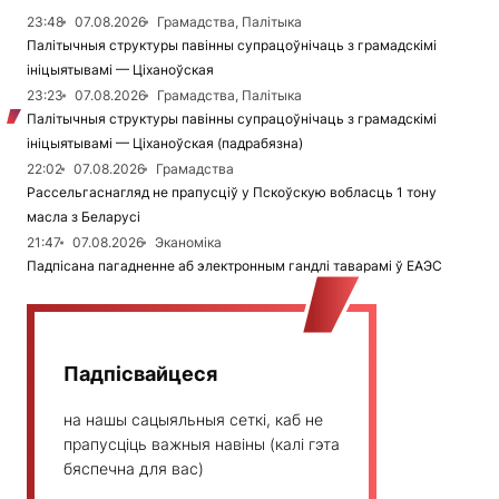
23:48
07.08.2026
Грамадства, Палітыка
Палітычныя структуры павінны супрацоўнічаць з грамадскімі
ініцыятывамі — Ціханоўская
23:23
07.08.2026
Грамадства, Палітыка
Палітычныя структуры павінны супрацоўнічаць з грамадскімі
ініцыятывамі — Ціханоўская (падрабязна)
22:02
07.08.2026
Грамадства
Рассельгаснагляд не прапусціў у Пскоўскую вобласць 1 тону
масла з Беларусі
21:47
07.08.2026
Эканоміка
Падпісана пагадненне аб электронным гандлі таварамі ў ЕАЭС
Падпісвайцеся
на нашы сацыяльныя сеткі, каб не
прапусціць важныя навіны (калі гэта
бяспечна для вас)