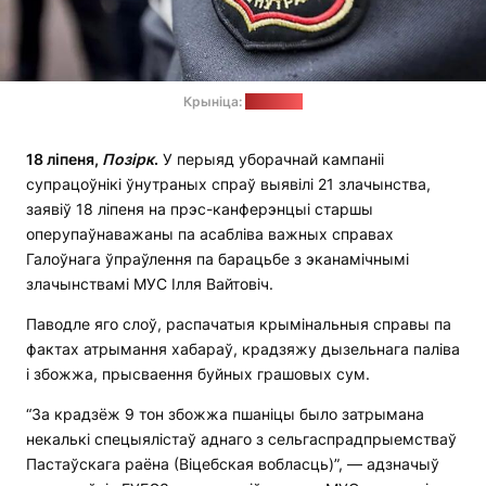
Крыніца:
soyuz.by
18 ліпеня,
Позірк
.
У перыяд уборачнай кампаніі
супрацоўнікі ўнутраных спраў выявілі 21 злачынства,
заявіў 18 ліпеня на прэс-канферэнцыі старшы
оперупаўнаважаны па асабліва важных справах
Галоўнага ўпраўлення па барацьбе з эканамічнымі
злачынствамі МУС Ілля Вайтовіч.
Паводле яго слоў, распачатыя крымінальныя справы па
фактах атрымання хабараў, крадзяжу дызельнага паліва
і збожжа, прысваення буйных грашовых сум.
“За крадзёж 9 тон збожжа пшаніцы было затрымана
некалькі спецыялістаў аднаго з сельгаспрадпрыемстваў
Пастаўскага раёна (Віцебская вобласць)”, — адзначыў