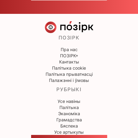
ПОЗІРК
Пра нас
ПОЗІРК+
Кантакты
Палітыка cookie
Палітыка прыватнасці
Палажэнні і ўмовы
РУБРЫКІ
Усе навіны
Палітыка
Эканоміка
Грамадства
Бяспека
Усе артыкулы