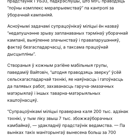
прадстаўнік ГУБЭЗ, падкрэсліўшы, што МУС праводзіць
“поўны комплекс мерапрыемстваў” па кантролі за
ўборачнай кампаніяй.
Асноўнымі задачамі супрацоўнікаў міліцыі ён назваў
“недапушчэнне зрыву запланаваных тэрмінаў уборачнай
кампаніі, выяўленне злачынстваў і правапарушэнняў,
фактаў безгаспадарчасці, а таксама працоўнай
дысцыпліны”.
Створаныя ў кожным рэгіёне мабільныя групы,
паведаміў Вайтовіч, “штодня праводзяць зверку” ўсёй
сельскагаспадарчай тэхнікі, яе наяўнасць і гатоўнасць
да палявых работ, захаванасць гаруча-змазачных
матэрыялаў і іншых таварна-матэрыяльных
каштоўнасцяў.
“Супрацоўнікамі міліцыі праверана каля 200 тыс. адзінак
тэхнікі, у тым ліку звыш 7 тыс. збожжаўборачных
камбайнаў, — удакладніў прадстаўнік ведамства. — Па
выніках такіх маніторынгаў вынесена больш за 700