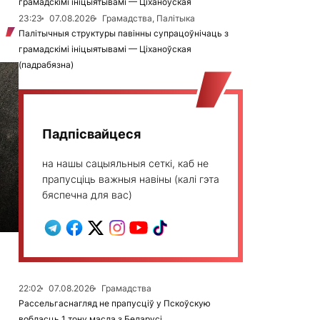
грамадскімі ініцыятывамі — Ціханоўская
23:23
07.08.2026
Грамадства, Палітыка
Палітычныя структуры павінны супрацоўнічаць з
грамадскімі ініцыятывамі — Ціханоўская
(падрабязна)
Падпісвайцеся
на нашы сацыяльныя сеткі, каб не
прапусціць важныя навіны (калі гэта
бяспечна для вас)
22:02
07.08.2026
Грамадства
Рассельгаснагляд не прапусціў у Пскоўскую
вобласць 1 тону масла з Беларусі