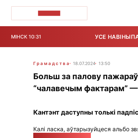
ПОЗІРК+
УСЕ НАВІНЫ
П
МІНСК 10:31
Грамадства
18.07.2024
13:50
Больш за палову пажараў 
“чалавечым фактарам” 
Кантэнт даступны толькі падпіс
Калі ласка, аўтарызуйцеся альбо зв
pozirk@pozirk.online