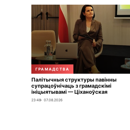
ГРАМАДСТВА
Палітычныя структуры павінны
супрацоўнічаць з грамадскімі
ініцыятывамі — Ціханоўская
23:48
07.08.2026