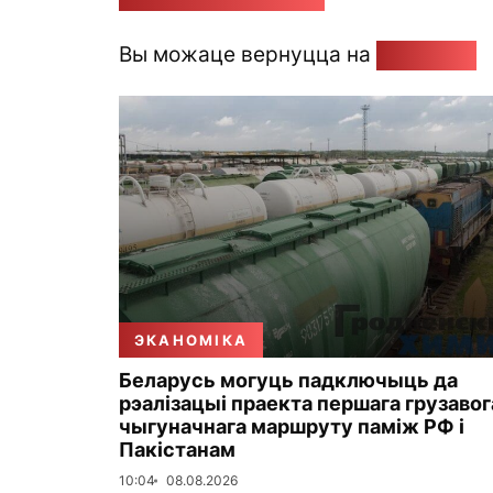
Вы можаце вернуцца на
Галоўную
ЭКАНОМІКА
Беларусь могуць падключыць да
рэалізацыі праекта першага грузавог
чыгуначнага маршруту паміж РФ і
Пакістанам
10:04
08.08.2026