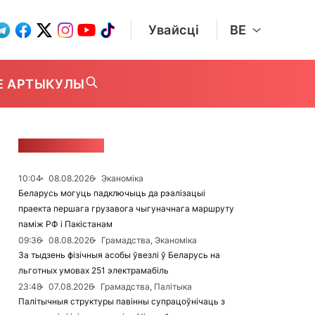
Увайсці
BE
Е АРТЫКУЛЫ
СТУЖКА НАВІН
10:04
08.08.2026
Эканоміка
Беларусь могуць падключыць да рэалізацыі
праекта першага грузавога чыгуначнага маршруту
паміж РФ і Пакістанам
09:36
08.08.2026
Грамадства, Эканоміка
За тыдзень фізічныя асобы ўвезлі ў Беларусь на
льготных умовах 251 электрамабіль
23:48
07.08.2026
Грамадства, Палітыка
Палітычныя структуры павінны супрацоўнічаць з