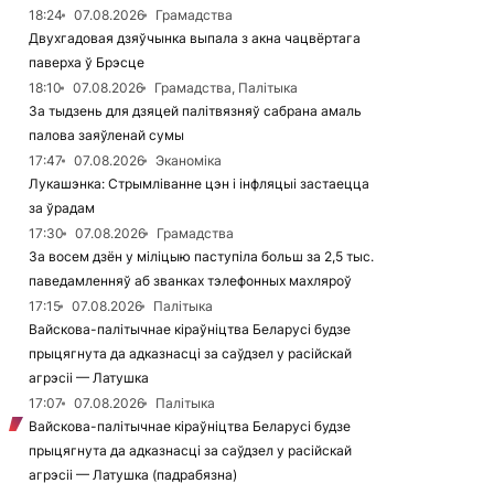
18:24
07.08.2026
Грамадства
Двухгадовая дзяўчынка выпала з акна чацвёртага
паверха ў Брэсце
18:10
07.08.2026
Грамадства, Палітыка
За тыдзень для дзяцей палітвязняў сабрана амаль
палова заяўленай сумы
17:47
07.08.2026
Эканоміка
Лукашэнка: Стрымліванне цэн і інфляцыі застаецца
за ўрадам
17:30
07.08.2026
Грамадства
За восем дзён у міліцыю паступіла больш за 2,5 тыс.
паведамленняў аб званках тэлефонных махляроў
17:15
07.08.2026
Палітыка
Вайскова-палітычнае кіраўніцтва Беларусі будзе
прыцягнута да адказнасці за саўдзел у расійскай
агрэсіі — Латушка
17:07
07.08.2026
Палітыка
Вайскова-палітычнае кіраўніцтва Беларусі будзе
прыцягнута да адказнасці за саўдзел у расійскай
агрэсіі — Латушка (падрабязна)