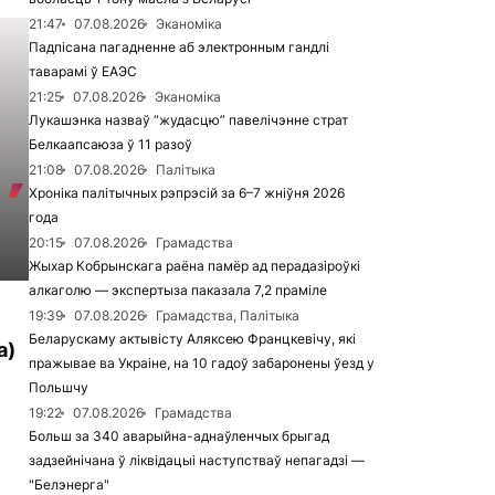
21:47
07.08.2026
Эканоміка
Падпісана пагадненне аб электронным гандлі
таварамі ў ЕАЭС
21:25
07.08.2026
Эканоміка
Лукашэнка назваў “жудасцю” павелічэнне страт
Белкаапсаюза ў 11 разоў
21:08
07.08.2026
Палітыка
Хроніка палітычных рэпрэсій за 6–7 жніўня 2026
года
20:15
07.08.2026
Грамадства
Жыхар Кобрынскага раёна памёр ад перадазіроўкі
алкаголю — экспертыза паказала 7,2 праміле
19:39
07.08.2026
Грамадства, Палітыка
Беларускаму актывісту Аляксею Францкевічу, які
а)
пражывае ва Украіне, на 10 гадоў забаронены ўезд у
Польшчу
19:22
07.08.2026
Грамадства
Больш за 340 аварыйна-аднаўленчых брыгад
задзейнічана ў ліквідацыі наступстваў непагадзі —
"Белэнерга"