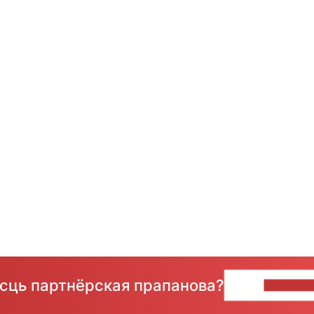
ёсць партнёрская прапанова?
НАПІШЫ