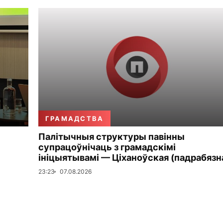
ГРАМАДСТВА
Палітычныя структуры павінны
супрацоўнічаць з грамадскімі
ініцыятывамі — Ціханоўская (падрабязн
23:23
07.08.2026