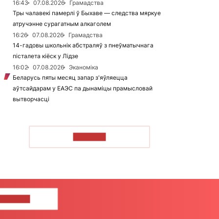
16:43
07.08.2026
Грамадства
Тры чалавекі памерлі ў Быхаве — следства мяркуе
атручэнне сурагатным алкаголем
16:26
07.08.2026
Грамадства
14-гадовы школьнік абстраляў з пнеўматычнага
пісталета кіёск у Лідзе
16:02
07.08.2026
Эканоміка
Беларусь пяты месяц запар з'яўляецца
аўтсайдарам у ЕАЭС па дынаміцы прамысловай
вытворчасці
ЧЫТАЦЬ
ЦЕ НАМ