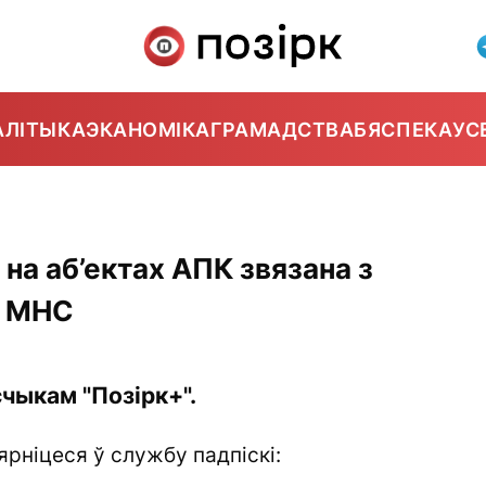
АЛІТЫКА
ЭКАНОМІКА
ГРАМАДСТВА
БЯСПЕКА
УС
на аб’ектах АПК звязана з
— МНС
чыкам "Позірк+".
ярніцеся ў службу падпіскі: