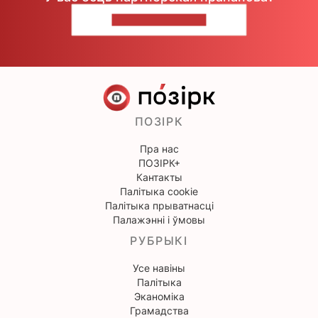
НАПІШЫЦЕ НАМ
ПОЗІРК
Пра нас
ПОЗІРК+
Кантакты
Палітыка cookie
Палітыка прыватнасці
Палажэнні і ўмовы
РУБРЫКІ
Усе навіны
Палітыка
Эканоміка
Грамадства