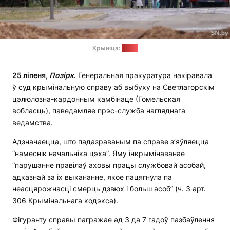
Крыніца:
sn.by
25 ліпеня,
Позірк
.
Генеральная пракуратура накіравала
ў суд крымінальную справу аб выбуху на Светлагорскім
цэлюлозна-кардонным камбінаце (Гомельская
вобласць), паведамляе прэс-служба нагляднага
ведамства.
Адзначаецца, што падазраваным па справе з’яўляецца
“намеснік начальніка цэха”. Яму інкрымінаванае
“парушэнне правілаў аховы працы службовай асобай,
адказнай за іх выкананне, якое пацягнула па
неасцярожнасці смерць дзвюх і больш асоб” (ч. 3 арт.
306 Крымінальнага кодэкса).
Фігуранту справы пагражае ад 3 да 7 гадоў пазбаўлення