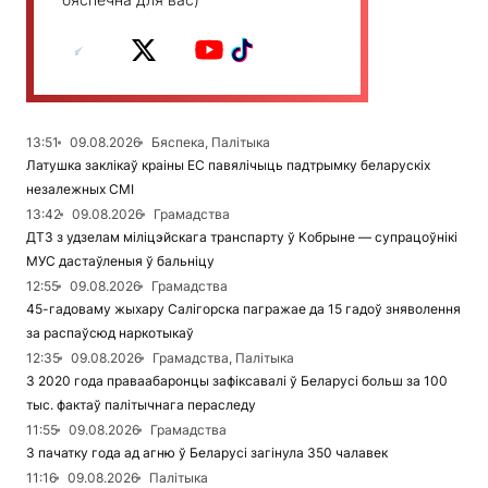
13:51
09.08.2026
Бяспека, Палітыка
Латушка заклікаў краіны ЕС павялічыць падтрымку беларускіх
незалежных СМІ
13:42
09.08.2026
Грамадства
ДТЗ з удзелам міліцэйскага транспарту ў Кобрыне — супрацоўнікі
МУС дастаўленыя ў бальніцу
12:55
09.08.2026
Грамадства
45-гадоваму жыхару Салігорска пагражае да 15 гадоў зняволення
за распаўсюд наркотыкаў
12:35
09.08.2026
Грамадства, Палітыка
З 2020 года праваабаронцы зафіксавалі ў Беларусі больш за 100
тыс. фактаў палітычнага пераследу
11:55
09.08.2026
Грамадства
З пачатку года ад агню ў Беларусі загінула 350 чалавек
11:16
09.08.2026
Палітыка