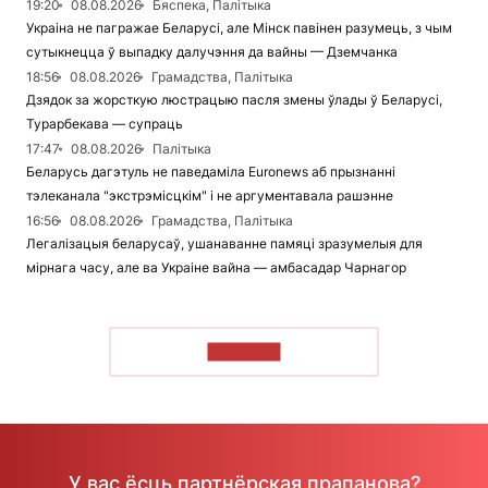
19:20
08.08.2026
Бяспека, Палітыка
Украіна не пагражае Беларусі, але Мінск павінен разумець, з чым
сутыкнецца ў выпадку далучэння да вайны — Дземчанка
18:56
08.08.2026
Грамадства, Палітыка
Дзядок за жорсткую люстрацыю пасля змены ўлады ў Беларусі,
Турарбекава — супраць
17:47
08.08.2026
Палітыка
Беларусь дагэтуль не паведаміла Euronews аб прызнанні
тэлеканала "экстрэмісцкім" і не аргументавала рашэнне
16:56
08.08.2026
Грамадства, Палітыка
Легалізацыя беларусаў, ушанаванне памяці зразумелыя для
мірнага часу, але ва Украіне вайна — амбасадар Чарнагор
ЧЫТАЦЬ
У вас ёсць партнёрская прапанова?