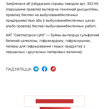
Заяўлялася аб ўзбуджэнні справы паводле арт. 302 КК
(парушэнне правілаў вытворча-тэхнічнай дысцыпліны,
правілаў бяспекі на выбухованебяспечных
прадпрыемствах або ў выбухованебяспечных цэхах
альбо правілаў бяспекі выбухованебяспечных работ).
ААТ “Светлагорскі ЦКК” — буйны вытворца сульфатнай
беленай цэлюлозы, гофракардону, гофраскрынак,
паперы для гафрыравання і іншых прадуктаў з
першасных і другасных папяровых валокнаў.
ПАДЗЯЛІЦЦА:
ПАКАЗАЦЬ БОЛЬШ