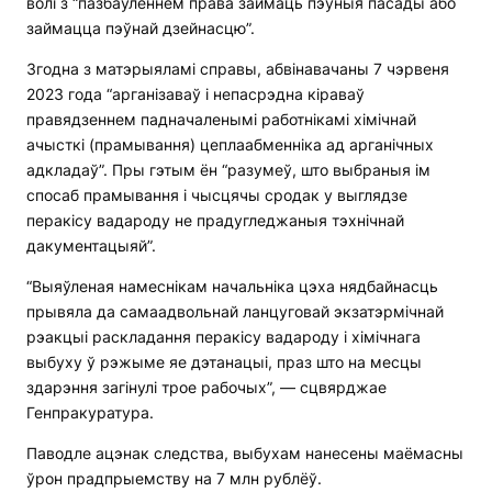
волі з “пазбаўленнем права займаць пэўныя пасады або
займацца пэўнай дзейнасцю”.
Згодна з матэрыяламі справы, абвінавачаны 7 чэрвеня
2023 года “арганізаваў і непасрэдна кіраваў
правядзеннем падначаленымі работнікамі хімічнай
ачысткі (прамывання) цеплаабменніка ад арганічных
адкладаў”. Пры гэтым ён “разумеў, што выбраныя ім
спосаб прамывання і чысцячы сродак у выглядзе
перакісу вадароду не прадугледжаныя тэхнічнай
дакументацыяй”.
“Выяўленая намеснікам начальніка цэха нядбайнасць
прывяла да самаадвольнай ланцуговай экзатэрмічнай
рэакцыі раскладання перакісу вадароду і хімічнага
выбуху ў рэжыме яе дэтанацыі, праз што на месцы
здарэння загінулі трое рабочых”, — сцвярджае
Генпракуратура.
Паводле ацэнак следства, выбухам нанесены маёмасны
ўрон прадпрыемству на 7 млн рублёў.