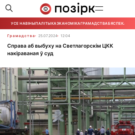
УСЕ НАВІНЫ
ПАЛІТЫКА
ЭКАНОМІКА
ГРАМАДСТВА
БЯСПЕКА
УСЕ
Грамадства
25.07.2024
12:04
Справа аб выбуху на Светлагорскім ЦКК
накіраваная ў суд