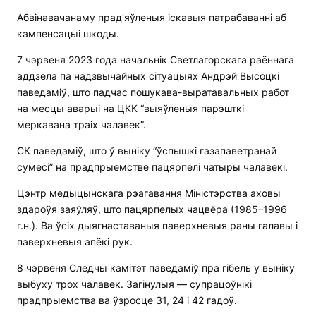
Абвінавачанаму прад’яўленыя іскавыя патрабаванні аб
кампенсацыі шкоды.
7 чэрвеня 2023 года начальнік Светлагорскага раённага
аддзела па надзвычайных сітуацыях Андрэй Высоцкі
паведаміў, што падчас пошукава-выратавальных работ
на месцы аварыі на ЦКК “выяўленыя парэшткі
меркавана траіх чалавек”.
СК паведаміў, што ў выніку “ўспышкі газапаветранай
сумесі” на прадпрыемстве пацярпелі чатыры чалавекі.
Цэнтр медыцынскага рэагавання Міністэрства аховы
здароўя заяўляў, што пацярпелых чацвёра (1985–1996
г.н.). Ва ўсіх дыягнаставаныя паверхневыя раны галавы і
паверхневыя апёкі рук.
8 чэрвеня Следчы камітэт паведаміў пра гібель у выніку
выбуху трох чалавек. Загінулыя — супрацоўнікі
прадпрыемства ва ўзросце 31, 24 і 42 гадоў.