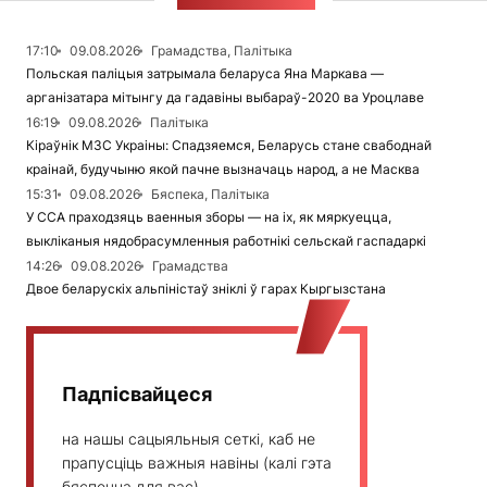
СТУЖКА НАВІН
17:10
09.08.2026
Грамадства, Палітыка
Польская паліцыя затрымала беларуса Яна Маркава —
арганізатара мітынгу да гадавіны выбараў-2020 ва Уроцлаве
16:19
09.08.2026
Палітыка
Кіраўнік МЗС Украіны: Спадзяемся, Беларусь стане свабоднай
краінай, будучыню якой пачне вызначаць народ, а не Масква
15:31
09.08.2026
Бяспека, Палітыка
У ССА праходзяць ваенныя зборы — на іх, як мяркуецца,
выкліканыя нядобрасумленныя работнікі сельскай гаспадаркі
14:26
09.08.2026
Грамадства
Двое беларускіх альпіністаў зніклі ў гарах Кыргызстана
Падпісвайцеся
на нашы сацыяльныя сеткі, каб не
прапусціць важныя навіны (калі гэта
бяспечна для вас)