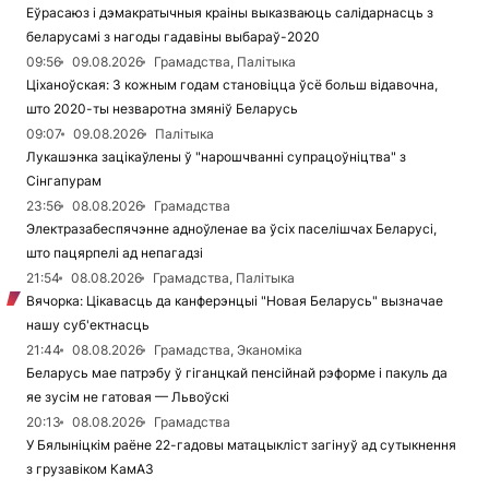
Еўрасаюз і дэмакратычныя краіны выказваюць салідарнасць з
беларусамі з нагоды гадавіны выбараў-2020
09:56
09.08.2026
Грамадства, Палітыка
Ціханоўская: З кожным годам становіцца ўсё больш відавочна,
што 2020-ты незваротна змяніў Беларусь
09:07
09.08.2026
Палітыка
Лукашэнка зацікаўлены ў "нарошчванні супрацоўніцтва" з
Сінгапурам
23:56
08.08.2026
Грамадства
Электразабеспячэнне адноўленае ва ўсіх паселішчах Беларусі,
што пацярпелі ад непагадзі
21:54
08.08.2026
Грамадства, Палітыка
Вячорка: Цікавасць да канферэнцыі "Новая Беларусь" вызначае
нашу суб'ектнасць
21:44
08.08.2026
Грамадства, Эканоміка
Беларусь мае патрэбу ў гіганцкай пенсійнай рэформе і пакуль да
яе зусім не гатовая — Львоўскі
20:13
08.08.2026
Грамадства
У Бялыніцкім раёне 22-гадовы матацыкліст загінуў ад сутыкнення
з грузавіком КамАЗ