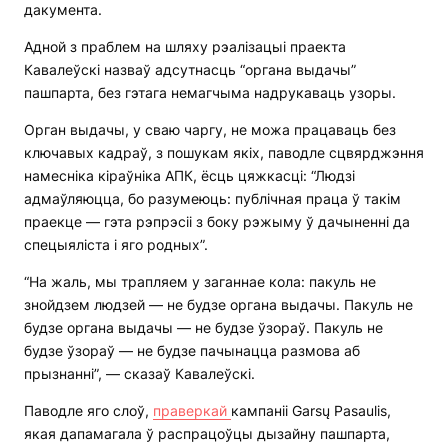
дакумента.
Адной з праблем на шляху рэалізацыі праекта
Кавалеўскі назваў адсутнасць “органа выдачы”
пашпарта, без гэтага немагчыма надрукаваць узоры.
Орган выдачы, у сваю чаргу, не можа працаваць без
ключавых кадраў, з пошукам якіх, паводле сцвярджэння
намесніка кіраўніка АПК, ёсць цяжкасці: “Людзі
адмаўляюцца, бо разумеюць: публічная праца ў такім
праекце — гэта рэпрэсіі з боку рэжыму ў дачыненні да
спецыяліста і яго родных”.
“На жаль, мы трапляем у заганнае кола: пакуль не
знойдзем людзей — не будзе органа выдачы. Пакуль не
будзе органа выдачы — не будзе ўзораў. Пакуль не
будзе ўзораў — не будзе пачынацца размова аб
прызнанні”, — сказаў Кавалеўскі.
Паводле яго слоў,
праверкай
кампаніі Garsų Pasaulis,
якая дапамагала ў распрацоўцы дызайну пашпарта,