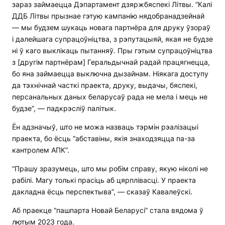
зараз займаецца Дэпартамент дзяржбяспекі Літвы. “Калі
ДДБ Літвы прызнае гэтую кампанію нядобранадзейнай
— мы будзем шукаць новага партнёра для друку ўзораў
і далейшага супрацоўніцтва, з рэпутацыяй, якая не будзе
ні ў каго выклікаць пытанняў. Пры гэтым супрацоўніцтва
з [другім партнёрам] Геральдычнай радай працягнецца,
бо яна займаецца выключна дызайнам. Ніякага доступу
да тэхнічнай часткі праекта, друку, выдачы, бяспекі,
персанальных даных беларусаў рада не мела і мець не
будзе”, — падкрэсліў палітык
.
Ён адзначыў, што не можа назваць тэрмін рэалізацыі
праекта, бо ёсць “абставіны, якія знаходзяцца па-за
кантролем АПК”.
“Прашу зразумець, што мы робім справу, якую ніколі не
рабілі. Магу толькі прасіць аб цярплівасці. У праекта
дакладна ёсць перспектыва”, — сказаў Кавалеўскі.
Аб праекце “пашпарта Новай Беларусі” стала вядома ў
лютым 2023 года.