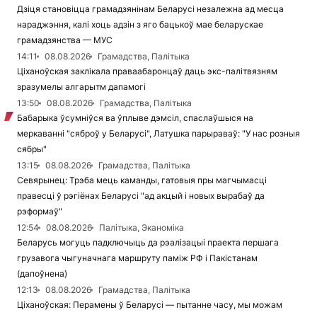
Дзіця становіцца грамадзянінам Беларусі незалежна ад месца
нараджэння, калі хоць адзін з яго бацькоў мае беларускае
грамадзянства — МУС
14:11
08.08.2026
Грамадства, Палітыка
Ціханоўская заклікала праваабаронцаў даць экс-палітвязням
зразумелы алгарытм дапамогі
13:50
08.08.2026
Грамадства, Палітыка
Бабарыка ўсумніўся ва ўплыве дэмсіл, спаслаўшыся на
меркаванні "сяброў у Беларусі", Латушка парыраваў: "У нас розныя
сябры"
13:15
08.08.2026
Грамадства, Палітыка
Севярынец: Трэба мець каманды, гатовыя пры магчымасці
правесці ў рэгіёнах Беларусі "ад акцый і новых вырабаў да
рэформаў"
12:54
08.08.2026
Палітыка, Эканоміка
Беларусь могуць падключыць да рэалізацыі праекта першага
грузавога чыгуначнага маршруту паміж РФ і Пакістанам
(дапоўнена)
12:13
08.08.2026
Грамадства, Палітыка
Ціханоўская: Перамены ў Беларусі — пытанне часу, мы можам