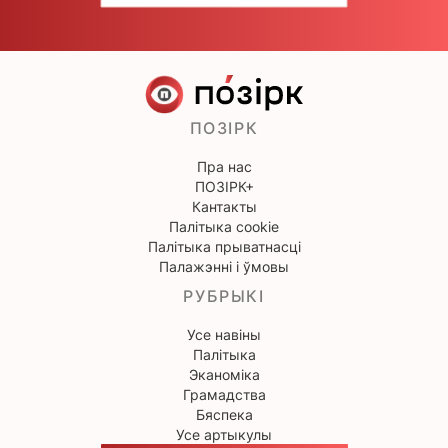
ПОЗІРК
Пра нас
ПОЗІРК+
Кантакты
Палітыка cookie
Палітыка прыватнасці
Палажэнні і ўмовы
РУБРЫКІ
Усе навіны
Палітыка
Эканоміка
Грамадства
Бяспека
Усе артыкулы