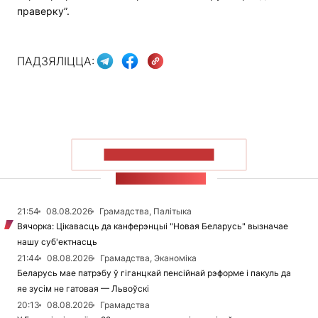
праверку”.
ПАДЗЯЛІЦЦА:
ПАКАЗАЦЬ БОЛЬШ
СТУЖКА НАВІН
21:54
08.08.2026
Грамадства, Палітыка
Вячорка: Цікавасць да канферэнцыі "Новая Беларусь" вызначае
нашу суб'ектнасць
21:44
08.08.2026
Грамадства, Эканоміка
Беларусь мае патрэбу ў гіганцкай пенсійнай рэформе і пакуль да
яе зусім не гатовая — Львоўскі
20:13
08.08.2026
Грамадства