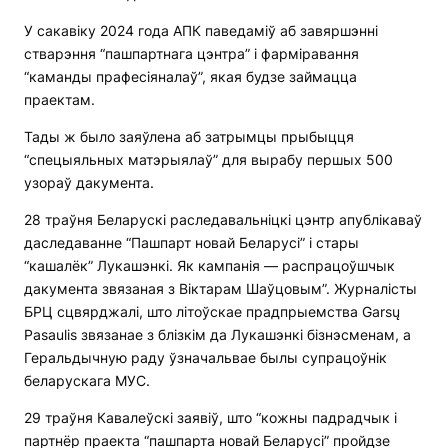
У сакавіку 2024 года АПК паведаміў аб завяршэнні
стварэння “пашпартнага цэнтра” і фарміравання
“каманды прафесіяналаў”, якая будзе займацца
праектам.
Тады ж было заяўлена аб затрымцы прыбыцця
“спецыяльных матэрыялаў” для вырабу першых 500
узораў дакумента.
28 траўня Беларускі раследавальніцкі цэнтр апублікаваў
даследаванне “Пашпарт новай Беларусі” і стары
“кашалёк” Лукашэнкі. Як кампанія — распрацоўшчык
дакумента звязаная з Віктарам Шаўцовым”. Журналісты
БРЦ сцвярджалі, што літоўскае прадпрыемства Garsų
Pasaulis звязанае з блізкім да Лукашэнкі бізнэсменам, а
Геральдычную раду ўзначальвае былы супрацоўнік
беларускага МУС.
29 траўня Кавалеўскі заявіў, што “кожны падрадчык і
партнёр праекта “пашпарта новай Беларусі” пройдзе