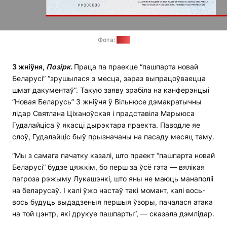
Фота:
АПК
3 жніўня,
Позірк.
Праца па праекце “пашпарта новай
Беларусі” “зрушылася з месца, зараз выпрацоўваецца
шмат дакументаў”. Такую заяву зрабіла на канферэнцыі
“Новая Беларусь” 3 жніўня ў Вільнюсе дэмакратычны
лідар Святлана Ціханоўская і прадставіла Марыюса
Гудалайціса ў якасці дырэктара праекта. Паводле яе
слоў, Гудалайціс быў прызначаны на пасаду месяц таму.
“Мы з самага пачатку казалі, што праект “пашпарта новай
Беларусі” будзе цяжкім, бо перш за ўсё гэта — вялікая
пагроза рэжыму Лукашэнкі, што яны не маюць манаполіі
на беларусаў. І калі ўжо настаў такі момант, калі вось-
вось будуць выдадзеныя першыя ўзоры, пачалася атака
на той цэнтр, які друкуе пашпарты”, — сказала дэмлідар.