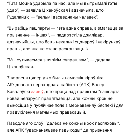
“Гэта моцна ўдарыла па нас, але мы вытрымалі гэты
ўдар”, — заявіла Ціханоўская і адзначыла, што
Гудалайціс — “вельмі дасведчаны чалавек”.
“Вырабіць пашпарты — гэта адна справа, а змагацца за
прызнанне — іншая”, — падкрэсліла дэмлідар,
адзначыўшы, што ёсць некалькі сцэнароў і накірункаў
працы, але яна не стане раскрываць іх.
“Мы сутыкаемся з вялікім супрацівам”, — дадала
Ціханоўская.
7 чэрвеня цяпер ужо былы намеснік кіраўніка
Аб’яднанага пераходнага кабінета (АПК) Валер
Кавалеўскі
заявіў
, што праца над праектам “пашпарта
новай Беларусі” працягваецца, але кожны крок не
выносіцца ў публічнае поле з меркаванняў бяспекі і для
прадухілення магчымых правакацый.
Паводле яго слоў, “далёка не кожны крок паспяховы”,
але АПК “удасканальвае падыходы” да прызнання