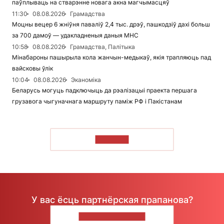
паўплываць на стварэнне новага акна магчымасцяў
11:30
08.08.2026
Грамадства
Моцны вецер 6 жніўня паваліў 2,4 тыс. дрэў, пашкодзіў дахі больш
за 700 дамоў — удакладненыя даныя МНС
10:58
08.08.2026
Грамадства, Палітыка
Мінабароны пашырыла кола жанчын-медыкаў, якія трапляюць пад
вайсковы ўлік
10:04
08.08.2026
Эканоміка
Беларусь могуць падключыць да рэалізацыі праекта першага
грузавога чыгуначнага маршруту паміж РФ і Пакістанам
ЧЫТАЦЬ
У вас ёсць партнёрская прапанова?
НАПІШЫЦЕ НАМ