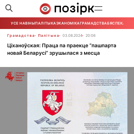
УСЕ НАВІНЫ
ПАЛІТЫКА
ЭКАНОМІКА
ГРАМАДСТВА
БЯСПЕКА
УСЕ
Грамадства
Палітыка
03.08.2024
20:06
Ціханоўская: Праца па праекце “пашпарта
новай Беларусі” зрушылася з месца