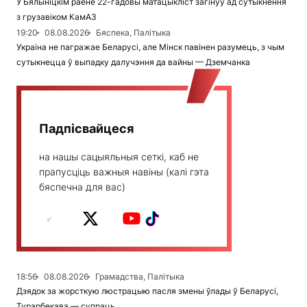
У Бялыніцкім раёне 22-гадовы матацыкліст загінуў ад сутыкнення
з грузавіком КамАЗ
19:20
08.08.2026
Бяспека, Палітыка
Украіна не пагражае Беларусі, але Мінск павінен разумець, з чым
сутыкнецца ў выпадку далучэння да вайны — Дземчанка
Падпісвайцеся
на нашы сацыяльныя сеткі, каб не
прапусціць важныя навіны (калі гэта
бяспечна для вас)
18:56
08.08.2026
Грамадства, Палітыка
Дзядок за жорсткую люстрацыю пасля змены ўлады ў Беларусі,
Турарбекава — супраць