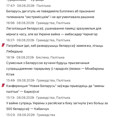
17:47
08.08.2026
Палітыка
Беларусь дагэтуль не паведаміла Euronews аб прызнанні
тэлеканала "экстрэмісцкім" і не аргументавала рашэнне
16:56
08.08.2026
Грамадства, Палітыка
Легалізацыя беларусаў, ушанаванне памяці зразумелыя для
мірнага часу, але ва Украіне вайна — амбасадар Чарнагор
16:27
08.08.2026
Грамадства, Палітыка
Патрэбныя ідэі, каб разварушыць беларусаў замежжа, лічыць
Лябедзька
16:18
08.08.2026
Бяспека, Палітыка
Сумесныя з Беларуссю вучэнні будуць прысвечаныя
супрацьдзеянню тэрарызму ў гарадскіх ўмовах — Мінабароны
Кітая
15:46
08.08.2026
Грамадства, Палітыка
Канферэнцыя "Новая Беларусь" заўжды прыводзіць да "змены
палітык" — Баркоўскі
15:13
08.08.2026
Грамадства, Палітыка
У вайне супраць Украіны з расійскага боку загінула ўжо больш за
500 беларусаў — Кабанчук
15:03
08.08.2026
Грамадства