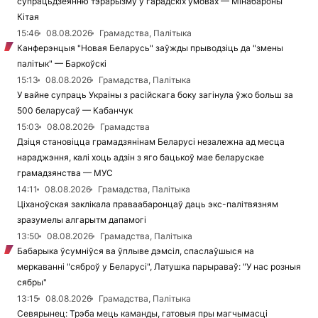
супрацьдзеянню тэрарызму ў гарадскіх ўмовах — Мінабароны
Кітая
15:46
08.08.2026
Грамадства, Палітыка
Канферэнцыя "Новая Беларусь" заўжды прыводзіць да "змены
палітык" — Баркоўскі
15:13
08.08.2026
Грамадства, Палітыка
У вайне супраць Украіны з расійскага боку загінула ўжо больш за
500 беларусаў — Кабанчук
15:03
08.08.2026
Грамадства
Дзіця становіцца грамадзянінам Беларусі незалежна ад месца
нараджэння, калі хоць адзін з яго бацькоў мае беларускае
грамадзянства — МУС
14:11
08.08.2026
Грамадства, Палітыка
Ціханоўская заклікала праваабаронцаў даць экс-палітвязням
зразумелы алгарытм дапамогі
13:50
08.08.2026
Грамадства, Палітыка
Бабарыка ўсумніўся ва ўплыве дэмсіл, спаслаўшыся на
меркаванні "сяброў у Беларусі", Латушка парыраваў: "У нас розныя
сябры"
13:15
08.08.2026
Грамадства, Палітыка
Севярынец: Трэба мець каманды, гатовыя пры магчымасці