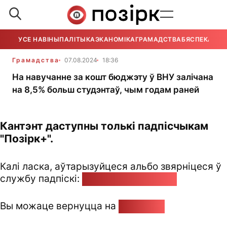
УСЕ НАВІНЫ
ПАЛІТЫКА
ЭКАНОМІКА
ГРАМАДСТВА
БЯСПЕКА
УСЕ
Грамадства
07.08.2024
18:36
На навучанне за кошт бюджэту ў ВНУ залічана
на 8,5% больш студэнтаў, чым годам раней
Кантэнт даступны толькі падпісчыкам
"Позірк+".
Калі ласка, аўтарызуйцеся альбо звярніцеся ў
службу падпіскі:
pozirk@pozirk.online
Вы можаце вернуцца на
Галоўную