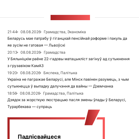
СТУЖКА НАВІН
21:44
08.08.2026
Грамадства, Эканоміка
Беларусь мае патрэбу ў гіганцкай пенсійнай рэформе і пакуль да
яе зусім не гатовая — Львоўскі
20:13
08.08.2026
Грамадства
У Бялыніцкім раёне 22-гадовы матацыкліст загінуў ад сутыкнення
з грузавіком КамАЗ
19:20
08.08.2026
Бяспека, Палітыка
Украіна не пагражае Беларусі, але Мінск павінен разумець, з чым
сутыкнецца ў выпадку далучэння да вайны — Дземчанка
18:56
08.08.2026
Грамадства, Палітыка
Дзядок за жорсткую люстрацыю пасля змены ўлады ў Беларусі,
Турарбекава — супраць
Падпісвайцеся