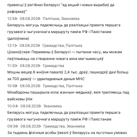
правесці ў рэгіёнах Беларусі "ад акцый і новых вырабаў да
рэформаў"
12:54
08.08.2026
Палітыка, Эканоміка
Беларусь могуць падключыць да рэалізацыі праекта першага
грузавога чыгуначнага маршруту паміж РФ і Пакістанам
(дапоўнена)
12:13
08.08.2026
Грамадства, Палітыка
Ціханоўская: Перамены ў Беларусі — пытанне часу, мы можам
паўплываць на стварэнне новага акна магчымасцяў
11:30
08.08.2026
Грамадства
Моцны вецер 6 жніўня паваліў 2,4 тыс. дрэў, пашкодзіў дахі больш
за 700 дамоў — удакладненыя даныя МНС
10:58
08.08.2026
Грамадства, Палітыка
Мінабароны пашырыла кола жанчын-медыкаў, якія трапляюць пад
вайсковы ўлік
10:04
08.08.2026
Эканоміка
Беларусь могуць падключыць да рэалізацыі праекта першага
грузавога чыгуначнага маршруту паміж РФ і Пакістанам
09:36
08.08.2026
Грамадства, Эканоміка
За тыдзень фізічныя асобы ўвезлі ў Беларусь на льготных умовах