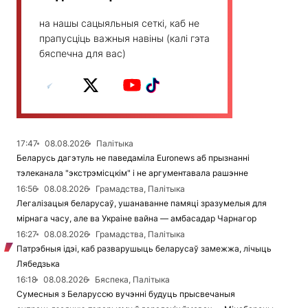
на нашы сацыяльныя сеткі, каб не
прапусціць важныя навіны (калі гэта
бяспечна для вас)
17:47
08.08.2026
Палітыка
Беларусь дагэтуль не паведаміла Euronews аб прызнанні
тэлеканала "экстрэмісцкім" і не аргументавала рашэнне
16:56
08.08.2026
Грамадства, Палітыка
Легалізацыя беларусаў, ушанаванне памяці зразумелыя для
мірнага часу, але ва Украіне вайна — амбасадар Чарнагор
16:27
08.08.2026
Грамадства, Палітыка
Патрэбныя ідэі, каб разварушыць беларусаў замежжа, лічыць
Лябедзька
16:18
08.08.2026
Бяспека, Палітыка
Сумесныя з Беларуссю вучэнні будуць прысвечаныя