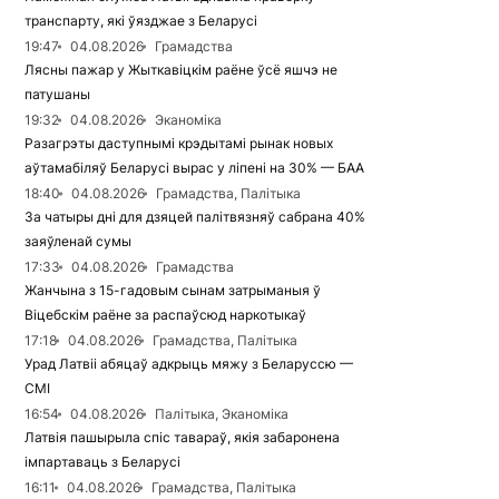
транспарту, які ўязджае з Беларусі
19:47
04.08.2026
Грамадства
Лясны пажар у Жыткавіцкім раёне ўсё яшчэ не
патушаны
19:32
04.08.2026
Эканоміка
Разагрэты даступнымі крэдытамі рынак новых
аўтамабіляў Беларусі вырас у ліпені на 30% — БАА
18:40
04.08.2026
Грамадства, Палітыка
За чатыры дні для дзяцей палітвязняў сабрана 40%
заяўленай сумы
17:33
04.08.2026
Грамадства
Жанчына з 15-гадовым сынам затрыманыя ў
Віцебскім раёне за распаўсюд наркотыкаў
17:18
04.08.2026
Грамадства, Палітыка
Урад Латвіі абяцаў адкрыць мяжу з Беларуссю —
СМІ
16:54
04.08.2026
Палітыка, Эканоміка
Латвія пашырыла спіс тавараў, якія забаронена
імпартаваць з Беларусі
16:11
04.08.2026
Грамадства, Палітыка