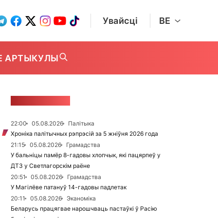
Увайсці
BE
Е АРТЫКУЛЫ
СТУЖКА НАВІН
22:00
05.08.2026
Палітыка
Хроніка палітычных рэпрэсій за 5 жніўня 2026 года
21:15
05.08.2026
Грамадства
У бальніцы памёр 8-гадовы хлопчык, які пацярпеў у
ДТЗ у Светлагорскім раёне
20:51
05.08.2026
Грамадства
У Магілёве патануў 14-гадовы падлетак
20:11
05.08.2026
Эканоміка
Беларусь працягвае нарошчваць пастаўкі ў Расію