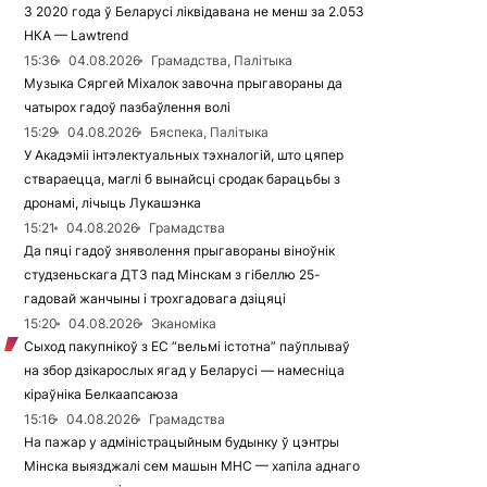
З 2020 года ў Беларусі ліквідавана не менш за 2.053
НКА — Lawtrend
15:36
04.08.2026
Грамадства, Палітыка
Музыка Сяргей Міхалок завочна прыгавораны да
чатырох гадоў пазбаўлення волі
15:29
04.08.2026
Бяспека, Палітыка
У Акадэміі інтэлектуальных тэхналогій, што цяпер
ствараецца, маглі б вынайсці сродак барацьбы з
дронамі, лічыць Лукашэнка
15:21
04.08.2026
Грамадства
Да пяці гадоў зняволення прыгавораны віноўнік
студзеньскага ДТЗ пад Мінскам з гібеллю 25-
гадовай жанчыны і трохгадовага дзіцяці
15:20
04.08.2026
Эканоміка
Сыход пакупнікоў з ЕС “вельмі істотна” паўплываў
на збор дзікарослых ягад у Беларусі — намесніца
кіраўніка Белкаапсаюза
15:16
04.08.2026
Грамадства
На пажар у адміністрацыйным будынку ў цэнтры
Мінска выязджалі сем машын МНС — хапіла аднаго