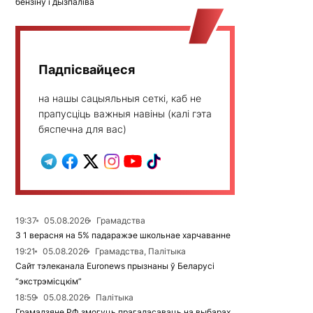
бензіну і дызпаліва
Падпісвайцеся
на нашы сацыяльныя сеткі, каб не
прапусціць важныя навіны (калі гэта
бяспечна для вас)
19:37
05.08.2026
Грамадства
З 1 верасня на 5% падаражэе школьнае харчаванне
19:21
05.08.2026
Грамадства, Палітыка
Сайт тэлеканала Euronews прызнаны ў Беларусі
“экстрэмісцкім”
18:59
05.08.2026
Палітыка
Грамадзяне РФ змогуць прагаласаваць на выбарах