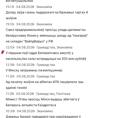
вогнетушыльніка
15:13
04.08.2026
Эканоміка
Долар, еўра і юань падаражэлі на біржавых таргах 4
жніўня
15:10
04.08.2026
Эканоміка
Саюз прадпрымальнікаў просіць улады дапамагчы
беларускаму бізнесу зменшыць шкоду ад “пажараў”
на складах “Вайлдберыз” у РФ
12:53
04.08.2026
Грамадства, Эканоміка
У першым паўгоддзі Белкаапсаюз закупіў у
насельніцтва сельгаспрадукцыі на 200 млн рублёў
12:36
04.08.2026
Грамадства
У Мінску затрыманы лжэміліцыянер
11:30
04.08.2026
Грамадства
Ад пачатку жніўня на аб’ектах АПК пацярпела тры
адзінкі тэхнікі
11:26
04.08.2026
Грамадства, Палітыка
Мінюст Літвы просіць Мінск выдаць збеглага ў
Беларусь актывіста Кандротаса
10:39
04.08.2026
Эканоміка
Дзевяць банкаў паведамілі пра новаўвядзенні ў