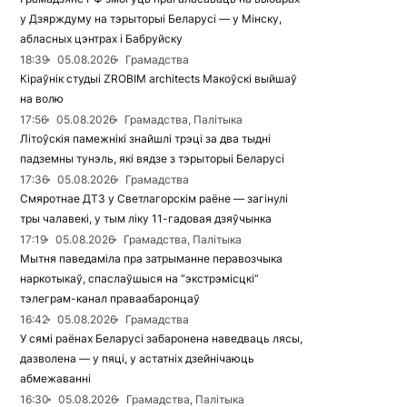
у Дзярждуму на тэрыторыі Беларусі — у Мінску,
абласных цэнтрах і Бабруйску
18:39
05.08.2026
Грамадства
Кіраўнік студыі ZROBIM architects Макоўскі выйшаў
на волю
17:56
05.08.2026
Грамадства, Палітыка
Літоўскія памежнікі знайшлі трэці за два тыдні
падземны тунэль, які вядзе з тэрыторыі Беларусі
17:36
05.08.2026
Грамадства
Смяротнае ДТЗ у Светлагорскім раёне — загінулі
тры чалавекі, у тым ліку 11-гадовая дзяўчынка
17:19
05.08.2026
Грамадства, Палітыка
Мытня паведаміла пра затрыманне перавозчыка
наркотыкаў, спаслаўшыся на “экстрэмісцкі”
тэлеграм-канал праваабаронцаў
16:42
05.08.2026
Грамадства
У сямі раёнах Беларусі забаронена наведваць лясы,
дазволена — у пяці, у астатніх дзейнічаюць
абмежаванні
16:30
05.08.2026
Грамадства, Палітыка