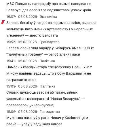
МЗС Польшчы папярэдзіў пра рызыкі наведвання
Беларусі для асоб з грамадзянствамі дзвюх краін
16:07
05.08.2026
Эканоміка
Запасы бензіну ў гандлі за год зменшыліся, вырасла
колькасць патрыманых аўтамабіляў і мінеральных
угнаенняў — звесткі Белстата
15:52
05.08.2026
Грамадства
Рассельгаснагляд вярнуў у Беларусь амаль 900 кг
“паляўнічых трафеяў” — рагоў аленя і лася
15:41
05.08.2026
Палітыка
Намеснік каардынатара спецслужбаў Польшчы: У
Мінску павінны ведаць, што з боку Варшавы ім не
пагражае агрэсія
15:09
05.08.2026
Палітыка
Сілавікі шукаюць звесткі аб патэнцыйных
удзельніках канферэнцыі “Новая Беларусь” —
праваабаронцы (абноўлена)
15:06
05.08.2026
Грамадства
Мужчына патануў у рацэ Ненач у Калінкавіцкім
раёне — упаў у ваду каля шлюза