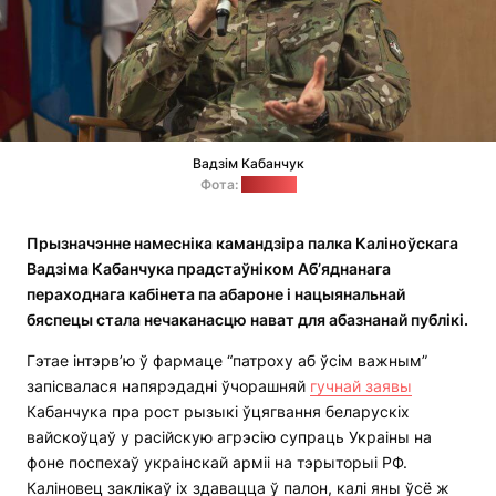
Вадзім Кабанчук
Фота:
"Позірк"
Прызначэнне намесніка камандзіра палка Каліноўскага
Вадзіма Кабанчука прадстаўніком Аб’яднанага
пераходнага кабінета па абароне і нацыянальнай
бяспецы стала нечаканасцю нават для абазнанай публікі.
Гэтае інтэрв’ю ў фармаце “патроху аб ўсім важным”
запісвалася напярэдадні ўчорашняй
гучнай заявы
Кабанчука пра рост рызыкі ўцягвання беларускіх
вайскоўцаў у расійскую агрэсію супраць Украіны на
фоне поспехаў украінскай арміі на тэрыторыі РФ.
Каліновец заклікаў іх здавацца ў палон, калі яны ўсё ж