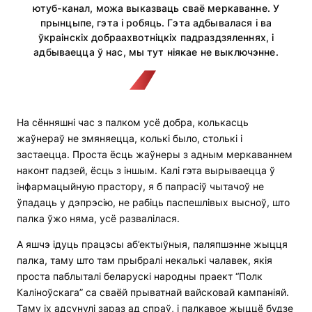
ютуб-канал, можа выказваць сваё меркаванне. У
прынцыпе, гэта і робяць. Гэта адбывалася і ва
ўкраінскіх добраахвотніцкіх падраздзяленнях, і
адбываецца ў нас, мы тут ніякае не выключэнне.
На сённяшні час з палком усё добра, колькасць
жаўнераў не змяняецца, колькі было, столькі і
застаецца. Проста ёсць жаўнеры з адным меркаваннем
наконт падзей, ёсць з іншым. Калі гэта вырываецца ў
інфармацыйную прастору, я б папрасіў чытачоў не
ўпадаць у дэпрэсію, не рабіць паспешлівых высноў, што
палка ўжо няма, усё развалілася.
А яшчэ ідуць працэсы аб’ектыўныя, паляпшэнне жыцця
палка, таму што там прыбралі некалькі чалавек, якія
проста паблыталі беларускі народны праект “Полк
Каліноўскага” са сваёй прыватнай вайсковай кампаніяй.
Таму іх адсунулі зараз ад спраў, і палкавое жыццё будзе