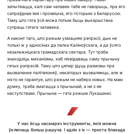
запытвацца, калі сам чалавек табе не гаворыць, пра яго
сапраўднае імя і прозвішча, яго гісторыю з Беларуссю.
Таму што гэта ўсё можа потым быць выкарыстана
супраць гэтага чалавека.
А наконт таго, што рэжым узмацняе рэпрэсіі, дык не
толькі ж у адносінах да палка Каліноўскага, а да ўсяго
незалежніцкага грамадскага сектара. Тут трэба
знаходзіць механізмы, каб ліквідаваць саму прычыну
гэтых рэпрэсій. Таму што цяпер ідуць размовы пра
вызваленне палітвязняў, некаторых вызваляюць, але ж
ніхто не гарантуе, што рэжым не набярэ новых. На маю
думку, трэба змагацца з прычынай, а не з яе
наступствамі. Прычына — гэта рэжым Лукашэнкі.
У нас ёсць насамрэч інструменты, якія можна
ўключаць больш рашуча. І адзін з іх — проста блакада