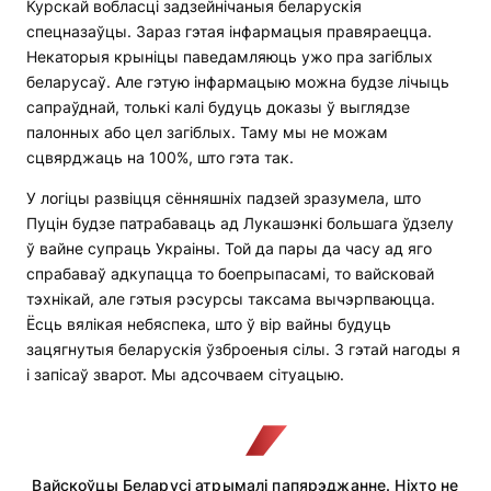
Курскай вобласці задзейнічаныя беларускія
спецназаўцы. Зараз гэтая інфармацыя правяраецца.
Некаторыя крыніцы паведамляюць ужо пра загіблых
беларусаў. Але гэтую інфармацыю можна будзе лічыць
сапраўднай, толькі калі будуць доказы ў выглядзе
палонных або цел загіблых. Таму мы не можам
сцвярджаць на 100%, што гэта так.
У логіцы развіцця сённяшніх падзей зразумела, што
Пуцін будзе патрабаваць ад Лукашэнкі большага ўдзелу
ў вайне супраць Украіны. Той да пары да часу ад яго
спрабаваў адкупацца то боепрыпасамі, то вайсковай
тэхнікай, але гэтыя рэсурсы таксама вычэрпваюцца.
Ёсць вялікая небяспека, што ў вір вайны будуць
зацягнутыя беларускія ўзброеныя сілы. З гэтай нагоды я
і запісаў зварот. Мы адсочваем сітуацыю.
Вайскоўцы Беларусі атрымалі папярэджанне. Ніхто не