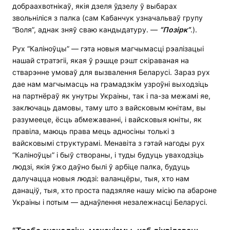
добраахвотнікаў, якія дзеля ўдзелу ў выбарах
звольніліся з палка (сам Кабанчук узначальваў групу
“Воля”, аднак зняў сваю кандыдатуру. —
“Позірк”
.).
Рух “Каліноўцы” — гэта новыя магчымасці рэалізацыі
нашай стратэгіі, якая ў рэшце рэшт скіраваная на
стварэнне умоваў для вызвалення Беларусі. Зараз рух
дае нам магчымасць на грамадзкім узроўні выходзіць
на партнёраў як унутры Украіны, так і па-за межамі яе,
заключаць дамовы, таму што з вайсковым юнітам, вы
разумееце, ёсць абмежаванні, і вайсковыя юніты, як
правіла, маюць права мець адносіны толькі з
вайсковымі структурамі. Менавіта з гэтай нагоды рух
“Каліноўцы” і быў створаны, і туды будуць уваходзіць
людзі, якія ўжо даўно былі ў арбіце палка, будуць
далучацца новыя людзі: валанцёры, тыя, хто нам
данаціў, тыя, хто проста падзяляе нашу місію па абароне
Украіны і потым — аднаўлення незалежнасці Беларусі.