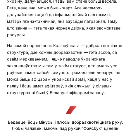
Украіну, далучайцеся, і тады вам стане больш весела.
Гэта, канешне, можа быць жарт. Але насамрэч
далучайцеся хаця б да інфармацыйнай падтрымкі,
матэрыяльна-тэхнічнай, яна заўсёды патрэбная. Таму
што вайна — гэта такая чорная дзірка, якая засмоктвае
рэсурсы.
На самой справе полк Каліноўскага — добраахвотніцкая
структура, дзе кожны добраахвотнік — гэта асоба, са
сваім меркаваннем. І яшчэ паводле ўкраінскага
заканадаўства мы там у такім статусе, што амаль усе
роўныя паміж сабой, таму што грамадзянін Беларусі не
можа быць афіцэрам украінскай арміі, хаця ў нас у
палку і ёсць шмат афіцэраў, якія служылі ў сілавых
структурах ці былі ў Беларусі афіцэрамі запасу.
Ведаеце, ёсць мінусы і плюсы добраахвотніцкага руху.
Любы чалавек, маючы пад рукой “Фэйсбук” ці нейкі