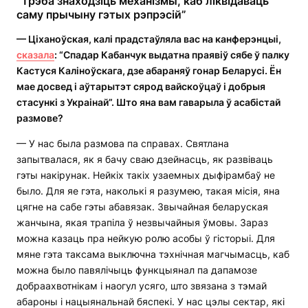
“Трэба знаходзіць механізмы, каб ліквідаваць
саму прычыну гэтых рэпрэсій”
— Ціханоўская, калі прадстаўляла вас на канферэнцыі,
сказала
: “Спадар Кабанчук выдатна праявіў сябе ў палку
Кастуся Каліноўскага, дзе абараняў гонар Беларусі. Ён
мае досвед і аўтарытэт сярод вайскоўцаў і добрыя
стасункі з Украінай”. Што яна вам гаварыла ў асабістай
размове?
— У нас была размова па справах. Святлана
запытвалася, як я бачу сваю дзейнасць, як развіваць
гэты накірунак. Нейкіх такіх узаемных дыфірамбаў не
было. Для яе гэта, наколькі я разумею, такая місія, яна
цягне на сабе гэты абавязак. Звычайная беларуская
жанчына, якая трапіла ў незвычайныя ўмовы. Зараз
можна казаць пра нейкую ролю асобы ў гісторыі. Для
мяне гэта таксама выключна тэхнічная магчымасць, каб
можна было павялічыць функцыянал па дапамозе
добраахвотнікам і наогул усяго, што звязана з тэмай
абароны і нацыянальнай бяспекі. У нас цэлы сектар, які