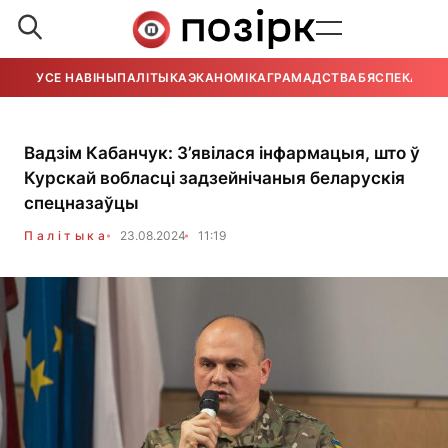
УСЕ НАВІНЫ
ПАЛІТЫКА
ЭКАНОМІКА
ГРАМАДСТВА
БЯСПЕКА
УСЕ
Вадзім Кабанчук: З’явілася інфармацыя, што ў
Курскай вобласці задзейнічаныя беларускія
спецназаўцы
Палітыка
23.08.2024
11:19