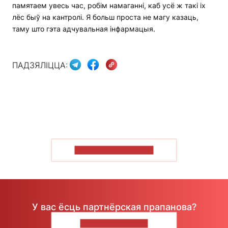
памятаем увесь час, робім намаганні, каб усё ж такі іх
лёс быў на кантролі. Я больш проста не магу казаць,
таму што гэта адчувальная інфармацыя.
ПАДЗЯЛІЦЦА:
ПАКАЗАЦЬ БОЛЬШ
У вас ёсць партнёрская прапанова?
НАПІШЫЦЕ НАМ