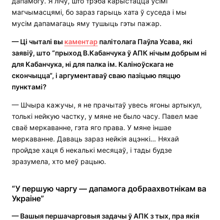
дапамогу. Я лічу, што трэба карыстацца ўсімі
магчымасцямі, бо зараз гарыць хата ў суседа і мы
мусім дапамагаць яму тушыць гэты пажар.
— Ці чыталі вы
каментар
палітолага Паўла Усава, які
заявіў, што “прыход В.Кабанчука ў АПК нічым добрым ні
для Кабанчука, ні для палка ім. Каліноўскага не
скончыцца“, і аргументаваў сваю пазіцыю пяццю
пунктамі?
— Шчыра кажучы, я не прачытаў увесь ягоны артыкул,
толькі нейкую частку, у мяне не было часу. Павел мае
сваё меркаванне, гэта яго права. У мяне іншае
меркаванне. Даваць зараз нейкія ацэнкі… Няхай
пройдзе хаця б некалькі месяцаў, і тады будзе
зразумела, хто меў рацыю.
“У першую чаргу — дапамога добраахвотнікам ва
Украіне”
—
Вашыя першачарговыя задачы ў АПК з тых, пра якія