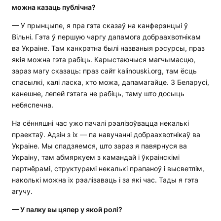
можна казаць публічна?
— У прынцыпе, я пра гэта сказаў на канферэнцыі ў
Вільні. Гэта ў першую чаргу дапамога добраахвотнікам
ва Украіне. Там канкрэтна былі названыя рэсурсы, праз
якія можна гэта рабіць. Карыстаючыся магчымасцю,
зараз магу сказаць: праз сайт kalinouski.org, там ёсць
спасылкі, калі ласка, хто можа, дапамагайце. З Беларусі,
канешне, лепей гэтага не рабіць, таму што досыць
небяспечна.
На сённяшні час ужо пачалі рэалізоўвацца некалькі
праектаў. Адзін з іх — па навучанні добраахвотнікаў ва
Украіне. Мы спадзяемся, што зараз я павярнуся ва
Украіну, там абмяркуем з камандай і ўкраінскімі
партнёрамі, структурамі некалькі прапаноў і высветлім,
наколькі можна іх рэалізаваць і за які час. Тады я гэта
агучу.
—
У палку вы цяпер у якой ролі?