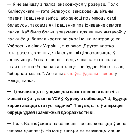
— Я не выйшаў з палка, знаходжуся ў рэзерве. Полк
Каліноўскага — гэта беларускі вайскова-цывільны
праект, і рашэнне выйсці або зайсці прымаюць самі
беларусы, таксама як і рашэнне пра існаванне самога
палка. Каб было больш зразумела для вашых чытачоў: у
палку ёсць баявая частка ва Украіне, на кантракце ва
Узброеных сілах Украіны, яна ваюе. Другая частка —
гэта рэзерв, хлопцы, якія служылі ці знаходзяцца ў
адпачынку або на лячэнні. І ёсць яшчэ частка палка,
якая ніколі не была на кантракце і не будзе. Напрыклад,
“кіберпартызаны“. Але яны
актыўна ўдзельнічаюць
у
жыцці палка.
—
Ці змяняюць сітуацыю для палка апошнія падзеі, а
менавіта ўступленне УСУ ў Курскую вобласць? Ці будуць
карэктавацца статус, задачы? Пішуць, што ў аперацыі
бяруць удзел і замежныя добраахвотнікі.
— Полк Каліноўскага на сённяшні час знаходзіцца ў зоне
баявых дзеянняў. Не магу канкрэтна называць месцы.