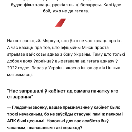
будзе фільтраваць, рускія яны ці беларусы. Калі ідзе
бой, ужо не да гэтага.
Наконт санкцый. Мяркую, што ўжо не час казаць пра іх.
А час казаць пра тое, што афіцыйны Мінск проста
атрымае вайсковы адказ з боку Украіны. Таму што толькі
добрая воля ўкраінцаў выратавала ад гэтага адказу ў
2022 годзе. Зараз у Украіны якасна іншая армія і іншыя
магчымасці.
“Нас запрашалі ў кабінет ад самага пачатку яго
стварэння”
— Гледзячы звонку, вашае прызначэнне у кабінет было
трохі нечаканым, бо не заўсёды стасункі паміж палком і
АПК былі цеснымі. Наколькі для вас асабіста быў
чаканым, планаваным такі пераход?