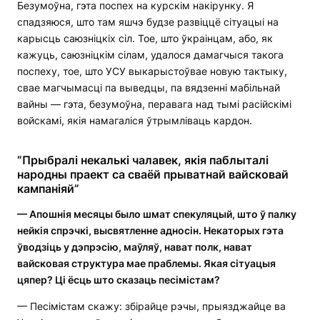
Безумоўна, гэта поспех на курскім накірунку. Я
спадзяюся, што там яшчэ будзе развіццё сітуацыі на
карысць саюзніцкіх сіл. Тое, што ўкраінцам, або, як
кажуць, саюзніцкім сілам, удалося дамагчыся такога
поспеху, тое, што УСУ выкарыстоўвае новую тактыку,
свае магчымасці па выведцы, па вядзенні мабільнай
вайны — гэта, безумоўна, перавага над тымі расійскімі
войскамі, якія намагаліся ўтрымліваць кардон.
“Прыбралі некалькі чалавек, якія паблыталі
народны праект са сваёй прыватнай вайсковай
кампаніяй”
— Апошнія месяцы было шмат спекуляцый, што ў палку
нейкія спрэчкі, высвятленне адносін. Некаторых гэта
ўводзіць у дэпрэсію, маўляў, нават полк, нават
вайсковая структура мае праблемы. Якая сітуацыя
цяпер? Ці ёсць што сказаць песімістам?
— Песімістам скажу: збірайце рэчы, прыязджайце ва