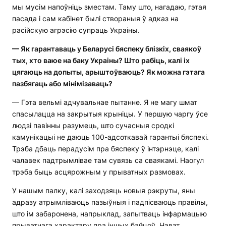
мы мусім напоўніць зместам. Таму што, нагадаю, гэтая
пасада і сам кабінет былі створаныя ў адказ на
расійскую агрэсію супраць Украіны.
—
Як гарантаваць у Беларусі бяспеку блізкіх, сваякоў
тых, хто ваюе на баку Украіны? Што рабіць, калі іх
цягаюць на допыты, арыштоўваюць? Як можна гэтага
пазбягаць або мінімізаваць?
— Гэта вельмі адчувальнае пытанне. Я не магу шмат
спасылацца на закрытыя крыніцы. У першую чаргу ўсе
людзі павінны разумець, што сучасныя сродкі
камунікацыі не даюць 100-адсоткавай гарантыі бяспекі.
Трэба дбаць перадусім пра бяспеку ў інтэрнэце, калі
чалавек падтрымлівае там сувязь са сваякамі. Наогул
трэба быць асцярожным у прыватных размовах.
У нашым палку, калі заходзяць новыя рэкруты, яны
адразу атрымліваюць пазыўныя і падпісваюць правілы,
што ім забаронена, напрыклад, запытваць інфармацыю
прыватнага характару пра іншых байцоў. Нават