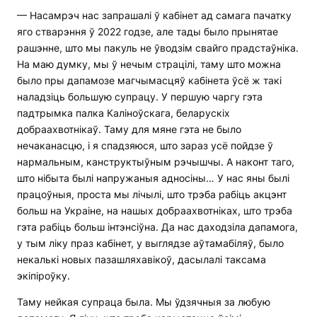
— Насамрэч нас запрашалі ў кабінет ад самага пачатку
яго стварэння ў 2022 годзе, але тады было прынятае
рашэнне, што мы пакуль не ўводзім свайго прадстаўніка.
На маю думку, мы ў нечым страцілі, таму што можна
было пры дапамозе магчымасцяў кабінета ўсё ж такі
наладзіць большую супрацу. У першую чаргу гэта
падтрымка палка Каліноўскага, беларускіх
добраахвотнікаў. Таму для мяне гэта не было
нечаканасцю, і я спадзяюся, што зараз усё пойдзе ў
нармальным, канструктыўным рэчышчы. А наконт таго,
што нібыта былі напружаныя адносіны… У нас яны былі
працоўныя, проста мы лічылі, што трэба рабіць акцэнт
больш на Украіне, на нашых добраахвотніках, што трэба
гэта рабіць больш інтэнсіўна. Да нас даходзіла дапамога,
у тым ліку праз кабінет, у выглядзе аўтамабіляў, было
некалькі новых пазашляхавікоў, дасылалі таксама
экіпіроўку.
Таму нейкая супраца была. Мы ўдзячныя за любую