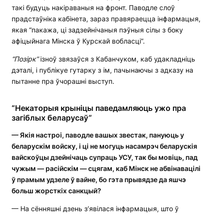
такі будуць накіраваныя на фронт. Паводле слоў
прадстаўніка кабінета, зараз правяраецца інфармацыя,
якая “пакажа, ці задзейнічаныя пэўныя сілы з боку
афіцыйнага Мінска ў Курскай вобласці”.
“Позірк”
ізноў звязаўся з Кабанчуком, каб удакладніць
дэталі, і публікуе гутарку з ім, пачынаючы з адказу на
пытанне пра ўчорашні выступ.
“Некаторыя крыніцы паведамляюць ужо пра
загіблых беларусаў”
— Якія настроі, паводле вашых звестак, пануюць у
беларускім войску, і ці не могуць насамрэч беларускія
вайскоўцы дзейнічаць супраць УСУ, так бы мовіць, пад
чужым — расійскім — сцягам, каб Мінск не абвінавацілі
ў прамым удзеле ў вайне, бо гэта прывядзе да яшчэ
больш жорсткіх санкцый?
— На сённяшні дзень з’явілася інфармацыя, што ў