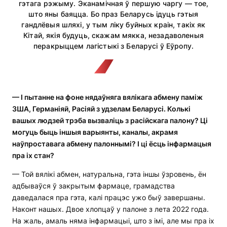
гэтага рэжыму. Эканамічная ў першую чаргу — тое,
што яны баяцца. Бо праз Беларусь ідуць гэтыя
гандлёвыя шляхі, у тым ліку буйных краін, такіх як
Кітай, якія будуць, скажам мякка, незадаволеныя
перакрыццем лагістыкі з Беларусі ў Еўропу.
—
І пытанне на фоне нядаўняга вялікага абмену паміж
ЗША, Германіяй, Расіяй з удзелам Беларусі. Колькі
вашых людзей трэба вызваліць з расійскага палону? Ці
могуць быць іншыя варыянты, каналы, акрамя
наўпроставага абмену палоннымі? І ці ёсць інфармацыя
пра іх стан?
— Той вялікі абмен, натуральна, гэта іншы ўзровень, ён
адбываўся ў закрытым фармаце, грамадства
даведалася пра гэта, калі працэс ужо быў завершаны.
Наконт нашых. Двое хлопцаў у палоне з лета 2022 года.
На жаль, амаль няма інфармацыі, што з імі, але мы пра іх