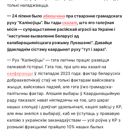
толькі наладжвацца.
—
24 л
іпеня было
абвешчана
пра стварэнне грамадскага
руху “Каліноўцы”. Вы тады
сказалі
, што яго галоўная
місія — супрацьстаянне расійскай агрэсіі ва Украіне і
“наступнае вызваленне Беларусі ад
калабарацыянісцкага рэжыму Лукашэнкі”. Давайце
ўдакладнім сістэму каардынат руху “тут і зараз”.
— Рух “Каліноўцы” — гэта лагічны працяг развіцця
палкавой гісторыі. Гэта тое, пра што мы казалі на
канферэнцыі
ў лістападзе 2023 года: фактар беларускіх
добраахвотнікаў стаў не толькі фактарам вайсковага
жыцця, вайсковых падзей, але гэта ўжо грамадска-
палітычны фактар. Апошнія выбары ў Каардынацыйную
раду паказалі: нават нягледзячы на тое, што шэраг
нашых хлопцаў і дзяўчат удзельнічалі, хацелі зайсці у КР,
але яны зняліся з выбараў, каб не ўступаць у прававую
калізію з украінскім заканадаўствам — усё роўна у КР з
рознымі фракцыямі прайшло 10% нашых былых