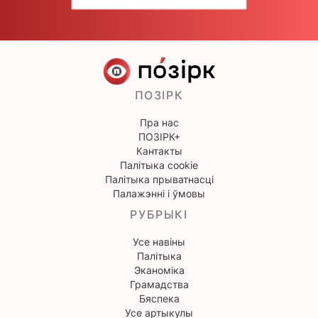
ПОЗІРК
Пра нас
ПОЗІРК+
Кантакты
Палітыка cookie
Палітыка прыватнасці
Палажэнні і ўмовы
РУБРЫКІ
Усе навіны
Палітыка
Эканоміка
Грамадства
Бяспека
Усе артыкулы