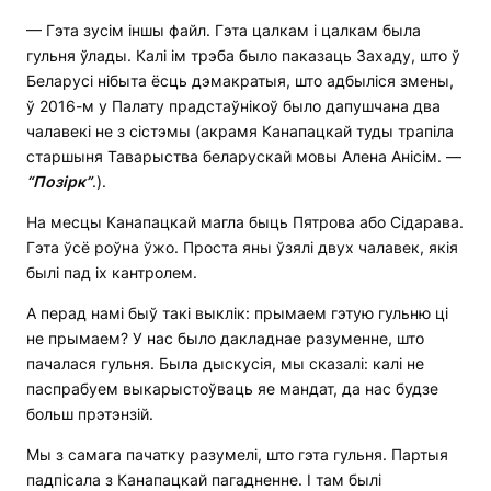
— Гэта зусім іншы файл. Гэта цалкам і цалкам была
гульня ўлады. Калі ім трэба было паказаць Захаду, што ў
Беларусі нібыта ёсць дэмакратыя, што адбыліся змены,
ў 2016-м у Палату прадстаўнікоў было дапушчана два
чалавекі не з сістэмы (акрамя Канапацкай туды трапіла
старшыня Таварыства беларускай мовы Алена Анісім. —
“П
о
зірк”
.).
На месцы Канапацкай магла быць Пятрова або Сідарава.
Гэта ўсё роўна ўжо. Проста яны ўзялі двух чалавек, якія
былі пад іх кантролем.
А перад намі быў такі выклік: прымаем гэтую гульню ці
не прымаем? У нас было дакладнае разуменне, што
пачалася гульня. Была дыскусія, мы сказалі: калі не
паспрабуем выкарыстоўваць яе мандат, да нас будзе
больш прэтэнзій.
Мы з самага пачатку разумелі, што гэта гульня. Партыя
падпісала з Канапацкай пагадненне. І там былі