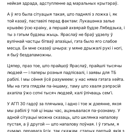
нейкая здрада, адступленне ад маральных крытэраў.
А ў яго была сітуацыя такая, што паднялі з ложка і, як
той казаў, паставілі перад фактам: Лукашэнка залье
крывёю ўсю краіну, а першай ахвярай будзе Лябедзька, і
ты з гэтым будзеш жыць. Яраслаў не браў удзелу ў
вулічнай частцы бітваў апазіцыі, гэта было яго слабое
месца. Ён мне сказаў шчыра: у мяне дрыжалі рукі і ногі,
я быў бездапаможны.
Цяпер, праз тое, што прайшоў Яраслаў, прайшлі тысячы
людзей — і паперы розныя падпісвалі, і заявы для ТБ
рабілі. І мы сёння ўсё разумеем: у нас няма гэтага хейта.
Мы на гэта глядзім па-іншаму, таму што хваля рэпрэсій
ахапіла ўжо сотні тысяч людзей, калі ўлічваць сем’і.
У АГП 30 гадоў за плячыма, і адно і тое ж дзеянне, якоя
мы рабілі ў той ці іншы час, ацэньвалася па-рознаму. У
адной сітуацыі можна сказаць, што шклянка напалову
пустая, а ў другой — што напалову поўная. І ў гэтым, я
думаю, перавага ўсіх, так скажам, старых партый, якія з