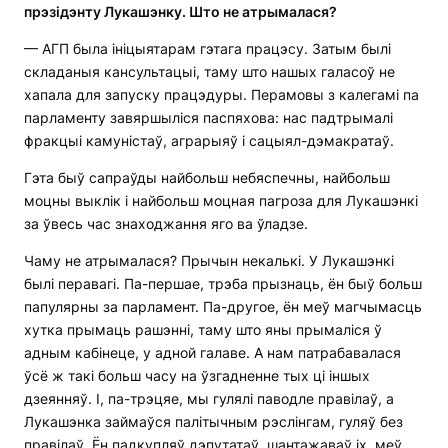
прэзідэнту Лукашэнку. Што не атрымалася?
— АГП была ініцыятарам гэтага працэсу. Затым былі
складаныя кансультацыі, таму што нашых галасоў не
хапала для запуску працэдуры. Перамовы з калегамі па
парламенту завяршыліся паспяхова: нас падтрымалі
фракцыі камуністаў, аграрыяў і сацыял-дэмакратаў.
Гэта быў сапраўды найбольш небяспечны, найбольш
моцны выклік і найбольш моцная пагроза для Лукашэнкі
за ўвесь час знаходжання яго ва ўладзе.
Чаму не атрымалася? Прычын некалькі. У Лукашэнкі
былі перавагі. Па-першае, трэба прызнаць, ён быў больш
папулярны за парламент. Па-другое, ён меў магчымасць
хутка прымаць рашэнні, таму што яны прымаліся ў
адным кабінеце, у адной галаве. А нам патрабавалася
ўсё ж такі больш часу на ўзгадненне тых ці іншых
дзеянняў. І, па-трэцяе, мы гулялі паводле правілаў, а
Лукашэнка займаўся палітычным рэслінгам, гуляў без
правілаў. Ён падкупляў дэпутатаў, шантажаваў іх, меў