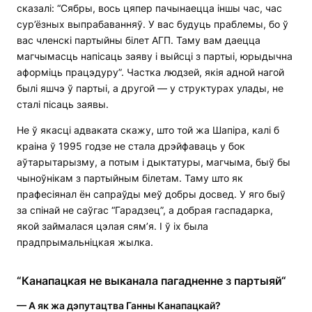
сказалі: “Сябры, вось цяпер пачынаецца іншы час, час
сур’ёзных выпрабаванняў. У вас будуць праблемы, бо ў
вас членскі партыйны білет АГП. Таму вам даецца
магчымасць напісаць заяву і выйсці з партыі, юрыдычна
аформіць працэдуру”. Частка людзей, якія адной нагой
былі яшчэ ў партыі, а другой — у структурах улады, не
сталі пісаць заявы.
Не ў якасці адваката скажу, што той жа Шапіра, калі б
краіна ў 1995 годзе не стала дрэйфаваць у бок
аўтарытарызму, а потым і дыктатуры, магчыма, быў бы
чыноўнікам з партыйным білетам. Таму што як
прафесіянал ён сапраўды меў добры досвед. У яго быў
за спінай не саўгас “Гарадзец”, а добрая гаспадарка,
якой займалася цэлая сям’я. І ў іх была
прадпрымальніцкая жылка.
“Канапацкая не выканала пагадненне з партыяй“
— А як жа дэпутацтва Ганны Канапацкай?