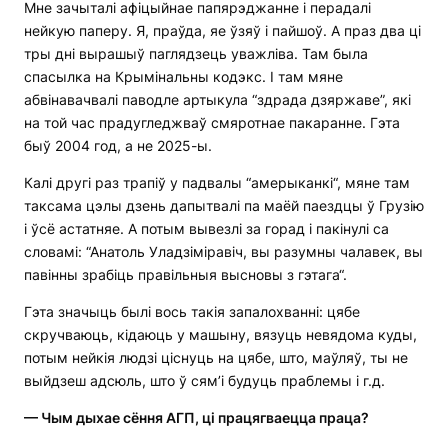
Мне зачыталі афіцыйнае папярэджанне і перадалі
нейкую паперу. Я, праўда, яе ўзяў і пайшоў. А праз два ці
тры дні вырашыў паглядзець уважліва. Там была
спасылка на Крымінальны кодэкс. І там мяне
абвінавачвалі паводле артыкула “здрада дзяржаве”, які
на той час прадугледжваў смяротнае пакаранне. Гэта
быў 2004 год, а не 2025-ы.
Калі другі раз трапіў у падвалы “амерыканкі“, мяне там
таксама цэлы дзень дапытвалі па маёй паездцы ў Грузію
і ўсё астатняе. А потым вывезлі за горад і пакінулі са
словамі: “Анатоль Уладзіміравіч, вы разумны чалавек, вы
павінны зрабіць правільныя высновы з гэтага“.
Гэта значыць былі вось такія запалохванні: цябе
скручваюць, кідаюць у машыну, вязуць невядома куды,
потым нейкія людзі ціснуць на цябе, што, маўляў, ты не
выйдзеш адсюль, што ў сям’і будуць праблемы і г.д.
— Чым дыхае сёння АГП, ці працягваецца праца?