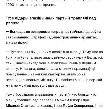
1990-х застаюцца на фронце.
“Усе лідары апазіцыйных партый траплялі пад
рэпрэсіі”
— Вы ледзь не рэкардсмен сярод партыйных лідараў па
затрыманнях, штрафах і адміністрацыйных арыштах.
Цяжка было?
— Тут павінны быць нейкія асабістыя якасці. Таму што на
ўсіх, хто ўзначальвае апазіцыйную структуру ў Беларусі,
так ці інакш накладаюцца абавязанні быць у першым
шэрагу. Няважна, сядзіш ты за сталом перамоваў ці
прысутнічаеш на нейкай канферэнцыі альбо на
несанкцыянаваным мітынгу. Ты павінен быць на першай
лініі, не можаш дзесьці быць ззаду.
Таму ўсе лідары апазіцыйных партый, хто больш, хто
менш, траплялі пад рэпрэсіі. І можам цяпер і пра
Мікалая Статкевіча
казаць, і пра
Паўла Севярынца
, і пра