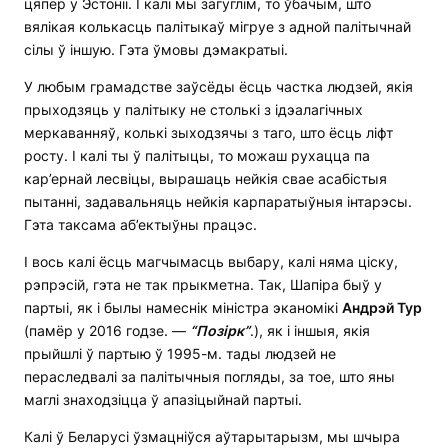
цяпер у Эстоніі. І калі мы загуглім, то ўбачым, што
вялікая колькасць палітыкаў мігруе з адной палітычнай
сілы ў іншую. Гэта ўмовы дэмакратыі.
У любым грамадстве заўсёды ёсць частка людзей, якія
прыходзяць у палітыку не столькі з ідэалагічных
меркаванняў, колькі зыходзячы з таго, што ёсць ліфт
росту. І калі ты ў палітыцы, то можаш рухацца па
кар’ернай лесвіцы, вырашаць нейкія свае асабістыя
пытанні, задавальняць нейкія карпаратыўныя інтарэсы.
Гэта таксама аб’ектыўны працэс.
І вось калі ёсць магчымасць выбару, калі няма ціску,
рэпрэсій, гэта не так прыкметна. Так, Шапіра быў у
партыі, як і былы намеснік міністра эканомікі
Андрэй Тур
(памёр у 2016 годзе. —
“П
о
зірк”
.), як і іншыя, якія
прыйшлі ў партыю ў 1995-м. тады людзей не
пераследвалі за палітычныя погляды, за тое, што яны
маглі знаходзіцца ў апазіцыйнай партыі.
Калі ў Беларусі ўзмацніўся аўтарытарызм, мы шчыра