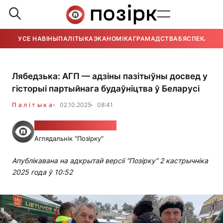
УСЕ НАВІНЫ
ПАЛІТЫКА
ЭКАНОМІКА
ГРАМАДСТВА
БЯСПЕКА
УСЕ
Лябедзька: АГП — адзіны пазітыўны досвед у
гісторыі партыйнага будаўніцтва ў Беларусі
Палітыка
02.10.2025
08:41
Дзмітрый Нікалаевіч
Аглядальнік "Позірку"
Апублікавана на адкрытай версіі “Позірку” 2 кастрычніка
2025 года ў 10:52