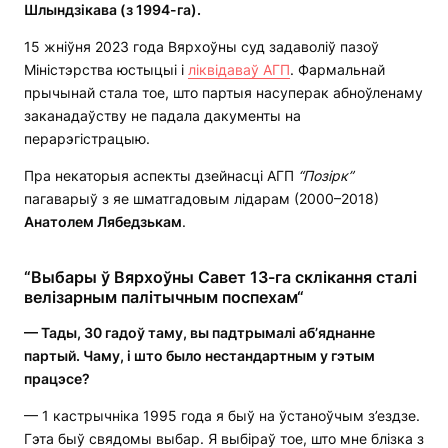
Шлындзікава
(з 1994-га)
.
15 жніўня 2023 года Вярхоўны суд задаволіў пазоў
Міністэрства юстыцыі і
ліквідаваў АГП
. Фармальнай
прычынай стала тое, што партыя насуперак абноўленаму
заканадаўству не падала дакументы на
перарэгістрацыю.
Пра некаторыя аспекты дзейнасці АГП
“П
о
зірк”
пагаварыў з яе шматгадовым лідарам (2000–2018)
Анатолем Лябедзькам
.
“Выбары ў Вярхоўны Савет 13-га склікання сталі
велізарным палітычным поспехам“
— Тады, 30 гадоў таму, вы падтрымалі аб’яднанне
партый.
Чаму, і ш
то было нестандартным у гэтым
працэсе?
— 1 кастрычніка 1995 года я быў на ўстаноўчым з’ездзе.
Гэта быў свядомы выбар. Я выбіраў тое, што мне блізка з