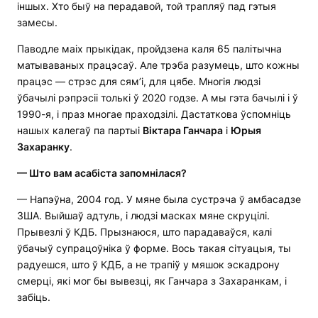
іншых. Хто быў на перадавой, той трапляў пад гэтыя
замесы.
Паводле маіх прыкідак, пройдзена каля 65 палітычна
матываваных працэсаў. Але трэба разумець, што кожны
працэс — стрэс для сям’і, для цябе. Многія людзі
ўбачылі рэпрэсіі толькі ў 2020 годзе. А мы гэта бачылі і ў
1990-я, і праз многае праходзілі. Дастаткова ўспомніць
нашых калегаў па партыі
Віктара Ганчара
і
Юрыя
Захаранку
.
— Што вам асабіста запомнілася?
— Напэўна, 2004 год. У мяне была сустрэча ў амбасадзе
ЗША. Выйшаў адтуль, і людзі масках мяне скруцілі.
Прывезлі ў КДБ. Прызнаюся, што парадаваўся, калі
ўбачыў супрацоўніка ў форме. Вось такая сітуацыя, ты
радуешся, што ў КДБ, а не трапіў у мяшок эскадрону
смерці, які мог бы вывезці, як Ганчара з Захаранкам, і
забіць.