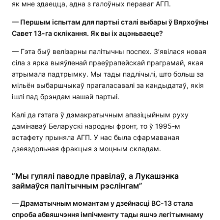
як мне здаецца, адна з галоўных пераваг АГП.
— Першым іспытам для партыі сталі выбары ў Вярхоўны
Савет 13-га склікання. Як вы іх ацэньваеце?
— Гэта быў велізарны палітычны поспех. З’явілася новая
сіла з ярка выяўленай праеўрапейскай праграмай, якая
атрымала падтрымку. Мы тады падлічылі, што больш за
мільён выбаршчыкаў прагаласавалі за кандыдатаў, якія
ішлі пад брэндам нашай партыі.
Калі да гэтага ў дэмакратычным апазіцыйным руху
дамінаваў Беларускі народны фронт, то ў 1995-м
эстафету прыняла АГП. У нас была сфармаваная
дзеяздольная фракцыя з моцным складам.
“Мы гулялі паводле правілаў, а Лукашэнка
займаўся палітычным рэслінгам”
— Драматычным момантам у дзейнасці ВС-13 стала
спроба абвяшчэння імпічменту тады яшчэ легітымнаму