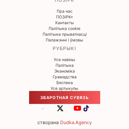
ПОЗІРК
Пра нас
ПОЗІРК+
Кантакты
Палітыка cookie
Палітыка прыватнасці
Палажэнні і ўмовы
РУБРЫКІ
Усе навіны
Палітыка
Эканоміка
Грамадства
Бяспека
Усе артыкулы
ЗВАРОТНАЯ СУВЯЗЬ
створана
Dudka.Agency