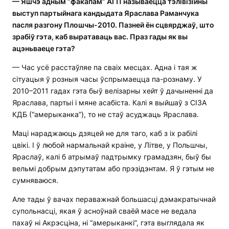
— Яшчэ адным “факапам” АГП называецца
тэлівізійны
выступ
партыйнага кандыдата Яраслава Раманчука
пасля разгону Плошчы-2010. Пазней ён сцвярджаў, што
зрабіў гэта, каб выратаваць вас. Праз гады як вы
ацэньваеце гэта?
— Час усё расстаўляе па сваіх месцах. Адна і тая ж
сітуацыя ў розныя часы ўспрымаецца па-рознаму. У
2010–2011 гадах гэта быў велізарны хейт ў дачыненні да
Яраслава, партыі і мяне асабіста. Калі я выйшаў з СІЗА
КДБ (“амерыканка”), то не стаў асуджаць Яраслава.
Маці нараджаюць дзяцей не для таго, каб з іх рабілі
цвікі. І ў любой нармальнай краіне, у Літве, у Польшчы,
Яраслаў, калі б атрымаў падтрымку грамадзян, быў бы
вельмі добрым дэпутатам або прэзідэнтам. Я ў гэтым не
сумняваюся.
Але тады ў вачах пераважнай большасці дэмакратычнай
супольнасці, якая ў асноўнай сваёй масе не ведала
пахаў ні Акрэсціна, ні “амерыканкі”, гэта выглядала як