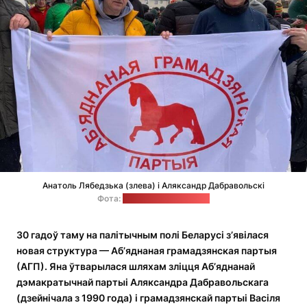
Анатоль Лябедзька (злева) і Аляксандр Дабравольскі
Фота:
фэйсбук-акаўнт АГП
30 гадоў таму на палітычным полі Беларусі з’явілася
новая структура — Аб’яднаная грамадзянская партыя
(АГП). Яна ўтварылася шляхам зліцця
Аб’яднанай
дэмакратычнай партыі Аляксандра Дабравольскага
(
дзейнічал
а
з 1990 года
) і
грамадзянскай партыі Васіля