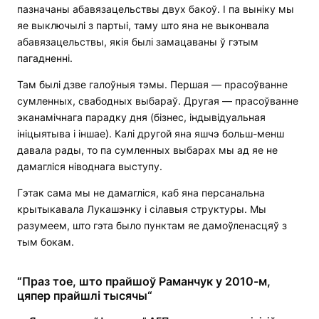
пазначаны абавязацельствы двух бакоў. І па выніку мы
яе выключылі з партыі, таму што яна не выконвала
абавязацельствы, якія былі замацаваны ў гэтым
пагадненні.
Там былі дзве галоўныя тэмы. Першая — прасоўванне
сумленных, свабодных выбараў. Другая — прасоўванне
эканамічнага парадку дня (бізнес, індывідуальная
ініцыятыва і іншае). Калі другой яна яшчэ больш-менш
давала рады, то па сумленных выбарах мы ад яе не
дамагліся ніводнага выступу.
Гэтак сама мы не дамагліся, каб яна персанальна
крытыкавала Лукашэнку і сілавыя структуры. Мы
разумеем, што гэта было пунктам яе дамоўленасцяў з
тым бокам.
“Праз тое, што прайшоў Раманчук у 2010-м,
цяпер прайшлі тысячы“