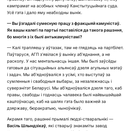
кампрамат на асобных членаў Канстытуцыйнага суда.
Усё гэта і дало яму неабходны вынік.
— Вы ў
згадалі
сумесн
ую
прац
у
з фракцыяй камуністаў.
Як вашы калегі па партыі паставіліся да такога рашэння,
бо многія з іх былі антыкамуністамі?
— Калі трапляеш у аўтазак, там не глядзяць на партбілет.
Паўтаруся, АГП з’явілася ў выніку аб’яднання, а не
расколу. У нас ментальнасць іншая. Мы былі заўсёды
гатовыя да сітуацыйных альянсаў дзеля агульных мэтаў
і задач. Мы аб’ядноўваліся з усімі, хто выступаў за
сумленныя і свабодныя выбары, за незалежнасць і
суверэнітэт Беларусі. Мы аб’ядноўваліся дзеля таго, каб
правы, свабоды і годнасць чалавека былі найвышэйшай
каштоўнасцю, каб на шалях гэта было важней за
дзяржаву, бюракратыю, чыноўнікаў.
Акрамя таго, рашэнні прымалі людзі-стваральнікі —
Васіль Шлындзікаў
, які стварыў знакаміты завод