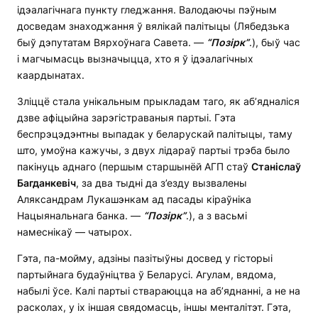
ідэалагічнага пункту гледжання. Валодаючы пэўным
досведам знаходжання ў вялікай палітыцы (Лябедзька
быў дэпутатам Вярхоўнага Савета. —
“П
о
зірк”
.), быў час
і магчымасць вызначыцца, хто я ў ідэалагічных
каардынатах.
Зліццё стала унікальным прыкладам таго, як аб’ядналіся
дзве афіцыйна зарэгістраваныя партыі. Гэта
беспрэцэдэнтны выпадак у беларускай палітыцы, таму
што, умоўна кажучы, з двух лідараў партыі трэба было
пакінуць аднаго (першым старшынёй АГП стаў
Станіслаў
Багданкевіч
, за два тыдні да з’езду вызвалены
Аляксандрам Лукашэнкам ад пасады кіраўніка
Нацыянальнага банка. —
“П
о
зірк”
.), а з васьмі
намеснікаў — чатырох.
Гэта, па-мойму, адзіны пазітыўны досвед у гісторыі
партыйнага будаўніцтва ў Беларусі. Агулам, вядома,
набылі ўсе. Калі партыі ствараюцца на аб’яднанні, а не на
расколах, у іх іншая свядомасць, іншы менталітэт. Гэта,