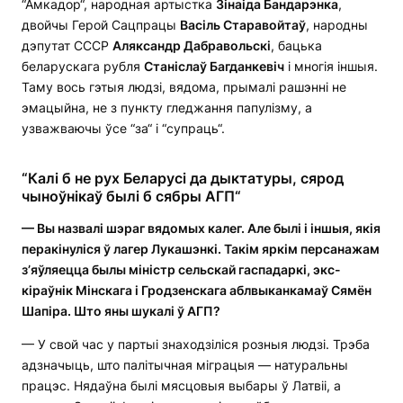
“Амкадор“, народная артыстка
Зінаіда Бандарэнка
,
двойчы Герой Сацпрацы
Васіль Старавойтаў
, народны
дэпутат СССР
Аляксандр Дабравольскі
, бацька
беларускага рубля
Станіслаў Багданкевіч
і многія іншыя.
Таму вось гэтыя людзі, вядома, прымалі рашэнні не
эмацыйна, не з пункту гледжання папулізму, а
узважваючы ўсе “за“ і “супраць“.
“Калі б не рух Беларусі да дыктатуры, сярод
чыноўнікаў былі б сябры АГП“
— Вы назвалі шэраг вядомых калег. Але былі і іншыя, якія
перакінуліся ў лагер Лукашэнкі. Такім яркім персанажам
з’яўляецца былы міністр сельскай гаспадаркі, экс-
кіраўнік Мінскага і Гродзенскага аблвыканкамаў Сямён
Шапіра. Што яны шукалі ў АГП?
— У свой час у партыі знаходзіліся розныя людзі. Трэба
адзначыць, што палітычная міграцыя — натуральны
працэс. Нядаўна былі мясцовыя выбары ў Латвіі, а