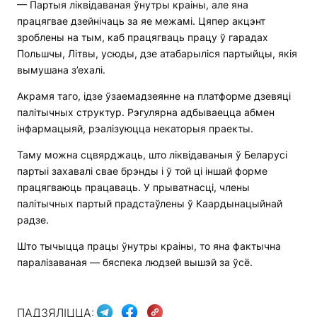
— Партыя ліквідаваная ўнутры краіны, але яна
працягвае дзейнічаць за яе межамі. Цяпер акцэнт
зроблены на тым, каб працягваць працу ў гарадах
Польшчы, Літвы, усюды, дзе атабарыліся партыйцы, якія
вымушана з’ехалі.
Акрамя таго, ідзе ўзаемадзеянне на платформе дзевяці
палітычных структур. Рэгулярна адбываецца абмен
інфармацыяй, рэалізуюцца некаторыя праекты.
Таму можна сцвярджаць, што ліквідаваныя ў Беларусі
партыі захавалі свае брэнды і ў той ці іншай форме
працягваюць працаваць. У прыватнасці, члены
палітычных партый прадстаўлены ў Каардынацыйнай
радзе.
Што тычыцца працы ўнутры краіны, то яна фактычна
паралізаваная — бяспека людзей вышэй за ўсё.
ПАДЗЯЛІЦЦА: